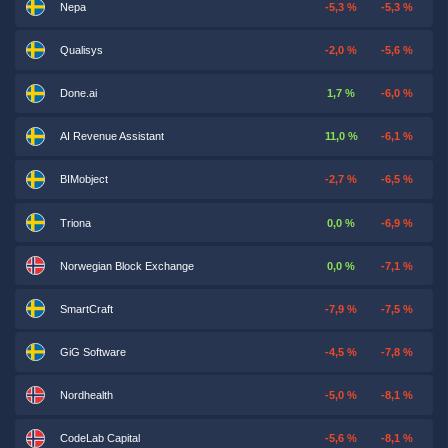
Nepa
-5,3 %
-5,3 %
Qualisys
-2,0 %
-5,6 %
Done.ai
1,7 %
-6,0 %
AI Revenue Assistant
11,0 %
-6,1 %
BIMobject
-2,7 %
-6,5 %
Triona
0,0 %
-6,9 %
Norwegian Block Exchange
0,0 %
-7,1 %
SmartCraft
-7,9 %
-7,5 %
GiG Software
-4,5 %
-7,8 %
Nordhealth
-5,0 %
-8,1 %
CodeLab Capital
-5,6 %
-8,1 %