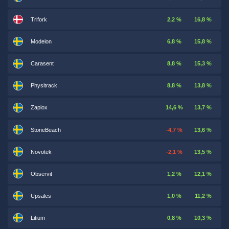
Trifork
2,2 %
16,8 %
Modelon
6,8 %
15,8 %
Carasent
8,8 %
15,3 %
Physitrack
8,8 %
13,8 %
Zaplox
14,6 %
13,7 %
StoneBeach
-4,7 %
13,6 %
Novotek
-2,1 %
13,5 %
Observit
1,2 %
12,1 %
Upsales
1,0 %
11,2 %
Litium
0,8 %
10,3 %