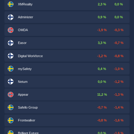
XMReality
2,3 %
0,0 %
Administer
0,9 %
0,0 %
OMDA
-1,9 %
-0,3 %
Easor
3,3 %
-0,7 %
Digital Workforce
-1,2 %
-0,8 %
mySafety
0,4 %
-1,0 %
Netum
0,0 %
-1,2 %
Appear
11,2 %
-1,3 %
Safello Group
-0,7 %
-1,4 %
Frontwalker
-0,8 %
-1,6 %
Brilliant Future
0,0 %
-1,6 %