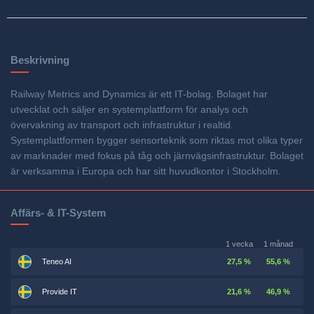
Beskrivning
Railway Metrics and Dynamics är ett IT-bolag. Bolaget har
utvecklat och säljer en systemplattform för analys och
övervakning av transport och infrastruktur i realtid.
Systemplattformen bygger sensorteknik som riktas mot olika typer
av marknader med fokus på tåg och järnvägsinfrastruktur. Bolaget
är verksamma i Europa och har sitt huvudkontor i Stockholm.
Affärs- & IT-System
1 vecka
1 månad
Teneo AI
27,5 %
55,6 %
Provide IT
21,6 %
46,9 %