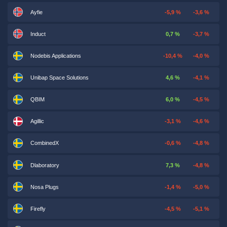
Ayfie
-5,9 %
-3,6 %
Induct
0,7 %
-3,7 %
Nodebis Applications
-10,4 %
-4,0 %
Unibap Space Solutions
4,6 %
-4,1 %
QBIM
6,0 %
-4,5 %
Agillic
-3,1 %
-4,6 %
CombinedX
-0,6 %
-4,8 %
Dlaboratory
7,3 %
-4,8 %
Nosa Plugs
-1,4 %
-5,0 %
Firefly
-4,5 %
-5,1 %