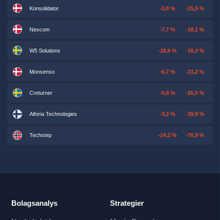
Konsolidator
-3,8 %
-15,9 %
Nexcom
-7,7 %
-18,1 %
W5 Solutions
-18,9 %
-18,3 %
Monsenso
-6,7 %
-23,2 %
Creturner
-0,8 %
-26,5 %
Aiforia Technologies
-3,2 %
-39,9 %
Techstep
-24,2 %
-76,9 %
Bolagsanalys
Strategier