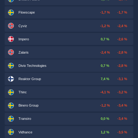
Flowscape
-1,7 %
-1,7 %
Cyviz
-1,2 %
-2,4 %
Impero
0,7 %
-2,6 %
Zalaris
-2,4 %
-2,8 %
Divio Technologies
0,7 %
-2,8 %
Reaktor Group
7,4 %
-3,1 %
Thinc
-4,1 %
-3,2 %
Binero Group
-1,2 %
-3,4 %
Transiro
0,0 %
-3,4 %
Vidhance
1,2 %
-3,5 %