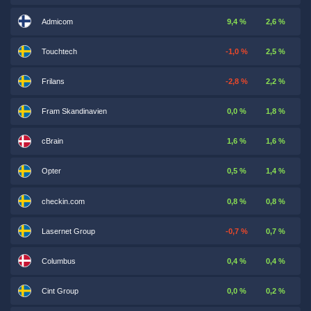
Admicom
9,4 %
2,6 %
Touchtech
-1,0 %
2,5 %
Frilans
-2,8 %
2,2 %
Fram Skandinavien
0,0 %
1,8 %
cBrain
1,6 %
1,6 %
Opter
0,5 %
1,4 %
checkin.com
0,8 %
0,8 %
Lasernet Group
-0,7 %
0,7 %
Columbus
0,4 %
0,4 %
Cint Group
0,0 %
0,2 %