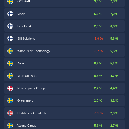
OODA AI
3,9 %
7,3 %
Vincit
6,5 %
7,2 %
LeadDesk
2,5 %
6,6 %
Siili Solutions
-5,0 %
5,6 %
White Pearl Technology
-0,7 %
5,5 %
Aixia
0,2 %
5,1 %
Vitec Software
6,5 %
4,7 %
Netcompany Group
2,2 %
4,4 %
Greenmerc
1,0 %
3,1 %
Huddlestock Fintech
-3,1 %
2,9 %
Valuno Group
5,6 %
2,7 %