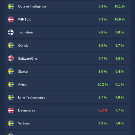
Octave Intelligence
8,4 %
10,1 %
WIRTEK
7,3 %
10,0 %
Tecnotree
7,6 %
9,8 %
Qbrick
9,9 %
8,7 %
SoftwareOne
7,7 %
8,6 %
Skolon
1,0 %
8,4 %
Avtech
20,2 %
8,1 %
Lime Technologies
2,7 %
7,8 %
Dataproces
-1,8 %
7,7 %
Vertiseit
4,2 %
7,6 %