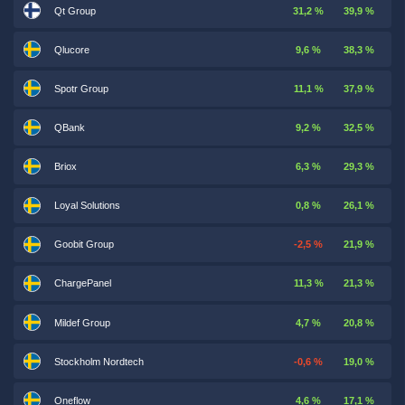
Qt Group
31,2 %
39,9 %
Qlucore
9,6 %
38,3 %
Spotr Group
11,1 %
37,9 %
QBank
9,2 %
32,5 %
Briox
6,3 %
29,3 %
Loyal Solutions
0,8 %
26,1 %
Goobit Group
-2,5 %
21,9 %
ChargePanel
11,3 %
21,3 %
Mildef Group
4,7 %
20,8 %
Stockholm Nordtech
-0,6 %
19,0 %
Oneflow
4,6 %
17,1 %