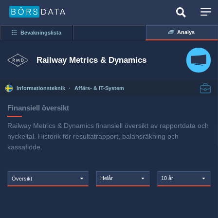
Analys
Bevakningslista
Railway Metrics & Dynamics
Informationsteknik
·
Affärs- & IT-System
Finansiell översikt
Railway Metrics & Dynamics finansiell översikt av rapportdata och
nyckeltal. Historik för resultatrapport, balansräkning och
kassaflöde.
Helår
10 år
Översikt