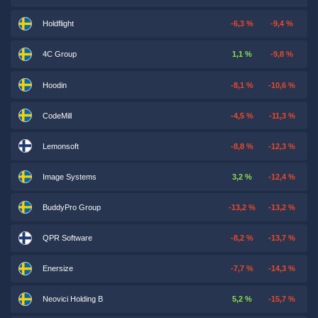
Holdflight
-6,3 %
-9,4 %
4C Group
1,1 %
-9,8 %
Hoodin
-8,1 %
-10,6 %
CodeMill
-4,5 %
-11,3 %
Lemonsoft
-8,8 %
-12,3 %
Image Systems
3,2 %
-12,4 %
BuddyPro Group
-13,2 %
-13,2 %
QPR Software
-8,2 %
-13,7 %
Enersize
-7,7 %
-14,3 %
Neovici Holding B
5,2 %
-15,7 %