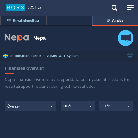
Analys
Bevakningslista
Nepa
Informationsteknik
·
Affärs- & IT-System
Finansiell översikt
Nepa finansiell översikt av rapportdata och nyckeltal. Historik för
resultatrapport, balansräkning och kassaflöde.
Helår
10 år
Översikt