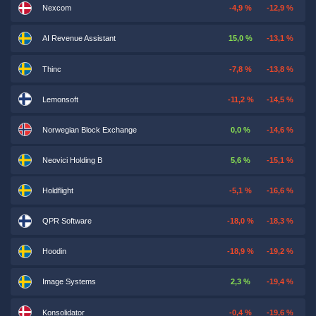
Nexcom
-4,9 %
-12,9 %
AI Revenue Assistant
15,0 %
-13,1 %
Thinc
-7,8 %
-13,8 %
Lemonsoft
-11,2 %
-14,5 %
Norwegian Block Exchange
0,0 %
-14,6 %
Neovici Holding B
5,6 %
-15,1 %
Holdflight
-5,1 %
-16,6 %
QPR Software
-18,0 %
-18,3 %
Hoodin
-18,9 %
-19,2 %
Image Systems
2,3 %
-19,4 %
Konsolidator
-0,4 %
-19,6 %