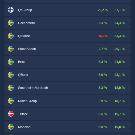
Qt Group
29,2 %
37,1 %
Greenmerc
3,3 %
34,3 %
Qlucore
-0,5 %
33,3 %
StoneBeach
2,7 %
26,1 %
Briox
8,3 %
24,8 %
QBank
5,9 %
23,1 %
Stockholm Nordtech
3,3 %
18,9 %
Mildef Group
3,9 %
18,7 %
Trifork
5,5 %
16,7 %
Modelon
6,8 %
15,8 %