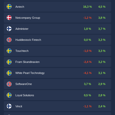
Avtech
16,3 %
4,5 %
Netcompany Group
-1,2 %
3,8 %
Administer
1,8 %
3,7 %
Huddlestock Fintech
0,0 %
3,3 %
Touchtech
-1,0 %
3,3 %
Fram Skandinavien
-2,4 %
3,2 %
White Pearl Technology
-4,1 %
3,1 %
SoftwareOne
3,7 %
2,9 %
Loyal Solutions
0,5 %
2,8 %
Vincit
-1,1 %
2,4 %