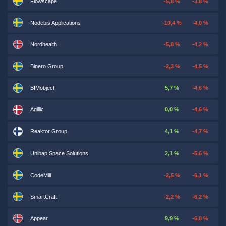
Flowscape
-5,8 %
-3,8 %
Nodebis Applications
-10,4 %
-4,0 %
Nordhealth
-5,8 %
-4,2 %
Binero Group
-2,3 %
-4,5 %
BIMobject
5,7 %
-4,6 %
Agillic
0,0 %
-4,6 %
Reaktor Group
4,1 %
-4,7 %
Unibap Space Solutions
2,1 %
-5,6 %
CodeMill
-2,5 %
-6,1 %
SmartCraft
-2,2 %
-6,2 %
Appear
9,9 %
-6,8 %