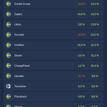
Goobit Group
-4,8 %
14,3 %
Zaplox
14,9 %
14,2 %
Litium
2,8 %
13,8 %
Novotek
-6,3 %
13,5 %
Oneflow
14,4 %
11,3 %
Skolon
2,0 %
11,2 %
ChargePanel
1,2 %
10,4 %
Upsales
-0,7 %
9,8 %
Tecnotree
5,3 %
9,5 %
Physitrack
4,9 %
8,8 %
Qbrick
4,7 %
8,7 %