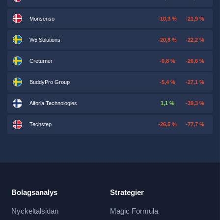
Monsenso
-10,3 %
-21,9 %
W5 Solutions
-20,8 %
-22,2 %
Creturner
-0,8 %
-26,6 %
BuddyPro Group
-5,4 %
-27,1 %
Aiforia Technologies
1,1 %
-39,3 %
Techstep
-26,5 %
-77,7 %
Bolagsanalys
Strategier
Nyckeltalsidan
Magic Formula