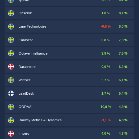
Observit
1,0 %
8,1 %
Lime Technologies
-0,9 %
8,0 %
Carasent
0,8 %
7,9 %
Octave Intelligence
9,9 %
7,6 %
Dataproces
0,0 %
6,2 %
Vertiseit
5,7 %
6,1 %
LeadDesk
1,7 %
5,4 %
OODA AI
10,9 %
4,9 %
Railway Metrics & Dynamics
-3,1 %
4,8 %
Impero
4,0 %
4,7 %