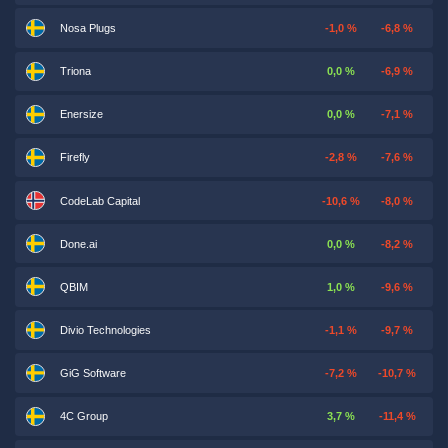
Nosa Plugs
-1,0 %
-6,8 %
Triona
0,0 %
-6,9 %
Enersize
0,0 %
-7,1 %
Firefly
-2,8 %
-7,6 %
CodeLab Capital
-10,6 %
-8,0 %
Done.ai
0,0 %
-8,2 %
QBIM
1,0 %
-9,6 %
Divio Technologies
-1,1 %
-9,7 %
GiG Software
-7,2 %
-10,7 %
4C Group
3,7 %
-11,4 %