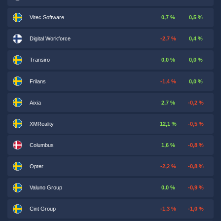
Vitec Software
0,7 %
0,5 %
Digital Workforce
-2,7 %
0,4 %
Transiro
0,0 %
0,0 %
Frilans
-1,4 %
0,0 %
Aixia
2,7 %
-0,2 %
XMReality
12,1 %
-0,5 %
Columbus
1,6 %
-0,8 %
Opter
-2,2 %
-0,8 %
Valuno Group
0,0 %
-0,9 %
Cint Group
-1,3 %
-1,0 %