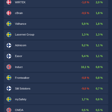
WIRTEK
-1,0 %
2,0 %
cBrain
-0,5 %
1,8 %
Vidhance
5,9 %
1,8 %
Lasernet Group
1,3 %
1,3 %
Admicom
5,2 %
1,1 %
Easor
5,4 %
1,1 %
Induct
10,1 %
0,8 %
Frontwalker
-0,8 %
0,8 %
Siili Solutions
-9,0 %
0,7 %
mySafety
1,7 %
0,6 %
OMDA
0,5 %
0,5 %