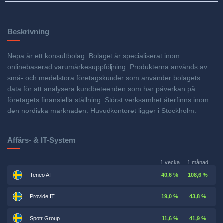
Beskrivning
Nepa är ett konsultbolag. Bolaget är specialiserat inom
onlinebaserad varumärkesuppföljning. Produkterna används av
små- och medelstora företagskunder som använder bolagets
data för att analysera kundbeteenden som har påverkan på
företagets finansiella ställning. Störst verksamhet återfinns inom
den nordiska marknaden. Huvudkontoret ligger i Stockholm.
Affärs- & IT-System
1 vecka
1 månad
Teneo AI
40,6 %
108,6 %
Provide IT
19,0 %
43,8 %
Spotr Group
11,6 %
41,9 %