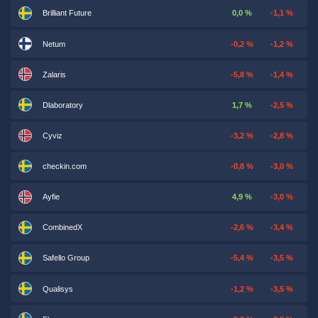
Brilliant Future
0,0 %
-1,1 %
Netum
-0,2 %
-1,2 %
Zalaris
-5,8 %
-1,4 %
Dlaboratory
1,7 %
-2,5 %
Cyviz
-3,2 %
-2,8 %
checkin.com
-0,8 %
-3,0 %
Ayfie
4,9 %
-3,0 %
CombinedX
-2,6 %
-3,4 %
Safello Group
-5,4 %
-3,5 %
Qualisys
-1,2 %
-3,5 %