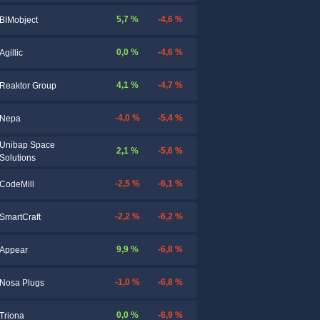
5,7 %
-4,6 %
BIMobject
0,0 %
-4,6 %
Agillic
4,1 %
-4,7 %
Reaktor Group
-4,0 %
-5,4 %
Nepa
Unibap Space
2,1 %
-5,6 %
Solutions
-2,5 %
-6,1 %
CodeMill
-2,2 %
-6,2 %
SmartCraft
9,9 %
-6,8 %
Appear
-1,0 %
-6,8 %
Nosa Plugs
0,0 %
-6,9 %
Triona