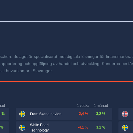
hen. Bolaget är specialiserat mot digitala lösningar för finansmarknad
, rapportering och uppföljning av handel och utveckling. Kunderna best
itt huvudkontor i Stavanger.
nad
1 vecka
1 månad
6 %
-2,4 %
3,2 %
Fram Skandinavien
White Pearl
 %
-4,1 %
3,1 %
Technology