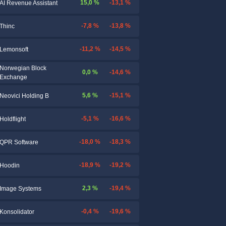
15,0 %
-13,1 %
AI Revenue Assistant
-7,8 %
-13,8 %
Thinc
-11,2 %
-14,5 %
Lemonsoft
Norwegian Block
0,0 %
-14,6 %
Exchange
5,6 %
-15,1 %
Neovici Holding B
-5,1 %
-16,6 %
Holdflight
-18,0 %
-18,3 %
QPR Software
-18,9 %
-19,2 %
Hoodin
2,3 %
-19,4 %
Image Systems
-0,4 %
-19,6 %
Konsolidator