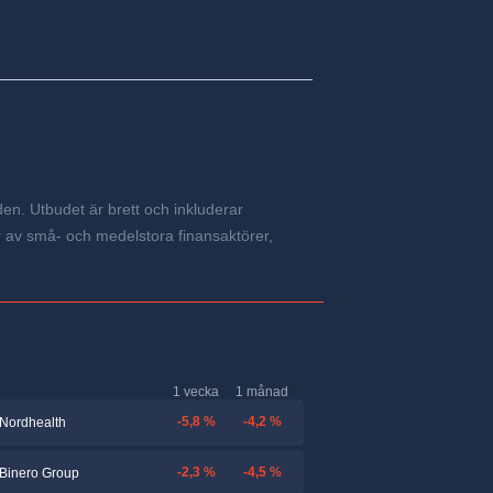
en. Utbudet är brett och inkluderar
år av små- och medelstora finansaktörer,
1 vecka
1 månad
-5,8 %
-4,2 %
Nordhealth
-2,3 %
-4,5 %
Binero Group