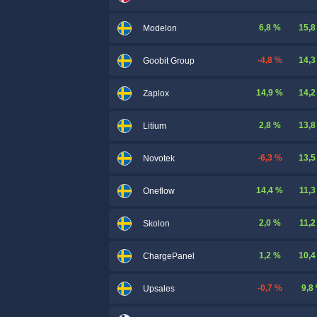
6,8 %
15,8
Modelon
-4,8 %
14,3
Goobit Group
14,9 %
14,2
Zaplox
2,8 %
13,8
Litium
-6,3 %
13,5
Novotek
14,4 %
11,3
Oneflow
2,0 %
11,2
Skolon
1,2 %
10,4
ChargePanel
-0,7 %
9,8
Upsales