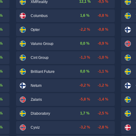
 %
12,1 %
-0,5 %
XMReality
 %
1,6 %
-0,8 %
Columbus
 %
-2,2 %
-0,8 %
Opter
 %
0,0 %
-0,9 %
Valuno Group
 %
-1,3 %
-1,0 %
Cint Group
 %
0,0 %
-1,1 %
Brilliant Future
 %
-0,2 %
-1,2 %
Netum
 %
-5,8 %
-1,4 %
Zalaris
 %
1,7 %
-2,5 %
Dlaboratory
 %
-3,2 %
-2,8 %
Cyviz