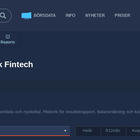
BÖRSDATA
INFO
NYHETER
PRISER
Reports
 Fintech
ortdata och nyckeltal. Historik för resultatrapport, balansräkning och ka
Helår
R12mån
Kvar