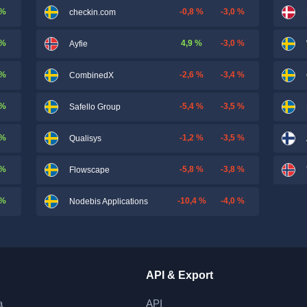
 %
-0,8 %
-3,0 %
checkin.com
 %
4,9 %
-3,0 %
Ayfie
 %
-2,6 %
-3,4 %
CombinedX
 %
-5,4 %
-3,5 %
Safello Group
 %
-1,2 %
-3,5 %
Qualisys
 %
-5,8 %
-3,8 %
Flowscape
 %
-10,4 %
-4,0 %
Nodebis Applications
API & Export
a
API