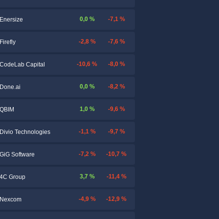
0,0 %
-7,1 %
Enersize
-2,8 %
-7,6 %
Firefly
-10,6 %
-8,0 %
CodeLab Capital
0,0 %
-8,2 %
Done.ai
1,0 %
-9,6 %
QBIM
-1,1 %
-9,7 %
Divio Technologies
-7,2 %
-10,7 %
GiG Software
3,7 %
-11,4 %
4C Group
-4,9 %
-12,9 %
Nexcom