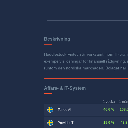
Beskrivning
Huddlestock Fintech är verksamt inom IT-bransc
exempelvis lösningar för finansiell rådgivning
runtom den nordiska marknaden. Bolaget har s
Affärs- & IT-System
1 vecka
1 må
40,6 %
108,
Teneo AI
19,0 %
43,8
Provide IT