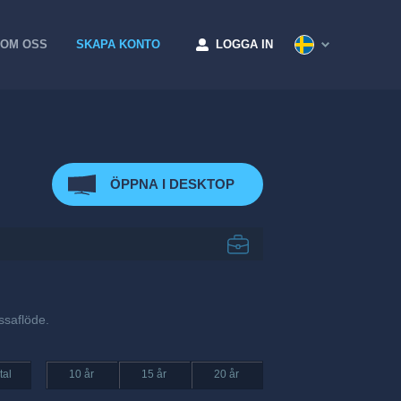
OM OSS
SKAPA KONTO
LOGGA IN
ÖPPNA I DESKTOP
ssaflöde.
tal
10 år
15 år
20 år