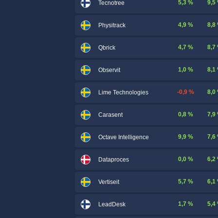
5,3 %
9,5
Tecnotree
4,9 %
8,8
Physitrack
4,7 %
8,7
Qbrick
1,0 %
8,1
Observit
-0,9 %
8,0
Lime Technologies
0,8 %
7,9
Carasent
9,9 %
7,6
Octave Intelligence
0,0 %
6,2
Dataproces
5,7 %
6,1
Vertiseit
1,7 %
5,4
LeadDesk