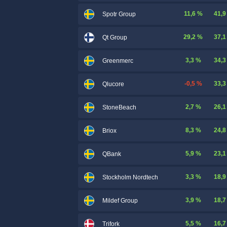
11,6 %
41,9
Spotr Group
29,2 %
37,1
Qt Group
3,3 %
34,3
Greenmerc
-0,5 %
33,3
Qlucore
2,7 %
26,1
StoneBeach
8,3 %
24,8
Briox
5,9 %
23,1
QBank
3,3 %
18,9
Stockholm Nordtech
3,9 %
18,7
Mildef Group
5,5 %
16,7
Trifork