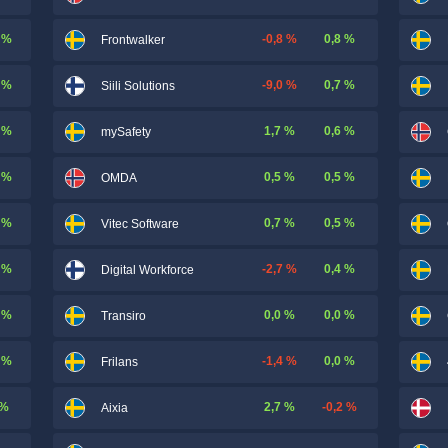
 %
-0,8 %
0,8 %
Frontwalker
 %
-9,0 %
0,7 %
Siili Solutions
 %
1,7 %
0,6 %
mySafety
 %
0,5 %
0,5 %
OMDA
 %
0,7 %
0,5 %
Vitec Software
 %
-2,7 %
0,4 %
Digital Workforce
 %
0,0 %
0,0 %
Transiro
 %
-1,4 %
0,0 %
Frilans
 %
2,7 %
-0,2 %
Aixia