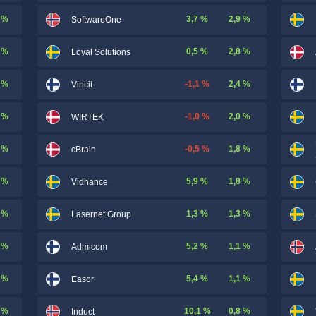
 %
3,7 %
2,9 %
SoftwareOne
 %
0,5 %
2,8 %
Loyal Solutions
 %
-1,1 %
2,4 %
Vincit
 %
-1,0 %
2,0 %
WIRTEK
 %
-0,5 %
1,8 %
cBrain
 %
5,9 %
1,8 %
Vidhance
 %
1,3 %
1,3 %
Lasernet Group
 %
5,2 %
1,1 %
Admicom
 %
5,4 %
1,1 %
Easor
 %
10,1 %
0,8 %
Induct