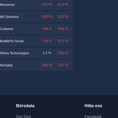
-10,3 %
-21,9 %
Monsenso
-20,8 %
-22,2 %
W5 Solutions
-0,8 %
-26,6 %
Creturner
-5,4 %
-27,1 %
BuddyPro Group
1,1 %
-39,3 %
Aiforia Technologies
-26,5 %
-77,7 %
Techstep
Börsdata
Hitta oss
Om Oss
Facebook