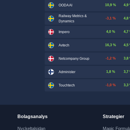
10,9 %
4,9
OODA AI
Railway Metrics &
-3,1 %
4,8
Dynamics
4,0 %
4,7
Impero
16,3 %
4,5
Avtech
-1,2 %
3,8
Netcompany Group
1,8 %
3,7
Administer
-1,0 %
3,3
Touchtech
Bolagsanalys
Strategier
Nyckeltalsidan
Magic Formul