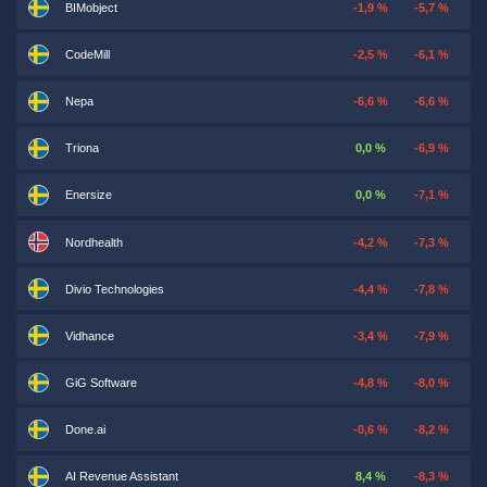
BIMobject
-1,9 %
-5,7 %
CodeMill
-2,5 %
-6,1 %
Nepa
-6,6 %
-6,6 %
Triona
0,0 %
-6,9 %
Enersize
0,0 %
-7,1 %
Nordhealth
-4,2 %
-7,3 %
Divio Technologies
-4,4 %
-7,8 %
Vidhance
-3,4 %
-7,9 %
GiG Software
-4,8 %
-8,0 %
Done.ai
-0,6 %
-8,2 %
AI Revenue Assistant
8,4 %
-8,3 %