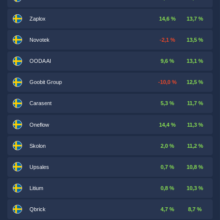
Zaplox
14,6 %
13,7 %
Novotek
-2,1 %
13,5 %
OODA AI
9,6 %
13,1 %
Goobit Group
-10,0 %
12,5 %
Carasent
5,3 %
11,7 %
Oneflow
14,4 %
11,3 %
Skolon
2,0 %
11,2 %
Upsales
0,7 %
10,8 %
Litium
0,8 %
10,3 %
Qbrick
4,7 %
8,7 %