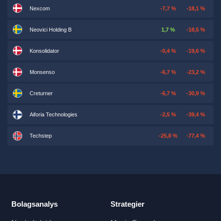
Nexcom
-7,7 %
-18,1 %
Neovici Holding B
1,7 %
-18,5 %
Konsolidator
-0,4 %
-19,6 %
Monsenso
-6,7 %
-23,2 %
Creturner
-6,7 %
-30,9 %
Aiforia Technologies
-2,5 %
-39,4 %
Techstep
-25,8 %
-77,4 %
Bolagsanalys
Strategier