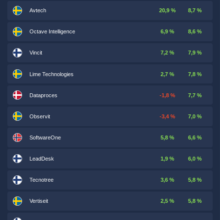
Avtech
20,9 %
8,7 %
Octave Intelligence
6,9 %
8,6 %
Vincit
7,2 %
7,9 %
Lime Technologies
2,7 %
7,8 %
Dataproces
-1,8 %
7,7 %
Observit
-3,4 %
7,0 %
SoftwareOne
5,8 %
6,6 %
LeadDesk
1,9 %
6,0 %
Tecnotree
3,6 %
5,8 %
Vertiseit
2,5 %
5,8 %