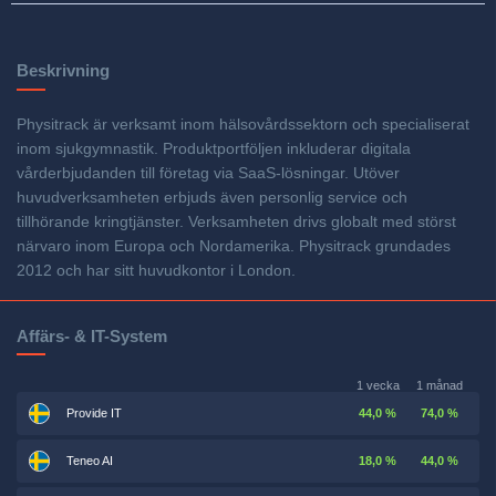
Beskrivning
Physitrack är verksamt inom hälsovårdssektorn och specialiserat
inom sjukgymnastik. Produktportföljen inkluderar digitala
vårderbjudanden till företag via SaaS-lösningar. Utöver
huvudverksamheten erbjuds även personlig service och
tillhörande kringtjänster. Verksamheten drivs globalt med störst
närvaro inom Europa och Nordamerika. Physitrack grundades
2012 och har sitt huvudkontor i London.
Affärs- & IT-System
1 vecka
1 månad
Provide IT
44,0 %
74,0 %
Teneo AI
18,0 %
44,0 %