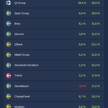
Qt Group
28,4 %
36,9 %
Spotr Group
9,4 %
35,9 %
Briox
8,1 %
31,5 %
Qlucore
3,8 %
31,0 %
QBank
5,9 %
23,1 %
Mildef Group
5,3 %
21,5 %
Stockholm Nordtech
1,3 %
21,3 %
Trifork
3,1 %
17,9 %
StoneBeach
-1,8 %
17,2 %
ChargePanel
6,7 %
16,3 %
Modelon
6,8 %
15,8 %