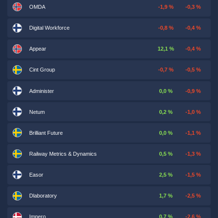
OMDA
-1,9 %
-0,3 %
Digital Workforce
-0,8 %
-0,4 %
Appear
12,1 %
-0,4 %
Cint Group
-0,7 %
-0,5 %
Administer
0,0 %
-0,9 %
Netum
0,2 %
-1,0 %
Brilliant Future
0,0 %
-1,1 %
Railway Metrics & Dynamics
0,5 %
-1,3 %
Easor
2,5 %
-1,5 %
Dlaboratory
1,7 %
-2,5 %
Impero
0,7 %
-2,6 %