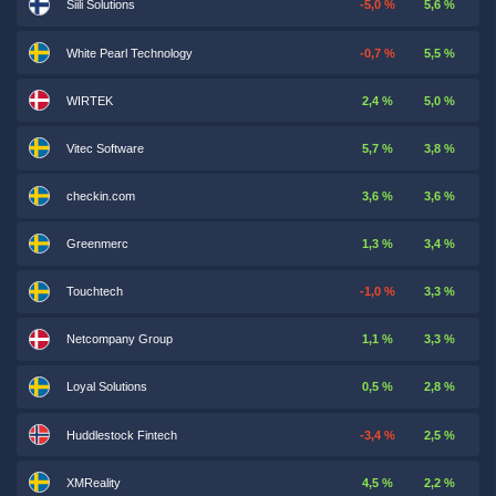
Siili Solutions
-5,0 %
5,6 %
White Pearl Technology
-0,7 %
5,5 %
WIRTEK
2,4 %
5,0 %
Vitec Software
5,7 %
3,8 %
checkin.com
3,6 %
3,6 %
Greenmerc
1,3 %
3,4 %
Touchtech
-1,0 %
3,3 %
Netcompany Group
1,1 %
3,3 %
Loyal Solutions
0,5 %
2,8 %
Huddlestock Fintech
-3,4 %
2,5 %
XMReality
4,5 %
2,2 %