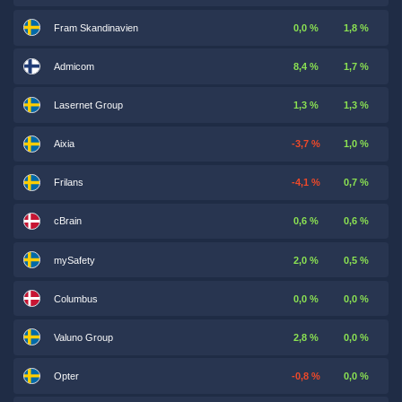
Fram Skandinavien
0,0 %
1,8 %
Admicom
8,4 %
1,7 %
Lasernet Group
1,3 %
1,3 %
Aixia
-3,7 %
1,0 %
Frilans
-4,1 %
0,7 %
cBrain
0,6 %
0,6 %
mySafety
2,0 %
0,5 %
Columbus
0,0 %
0,0 %
Valuno Group
2,8 %
0,0 %
Opter
-0,8 %
0,0 %