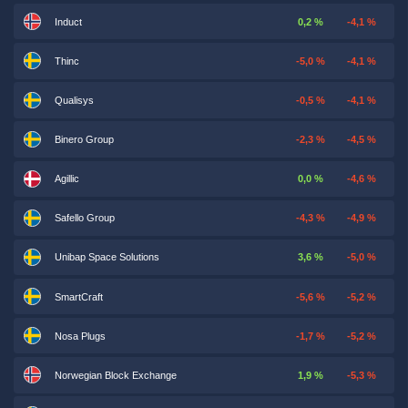
Induct
0,2 %
-4,1 %
Thinc
-5,0 %
-4,1 %
Qualisys
-0,5 %
-4,1 %
Binero Group
-2,3 %
-4,5 %
Agillic
0,0 %
-4,6 %
Safello Group
-4,3 %
-4,9 %
Unibap Space Solutions
3,6 %
-5,0 %
SmartCraft
-5,6 %
-5,2 %
Nosa Plugs
-1,7 %
-5,2 %
Norwegian Block Exchange
1,9 %
-5,3 %