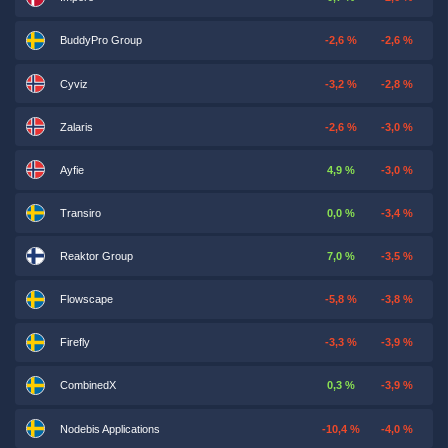
BuddyPro Group
-2,6 %
-2,6 %
Cyviz
-3,2 %
-2,8 %
Zalaris
-2,6 %
-3,0 %
Ayfie
4,9 %
-3,0 %
Transiro
0,0 %
-3,4 %
Reaktor Group
7,0 %
-3,5 %
Flowscape
-5,8 %
-3,8 %
Firefly
-3,3 %
-3,9 %
CombinedX
0,3 %
-3,9 %
Nodebis Applications
-10,4 %
-4,0 %