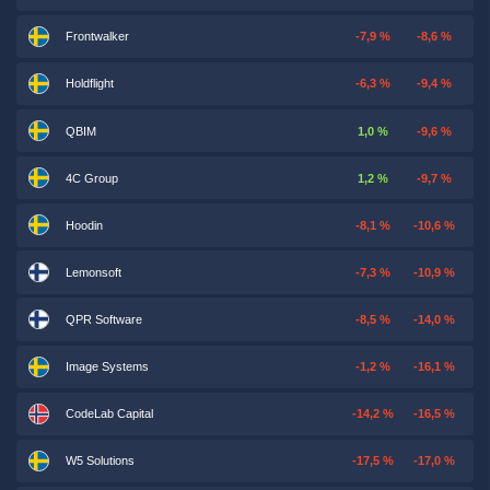
Frontwalker
-7,9 %
-8,6 %
Holdflight
-6,3 %
-9,4 %
QBIM
1,0 %
-9,6 %
4C Group
1,2 %
-9,7 %
Hoodin
-8,1 %
-10,6 %
Lemonsoft
-7,3 %
-10,9 %
QPR Software
-8,5 %
-14,0 %
Image Systems
-1,2 %
-16,1 %
CodeLab Capital
-14,2 %
-16,5 %
W5 Solutions
-17,5 %
-17,0 %