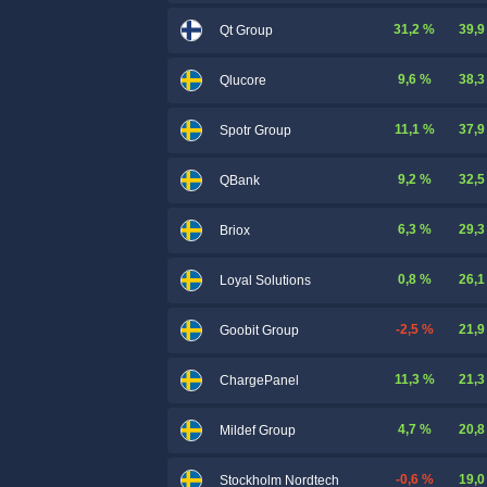
31,2 %
39,9
Qt Group
9,6 %
38,3
Qlucore
11,1 %
37,9
Spotr Group
9,2 %
32,5
QBank
6,3 %
29,3
Briox
0,8 %
26,1
Loyal Solutions
-2,5 %
21,9
Goobit Group
11,3 %
21,3
ChargePanel
4,7 %
20,8
Mildef Group
-0,6 %
19,0
Stockholm Nordtech