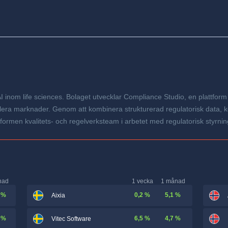
AI inom life sciences. Bolaget utvecklar Compliance Studio, en plattform 
 flera marknader. Genom att kombinera strukturerad regulatorisk data, k
tformen kvalitets- och regelverksteam i arbetet med regulatorisk styrni
nad
1 vecka
1 månad
 %
0,2 %
5,1 %
Aixia
 %
6,5 %
4,7 %
Vitec Software