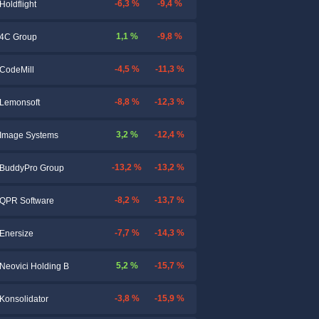
-6,3 %
-9,4 %
Holdflight
1,1 %
-9,8 %
4C Group
-4,5 %
-11,3 %
CodeMill
-8,8 %
-12,3 %
Lemonsoft
3,2 %
-12,4 %
Image Systems
-13,2 %
-13,2 %
BuddyPro Group
-8,2 %
-13,7 %
QPR Software
-7,7 %
-14,3 %
Enersize
5,2 %
-15,7 %
Neovici Holding B
-3,8 %
-15,9 %
Konsolidator