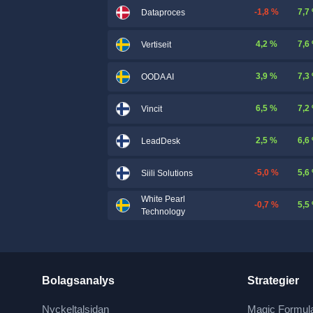
-1,8 %
7,7
Dataproces
4,2 %
7,6
Vertiseit
3,9 %
7,3
OODA AI
6,5 %
7,2
Vincit
2,5 %
6,6
LeadDesk
-5,0 %
5,6
Siili Solutions
White Pearl
-0,7 %
5,5
Technology
Bolagsanalys
Strategier
Nyckeltalsidan
Magic Formul