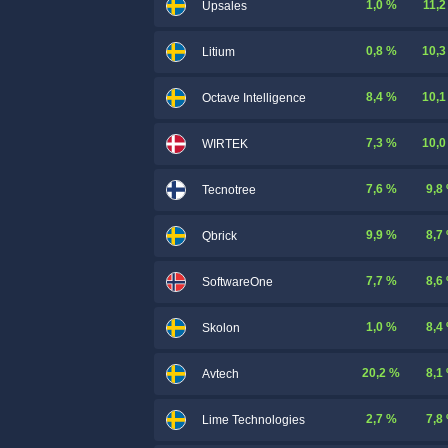
1,0 %
11,2
Upsales
0,8 %
10,3
Litium
8,4 %
10,1
Octave Intelligence
7,3 %
10,0
WIRTEK
7,6 %
9,8
Tecnotree
9,9 %
8,7
Qbrick
7,7 %
8,6
SoftwareOne
1,0 %
8,4
Skolon
20,2 %
8,1
Avtech
2,7 %
7,8
Lime Technologies