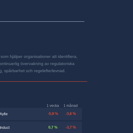
som hjälper organisationer att identifiera,
ontinuerlig övervakning av regulatoriska
ng, spårbarhet och regelefterlevnad.
1 vecka
1 månad
-5,9 %
-3,6 %
Ayfie
0,7 %
-3,7 %
Induct