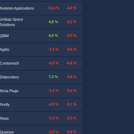
-10,4 %
-4,0 %
Nodebis Applications
Unibap Space
4,6 %
-4,1 %
Solutions
6,0 %
-4,5 %
QBIM
-3,1 %
-4,6 %
Agillic
-0,6 %
-4,8 %
CombinedX
7,3 %
-4,8 %
Dlaboratory
-1,4 %
-5,0 %
Nosa Plugs
-4,5 %
-5,1 %
Firefly
-5,3 %
-5,3 %
Nepa
-2,0 %
-5,6 %
Qualisys