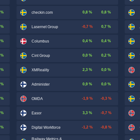
 %
0,8 %
0,8 %
checkin.com
 %
-0,7 %
0,7 %
Lasernet Group
 %
0,4 %
0,4 %
Columbus
 %
0,0 %
0,2 %
Cint Group
 %
2,3 %
0,0 %
XMReality
 %
0,9 %
0,0 %
Administer
 %
-1,9 %
-0,3 %
OMDA
 %
3,3 %
-0,7 %
Easor
 %
-1,2 %
-0,8 %
Digital Workforce
Railway Metrics &