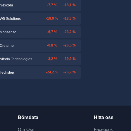
-7,7 %
-18,1 %
Nexcom
-18,9 %
-18,3 %
W5 Solutions
-6,7 %
-23,2 %
Monsenso
-0,8 %
-26,5 %
Creturner
-3,2 %
-39,9 %
Aiforia Technologies
-24,2 %
-76,9 %
Techstep
Börsdata
Hitta oss
Om Oss
Facebook