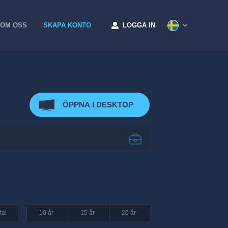
OM OSS
SKAPA KONTO
LOGGA IN
ÖPPNA I DESKTOP
tal
10 år
15 år
20 år