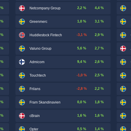
 %
2,2 %
4,4 %
Netcompany Group
 %
1,0 %
3,1 %
Greenmerc
 %
-3,1 %
2,9 %
Huddlestock Fintech
 %
5,6 %
2,7 %
Valuno Group
 %
9,4 %
2,6 %
Admicom
 %
-1,0 %
2,5 %
Touchtech
 %
-2,8 %
2,2 %
Frilans
 %
0,0 %
1,8 %
Fram Skandinavien
 %
1,6 %
1,6 %
cBrain
 %
0,5 %
1,4 %
Opter