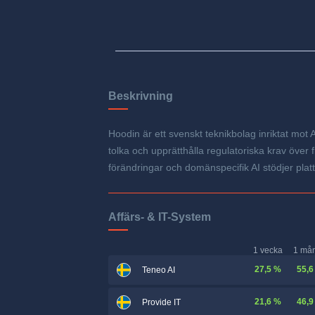
Beskrivning
Hoodin är ett svenskt teknikbolag inriktat mot 
tolka och upprätthålla regulatoriska krav över
förändringar och domänspecifik AI stödjer plat
Affärs- & IT-System
1 vecka
1 må
27,5 %
55,6
Teneo AI
21,6 %
46,9
Provide IT