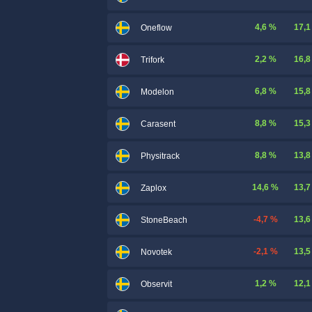
4,6 %
17,1
Oneflow
2,2 %
16,8
Trifork
6,8 %
15,8
Modelon
8,8 %
15,3
Carasent
8,8 %
13,8
Physitrack
14,6 %
13,7
Zaplox
-4,7 %
13,6
StoneBeach
-2,1 %
13,5
Novotek
1,2 %
12,1
Observit