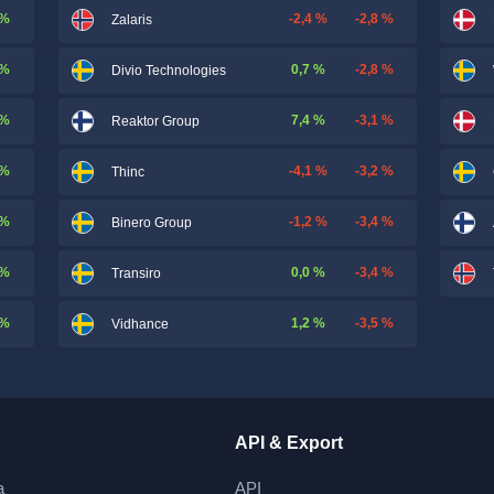
 %
-2,4 %
-2,8 %
Zalaris
 %
0,7 %
-2,8 %
Divio Technologies
 %
7,4 %
-3,1 %
Reaktor Group
 %
-4,1 %
-3,2 %
Thinc
 %
-1,2 %
-3,4 %
Binero Group
 %
0,0 %
-3,4 %
Transiro
 %
1,2 %
-3,5 %
Vidhance
API & Export
a
API