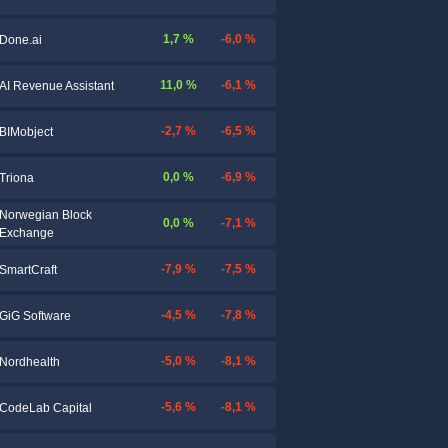
1,7 %
-6,0 %
Done.ai
11,0 %
-6,1 %
AI Revenue Assistant
-2,7 %
-6,5 %
BIMobject
0,0 %
-6,9 %
Triona
Norwegian Block
0,0 %
-7,1 %
Exchange
-7,9 %
-7,5 %
SmartCraft
-4,5 %
-7,8 %
GiG Software
-5,0 %
-8,1 %
Nordhealth
-5,6 %
-8,1 %
CodeLab Capital