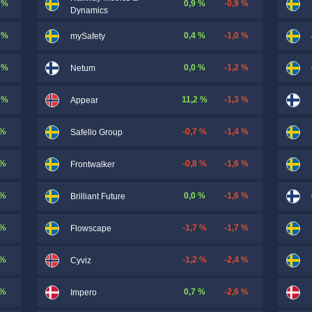
 %
0,9 %
-0,9 %
Dynamics
 %
0,4 %
-1,0 %
mySafety
 %
0,0 %
-1,2 %
Netum
 %
11,2 %
-1,3 %
Appear
 %
-0,7 %
-1,4 %
Safello Group
 %
-0,8 %
-1,6 %
Frontwalker
 %
0,0 %
-1,6 %
Brilliant Future
 %
-1,7 %
-1,7 %
Flowscape
 %
-1,2 %
-2,4 %
Cyviz
 %
0,7 %
-2,6 %
Impero