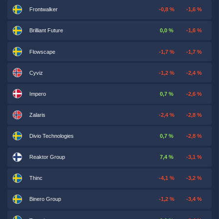
Frontwalker
-0,8 %
-1,6 %
Brilliant Future
0,0 %
-1,6 %
Flowscape
-1,7 %
-1,7 %
Cyviz
-1,2 %
-2,4 %
Impero
0,7 %
-2,6 %
Zalaris
-2,4 %
-2,8 %
Divio Technologies
0,7 %
-2,8 %
Reaktor Group
7,4 %
-3,1 %
Thinc
-4,1 %
-3,2 %
Binero Group
-1,2 %
-3,4 %