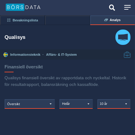
Analys
Bevakningslista
Qualisys
Informationsteknik
·
Affärs- & IT-System
Finansiell översikt
Qualisys finansiell översikt av rapportdata och nyckeltal. Historik
för resultatrapport, balansräkning och kassaflöde.
Helår
10 år
Översikt