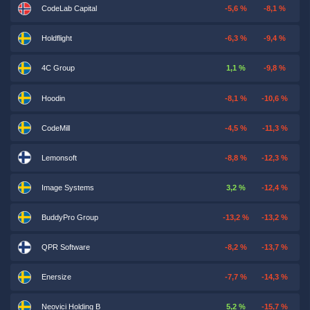
CodeLab Capital
-5,6 %
-8,1 %
Holdflight
-6,3 %
-9,4 %
4C Group
1,1 %
-9,8 %
Hoodin
-8,1 %
-10,6 %
CodeMill
-4,5 %
-11,3 %
Lemonsoft
-8,8 %
-12,3 %
Image Systems
3,2 %
-12,4 %
BuddyPro Group
-13,2 %
-13,2 %
QPR Software
-8,2 %
-13,7 %
Enersize
-7,7 %
-14,3 %
Neovici Holding B
5,2 %
-15,7 %