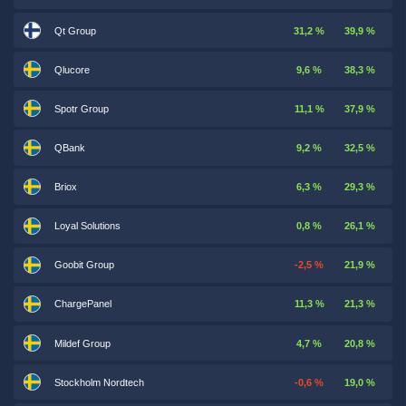
Qt Group
31,2 %
39,9 %
Qlucore
9,6 %
38,3 %
Spotr Group
11,1 %
37,9 %
QBank
9,2 %
32,5 %
Briox
6,3 %
29,3 %
Loyal Solutions
0,8 %
26,1 %
Goobit Group
-2,5 %
21,9 %
ChargePanel
11,3 %
21,3 %
Mildef Group
4,7 %
20,8 %
Stockholm Nordtech
-0,6 %
19,0 %