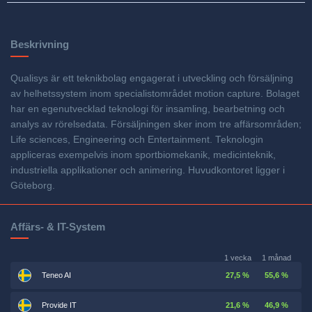
Beskrivning
Qualisys är ett teknikbolag engagerat i utveckling och försäljning
av helhetssystem inom specialistområdet motion capture. Bolaget
har en egenutvecklad teknologi för insamling, bearbetning och
analys av rörelsedata. Försäljningen sker inom tre affärsområden;
Life sciences, Engineering och Entertainment. Teknologin
appliceras exempelvis inom sportbiomekanik, medicinteknik,
industriella applikationer och animering. Huvudkontoret ligger i
Göteborg.
Affärs- & IT-System
1 vecka
1 månad
Teneo AI
27,5 %
55,6 %
Provide IT
21,6 %
46,9 %