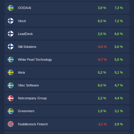
OODA AI
3,9 %
7,3 %
Vincit
6,5 %
7,2 %
LeadDesk
2,5 %
6,6 %
Siili Solutions
-5,0 %
5,6 %
White Pearl Technology
-0,7 %
5,5 %
Aixia
0,2 %
5,1 %
Vitec Software
6,5 %
4,7 %
Netcompany Group
2,2 %
4,4 %
Greenmerc
1,0 %
3,1 %
Huddlestock Fintech
-3,1 %
2,9 %