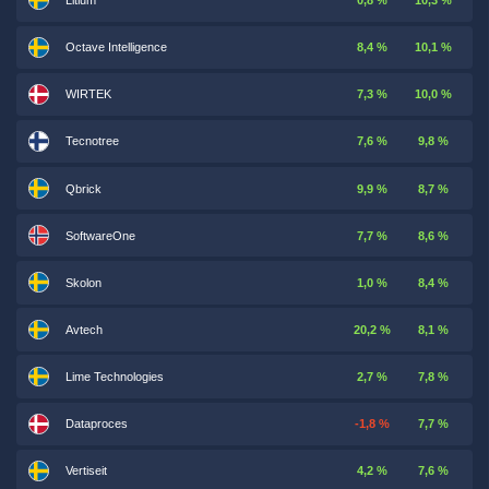
Litium
0,8 %
10,3 %
Octave Intelligence
8,4 %
10,1 %
WIRTEK
7,3 %
10,0 %
Tecnotree
7,6 %
9,8 %
Qbrick
9,9 %
8,7 %
SoftwareOne
7,7 %
8,6 %
Skolon
1,0 %
8,4 %
Avtech
20,2 %
8,1 %
Lime Technologies
2,7 %
7,8 %
Dataproces
-1,8 %
7,7 %
Vertiseit
4,2 %
7,6 %