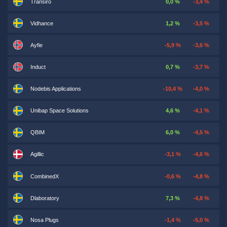
Transiro
0,0 %
-3,4 %
Vidhance
1,2 %
-3,5 %
Ayfie
-5,9 %
-3,6 %
Induct
0,7 %
-3,7 %
Nodebis Applications
-10,4 %
-4,0 %
Unibap Space Solutions
4,6 %
-4,1 %
QBIM
6,0 %
-4,5 %
Agillic
-3,1 %
-4,6 %
CombinedX
-0,6 %
-4,8 %
Dlaboratory
7,3 %
-4,8 %
Nosa Plugs
-1,4 %
-5,0 %