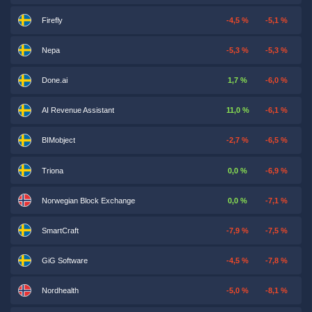
Firefly
-4,5 %
-5,1 %
Nepa
-5,3 %
-5,3 %
Done.ai
1,7 %
-6,0 %
AI Revenue Assistant
11,0 %
-6,1 %
BIMobject
-2,7 %
-6,5 %
Triona
0,0 %
-6,9 %
Norwegian Block Exchange
0,0 %
-7,1 %
SmartCraft
-7,9 %
-7,5 %
GiG Software
-4,5 %
-7,8 %
Nordhealth
-5,0 %
-8,1 %