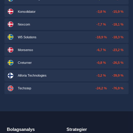
Konsolidator
-3,8 %
-15,9 %
Nexcom
-7,7 %
-18,1 %
W5 Solutions
-18,9 %
-18,3 %
Monsenso
-6,7 %
-23,2 %
Creturner
-0,8 %
-26,5 %
Aiforia Technologies
-3,2 %
-39,9 %
Techstep
-24,2 %
-76,9 %
Bolagsanalys
Strategier