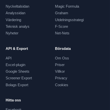
Nyckeltalsidan
Magic Formula
Analyssidan
Graham
Värdering
Utdelningsstrategi
Teknisk analys
F-Score
Nyheter
Net-Nets
API & Export
Börsdata
API
Om Oss
Excel-plugin
Priser
Google Sheets
Villkor
Screener Export
Privacy
Bolags Export
Cookies
Hitta oss
Facebook