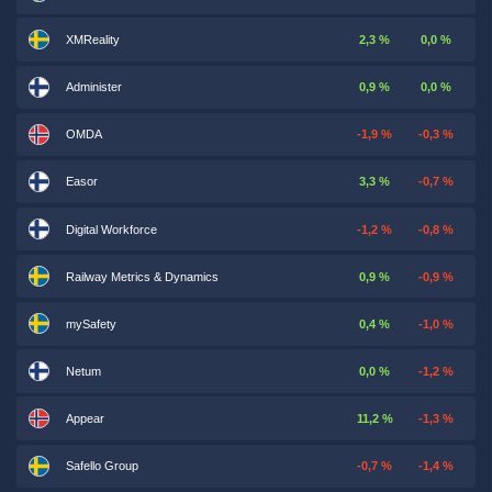
XMReality
2,3 %
0,0 %
Administer
0,9 %
0,0 %
OMDA
-1,9 %
-0,3 %
Easor
3,3 %
-0,7 %
Digital Workforce
-1,2 %
-0,8 %
Railway Metrics & Dynamics
0,9 %
-0,9 %
mySafety
0,4 %
-1,0 %
Netum
0,0 %
-1,2 %
Appear
11,2 %
-1,3 %
Safello Group
-0,7 %
-1,4 %