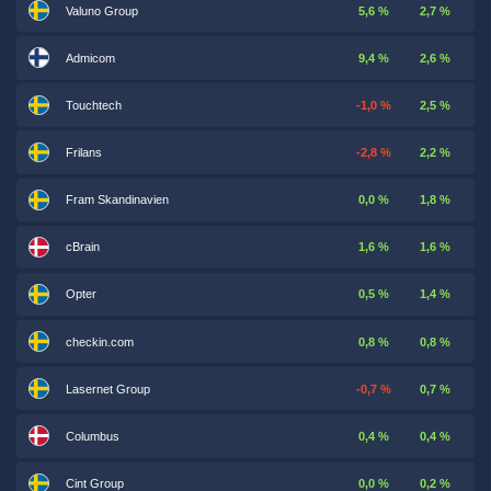
Valuno Group
5,6 %
2,7 %
Admicom
9,4 %
2,6 %
Touchtech
-1,0 %
2,5 %
Frilans
-2,8 %
2,2 %
Fram Skandinavien
0,0 %
1,8 %
cBrain
1,6 %
1,6 %
Opter
0,5 %
1,4 %
checkin.com
0,8 %
0,8 %
Lasernet Group
-0,7 %
0,7 %
Columbus
0,4 %
0,4 %
Cint Group
0,0 %
0,2 %