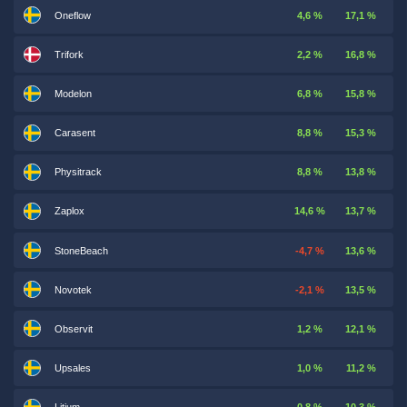
Oneflow
4,6 %
17,1 %
Trifork
2,2 %
16,8 %
Modelon
6,8 %
15,8 %
Carasent
8,8 %
15,3 %
Physitrack
8,8 %
13,8 %
Zaplox
14,6 %
13,7 %
StoneBeach
-4,7 %
13,6 %
Novotek
-2,1 %
13,5 %
Observit
1,2 %
12,1 %
Upsales
1,0 %
11,2 %