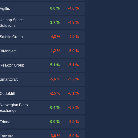
0,0 %
-4,6 %
Agillic
Unibap Space
3,7 %
-4,9 %
Solutions
-4,3 %
-4,9 %
Safello Group
-1,2 %
-5,0 %
BIMobject
5,1 %
-5,1 %
Reaktor Group
-5,6 %
-5,2 %
SmartCraft
-2,5 %
-6,1 %
CodeMill
Norwegian Block
0,4 %
-6,7 %
Exchange
0,0 %
-6,9 %
Triona
-3,6 %
-6,9 %
Transiro