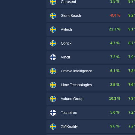
3,5 %
9,7
Carasent
-8,4 %
9,2
StoneBeach
21,3 %
9,1
Avtech
4,7 %
8,7
Qbrick
7,2 %
7,9
Vincit
6,1 %
7,8
Octave Intelligence
2,5 %
7,6
Lime Technologies
10,3 %
7,3
Valuno Group
5,0 %
7,2
Tecnotree
9,6 %
7,2
XMReality