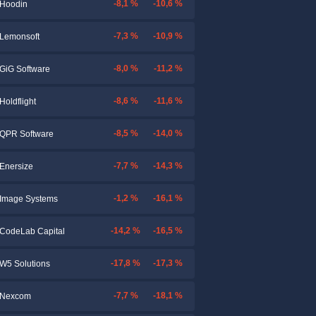
-8,1 %
-10,6 %
Hoodin
-7,3 %
-10,9 %
Lemonsoft
-8,0 %
-11,2 %
GiG Software
-8,6 %
-11,6 %
Holdflight
-8,5 %
-14,0 %
QPR Software
-7,7 %
-14,3 %
Enersize
-1,2 %
-16,1 %
Image Systems
-14,2 %
-16,5 %
CodeLab Capital
-17,8 %
-17,3 %
W5 Solutions
-7,7 %
-18,1 %
Nexcom