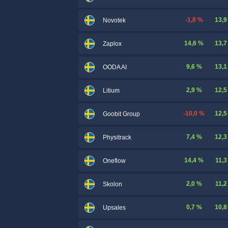
-1,8 %
13,9
Novotek
14,6 %
13,7
Zaplox
9,6 %
13,1
OODA AI
2,9 %
12,5
Litium
-10,0 %
12,5
Goobit Group
7,4 %
12,3
Physitrack
14,4 %
11,3
Oneflow
2,0 %
11,2
Skolon
0,7 %
10,8
Upsales