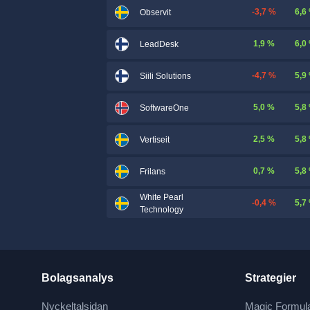
-3,7 %
6,6
Observit
1,9 %
6,0
LeadDesk
-4,7 %
5,9
Siili Solutions
5,0 %
5,8
SoftwareOne
2,5 %
5,8
Vertiseit
0,7 %
5,8
Frilans
White Pearl
-0,4 %
5,7
Technology
Bolagsanalys
Strategier
Nyckeltalsidan
Magic Formul