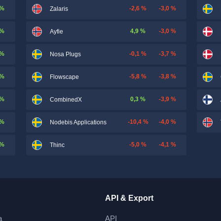
 %
-2,6 %
-3,0 %
Zalaris
 %
4,9 %
-3,0 %
Ayfie
 %
-0,1 %
-3,7 %
Nosa Plugs
 %
-5,8 %
-3,8 %
Flowscape
 %
0,3 %
-3,9 %
CombinedX
 %
-10,4 %
-4,0 %
Nodebis Applications
 %
-5,0 %
-4,1 %
Thinc
API & Export
a
API