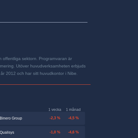
n offentliga sektorn. Programvaran är
ptimering. Utöver huvudverksamheten erbjuds
r 2012 och har sitt huvudkontor i Nibe.
1 vecka
1 månad
-2,3 %
-4,5 %
Binero Group
-1,0 %
-4,6 %
Qualisys