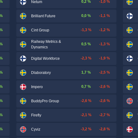
 %
0,2 %
-1,0 %
Netum
 %
0,0 %
-1,1 %
Brilliant Future
 %
-1,3 %
-1,2 %
Cint Group
Railway Metrics &
 %
0,5 %
-1,3 %
Dynamics
 %
-2,3 %
-1,9 %
Digital Workforce
 %
1,7 %
-2,5 %
Dlaboratory
 %
0,7 %
-2,6 %
Impero
 %
-2,6 %
-2,6 %
BuddyPro Group
 %
-2,1 %
-2,7 %
Firefly
 %
-3,2 %
-2,8 %
Cyviz