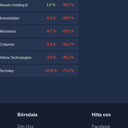
1,5 %
-18,7 %
Neovici Holding B
-0,4 %
-19,6 %
Konsolidator
-6,7 %
-23,2 %
Monsenso
-5,8 %
-30,2 %
Creturner
-3,5 %
-40,1 %
Aiforia Technologies
-25,8 %
-77,4 %
Techstep
Börsdata
Hitta oss
Om Oss
Facebook