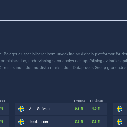
Bolaget är specialiserat inom utveckling av digitala plattformar för de
administration, undervisning samt analys och uppföljning av intäktso
 återfinns inom den nordiska marknaden. Dataproces Group grundades å
nad
1 vecka
1 månad
 %
5,8 %
4,0 %
Vitec Software
 %
3,6 %
3,6 %
checkin.com