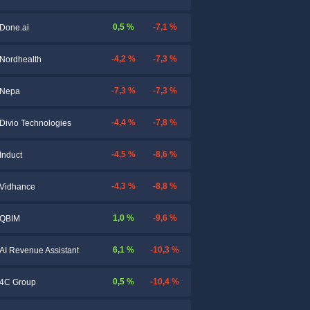
0,5 %
-7,1 %
Done.ai
-4,2 %
-7,3 %
Nordhealth
-7,3 %
-7,3 %
Nepa
-4,4 %
-7,8 %
Divio Technologies
-4,5 %
-8,6 %
Induct
-4,3 %
-8,8 %
Vidhance
1,0 %
-9,6 %
QBIM
6,1 %
-10,3 %
AI Revenue Assistant
0,5 %
-10,4 %
4C Group