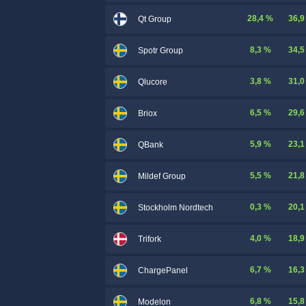
28,4 %
36,9
Qt Group
8,3 %
34,5
Spotr Group
3,8 %
31,0
Qlucore
6,5 %
29,6
Briox
5,9 %
23,1
QBank
5,5 %
21,8
Mildef Group
0,3 %
20,1
Stockholm Nordtech
4,0 %
18,9
Trifork
6,7 %
16,3
ChargePanel
6,8 %
15,8
Modelon