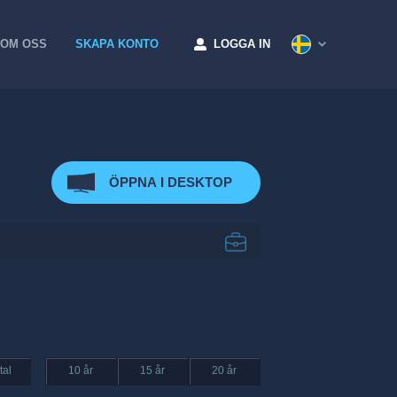
OM OSS
SKAPA KONTO
LOGGA IN
ÖPPNA I DESKTOP
tal
10 år
15 år
20 år