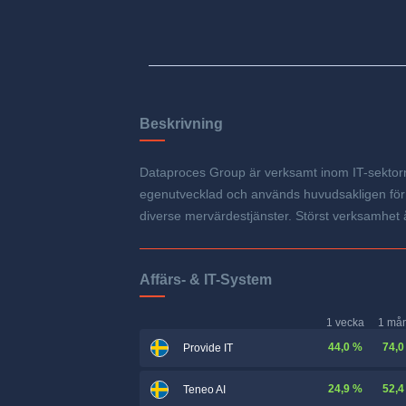
Beskrivning
Dataproces Group är verksamt inom IT-sektorn. 
egenutvecklad och används huvudsakligen för 
diverse mervärdestjänster. Störst verksamhet
Affärs- & IT-System
1 vecka
1 må
44,0 %
74,0
Provide IT
24,9 %
52,4
Teneo AI