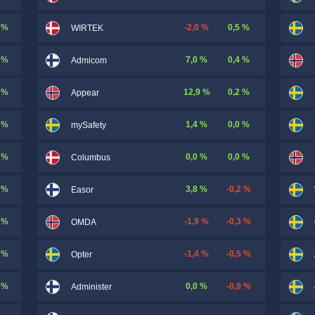
 %
-2,0 %
0,5 %
WIRTEK
 %
7,0 %
0,4 %
Admicom
 %
12,9 %
0,2 %
Appear
 %
1,4 %
0,0 %
mySafety
 %
0,0 %
0,0 %
Columbus
 %
3,8 %
-0,2 %
Easor
 %
-1,9 %
-0,3 %
OMDA
 %
-1,4 %
-0,5 %
Opter
 %
0,0 %
-0,9 %
Administer