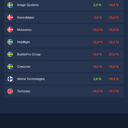
Image Systems
2,3 %
-19,4 %
Konsolidator
-3,4 %
-19,6 %
Monsenso
-10,3 %
-21,9 %
Holdflight
-11,4 %
-22,1 %
BuddyPro Group
-5,4 %
-27,1 %
Creturner
-8,0 %
-32,0 %
Aiforia Technologies
2,6 %
-38,4 %
Techstep
-26,5 %
-77,7 %