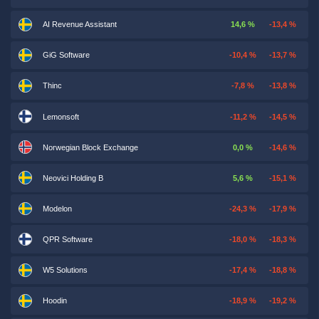
AI Revenue Assistant
14,6 %
-13,4 %
GiG Software
-10,4 %
-13,7 %
Thinc
-7,8 %
-13,8 %
Lemonsoft
-11,2 %
-14,5 %
Norwegian Block Exchange
0,0 %
-14,6 %
Neovici Holding B
5,6 %
-15,1 %
Modelon
-24,3 %
-17,9 %
QPR Software
-18,0 %
-18,3 %
W5 Solutions
-17,4 %
-18,8 %
Hoodin
-18,9 %
-19,2 %