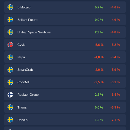
BIMobject
5,7 %
-4,6 %
Brilliant Future
0,0 %
-4,6 %
Unibap Space Solutions
2,9 %
-4,8 %
Cyviz
-5,6 %
-5,2 %
Nepa
-4,0 %
-5,4 %
SmartCraft
-2,0 %
-5,9 %
CodeMill
-2,5 %
-6,1 %
Reaktor Group
2,2 %
-6,4 %
Triona
0,0 %
-6,9 %
Done.ai
1,2 %
-7,1 %