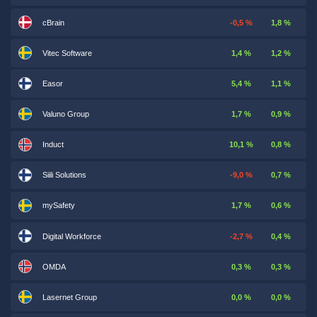
cBrain
-0,5 %
1,8 %
Vitec Software
1,4 %
1,2 %
Easor
5,4 %
1,1 %
Valuno Group
1,7 %
0,9 %
Induct
10,1 %
0,8 %
Siili Solutions
-9,0 %
0,7 %
mySafety
1,7 %
0,6 %
Digital Workforce
-2,7 %
0,4 %
OMDA
0,3 %
0,3 %
Lasernet Group
0,0 %
0,0 %