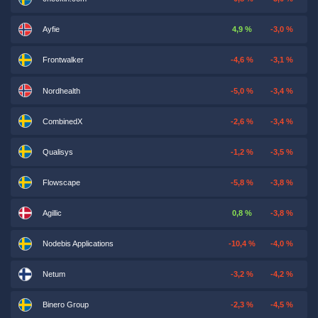
Ayfie
4,9 %
-3,0 %
Frontwalker
-4,6 %
-3,1 %
Nordhealth
-5,0 %
-3,4 %
CombinedX
-2,6 %
-3,4 %
Qualisys
-1,2 %
-3,5 %
Flowscape
-5,8 %
-3,8 %
Agillic
0,8 %
-3,8 %
Nodebis Applications
-10,4 %
-4,0 %
Netum
-3,2 %
-4,2 %
Binero Group
-2,3 %
-4,5 %