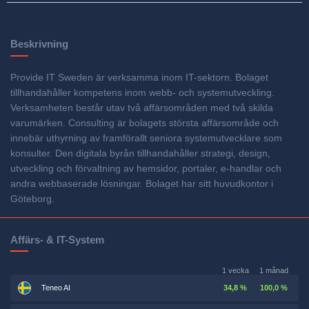
Beskrivning
Provide IT Sweden är verksamma inom IT-sektorn. Bolaget
tillhandahåller kompetens inom webb- och systemutveckling.
Verksamheten består utav två affärsområden med två skilda
varumärken. Consulting är bolagets största affärsområde och
innebär uthyrning av framförallt seniora systemutvecklare som
konsulter. Den digitala byrån tillhandahåller strategi, design,
utveckling och förvaltning av hemsidor, portaler, e-handlar och
andra webbaserade lösningar. Bolaget har sitt huvudkontor i
Göteborg.
Affärs- & IT-System
1 vecka
1 månad
Teneo AI
34,8 %
100,0 %