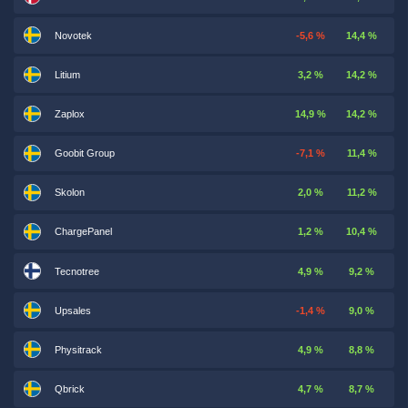
Novotek
-5,6 %
14,4 %
Litium
3,2 %
14,2 %
Zaplox
14,9 %
14,2 %
Goobit Group
-7,1 %
11,4 %
Skolon
2,0 %
11,2 %
ChargePanel
1,2 %
10,4 %
Tecnotree
4,9 %
9,2 %
Upsales
-1,4 %
9,0 %
Physitrack
4,9 %
8,8 %
Qbrick
4,7 %
8,7 %