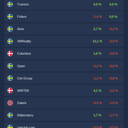
Transiro
0,0 %
0,0 %
Frilans
-1,4 %
0,0 %
Aixia
2,7 %
-0,2 %
XMReality
12,1 %
-0,5 %
Columbus
1,6 %
-0,8 %
Opter
-2,2 %
-0,8 %
Cint Group
-1,2 %
-0,8 %
WIRTEK
4,1 %
-1,0 %
Zalaris
-5,4 %
-1,0 %
Dlaboratory
1,7 %
-1,7 %
checkin.com
-0,8 %
-3,0 %