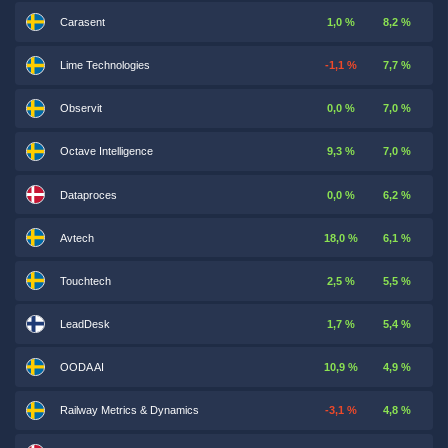
Carasent
1,0 %
8,2 %
Lime Technologies
-1,1 %
7,7 %
Observit
0,0 %
7,0 %
Octave Intelligence
9,3 %
7,0 %
Dataproces
0,0 %
6,2 %
Avtech
18,0 %
6,1 %
Touchtech
2,5 %
5,5 %
LeadDesk
1,7 %
5,4 %
OODA AI
10,9 %
4,9 %
Railway Metrics & Dynamics
-3,1 %
4,8 %