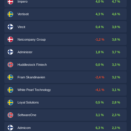
Impero
4,0 %
4,7 %
Vertiseit
4,3 %
4,6 %
Vincit
0,4 %
3,9 %
Netcompany Group
-1,2 %
3,8 %
Administer
1,8 %
3,7 %
Huddlestock Fintech
0,0 %
3,3 %
Fram Skandinavien
-2,4 %
3,2 %
White Pearl Technology
-4,1 %
3,1 %
Loyal Solutions
0,5 %
2,8 %
SoftwareOne
3,1 %
2,3 %
Admicom
6,3 %
2,3 %