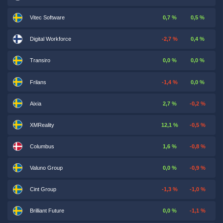
Vitec Software
0,7 %
0,5 %
Digital Workforce
-2,7 %
0,4 %
Transiro
0,0 %
0,0 %
Frilans
-1,4 %
0,0 %
Aixia
2,7 %
-0,2 %
XMReality
12,1 %
-0,5 %
Columbus
1,6 %
-0,8 %
Valuno Group
0,0 %
-0,9 %
Cint Group
-1,3 %
-1,0 %
Brilliant Future
0,0 %
-1,1 %