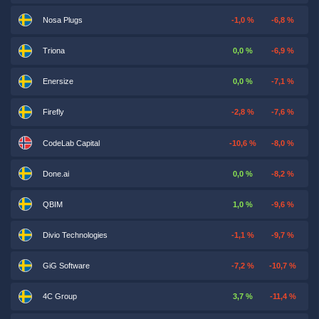
Nosa Plugs
-1,0 %
-6,8 %
Triona
0,0 %
-6,9 %
Enersize
0,0 %
-7,1 %
Firefly
-2,8 %
-7,6 %
CodeLab Capital
-10,6 %
-8,0 %
Done.ai
0,0 %
-8,2 %
QBIM
1,0 %
-9,6 %
Divio Technologies
-1,1 %
-9,7 %
GiG Software
-7,2 %
-10,7 %
4C Group
3,7 %
-11,4 %