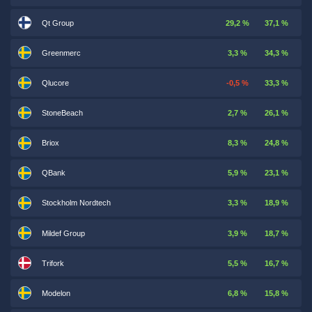
Qt Group
29,2 %
37,1 %
Greenmerc
3,3 %
34,3 %
Qlucore
-0,5 %
33,3 %
StoneBeach
2,7 %
26,1 %
Briox
8,3 %
24,8 %
QBank
5,9 %
23,1 %
Stockholm Nordtech
3,3 %
18,9 %
Mildef Group
3,9 %
18,7 %
Trifork
5,5 %
16,7 %
Modelon
6,8 %
15,8 %