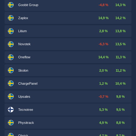
Goobit Group
-4,8 %
14,3 %
Zaplox
14,9 %
14,2 %
Litium
2,8 %
13,8 %
Novotek
-6,3 %
13,5 %
Oneflow
14,4 %
11,3 %
Skolon
2,0 %
11,2 %
ChargePanel
1,2 %
10,4 %
Upsales
-0,7 %
9,8 %
Tecnotree
5,3 %
9,5 %
Physitrack
4,9 %
8,8 %
Qbrick
4,7 %
8,7 %