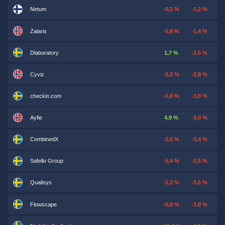
Netum
-0,2 %
-1,2 %
Zalaris
-5,8 %
-1,4 %
Dlaboratory
1,7 %
-2,5 %
Cyviz
-3,2 %
-2,8 %
checkin.com
-0,8 %
-3,0 %
Ayfie
4,9 %
-3,0 %
CombinedX
-2,6 %
-3,4 %
Safello Group
-5,4 %
-3,5 %
Qualisys
-1,2 %
-3,5 %
Flowscape
-5,8 %
-3,8 %