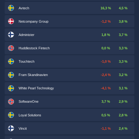
Avtech
16,3 %
4,5 %
Netcompany Group
-1,2 %
3,8 %
Administer
1,8 %
3,7 %
Huddlestock Fintech
0,0 %
3,3 %
Touchtech
-1,0 %
3,3 %
Fram Skandinavien
-2,4 %
3,2 %
White Pearl Technology
-4,1 %
3,1 %
SoftwareOne
3,7 %
2,9 %
Loyal Solutions
0,5 %
2,8 %
Vincit
-1,1 %
2,4 %