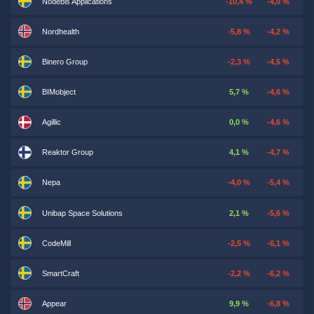
Nodebis Applications
-10,4 %
-4,0 %
Nordhealth
-5,8 %
-4,2 %
Binero Group
-2,3 %
-4,5 %
BIMobject
5,7 %
-4,6 %
Agillic
0,0 %
-4,6 %
Reaktor Group
4,1 %
-4,7 %
Nepa
-4,0 %
-5,4 %
Unibap Space Solutions
2,1 %
-5,6 %
CodeMill
-2,5 %
-6,1 %
SmartCraft
-2,2 %
-6,2 %
Appear
9,9 %
-6,8 %