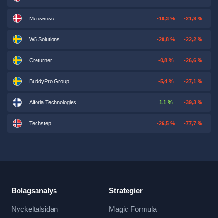
Monsenso
-10,3 %
-21,9 %
W5 Solutions
-20,8 %
-22,2 %
Creturner
-0,8 %
-26,6 %
BuddyPro Group
-5,4 %
-27,1 %
Aiforia Technologies
1,1 %
-39,3 %
Techstep
-26,5 %
-77,7 %
Bolagsanalys
Strategier
Nyckeltalsidan
Magic Formula