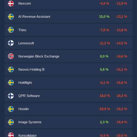
Nexcom
-4,9 %
-12,9 %
AI Revenue Assistant
15,0 %
-13,1 %
Thinc
-7,8 %
-13,8 %
Lemonsoft
-11,2 %
-14,5 %
Norwegian Block Exchange
0,0 %
-14,6 %
Neovici Holding B
5,6 %
-15,1 %
Holdflight
-5,1 %
-16,6 %
QPR Software
-18,0 %
-18,3 %
Hoodin
-18,9 %
-19,2 %
Image Systems
2,3 %
-19,4 %
Konsolidator
-0,4 %
-19,6 %