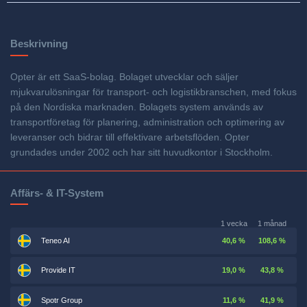
Beskrivning
Opter är ett SaaS-bolag. Bolaget utvecklar och säljer
mjukvarulösningar för transport- och logistikbranschen, med fokus
på den Nordiska marknaden. Bolagets system används av
transportföretag för planering, administration och optimering av
leveranser och bidrar till effektivare arbetsflöden. Opter
grundades under 2002 och har sitt huvudkontor i Stockholm.
Affärs- & IT-System
1 vecka
1 månad
Teneo AI
40,6 %
108,6 %
Provide IT
19,0 %
43,8 %
Spotr Group
11,6 %
41,9 %