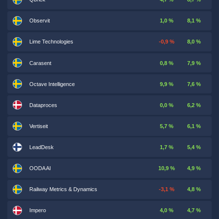
Observit
1,0 %
8,1 %
Lime Technologies
-0,9 %
8,0 %
Carasent
0,8 %
7,9 %
Octave Intelligence
9,9 %
7,6 %
Dataproces
0,0 %
6,2 %
Vertiseit
5,7 %
6,1 %
LeadDesk
1,7 %
5,4 %
OODA AI
10,9 %
4,9 %
Railway Metrics & Dynamics
-3,1 %
4,8 %
Impero
4,0 %
4,7 %