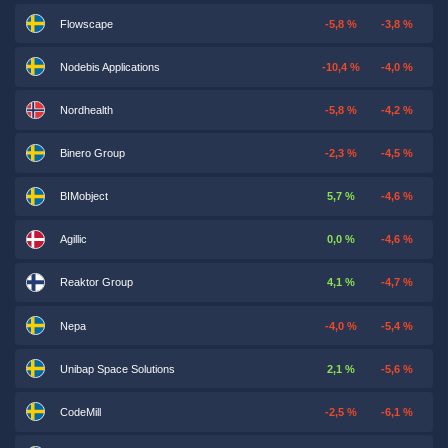
Flowscape
-5,8 %
-3,8 %
Nodebis Applications
-10,4 %
-4,0 %
Nordhealth
-5,8 %
-4,2 %
Binero Group
-2,3 %
-4,5 %
BIMobject
5,7 %
-4,6 %
Agillic
0,0 %
-4,6 %
Reaktor Group
4,1 %
-4,7 %
Nepa
-4,0 %
-5,4 %
Unibap Space Solutions
2,1 %
-5,6 %
CodeMill
-2,5 %
-6,1 %