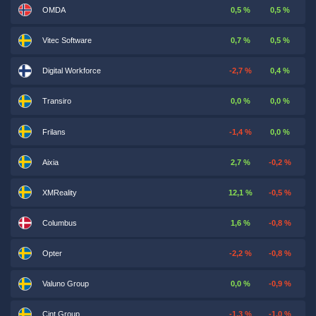
OMDA
0,5 %
0,5 %
Vitec Software
0,7 %
0,5 %
Digital Workforce
-2,7 %
0,4 %
Transiro
0,0 %
0,0 %
Frilans
-1,4 %
0,0 %
Aixia
2,7 %
-0,2 %
XMReality
12,1 %
-0,5 %
Columbus
1,6 %
-0,8 %
Opter
-2,2 %
-0,8 %
Valuno Group
0,0 %
-0,9 %
Cint Group
-1,3 %
-1,0 %