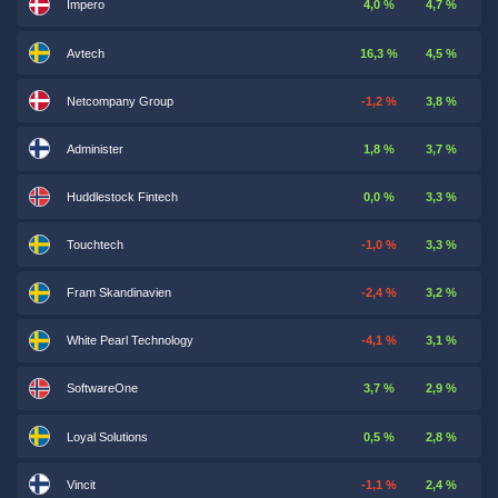
Impero
4,0 %
4,7 %
Avtech
16,3 %
4,5 %
Netcompany Group
-1,2 %
3,8 %
Administer
1,8 %
3,7 %
Huddlestock Fintech
0,0 %
3,3 %
Touchtech
-1,0 %
3,3 %
Fram Skandinavien
-2,4 %
3,2 %
White Pearl Technology
-4,1 %
3,1 %
SoftwareOne
3,7 %
2,9 %
Loyal Solutions
0,5 %
2,8 %
Vincit
-1,1 %
2,4 %