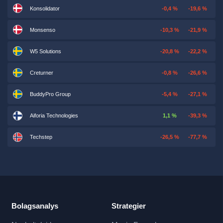
Konsolidator
-0,4 %
-19,6 %
Monsenso
-10,3 %
-21,9 %
W5 Solutions
-20,8 %
-22,2 %
Creturner
-0,8 %
-26,6 %
BuddyPro Group
-5,4 %
-27,1 %
Aiforia Technologies
1,1 %
-39,3 %
Techstep
-26,5 %
-77,7 %
Bolagsanalys
Strategier