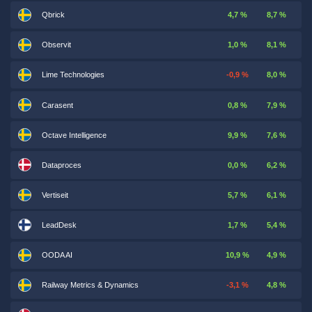
Qbrick
4,7 %
8,7 %
Observit
1,0 %
8,1 %
Lime Technologies
-0,9 %
8,0 %
Carasent
0,8 %
7,9 %
Octave Intelligence
9,9 %
7,6 %
Dataproces
0,0 %
6,2 %
Vertiseit
5,7 %
6,1 %
LeadDesk
1,7 %
5,4 %
OODA AI
10,9 %
4,9 %
Railway Metrics & Dynamics
-3,1 %
4,8 %