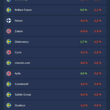
Brilliant Future
0,0 %
-1,1 %
Netum
-0,2 %
-1,2 %
Zalaris
-5,8 %
-1,4 %
Dlaboratory
1,7 %
-2,5 %
Cyviz
-3,2 %
-2,8 %
checkin.com
-0,8 %
-3,0 %
Ayfie
4,9 %
-3,0 %
CombinedX
-2,6 %
-3,4 %
Safello Group
-5,4 %
-3,5 %
Qualisys
-1,2 %
-3,5 %