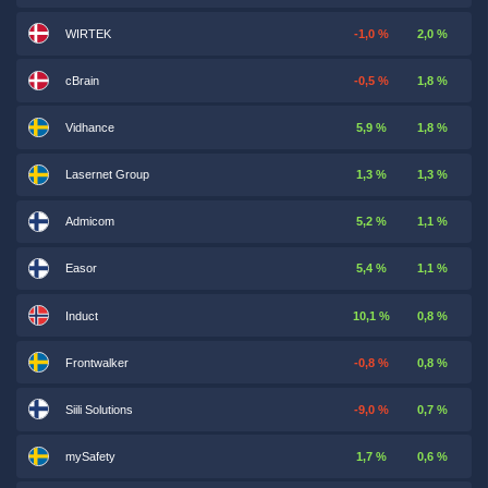
WIRTEK
-1,0 %
2,0 %
cBrain
-0,5 %
1,8 %
Vidhance
5,9 %
1,8 %
Lasernet Group
1,3 %
1,3 %
Admicom
5,2 %
1,1 %
Easor
5,4 %
1,1 %
Induct
10,1 %
0,8 %
Frontwalker
-0,8 %
0,8 %
Siili Solutions
-9,0 %
0,7 %
mySafety
1,7 %
0,6 %