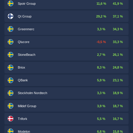
Spotr Group
11,6 %
41,9 %
Qt Group
29,2 %
37,1 %
Greenmerc
3,3 %
34,3 %
Qlucore
-0,5 %
33,3 %
StoneBeach
2,7 %
26,1 %
Briox
8,3 %
24,8 %
QBank
5,9 %
23,1 %
Stockholm Nordtech
3,3 %
18,9 %
Mildef Group
3,9 %
18,7 %
Trifork
5,5 %
16,7 %
Modelon
6,8 %
15,8 %