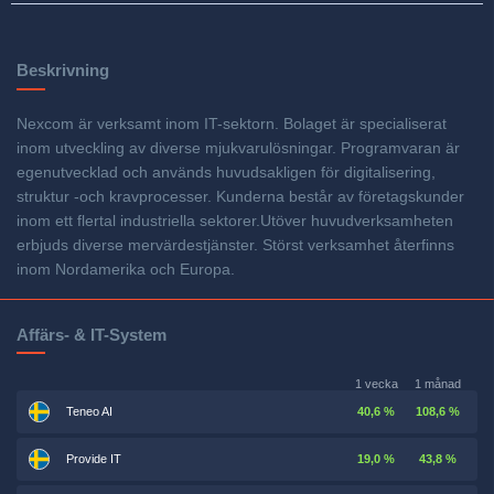
Beskrivning
Nexcom är verksamt inom IT-sektorn. Bolaget är specialiserat
inom utveckling av diverse mjukvarulösningar. Programvaran är
egenutvecklad och används huvudsakligen för digitalisering,
struktur -och kravprocesser. Kunderna består av företagskunder
inom ett flertal industriella sektorer.Utöver huvudverksamheten
erbjuds diverse mervärdestjänster. Störst verksamhet återfinns
inom Nordamerika och Europa.
Affärs- & IT-System
1 vecka
1 månad
Teneo AI
40,6 %
108,6 %
Provide IT
19,0 %
43,8 %