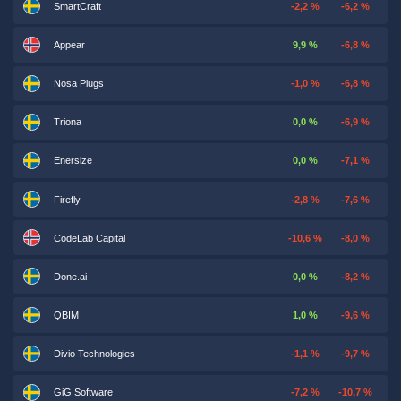
SmartCraft
-2,2 %
-6,2 %
Appear
9,9 %
-6,8 %
Nosa Plugs
-1,0 %
-6,8 %
Triona
0,0 %
-6,9 %
Enersize
0,0 %
-7,1 %
Firefly
-2,8 %
-7,6 %
CodeLab Capital
-10,6 %
-8,0 %
Done.ai
0,0 %
-8,2 %
QBIM
1,0 %
-9,6 %
Divio Technologies
-1,1 %
-9,7 %
GiG Software
-7,2 %
-10,7 %