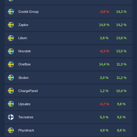
Goobit Group
-4,8 %
14,3 %
Zaplox
14,9 %
14,2 %
Litium
2,8 %
13,8 %
Novotek
-6,3 %
13,5 %
Oneflow
14,4 %
11,3 %
Skolon
2,0 %
11,2 %
ChargePanel
1,2 %
10,4 %
Upsales
-0,7 %
9,8 %
Tecnotree
5,3 %
9,5 %
Physitrack
4,9 %
8,8 %