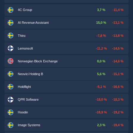
4C Group
3,7 %
-11,4 %
AI Revenue Assistant
15,0 %
-13,1 %
Thinc
-7,8 %
-13,8 %
Lemonsoft
-11,2 %
-14,5 %
Norwegian Block Exchange
0,0 %
-14,6 %
Neovici Holding B
5,6 %
-15,1 %
Holdflight
-5,1 %
-16,6 %
QPR Software
-18,0 %
-18,3 %
Hoodin
-18,9 %
-19,2 %
Image Systems
2,3 %
-19,4 %