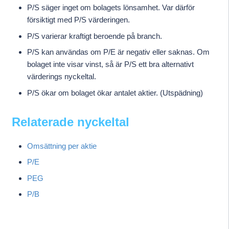
P/S säger inget om bolagets lönsamhet. Var därför
försiktigt med P/S värderingen.
P/S varierar kraftigt beroende på branch.
P/S kan användas om P/E är negativ eller saknas. Om
bolaget inte visar vinst, så är P/S ett bra alternativt
värderings nyckeltal.
P/S ökar om bolaget ökar antalet aktier. (Utspädning)
Relaterade nyckeltal
Omsättning per aktie
P/E
PEG
P/B