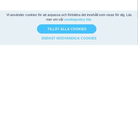
Vi använder cookies för att anpassa och förbättra det innehåll som visas för dig. Läs
mer om vår
cookiepolicy här
.
TILLÅT ALLA COOKIES
ENDAST NÖDVÄNDIGA COOKIES
Bolagsanalys
Strategier
Nyckeltalsidan
Magic Formula
Analyssidan
Graham
Värdering
Utdelningsstrategi
Teknisk analys
F-Score
Nyheter
Net-Nets
API & Export
Börsdata