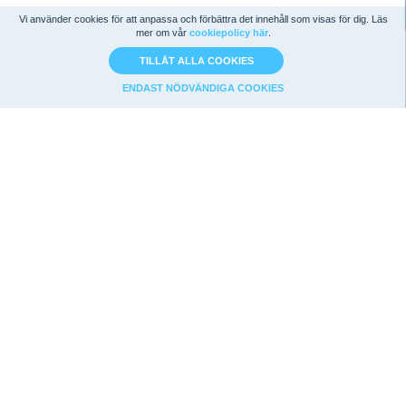
Vi använder cookies för att anpassa och förbättra det innehåll som visas för dig. Läs
mer om vår
cookiepolicy här
.
TILLÅT ALLA COOKIES
ENDAST NÖDVÄNDIGA COOKIES
Bolagsanalys
Strategier
Nyckeltalsidan
Magic Formula
Analyssidan
Graham
Värdering
Utdelningsstrategi
Teknisk analys
F-Score
Nyheter
Net-Nets
API & Export
Börsdata
API
Om Oss