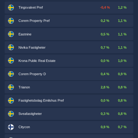
Tingsvalvet Pref
-0,4 %
1,2 %
Corem Property Pref
0,2 %
1,1 %
Eastnine
0,5 %
1,1 %
Nivika Fastigheter
0,7 %
1,1 %
Krona Public Real Estate
0,0 %
1,0 %
Corem Property D
0,4 %
0,9 %
Trianon
2,8 %
0,8 %
Fastighetsbolag Emilshus Pref
0,0 %
0,8 %
Sveafastigheter
0,3 %
0,8 %
Citycon
0,9 %
0,7 %