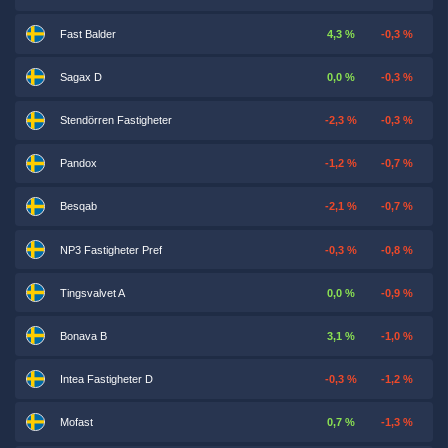
Fast Balder
4,3 %
-0,3 %
Sagax D
0,0 %
-0,3 %
Stendörren Fastigheter
-2,3 %
-0,3 %
Pandox
-1,2 %
-0,7 %
Besqab
-2,1 %
-0,7 %
NP3 Fastigheter Pref
-0,3 %
-0,8 %
Tingsvalvet A
0,0 %
-0,9 %
Bonava B
3,1 %
-1,0 %
Intea Fastigheter D
-0,3 %
-1,2 %
Mofast
0,7 %
-1,3 %