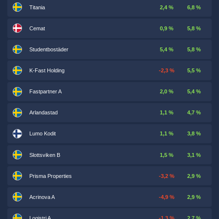
Titania
2,4 %
6,8 %
Cemat
0,9 %
5,8 %
Studentbostäder
5,4 %
5,8 %
K-Fast Holding
-2,3 %
5,5 %
Fastpartner A
2,0 %
5,4 %
Arlandastad
1,1 %
4,7 %
Lumo Kodit
1,1 %
3,8 %
Slottsviken B
1,5 %
3,1 %
Prisma Properties
-3,2 %
2,9 %
Acrinova A
-4,9 %
2,9 %
Logistri A
-1,3 %
2,7 %