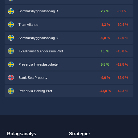
Samhällsbyggnadsbolag B
2,7 %
-8,7 %
Train Alliance
-1,3 %
-10,4 %
Samhällsbyggnadsbolag D
-0,8 %
-12,0 %
K2A Knaust & Andersson Pref
1,5 %
-15,8 %
Preservia Hyresfastigheter
5,5 %
-19,8 %
Black Sea Property
-9,0 %
-32,0 %
Preservia Holding Pref
-43,8 %
-42,3 %
Bolagsanalys
Strategier