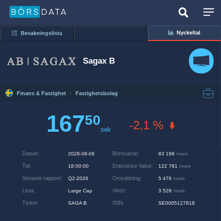
Nyckeltal
Bevakningslista
Sagax B
Finans & Fastighet
·
Fastighetsbolag
167
50
-2,1 %
sek
Datum
:
Börsvärde
:
2026-08-06
83 199
msek
Tid
:
Enterprise Value
:
18:00:00
122 781
msek
Senaste rapport
:
Omsättning
:
Q2-2026
5 476
msek
Lista
:
Vinst
:
Large Cap
3 528
msek
Ticker
:
ISIN
:
SAGA B
SE0005127818