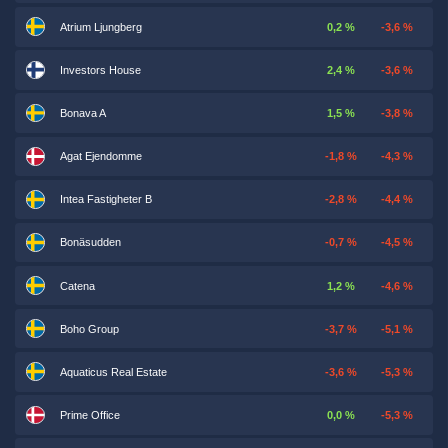
Atrium Ljungberg
0,2 %
-3,6 %
Investors House
2,4 %
-3,6 %
Bonava A
1,5 %
-3,8 %
Agat Ejendomme
-1,8 %
-4,3 %
Intea Fastigheter B
-2,8 %
-4,4 %
Bonäsudden
-0,7 %
-4,5 %
Catena
1,2 %
-4,6 %
Boho Group
-3,7 %
-5,1 %
Aquaticus Real Estate
-3,6 %
-5,3 %
Prime Office
0,0 %
-5,3 %