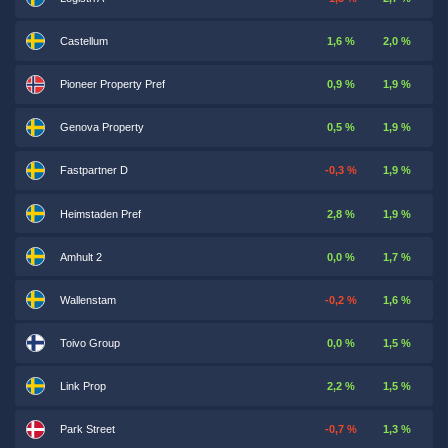
Castellum
1,6 %
2,0 %
Pioneer Property Pref
0,9 %
1,9 %
Genova Property
0,5 %
1,9 %
Fastpartner D
-0,3 %
1,9 %
Heimstaden Pref
2,8 %
1,9 %
Amhult 2
0,0 %
1,7 %
Wallenstam
-0,2 %
1,6 %
Toivo Group
0,0 %
1,5 %
Link Prop
2,2 %
1,5 %
Park Street
-0,7 %
1,3 %