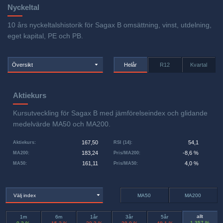
Nyckeltal
10 års nyckeltalshistorik för Sagax B omsättning, vinst, utdelning,
eget kapital, PE och PB.
Översikt
Helår
R12
Kvartal
Aktiekurs
Kursutveckling för Sagax B med jämförelseindex och glidande
medelvärde MA50 och MA200.
167,50
54,1
Aktiekurs
:
RSI (14)
:
183,24
-8,6 %
MA200
:
Pris/MA200
:
161,11
4,0 %
MA50
:
Pris/MA50
:
Välj index
MA50
MA200
allt
1m
6m
1år
3år
5år
1 357 %