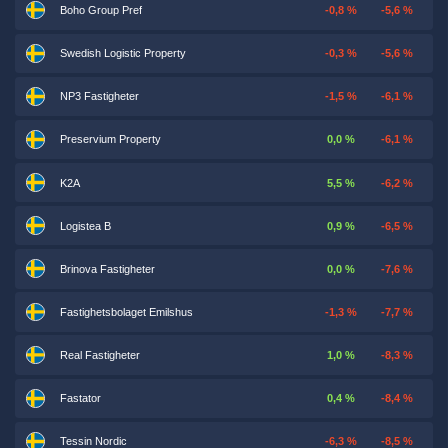
Boho Group Pref
-0,8 %
-5,6 %
Swedish Logistic Property
-0,3 %
-5,6 %
NP3 Fastigheter
-1,5 %
-6,1 %
Preservium Property
0,0 %
-6,1 %
K2A
5,5 %
-6,2 %
Logistea B
0,9 %
-6,5 %
Brinova Fastigheter
0,0 %
-7,6 %
Fastighetsbolaget Emilshus
-1,3 %
-7,7 %
Real Fastigheter
1,0 %
-8,3 %
Fastator
0,4 %
-8,4 %
Tessin Nordic
-6,3 %
-8,5 %