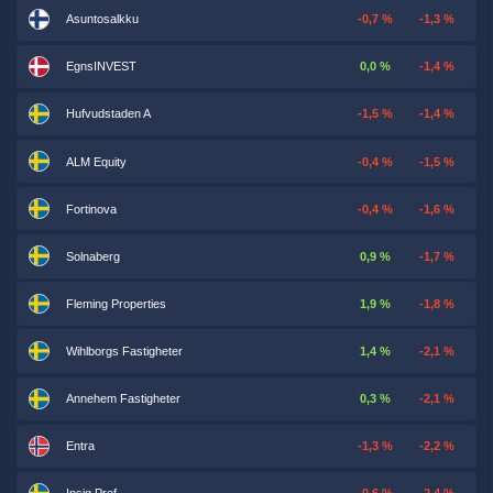
Asuntosalkku
-0,7 %
-1,3 %
EgnsINVEST
0,0 %
-1,4 %
Hufvudstaden A
-1,5 %
-1,4 %
ALM Equity
-0,4 %
-1,5 %
Fortinova
-0,4 %
-1,6 %
Solnaberg
0,9 %
-1,7 %
Fleming Properties
1,9 %
-1,8 %
Wihlborgs Fastigheter
1,4 %
-2,1 %
Annehem Fastigheter
0,3 %
-2,1 %
Entra
-1,3 %
-2,2 %