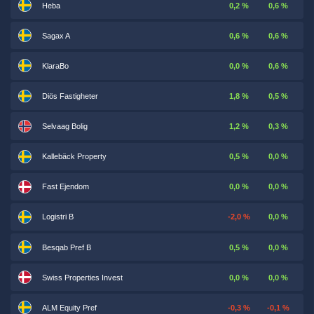
Heba
0,2 %
0,6 %
Sagax A
0,6 %
0,6 %
KlaraBo
0,0 %
0,6 %
Diös Fastigheter
1,8 %
0,5 %
Selvaag Bolig
1,2 %
0,3 %
Kallebäck Property
0,5 %
0,0 %
Fast Ejendom
0,0 %
0,0 %
Logistri B
-2,0 %
0,0 %
Besqab Pref B
0,5 %
0,0 %
Swiss Properties Invest
0,0 %
0,0 %
ALM Equity Pref
-0,3 %
-0,1 %