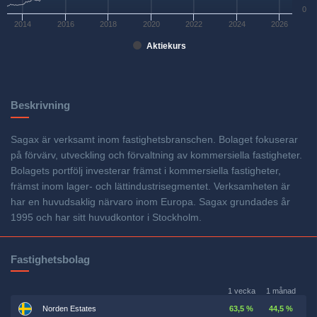
0
2014
2016
2018
2020
2022
2024
2026
Aktiekurs
Beskrivning
Sagax är verksamt inom fastighetsbranschen. Bolaget fokuserar
på förvärv, utveckling och förvaltning av kommersiella fastigheter.
Bolagets portfölj investerar främst i kommersiella fastigheter,
främst inom lager- och lättindustrisegmentet. Verksamheten är
har en huvudsaklig närvaro inom Europa. Sagax grundades år
1995 och har sitt huvudkontor i Stockholm.
Fastighetsbolag
1 vecka
1 månad
Norden Estates
63,5 %
44,5 %