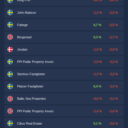
Insig Pref
-0,6 %
-2,4 %
John Mattson
-1,3 %
-2,5 %
Fabege
0,7 %
-2,5 %
Borgestad
0,3 %
-2,7 %
Jeudan
-1,0 %
-2,9 %
PPI Public Property Invest
-1,9 %
-3,2 %
Stenhus Fastigheter
-1,3 %
-3,2 %
Platzer Fastigheter
0,4 %
-3,4 %
Baltic Sea Properties
-4,6 %
-3,4 %
PPI Public Property Invest
-1,4 %
-3,6 %
Cibus Real Estate
0,1 %
-3,6 %