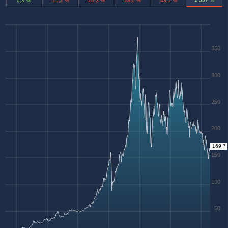
0,3 %
-15,2 %
-20,3 %
-28,0 %
-48,1 %
350
300
250
200
169.7
150
100
50