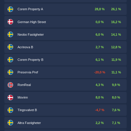
Corem Property A
28,8 %
26,1 %
German High Street
0,0 %
16,2 %
Neobo Fastigheter
6,0 %
14,1 %
Acrinova B
2,7 %
12,8 %
Corem Property B
6,1 %
11,9 %
Preservia Pref
-20,0 %
11,1 %
RomReal
4,3 %
9,9 %
Movinn
8,0 %
8,0 %
Tingsvalvet B
-4,7 %
7,6 %
Altra Fastigheter
2,2 %
7,1 %