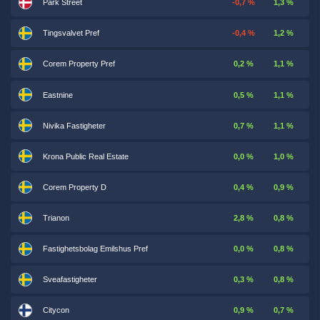
Park Street
-0,7 %
1,3 %
Tingsvalvet Pref
-0,4 %
1,2 %
Corem Property Pref
0,2 %
1,1 %
Eastnine
0,5 %
1,1 %
Nivika Fastigheter
0,7 %
1,1 %
Krona Public Real Estate
0,0 %
1,0 %
Corem Property D
0,4 %
0,9 %
Trianon
2,8 %
0,8 %
Fastighetsbolag Emilshus Pref
0,0 %
0,8 %
Sveafastigheter
0,3 %
0,8 %
Citycon
0,9 %
0,7 %