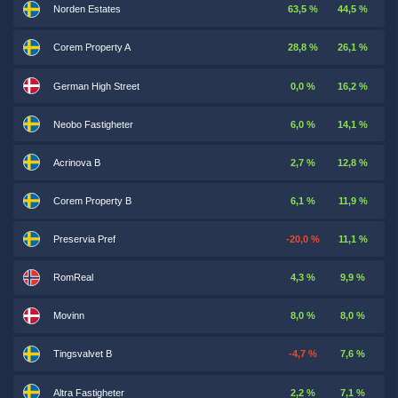
Norden Estates
63,5 %
44,5 %
Corem Property A
28,8 %
26,1 %
German High Street
0,0 %
16,2 %
Neobo Fastigheter
6,0 %
14,1 %
Acrinova B
2,7 %
12,8 %
Corem Property B
6,1 %
11,9 %
Preservia Pref
-20,0 %
11,1 %
RomReal
4,3 %
9,9 %
Movinn
8,0 %
8,0 %
Tingsvalvet B
-4,7 %
7,6 %
Altra Fastigheter
2,2 %
7,1 %