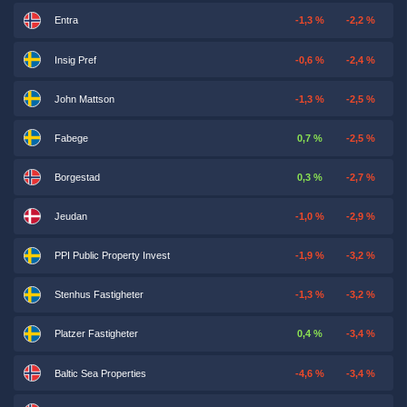
Entra
-1,3 %
-2,2 %
Insig Pref
-0,6 %
-2,4 %
John Mattson
-1,3 %
-2,5 %
Fabege
0,7 %
-2,5 %
Borgestad
0,3 %
-2,7 %
Jeudan
-1,0 %
-2,9 %
PPI Public Property Invest
-1,9 %
-3,2 %
Stenhus Fastigheter
-1,3 %
-3,2 %
Platzer Fastigheter
0,4 %
-3,4 %
Baltic Sea Properties
-4,6 %
-3,4 %