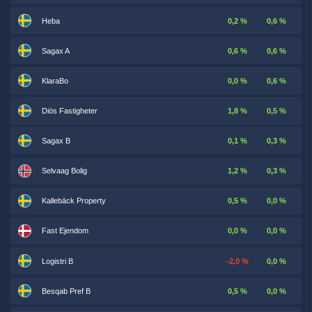
Heba
0,2 %
0,6 %
Sagax A
0,6 %
0,6 %
KlaraBo
0,0 %
0,6 %
Diös Fastigheter
1,8 %
0,5 %
Sagax B
0,1 %
0,3 %
Selvaag Bolig
1,2 %
0,3 %
Kallebäck Property
0,5 %
0,0 %
Fast Ejendom
0,0 %
0,0 %
Logistri B
-2,0 %
0,0 %
Besqab Pref B
0,5 %
0,0 %