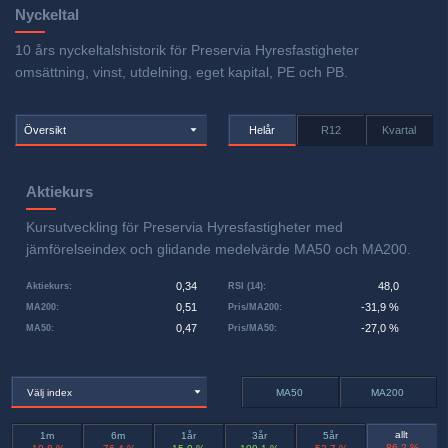
Nyckeltal
10 års nyckeltalshistorik för Preservia Hyresfastigheter
omsättning, vinst, utdelning, eget kapital, PE och PB.
Översikt
Helår
R12
Kvartal
Aktiekurs
Kursutveckling för Preservia Hyresfastigheter med
jämförelseindex och glidande medelvärde MA50 och MA200.
0,34
48,0
Aktiekurs
:
RSI (14)
:
0,51
-31,9 %
MA200
:
Pris/MA200
:
0,47
-27,0 %
MA50
:
Pris/MA50
:
Välj index
MA50
MA200
allt
1m
6m
1år
3år
5år
-86,2 %