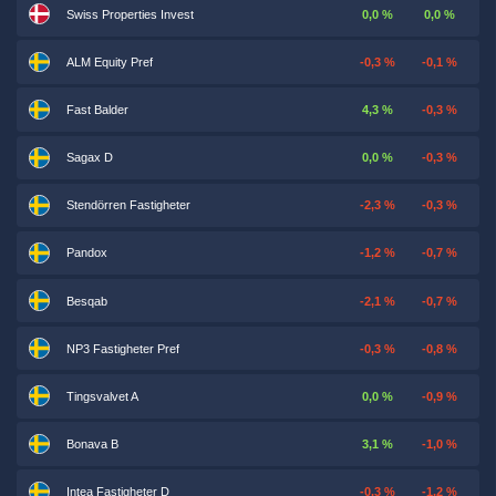
Swiss Properties Invest
0,0 %
0,0 %
ALM Equity Pref
-0,3 %
-0,1 %
Fast Balder
4,3 %
-0,3 %
Sagax D
0,0 %
-0,3 %
Stendörren Fastigheter
-2,3 %
-0,3 %
Pandox
-1,2 %
-0,7 %
Besqab
-2,1 %
-0,7 %
NP3 Fastigheter Pref
-0,3 %
-0,8 %
Tingsvalvet A
0,0 %
-0,9 %
Bonava B
3,1 %
-1,0 %
Intea Fastigheter D
-0,3 %
-1,2 %