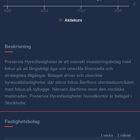
0
2020
2022
2024
2026
Aktiekurs
Beskrivning
Preservia Hyresfastigheter är ett svenskt investeringsbolag med
fokus på att långsiktigt äga och utveckla finansiella och
strategiska tillgångar. Bolaget driver och utvecklar
hyresrättsfastigheter, där störst fokus återfinns storstadsområden
med fokus på nybygge. Närvaro återfinns inom den nordiska
marknaden. Preservia Hyresfastigheter huvudkontor är beläget i
Stockholm.
Fastighetsbolag
1 vecka
1 månad