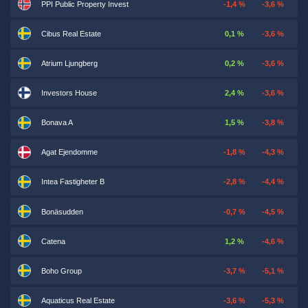
PPI Public Property Invest
-1,4 %
-3,6 %
Cibus Real Estate
0,1 %
-3,6 %
Atrium Ljungberg
0,2 %
-3,6 %
Investors House
2,4 %
-3,6 %
Bonava A
1,5 %
-3,8 %
Agat Ejendomme
-1,8 %
-4,3 %
Intea Fastigheter B
-2,8 %
-4,4 %
Bonäsudden
-0,7 %
-4,5 %
Catena
1,2 %
-4,6 %
Boho Group
-3,7 %
-5,1 %
Aquaticus Real Estate
-3,6 %
-5,3 %