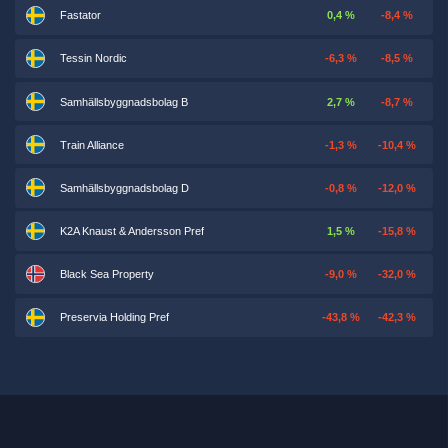
Fastator
0,4 %
-8,4 %
Tessin Nordic
-6,3 %
-8,5 %
Samhällsbyggnadsbolag B
2,7 %
-8,7 %
Train Alliance
-1,3 %
-10,4 %
Samhällsbyggnadsbolag D
-0,8 %
-12,0 %
K2A Knaust & Andersson Pref
1,5 %
-15,8 %
Black Sea Property
-9,0 %
-32,0 %
Preservia Holding Pref
-43,8 %
-42,3 %