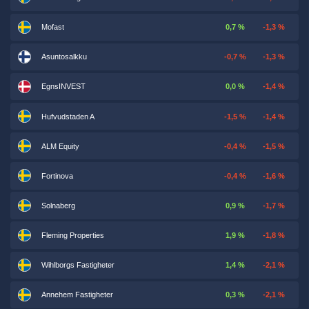
Mofast
0,7 %
-1,3 %
Asuntosalkku
-0,7 %
-1,3 %
EgnsINVEST
0,0 %
-1,4 %
Hufvudstaden A
-1,5 %
-1,4 %
ALM Equity
-0,4 %
-1,5 %
Fortinova
-0,4 %
-1,6 %
Solnaberg
0,9 %
-1,7 %
Fleming Properties
1,9 %
-1,8 %
Wihlborgs Fastigheter
1,4 %
-2,1 %
Annehem Fastigheter
0,3 %
-2,1 %