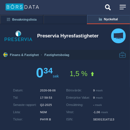
Nyckeltal
Bevakningslista
Preservia Hyresfastigheter
Finans & Fastighet
·
Fastighetsbolag
0
34
1,5 %
sek
Datum
:
Börsvärde
:
2026-08-06
9
msek
Tid
:
Enterprise Value
:
17:59:53
9
msek
Senaste rapport
:
Omsättning
:
Q2-2025
-
msek
Lista
:
Vinst
:
NGM
-1,06
msek
Ticker
:
ISIN
:
PHYR B
SE0013147113