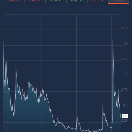
-19,8 %
-76,4 %
15,0 %
109,1 %
-52,7 %
1.75
1.5
1.25
1
0.75
0.5
0.3
0.25