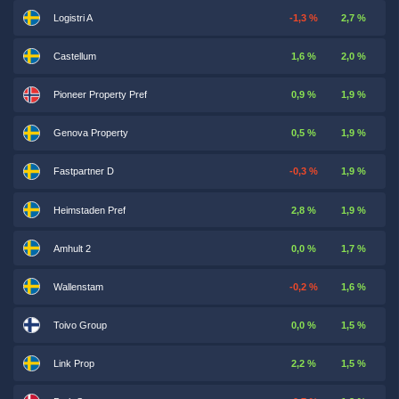
Logistri A
-1,3 %
2,7 %
Castellum
1,6 %
2,0 %
Pioneer Property Pref
0,9 %
1,9 %
Genova Property
0,5 %
1,9 %
Fastpartner D
-0,3 %
1,9 %
Heimstaden Pref
2,8 %
1,9 %
Amhult 2
0,0 %
1,7 %
Wallenstam
-0,2 %
1,6 %
Toivo Group
0,0 %
1,5 %
Link Prop
2,2 %
1,5 %