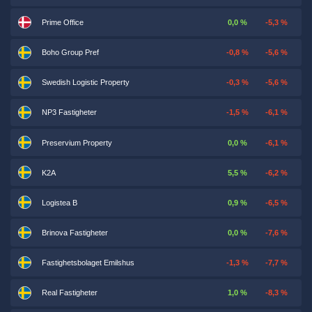
Prime Office
0,0 %
-5,3 %
Boho Group Pref
-0,8 %
-5,6 %
Swedish Logistic Property
-0,3 %
-5,6 %
NP3 Fastigheter
-1,5 %
-6,1 %
Preservium Property
0,0 %
-6,1 %
K2A
5,5 %
-6,2 %
Logistea B
0,9 %
-6,5 %
Brinova Fastigheter
0,0 %
-7,6 %
Fastighetsbolaget Emilshus
-1,3 %
-7,7 %
Real Fastigheter
1,0 %
-8,3 %