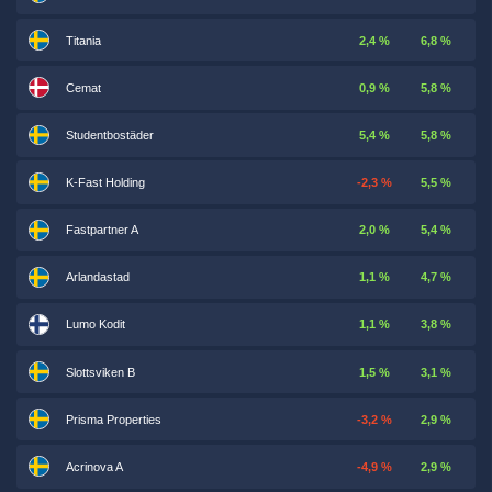
Titania
2,4 %
6,8 %
Cemat
0,9 %
5,8 %
Studentbostäder
5,4 %
5,8 %
K-Fast Holding
-2,3 %
5,5 %
Fastpartner A
2,0 %
5,4 %
Arlandastad
1,1 %
4,7 %
Lumo Kodit
1,1 %
3,8 %
Slottsviken B
1,5 %
3,1 %
Prisma Properties
-3,2 %
2,9 %
Acrinova A
-4,9 %
2,9 %