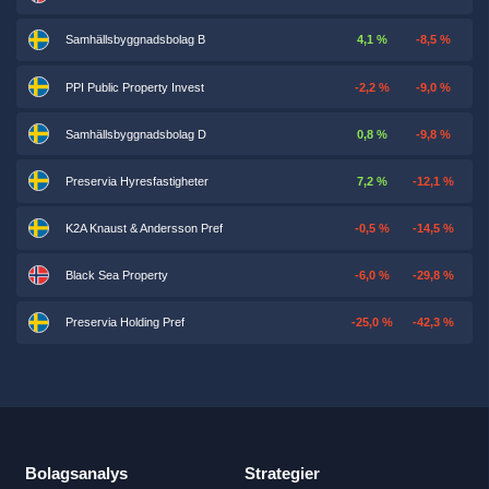
Samhällsbyggnadsbolag B
4,1 %
-8,5 %
PPI Public Property Invest
-2,2 %
-9,0 %
Samhällsbyggnadsbolag D
0,8 %
-9,8 %
Preservia Hyresfastigheter
7,2 %
-12,1 %
K2A Knaust & Andersson Pref
-0,5 %
-14,5 %
Black Sea Property
-6,0 %
-29,8 %
Preservia Holding Pref
-25,0 %
-42,3 %
Bolagsanalys
Strategier