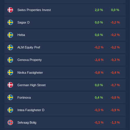
Swiss Properties Invest
2,0 %
0,0 %
Sagax D
0,0 %
-0,2 %
Heba
0,6 %
-0,2 %
ALM Equity Pref
-0,2 %
-0,2 %
Genova Property
-2,4 %
-0,3 %
Nivika Fastigheter
-0,8 %
-0,4 %
German High Street
0,0 %
-0,7 %
Fortinova
0,4 %
-0,8 %
Intea Fastigheter D
-0,3 %
-0,9 %
Selvaag Bolig
-0,3 %
-1,3 %