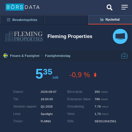
Nyckeltal
Bevakningslista
Fleming Properties
Finans & Fastighet
·
Fastighetsbolag
5
35
-0,9 %
sek
Datum
:
Börsvärde
:
2026-08-07
350
msek
Tid
:
Enterprise Value
:
18:00:00
799
msek
Senaste rapport
:
Omsättning
:
Q1-2026
7,79
meur
Lista
:
Vinst
:
Spotlight
1,73
meur
Ticker
:
ISIN
:
FLMNG
SE0013042561