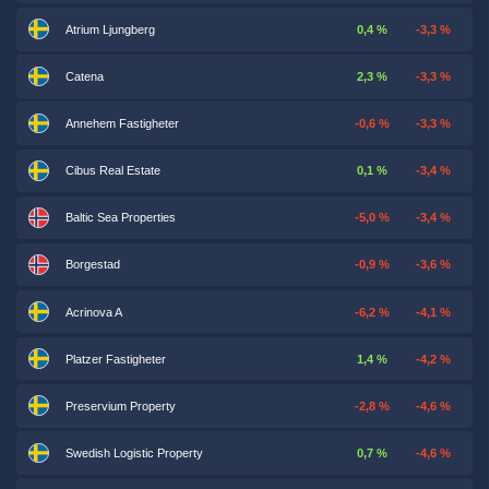
Atrium Ljungberg
0,4 %
-3,3 %
Catena
2,3 %
-3,3 %
Annehem Fastigheter
-0,6 %
-3,3 %
Cibus Real Estate
0,1 %
-3,4 %
Baltic Sea Properties
-5,0 %
-3,4 %
Borgestad
-0,9 %
-3,6 %
Acrinova A
-6,2 %
-4,1 %
Platzer Fastigheter
1,4 %
-4,2 %
Preservium Property
-2,8 %
-4,6 %
Swedish Logistic Property
0,7 %
-4,6 %