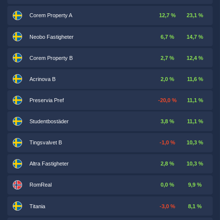
Corem Property A
12,7 %
23,1 %
Neobo Fastigheter
6,7 %
14,7 %
Corem Property B
2,7 %
12,4 %
Acrinova B
2,0 %
11,6 %
Preservia Pref
-20,0 %
11,1 %
Studentbostäder
3,8 %
11,1 %
Tingsvalvet B
-1,0 %
10,3 %
Altra Fastigheter
2,8 %
10,3 %
RomReal
0,0 %
9,9 %
Titania
-3,0 %
8,1 %