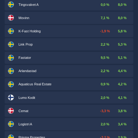
Tingsvalvet A
0,0 %
8,0 %
Movinn
7,1 %
8,0 %
K-Fast Holding
-1,9 %
5,8 %
Link Prop
2,2 %
5,3 %
Fastator
9,5 %
5,1 %
Arlandastad
2,2 %
4,4 %
Aquaticus Real Estate
0,9 %
4,2 %
Lumo Kodit
2,0 %
4,1 %
Cemat
-3,3 %
3,8 %
Logistri A
2,0 %
3,4 %
Prisma Properties
-3,2 %
2,9 %