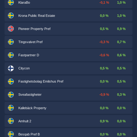
KlaraBo
-0,1 %
1,0 %
Krona Public Real Estate
0,0 %
1,0 %
Pioneer Property Pref
0,5 %
0,9 %
Tingsvalvet Pref
-0,3 %
0,7 %
Fastpartner D
-0,6 %
0,6 %
Citycon
0,5 %
0,5 %
Fastighetsbolag Emilshus Pref
0,0 %
0,5 %
Sveafastigheter
-0,9 %
0,3 %
Kallebäck Property
0,0 %
0,0 %
Amhult 2
0,9 %
0,0 %
Besqab Pref B
0,0 %
0,0 %