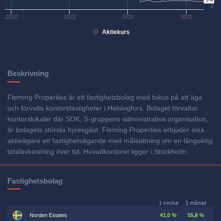
0
2020
2022
2024
2026
Aktiekurs
Beskrivning
Fleming Properties är ett fastighetsbolag med fokus på att äga
och förvalta kontorsfastigheter i Helsingfors. Bolaget förvaltar
kontorslokaler där SOK, S-gruppens administrativa organisation,
är bolagets största hyresgäst. Fleming Properties erbjuder sina
aktieägare ett fastighetsägande med målsättning om en långsiktig
totalavkastning över tid. Huvudkontoret ligger i Stockholm.
Fastighetsbolag
1 vecka
1 månad
Norden Estates
41,0 %
55,8 %