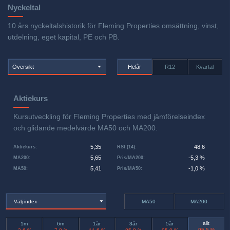
Nyckeltal
10 års nyckeltalshistorik för Fleming Properties omsättning, vinst,
utdelning, eget kapital, PE och PB.
Översikt
Helår
R12
Kvartal
Aktiekurs
Kursutveckling för Fleming Properties med jämförelseindex
och glidande medelvärde MA50 och MA200.
5,35
48,6
Aktiekurs
:
RSI (14)
:
5,65
-5,3 %
MA200
:
Pris/MA200
:
5,41
-1,0 %
MA50
:
Pris/MA50
:
Välj index
MA50
MA200
allt
1m
6m
1år
3år
5år
-95,5 %