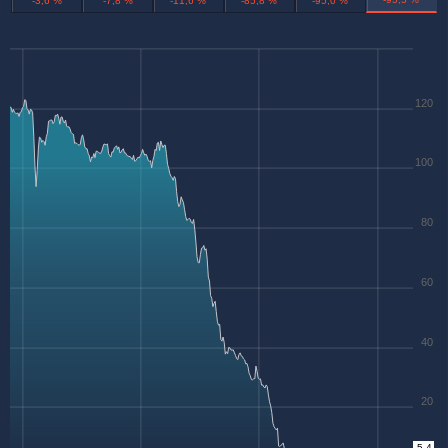
-3,6 %
-7,8 %
-11,6 %
-85,8 %
-95,0 %
120
100
80
60
40
20
5.4