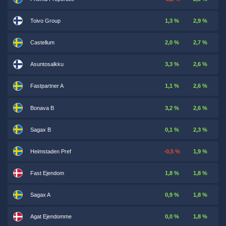
Toivo Group
1,3 %
2,9 %
Castellum
2,0 %
2,7 %
Asuntosalkku
3,3 %
2,6 %
Fastpartner A
1,1 %
2,6 %
Bonava B
3,2 %
2,6 %
Sagax B
0,1 %
2,3 %
Heimstaden Pref
-0,5 %
1,9 %
Fast Ejendom
1,8 %
1,8 %
Sagax A
0,9 %
1,8 %
Agat Ejendomme
0,0 %
1,8 %