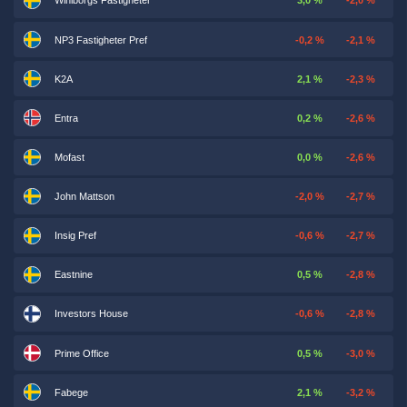
Wihlborgs Fastigheter
3,0 %
-2,0 %
NP3 Fastigheter Pref
-0,2 %
-2,1 %
K2A
2,1 %
-2,3 %
Entra
0,2 %
-2,6 %
Mofast
0,0 %
-2,6 %
John Mattson
-2,0 %
-2,7 %
Insig Pref
-0,6 %
-2,7 %
Eastnine
0,5 %
-2,8 %
Investors House
-0,6 %
-2,8 %
Prime Office
0,5 %
-3,0 %
Fabege
2,1 %
-3,2 %