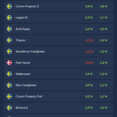
Corem Property D
0,9 %
1,8 %
Logistri B
0,3 %
1,7 %
ALM Equity
2,2 %
1,5 %
Trianon
-1,1 %
1,4 %
Stendörren Fastigheter
-1,1 %
1,3 %
Park Street
-1,9 %
1,3 %
Wallenstam
1,5 %
1,3 %
Diös Fastigheter
3,0 %
1,1 %
Corem Property Pref
0,2 %
1,1 %
Bonava A
2,5 %
1,0 %