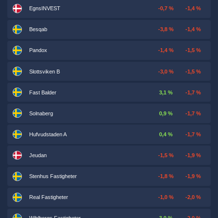
EgnsINVEST
-0,7 %
-1,4 %
Besqab
-3,8 %
-1,4 %
Pandox
-1,4 %
-1,5 %
Slottsviken B
-3,0 %
-1,5 %
Fast Balder
3,1 %
-1,7 %
Solnaberg
0,9 %
-1,7 %
Hufvudstaden A
0,4 %
-1,7 %
Jeudan
-1,5 %
-1,9 %
Stenhus Fastigheter
-1,8 %
-1,9 %
Real Fastigheter
-1,0 %
-2,0 %