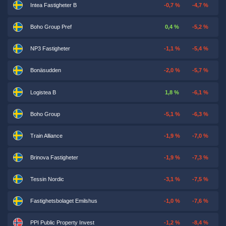
Intea Fastigheter B
-0,7 %
-4,7 %
Boho Group Pref
0,4 %
-5,2 %
NP3 Fastigheter
-1,1 %
-5,4 %
Bonäsudden
-2,0 %
-5,7 %
Logistea B
1,8 %
-6,1 %
Boho Group
-5,1 %
-6,3 %
Train Alliance
-1,9 %
-7,0 %
Brinova Fastigheter
-1,9 %
-7,3 %
Tessin Nordic
-3,1 %
-7,5 %
Fastighetsbolaget Emilshus
-1,0 %
-7,6 %
PPI Public Property Invest
-1,2 %
-8,4 %