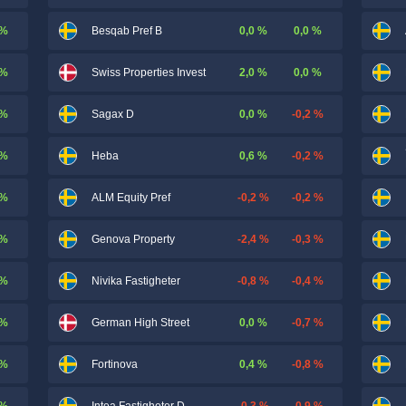
 %
0,0 %
0,0 %
Besqab Pref B
 %
2,0 %
0,0 %
Swiss Properties Invest
 %
0,0 %
-0,2 %
Sagax D
 %
0,6 %
-0,2 %
Heba
 %
-0,2 %
-0,2 %
ALM Equity Pref
 %
-2,4 %
-0,3 %
Genova Property
 %
-0,8 %
-0,4 %
Nivika Fastigheter
 %
0,0 %
-0,7 %
German High Street
 %
0,4 %
-0,8 %
Fortinova
 %
-0,3 %
-0,9 %