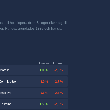
till hotelloperatörer. Bolaget riktar sig till
der. Pandox grundades 1995 och har sitt
1 vecka
1 månad
0,0 %
-2,6 %
Mofast
-2,0 %
-2,7 %
John Mattson
-0,6 %
-2,7 %
Insig Pref
0,5 %
-2,8 %
Eastnine