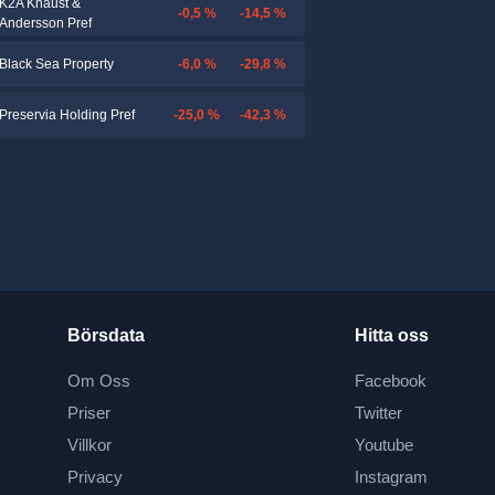
K2A Knaust &
-0,5 %
-14,5 %
Andersson Pref
-6,0 %
-29,8 %
Black Sea Property
-25,0 %
-42,3 %
Preservia Holding Pref
Börsdata
Hitta oss
Om Oss
Facebook
Priser
Twitter
Villkor
Youtube
Privacy
Instagram