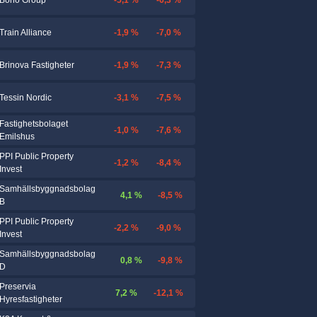
Boho Group
-1,9 %
-7,0 %
Train Alliance
-1,9 %
-7,3 %
Brinova Fastigheter
-3,1 %
-7,5 %
Tessin Nordic
Fastighetsbolaget
-1,0 %
-7,6 %
Emilshus
PPI Public Property
-1,2 %
-8,4 %
Invest
Samhällsbyggnadsbolag
4,1 %
-8,5 %
B
PPI Public Property
-2,2 %
-9,0 %
Invest
Samhällsbyggnadsbolag
0,8 %
-9,8 %
D
Preservia
7,2 %
-12,1 %
Hyresfastigheter