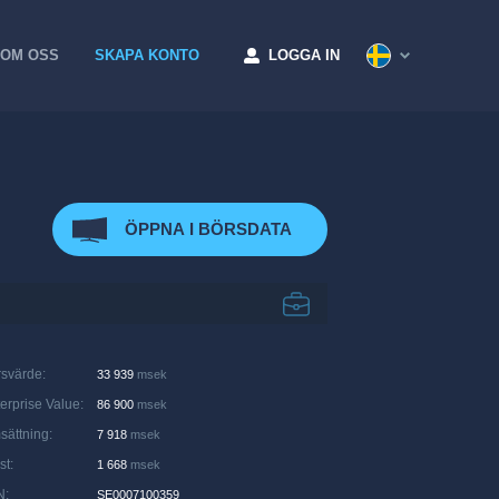
OM OSS
SKAPA KONTO
LOGGA IN
ÖPPNA I BÖRSDATA
rsvärde
:
33 939
msek
erprise Value
:
86 900
msek
sättning
:
7 918
msek
st
:
1 668
msek
N
:
SE0007100359