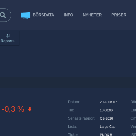
BÖRSDATA
INFO
NYHETER
PRISER
Reports
Datum
:
Bö
2026-08-07
-0,3 %
Tid
:
Ent
18:00:00
Senaste rapport
:
Om
Q2-2026
Lista
:
Vin
Large Cap
Ticker
:
ISI
PNDX B