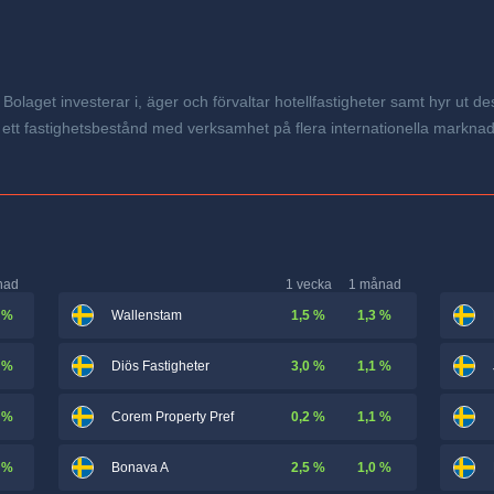
olaget investerar i, äger och förvaltar hotellfastigheter samt hyr ut dessa 
r ett fastighetsbestånd med verksamhet på flera internationella markna
nad
1 vecka
1 månad
 %
1,5 %
1,3 %
Wallenstam
 %
3,0 %
1,1 %
Diös Fastigheter
 %
0,2 %
1,1 %
Corem Property Pref
 %
2,5 %
1,0 %
Bonava A