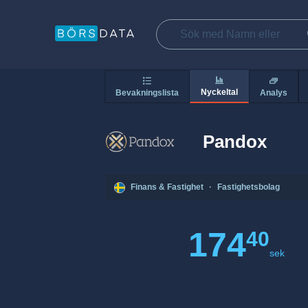
Nyckeltal
Bevakningslista
Analys
Pandox
Finans & Fastighet
·
Fastighetsbolag
174
40
sek