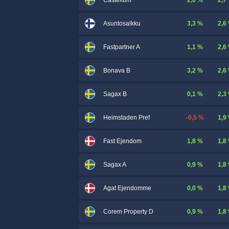
Castellum
3,3 %
2,6
Asuntosalkku
1,1 %
2,6
Fastpartner A
3,2 %
2,6
Bonava B
0,1 %
2,3
Sagax B
-0,5 %
1,9
Heimstaden Pref
1,8 %
1,8
Fast Ejendom
0,9 %
1,8
Sagax A
0,0 %
1,8
Agat Ejendomme
0,9 %
1,8
Corem Property D