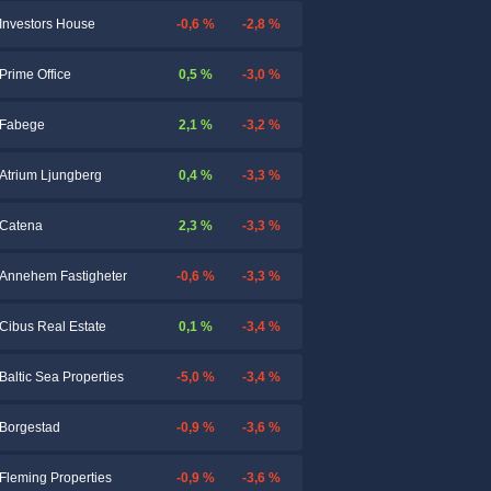
-0,6 %
-2,8 %
Investors House
0,5 %
-3,0 %
Prime Office
2,1 %
-3,2 %
Fabege
0,4 %
-3,3 %
Atrium Ljungberg
2,3 %
-3,3 %
Catena
-0,6 %
-3,3 %
Annehem Fastigheter
0,1 %
-3,4 %
Cibus Real Estate
-5,0 %
-3,4 %
Baltic Sea Properties
-0,9 %
-3,6 %
Borgestad
-0,9 %
-3,6 %
Fleming Properties