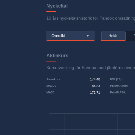
Nyckeltal
10 års nyckeltalshistorik för Pandox omsättning
Översikt
Helår
Aktiekurs
Kursutveckling för Pandox med jämförelsein
Aktiekurs
:
174,40
RSI (14)
:
MA200
:
184,83
Pris/MA200
:
MA50
:
171,71
Pris/MA50
: