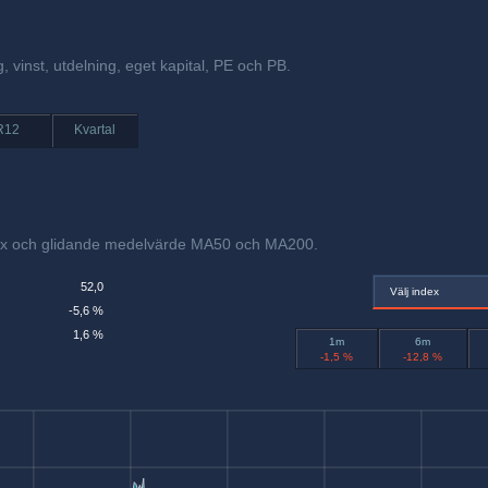
, vinst, utdelning, eget kapital, PE och PB.
R12
Kvartal
dex och glidande medelvärde MA50 och MA200.
52,0
Välj index
-5,6 %
1,6 %
1m
6m
-1,5 %
-12,8 %