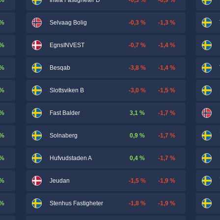
Intea Fastigheter D
 %
-0,3 %
-1,3 %
Selvaag Bolig
 %
-0,7 %
-1,4 %
EgnsINVEST
 %
-3,8 %
-1,4 %
Besqab
 %
-3,0 %
-1,5 %
Slottsviken B
 %
3,1 %
-1,7 %
Fast Balder
 %
0,9 %
-1,7 %
Solnaberg
 %
0,4 %
-1,7 %
Hufvudstaden A
 %
-1,5 %
-1,9 %
Jeudan
 %
-1,8 %
-1,9 %
Stenhus Fastigheter