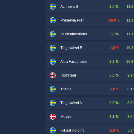
2,0 %
11,6
Acrinova B
-20,0 %
11,1
Preservia Pref
3,8 %
11,1
Studentbostäder
-1,0 %
10,3
Tingsvalvet B
2,8 %
10,3
Altra Fastigheter
0,0 %
9,9
RomReal
-3,0 %
8,1
Titania
0,0 %
8,0
Tingsvalvet A
7,1 %
8,0
Movinn
-1,9 %
5,8
K-Fast Holding