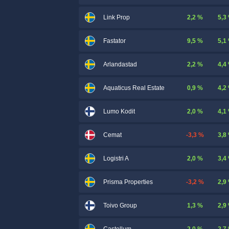
2,2 %
5,3
Link Prop
9,5 %
5,1
Fastator
2,2 %
4,4
Arlandastad
0,9 %
4,2
Aquaticus Real Estate
2,0 %
4,1
Lumo Kodit
-3,3 %
3,8
Cemat
2,0 %
3,4
Logistri A
-3,2 %
2,9
Prisma Properties
1,3 %
2,9
Toivo Group
2,0 %
2,7