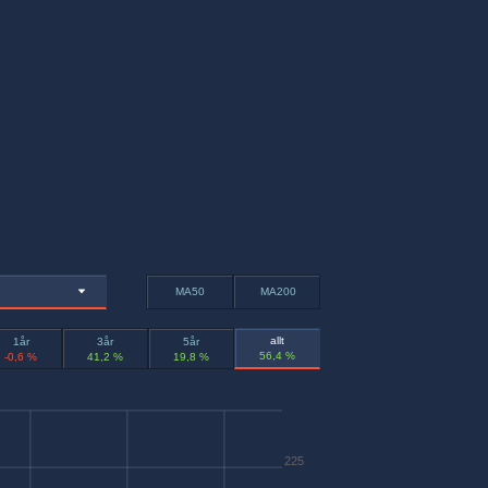
MA50
MA200
allt
1år
3år
5år
56,4 %
-0,6 %
41,2 %
19,8 %
225