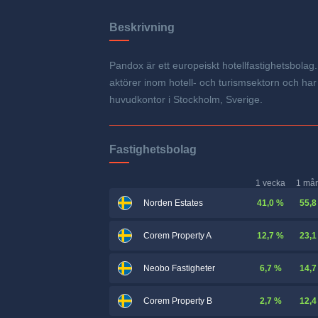
Beskrivning
Pandox är ett europeiskt hotellfastighetsbolag. B
aktörer inom hotell- och turismsektorn och ha
huvudkontor i Stockholm, Sverige.
Fastighetsbolag
1 vecka
1 må
41,0 %
55,8
Norden Estates
12,7 %
23,1
Corem Property A
6,7 %
14,7
Neobo Fastigheter
2,7 %
12,4
Corem Property B