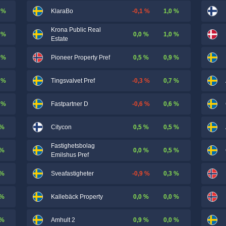
 %
-0,1 %
1,0 %
KlaraBo
Krona Public Real
 %
0,0 %
1,0 %
Estate
 %
0,5 %
0,9 %
Pioneer Property Pref
 %
-0,3 %
0,7 %
Tingsvalvet Pref
 %
-0,6 %
0,6 %
Fastpartner D
 %
0,5 %
0,5 %
Citycon
Fastighetsbolag
 %
0,0 %
0,5 %
Emilshus Pref
 %
-0,9 %
0,3 %
Sveafastigheter
 %
0,0 %
0,0 %
Kallebäck Property
 %
0,9 %
0,0 %
Amhult 2