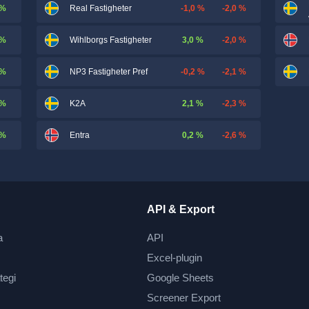
 %
-1,0 %
-2,0 %
Real Fastigheter
 %
3,0 %
-2,0 %
Wihlborgs Fastigheter
 %
-0,2 %
-2,1 %
NP3 Fastigheter Pref
 %
2,1 %
-2,3 %
K2A
 %
0,2 %
-2,6 %
Entra
API & Export
a
API
Excel-plugin
tegi
Google Sheets
Screener Export