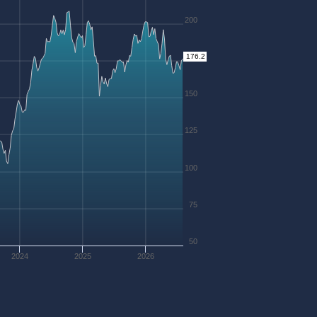
200
175
176.2
150
125
100
75
50
2024
2025
2026