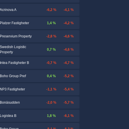
-6,2 %
-4,1 %
Acrinova A
1,4 %
-4,2 %
Platzer Fastigheter
-2,8 %
-4,6 %
Preservium Property
Swedish Logistic
0,7 %
-4,6 %
Property
-0,7 %
-4,7 %
Intea Fastigheter B
0,4 %
-5,2 %
Boho Group Pref
-1,1 %
-5,4 %
NP3 Fastigheter
-2,0 %
-5,7 %
Bonäsudden
1,8 %
-6,1 %
Logistea B
-5,1 %
-6,3 %