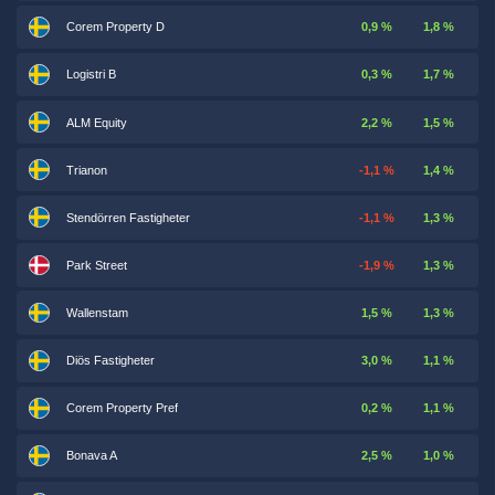
Corem Property D
0,9 %
1,8 %
Logistri B
0,3 %
1,7 %
ALM Equity
2,2 %
1,5 %
Trianon
-1,1 %
1,4 %
Stendörren Fastigheter
-1,1 %
1,3 %
Park Street
-1,9 %
1,3 %
Wallenstam
1,5 %
1,3 %
Diös Fastigheter
3,0 %
1,1 %
Corem Property Pref
0,2 %
1,1 %
Bonava A
2,5 %
1,0 %