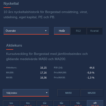
Nyckeltal
10 års nyckeltalshistorik för Borgestad omsättning, vinst,
utdelning, eget kapital, PE och PB.
Översikt
Helår
R12
Kvartal
Aktiekurs
Kursutveckling för Borgestad med jämförelseindex och
glidande medelvärde MA50 och MA200.
16,15
44,6
Aktiekurs
:
RSI (14)
:
17,16
-5,9 %
MA200
:
Pris/MA200
:
16,36
-1,3 %
MA50
:
Pris/MA50
:
Välj index
MA50
MA200
allt
1m
6m
1år
3år
5år
-99,3 %