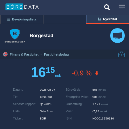
Nyckeltal
Bevakningslista
Borgestad
Finans & Fastighet
·
Fastighetsbolag
16
15
-0,9 %
nok
Datum
:
Börsvärde
:
2026-08-07
566
mnok
Tid
:
Enterprise Value
:
18:00:00
901
mnok
Senaste rapport
:
Omsättning
:
Q1-2026
1 121
mnok
Lista
:
Vinst
:
Oslo Bors
-7,74
mnok
Ticker
:
ISIN
:
BOR
NO0013256180