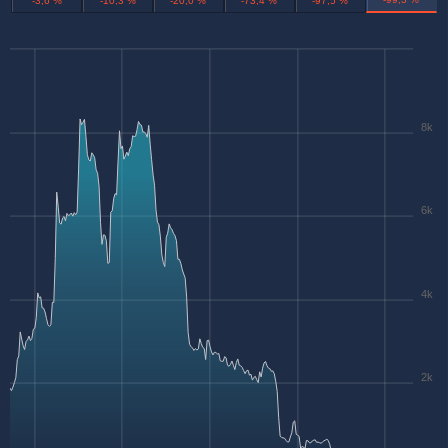
-3,6 %
-10,3 %
-20,0 %
-73,4 %
-97,5 %
8k
6k
4k
2k