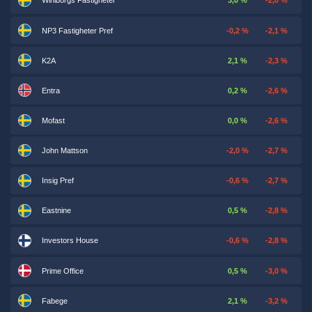
Wihlborgs Fastigheter
3,0 %
-2,0 %
NP3 Fastigheter Pref
-0,2 %
-2,1 %
K2A
2,1 %
-2,3 %
Entra
0,2 %
-2,6 %
Mofast
0,0 %
-2,6 %
John Mattson
-2,0 %
-2,7 %
Insig Pref
-0,6 %
-2,7 %
Eastnine
0,5 %
-2,8 %
Investors House
-0,6 %
-2,8 %
Prime Office
0,5 %
-3,0 %
Fabege
2,1 %
-3,2 %