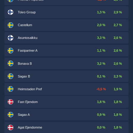
Toivo Group
1,3 %
2,9 %
Castellum
2,0 %
2,7 %
Asuntosalkku
3,3 %
2,6 %
Fastpartner A
1,1 %
2,6 %
Bonava B
3,2 %
2,6 %
Sagax B
0,1 %
2,3 %
Heimstaden Pref
-0,5 %
1,9 %
Fast Ejendom
1,8 %
1,8 %
Sagax A
0,9 %
1,8 %
Agat Ejendomme
0,0 %
1,8 %