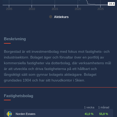
0
16.4
2005
2010
2015
2020
2025
Aktiekurs
Beskrivning
Borgestad är ett investmentbolag med fokus mot fastighets- och
industrisektorn. Bolaget äger och förvaltar över en portfölj av
kommersiella fastigheter via dotterbolag, där verksamhetens mål
är att utveckla och driva fastigheterna på ett hållbart och
långsiktigt sätt som gynnar bolagets aktieägare. Bolaget
grundades 1904 och har sitt huvudkontor i Skien.
Fastighetsbolag
1 vecka
1 månad
Norden Estates
41,0 %
55,8 %