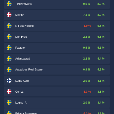
Tingsvalvet A
0,0 %
8,0 %
Movinn
7,1 %
8,0 %
K-Fast Holding
-1,9 %
5,8 %
Link Prop
2,2 %
5,3 %
Fastator
9,5 %
5,1 %
Arlandastad
2,2 %
4,4 %
Aquaticus Real Estate
0,9 %
4,2 %
Lumo Kodit
2,0 %
4,1 %
Cemat
-3,3 %
3,8 %
Logistri A
2,0 %
3,4 %
Prisma Properties
-3,2 %
2,9 %