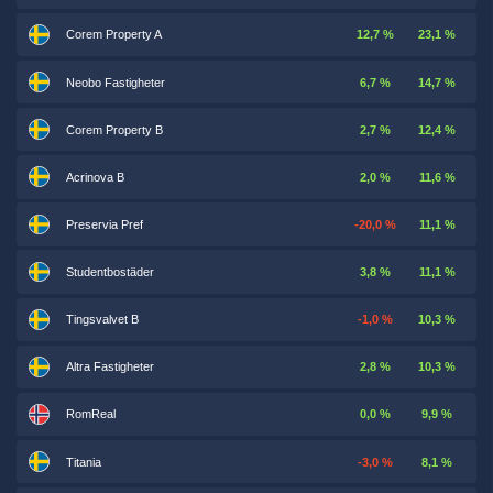
Corem Property A
12,7 %
23,1 %
Neobo Fastigheter
6,7 %
14,7 %
Corem Property B
2,7 %
12,4 %
Acrinova B
2,0 %
11,6 %
Preservia Pref
-20,0 %
11,1 %
Studentbostäder
3,8 %
11,1 %
Tingsvalvet B
-1,0 %
10,3 %
Altra Fastigheter
2,8 %
10,3 %
RomReal
0,0 %
9,9 %
Titania
-3,0 %
8,1 %