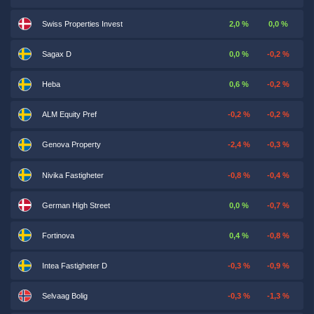
Swiss Properties Invest
2,0 %
0,0 %
Sagax D
0,0 %
-0,2 %
Heba
0,6 %
-0,2 %
ALM Equity Pref
-0,2 %
-0,2 %
Genova Property
-2,4 %
-0,3 %
Nivika Fastigheter
-0,8 %
-0,4 %
German High Street
0,0 %
-0,7 %
Fortinova
0,4 %
-0,8 %
Intea Fastigheter D
-0,3 %
-0,9 %
Selvaag Bolig
-0,3 %
-1,3 %