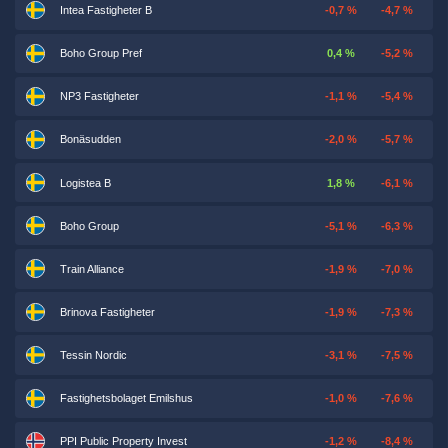
Intea Fastigheter B
-0,7 %
-4,7 %
Boho Group Pref
0,4 %
-5,2 %
NP3 Fastigheter
-1,1 %
-5,4 %
Bonäsudden
-2,0 %
-5,7 %
Logistea B
1,8 %
-6,1 %
Boho Group
-5,1 %
-6,3 %
Train Alliance
-1,9 %
-7,0 %
Brinova Fastigheter
-1,9 %
-7,3 %
Tessin Nordic
-3,1 %
-7,5 %
Fastighetsbolaget Emilshus
-1,0 %
-7,6 %
PPI Public Property Invest
-1,2 %
-8,4 %