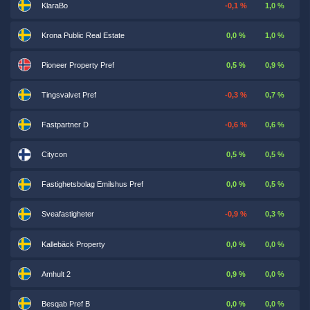
KlaraBo
-0,1 %
1,0 %
Krona Public Real Estate
0,0 %
1,0 %
Pioneer Property Pref
0,5 %
0,9 %
Tingsvalvet Pref
-0,3 %
0,7 %
Fastpartner D
-0,6 %
0,6 %
Citycon
0,5 %
0,5 %
Fastighetsbolag Emilshus Pref
0,0 %
0,5 %
Sveafastigheter
-0,9 %
0,3 %
Kallebäck Property
0,0 %
0,0 %
Amhult 2
0,9 %
0,0 %
Besqab Pref B
0,0 %
0,0 %