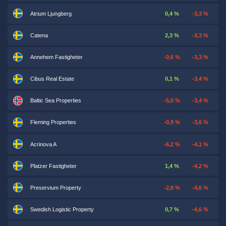
Atrium Ljungberg
0,4 %
-3,3 %
Catena
2,3 %
-3,3 %
Annehem Fastigheter
-0,6 %
-3,3 %
Cibus Real Estate
0,1 %
-3,4 %
Baltic Sea Properties
-5,0 %
-3,4 %
Fleming Properties
-0,9 %
-3,6 %
Acrinova A
-6,2 %
-4,1 %
Platzer Fastigheter
1,4 %
-4,2 %
Preservium Property
-2,8 %
-4,6 %
Swedish Logistic Property
0,7 %
-4,6 %