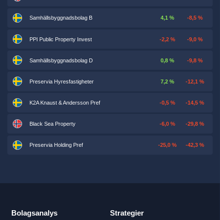
Samhällsbyggnadsbolag B
4,1 %
-8,5 %
PPI Public Property Invest
-2,2 %
-9,0 %
Samhällsbyggnadsbolag D
0,8 %
-9,8 %
Preservia Hyresfastigheter
7,2 %
-12,1 %
K2A Knaust & Andersson Pref
-0,5 %
-14,5 %
Black Sea Property
-6,0 %
-29,8 %
Preservia Holding Pref
-25,0 %
-42,3 %
Bolagsanalys
Strategier