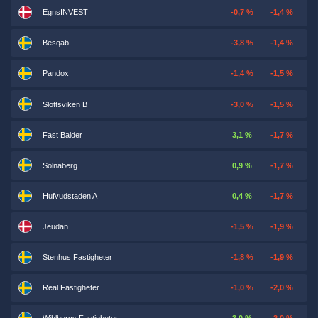
EgnsINVEST
-0,7 %
-1,4 %
Besqab
-3,8 %
-1,4 %
Pandox
-1,4 %
-1,5 %
Slottsviken B
-3,0 %
-1,5 %
Fast Balder
3,1 %
-1,7 %
Solnaberg
0,9 %
-1,7 %
Hufvudstaden A
0,4 %
-1,7 %
Jeudan
-1,5 %
-1,9 %
Stenhus Fastigheter
-1,8 %
-1,9 %
Real Fastigheter
-1,0 %
-2,0 %