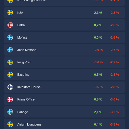
NP3 Fastigheter Pref
-0,2 %
-2,1 %
K2A
2,1 %
-2,3 %
Entra
0,2 %
-2,6 %
Mofast
0,0 %
-2,6 %
John Mattson
-2,0 %
-2,7 %
Insig Pref
-0,6 %
-2,7 %
Eastnine
0,5 %
-2,8 %
Investors House
-0,6 %
-2,8 %
Prime Office
0,5 %
-3,0 %
Fabege
2,1 %
-3,2 %
Atrium Ljungberg
0,4 %
-3,3 %