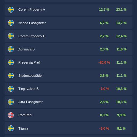
Corem Property A
12,7 %
23,1 %
Neobo Fastigheter
6,7 %
14,7 %
Corem Property B
2,7 %
12,4 %
Acrinova B
2,0 %
11,6 %
Preservia Pref
-20,0 %
11,1 %
Studentbostäder
3,8 %
11,1 %
Tingsvalvet B
-1,0 %
10,3 %
Altra Fastigheter
2,8 %
10,3 %
RomReal
0,0 %
9,9 %
Titania
-3,0 %
8,1 %