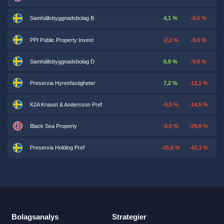
Samhällsbyggnadsbolag B
4,1 %
-8,5 %
PPI Public Property Invest
-2,2 %
-9,0 %
Samhällsbyggnadsbolag D
0,8 %
-9,8 %
Preservia Hyresfastigheter
7,2 %
-12,1 %
K2A Knaust & Andersson Pref
-0,5 %
-14,5 %
Black Sea Property
-6,0 %
-29,8 %
Preservia Holding Pref
-25,0 %
-42,3 %
Bolagsanalys
Strategier