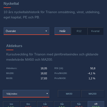
Nyckeltal
10 års nyckeltalshistorik för Trianon omsättning, vinst, utdelning,
eget kapital, PE och PB.
Översikt
Helår
R12
Kvartal
Aktiekurs
Kursutveckling för Trianon med jämförelseindex och glidande
medelvärde MA50 och MA200.
18,05
50,8
Aktiekurs
:
RSI (14)
:
18,82
-4,1 %
MA200
:
Pris/MA200
:
17,83
1,2 %
MA50
:
Pris/MA50
:
Välj index
MA50
MA200
allt
1m
6m
1år
3år
5år
43,0 %