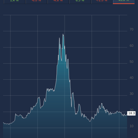
1,4 %
-6,0 %
-4,8 %
6,5 %
-72,0 %
70
60
50
40
30
20
18.3
10