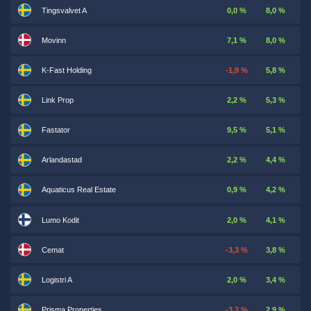
Tingsvalvet A
0,0 %
8,0 %
Movinn
7,1 %
8,0 %
K-Fast Holding
-1,9 %
5,8 %
Link Prop
2,2 %
5,3 %
Fastator
9,5 %
5,1 %
Arlandastad
2,2 %
4,4 %
Aquaticus Real Estate
0,9 %
4,2 %
Lumo Kodit
2,0 %
4,1 %
Cemat
-3,3 %
3,8 %
Logistri A
2,0 %
3,4 %
Prisma Properties
-3,2 %
2,9 %