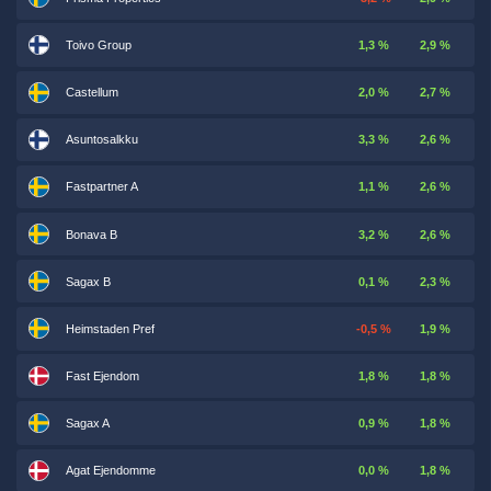
Toivo Group
1,3 %
2,9 %
Castellum
2,0 %
2,7 %
Asuntosalkku
3,3 %
2,6 %
Fastpartner A
1,1 %
2,6 %
Bonava B
3,2 %
2,6 %
Sagax B
0,1 %
2,3 %
Heimstaden Pref
-0,5 %
1,9 %
Fast Ejendom
1,8 %
1,8 %
Sagax A
0,9 %
1,8 %
Agat Ejendomme
0,0 %
1,8 %