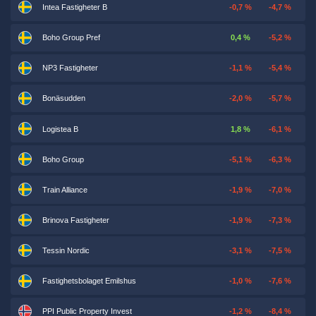
Intea Fastigheter B
-0,7 %
-4,7 %
Boho Group Pref
0,4 %
-5,2 %
NP3 Fastigheter
-1,1 %
-5,4 %
Bonäsudden
-2,0 %
-5,7 %
Logistea B
1,8 %
-6,1 %
Boho Group
-5,1 %
-6,3 %
Train Alliance
-1,9 %
-7,0 %
Brinova Fastigheter
-1,9 %
-7,3 %
Tessin Nordic
-3,1 %
-7,5 %
Fastighetsbolaget Emilshus
-1,0 %
-7,6 %
PPI Public Property Invest
-1,2 %
-8,4 %