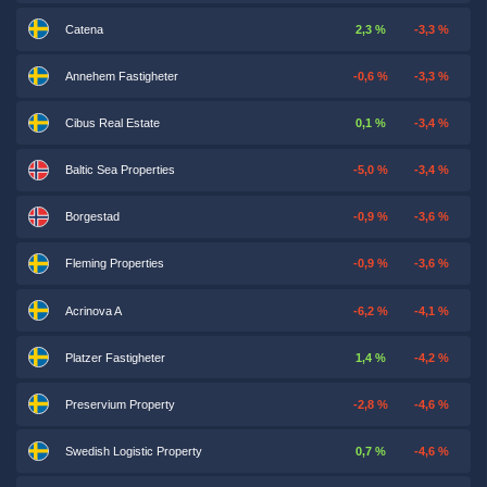
Catena
2,3 %
-3,3 %
Annehem Fastigheter
-0,6 %
-3,3 %
Cibus Real Estate
0,1 %
-3,4 %
Baltic Sea Properties
-5,0 %
-3,4 %
Borgestad
-0,9 %
-3,6 %
Fleming Properties
-0,9 %
-3,6 %
Acrinova A
-6,2 %
-4,1 %
Platzer Fastigheter
1,4 %
-4,2 %
Preservium Property
-2,8 %
-4,6 %
Swedish Logistic Property
0,7 %
-4,6 %