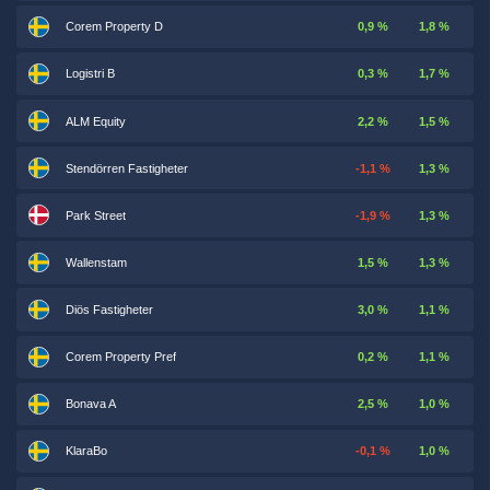
Corem Property D
0,9 %
1,8 %
Logistri B
0,3 %
1,7 %
ALM Equity
2,2 %
1,5 %
Stendörren Fastigheter
-1,1 %
1,3 %
Park Street
-1,9 %
1,3 %
Wallenstam
1,5 %
1,3 %
Diös Fastigheter
3,0 %
1,1 %
Corem Property Pref
0,2 %
1,1 %
Bonava A
2,5 %
1,0 %
KlaraBo
-0,1 %
1,0 %