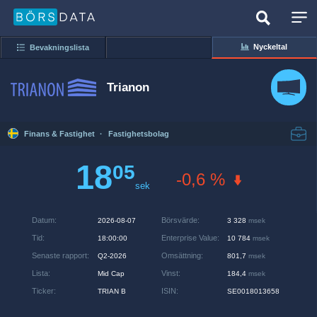
Nyckeltal
Bevakningslista
Trianon
Finans & Fastighet
·
Fastighetsbolag
18
05
-0,6 %
sek
Datum
:
Börsvärde
:
2026-08-07
3 328
msek
Tid
:
Enterprise Value
:
18:00:00
10 784
msek
Senaste rapport
:
Omsättning
:
Q2-2026
801,7
msek
Lista
:
Vinst
:
Mid Cap
184,4
msek
Ticker
:
ISIN
:
TRIAN B
SE0018013658