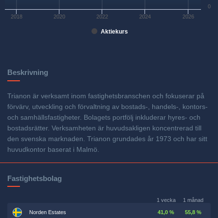
0
2018
2020
2022
2024
2026
Aktiekurs
Beskrivning
Trianon är verksamt inom fastighetsbranschen och fokuserar på
förvärv, utveckling och förvaltning av bostads-, handels-, kontors-
och samhällsfastigheter. Bolagets portfölj inkluderar hyres- och
bostadsrätter. Verksamheten är huvudsakligen koncentrerad till
den svenska marknaden. Trianon grundades år 1973 och har sitt
huvudkontor baserat i Malmö.
Fastighetsbolag
1 vecka
1 månad
Norden Estates
41,0 %
55,8 %