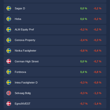
Sagax D
0,0 %
-0,2 %
Heba
0,6 %
-0,2 %
ALM Equity Pref
-0,2 %
-0,2 %
Genova Property
-2,4 %
-0,3 %
Nivika Fastigheter
-0,8 %
-0,4 %
German High Street
0,0 %
-0,7 %
Fortinova
0,4 %
-0,8 %
Intea Fastigheter D
-0,3 %
-0,9 %
Selvaag Bolig
-0,3 %
-1,3 %
EgnsINVEST
-0,7 %
-1,4 %