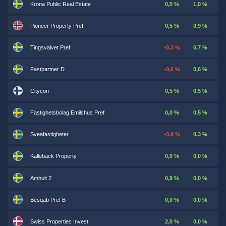
Krona Public Real Estate
0,0 %
1,0 %
Pioneer Property Pref
0,5 %
0,9 %
Tingsvalvet Pref
-0,3 %
0,7 %
Fastpartner D
-0,6 %
0,6 %
Citycon
0,5 %
0,5 %
Fastighetsbolag Emilshus Pref
0,0 %
0,5 %
Sveafastigheter
-0,9 %
0,3 %
Kallebäck Property
0,0 %
0,0 %
Amhult 2
0,9 %
0,0 %
Besqab Pref B
0,0 %
0,0 %
Swiss Properties Invest
2,0 %
0,0 %