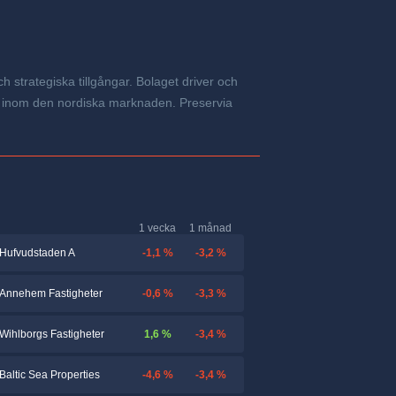
h strategiska tillgångar. Bolaget driver och
ns inom den nordiska marknaden. Preservia
1 vecka
1 månad
-1,1 %
-3,2 %
Hufvudstaden A
-0,6 %
-3,3 %
Annehem Fastigheter
1,6 %
-3,4 %
Wihlborgs Fastigheter
-4,6 %
-3,4 %
Baltic Sea Properties