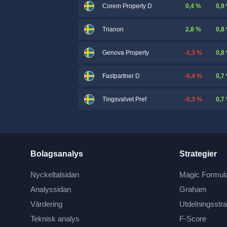
0,4 %
0,9
Corem Property D
2,8 %
0,8
Trianon
-1,3 %
0,8
Genova Property
-0,4 %
0,7
Fastpartner D
-0,3 %
0,7
Tingsvalvet Pref
Bolagsanalys
Strategier
Nyckeltalsidan
Magic Formul
Analyssidan
Graham
Värdering
Utdelningsstra
Teknisk analys
F-Score