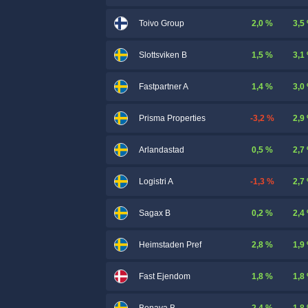
2,0 %
3,5
Toivo Group
1,5 %
3,1
Slottsviken B
1,4 %
3,0
Fastpartner A
-3,2 %
2,9
Prisma Properties
0,5 %
2,7
Arlandastad
-1,3 %
2,7
Logistri A
0,2 %
2,4
Sagax B
2,8 %
1,9
Heimstaden Pref
1,8 %
1,8
Fast Ejendom
2,4 %
1,8