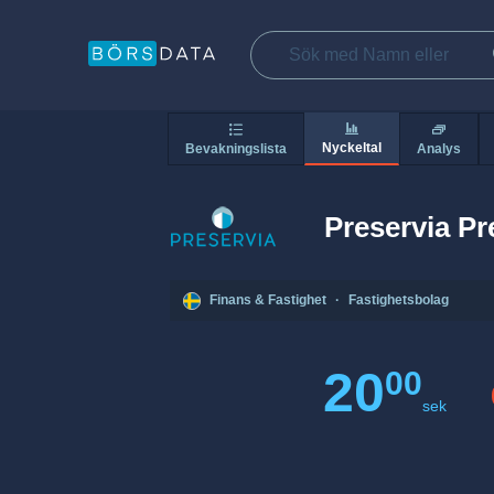
Nyckeltal
Bevakningslista
Analys
Preservia Pr
Finans & Fastighet
·
Fastighetsbolag
20
00
sek