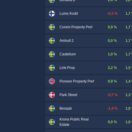
Bonava B
-0,3 %
1,7
Lumo Kodit
0,9 %
1,7
Corem Property Pref
0,0 %
1,7
Amhult 2
1,0 %
1,7
Castellum
2,2 %
1,5
Link Prop
0,9 %
1,4
Pioneer Property Pref
-0,7 %
1,3
Park Street
-1,4 %
1,0
Besqab
Krona Public Real
0,0 %
1,0
Estate