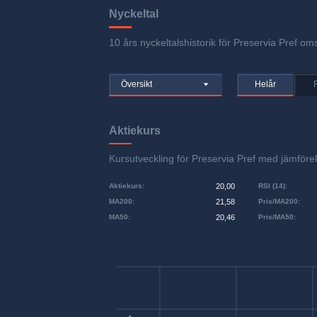
Nyckeltal
10 års nyckeltalshistorik för Preservia Pref oms
Översikt
Helår
Aktiekurs
Kursutveckling för Preservia Pref med jämfö
Aktiekurs
:
20,00
RSI (14)
:
MA200
:
21,58
Pris/MA200
:
MA50
:
20,46
Pris/MA50
: