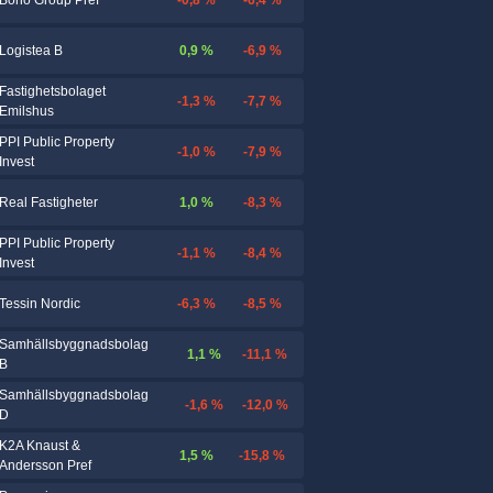
Boho Group Pref
0,9 %
-6,9 %
Logistea B
Fastighetsbolaget
-1,3 %
-7,7 %
Emilshus
PPI Public Property
-1,0 %
-7,9 %
Invest
1,0 %
-8,3 %
Real Fastigheter
PPI Public Property
-1,1 %
-8,4 %
Invest
-6,3 %
-8,5 %
Tessin Nordic
Samhällsbyggnadsbolag
1,1 %
-11,1 %
B
Samhällsbyggnadsbolag
-1,6 %
-12,0 %
D
K2A Knaust &
1,5 %
-15,8 %
Andersson Pref