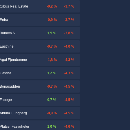
-0,2 %
-3,7 %
Cibus Real Estate
-0,9 %
-3,7 %
Entra
1,5 %
-3,8 %
Bonava A
-0,7 %
-4,0 %
Eastnine
-1,8 %
-4,3 %
Agat Ejendomme
1,2 %
-4,3 %
Catena
-0,7 %
-4,5 %
Bonäsudden
0,7 %
-4,5 %
Fabege
-0,9 %
-4,5 %
Atrium Ljungberg
1,0 %
-4,6 %
Platzer Fastigheter