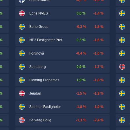
Asuntosalkku
 %
0,0 %
-1,4 %
EgnsINVEST
 %
-0,3 %
-1,5 %
Boho Group
 %
0,3 %
-1,6 %
NP3 Fastigheter Pref
 %
-0,4 %
-1,6 %
Fortinova
 %
0,9 %
-1,7 %
Solnaberg
 %
1,9 %
-1,8 %
Fleming Properties
 %
-1,5 %
-1,9 %
Jeudan
 %
-1,8 %
-1,9 %
Stenhus Fastigheter
 %
-1,3 %
-2,4 %
Selvaag Bolig