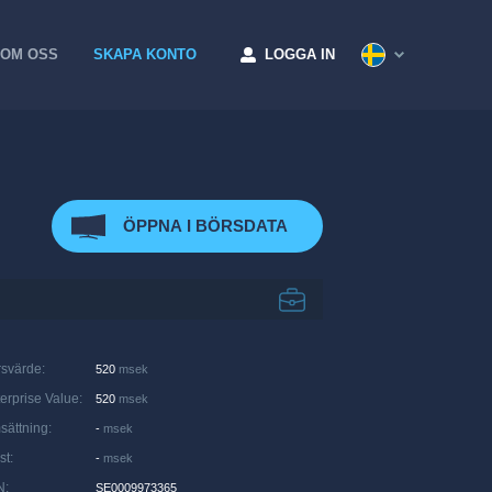
OM OSS
SKAPA KONTO
LOGGA IN
ÖPPNA I BÖRSDATA
rsvärde
:
520
msek
erprise Value
:
520
msek
sättning
:
-
msek
st
:
-
msek
N
:
SE0009973365