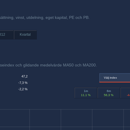
ättning, vinst, utdelning, eget kapital, PE och PB.
R12
Kvartal
relseindex och glidande medelvärde MA50 och MA200.
47,2
Välj index
-7,3 %
-2,2 %
1m
6m
11,1 %
56,3 %
-4