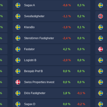
 %
-0,6 %
0,3 %
Sagax A
 %
-1,1 %
0,2 %
Sveafastigheter
 %
-1,0 %
0,1 %
KlaraBo
 %
-2,4 %
0,0 %
Stendörren Fastigheter
 %
4,2 %
0,0 %
Fastator
 %
-2,0 %
0,0 %
Logistri B
 %
0,0 %
0,0 %
Besqab Pref B
 %
0,0 %
0,0 %
Swiss Properties Invest
 %
1,8 %
-0,1 %
Diös Fastigheter
 %
0,0 %
-0,2 %
Sagax D