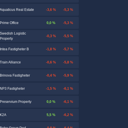
-3,6 %
-5,3 %
Aquaticus Real Estate
0,0 %
-5,3 %
Prime Office
Swedish Logistic
-0,3 %
-5,5 %
Property
-1,8 %
-5,7 %
Intea Fastigheter B
-0,6 %
-5,8 %
Train Alliance
-0,4 %
-5,9 %
Brinova Fastigheter
-1,5 %
-6,1 %
NP3 Fastigheter
0,0 %
-6,1 %
Preservium Property
5,5 %
-6,2 %
K2A
-0,8 %
-6,4 %