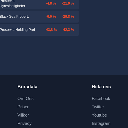
Preservia
-4,8 %
-21,9 %
Hyresfastigheter
-6,0 %
-29,8 %
Black Sea Property
-43,8 %
-42,3 %
Preservia Holding Pref
Börsdata
Hitta oss
Om Oss
Facebook
Priser
Twitter
Villkor
Youtube
Privacy
Instagram