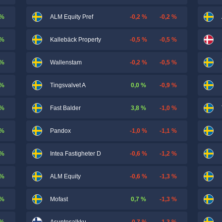
 %
-0,2 %
-0,2 %
ALM Equity Pref
 %
-0,5 %
-0,5 %
Kallebäck Property
 %
-0,2 %
-0,5 %
Wallenstam
 %
0,0 %
-0,9 %
Tingsvalvet A
 %
3,8 %
-1,0 %
Fast Balder
 %
-1,0 %
-1,1 %
Pandox
 %
-0,6 %
-1,2 %
Intea Fastigheter D
 %
-0,6 %
-1,3 %
ALM Equity
 %
0,7 %
-1,3 %
Mofast
 %
-0,7 %
-1,3 %