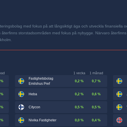
teringsbolag med fokus på att långsiktigt äga och utveckla finansiella oc
okus återfinns storstadsområden med fokus på nybygge. Närvaro återfin
ckholm.
nad
1 vecka
1 månad
Fastighetsbolag
 %
0,2 %
0,7 %
Emilshus Pref
 %
0,2 %
0,6 %
Heba
 %
0,5 %
0,5 %
Citycon
 %
0,0 %
0,4 %
Nivika Fastigheter