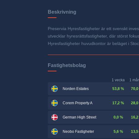
Beskrivning
Preservia Hyresfastigheter är ett svenskt inves
utvecklar hyresrättsfastigheter, där störst f
Hyresfastigheter huvudkontor är beläget i Sto
Fastighetsbolag
1 vecka
1 må
53,8 %
70,0
Norden Estates
17,2 %
28,0
Corem Property A
0,0 %
16,2
German High Street
5,6 %
13,5
Neobo Fastigheter