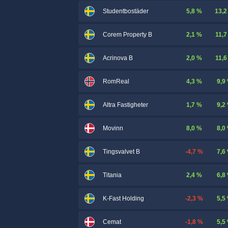
5,8 %
13,2
Studentbostäder
2,1 %
11,7
Corem Property B
2,0 %
11,6
Acrinova B
4,3 %
9,9
RomReal
1,7 %
9,2
Altra Fastigheter
8,0 %
8,0
Movinn
-4,7 %
7,6
Tingsvalvet B
2,4 %
6,8
Titania
-2,3 %
5,5
K-Fast Holding
-1,8 %
5,5
Cemat