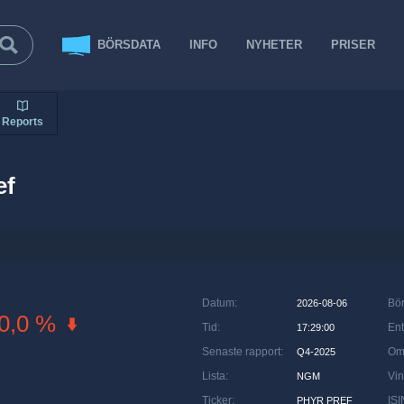
BÖRSDATA
INFO
NYHETER
PRISER
Reports
ef
Datum
:
Bö
2026-08-06
0,0 %
Tid
:
Ent
17:29:00
Senaste rapport
:
Om
Q4-2025
Lista
:
Vin
NGM
Ticker
:
ISI
PHYR PREF