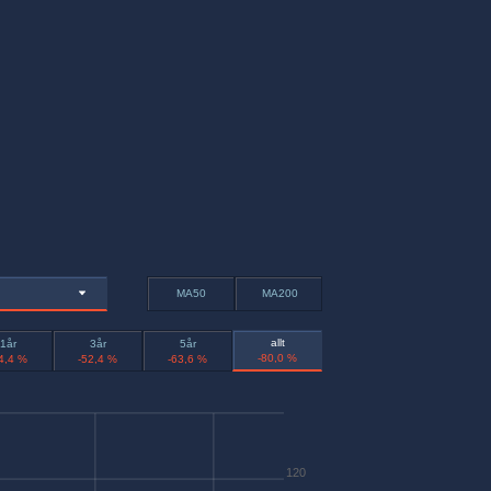
MA50
MA200
allt
1år
3år
5år
-80,0 %
4,4 %
-52,4 %
-63,6 %
120