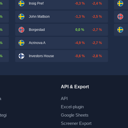
 %
-0,3 %
-2,4 %
Insig Pref
 %
-1,3 %
-2,5 %
John Mattson
 %
0,0 %
-2,7 %
Borgestad
 %
-4,9 %
-2,7 %
Acrinova A
 %
-0,6 %
-2,8 %
Investors House
API & Export
a
API
Excel-plugin
tegi
Google Sheets
Screener Export