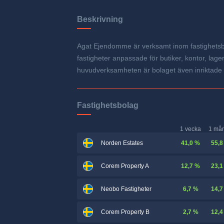
Beskrivning
Agat Ejendomme är verksamt inom fastighetsbra
fastigheter anpassade för butiker, kontor, l
huvudverksamheten är bolaget även inriktade 
Fastighetsbolag
1 vecka
1 må
41,0 %
55,8
Norden Estates
12,7 %
23,1
Corem Property A
6,7 %
14,7
Neobo Fastigheter
2,7 %
12,4
Corem Property B