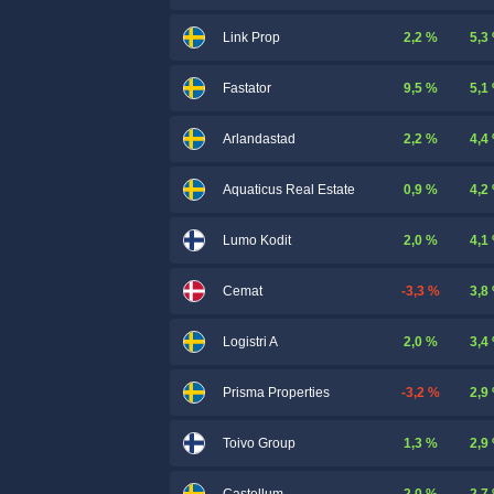
2,2 %
5,3
Link Prop
9,5 %
5,1
Fastator
2,2 %
4,4
Arlandastad
0,9 %
4,2
Aquaticus Real Estate
2,0 %
4,1
Lumo Kodit
-3,3 %
3,8
Cemat
2,0 %
3,4
Logistri A
-3,2 %
2,9
Prisma Properties
1,3 %
2,9
Toivo Group
2,0 %
2,7