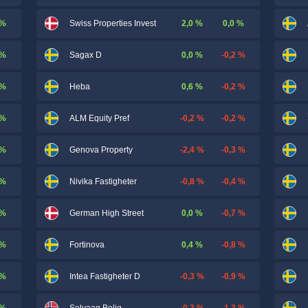
 %
2,0 %
0,0 %
Swiss Properties Invest
 %
0,0 %
-0,2 %
Sagax D
 %
0,6 %
-0,2 %
Heba
 %
-0,2 %
-0,2 %
ALM Equity Pref
 %
-2,4 %
-0,3 %
Genova Property
 %
-0,8 %
-0,4 %
Nivika Fastigheter
 %
0,0 %
-0,7 %
German High Street
 %
0,4 %
-0,8 %
Fortinova
 %
-0,3 %
-0,9 %
Intea Fastigheter D
 %
-0,3 %
-1,3 %