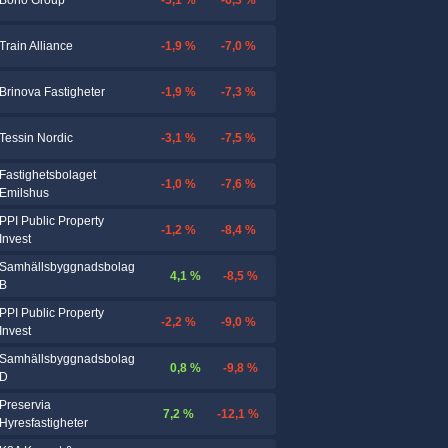
Boho Group
-1,9 %
-7,0 %
Train Alliance
-1,9 %
-7,3 %
Brinova Fastigheter
-3,1 %
-7,5 %
Tessin Nordic
Fastighetsbolaget
-1,0 %
-7,6 %
Emilshus
PPI Public Property
-1,2 %
-8,4 %
Invest
Samhällsbyggnadsbolag
4,1 %
-8,5 %
B
PPI Public Property
-2,2 %
-9,0 %
Invest
Samhällsbyggnadsbolag
0,8 %
-9,8 %
D
Preservia
7,2 %
-12,1 %
Hyresfastigheter