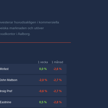
nvesterar huvudsakligen i kommersiella
opeiska marknaden och utöver
vudkontor i Aalborg.
1 vecka
1 månad
0,0 %
-2,6 %
Mofast
-2,0 %
-2,7 %
John Mattson
-0,6 %
-2,7 %
Insig Pref
0,5 %
-2,8 %
Eastnine