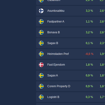
Castellum
3,3 %
2,6
Asuntosalkku
1,1 %
2,6
Fastpartner A
3,2 %
2,6
Bonava B
0,1 %
2,3
Sagax B
-0,5 %
1,9
Heimstaden Pref
1,8 %
1,8
Fast Ejendom
0,9 %
1,8
Sagax A
0,9 %
1,8
Corem Property D
0,3 %
1,7
Logistri B