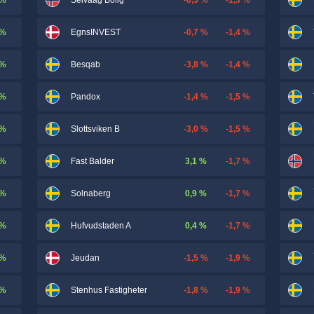
Selvaag Bolig
 %
-0,7 %
-1,4 %
EgnsINVEST
 %
-3,8 %
-1,4 %
Besqab
 %
-1,4 %
-1,5 %
Pandox
 %
-3,0 %
-1,5 %
Slottsviken B
 %
3,1 %
-1,7 %
Fast Balder
 %
0,9 %
-1,7 %
Solnaberg
 %
0,4 %
-1,7 %
Hufvudstaden A
 %
-1,5 %
-1,9 %
Jeudan
 %
-1,8 %
-1,9 %
Stenhus Fastigheter