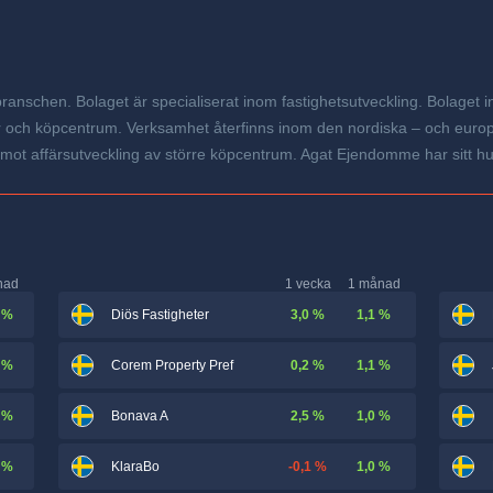
nschen. Bolaget är specialiserat inom fastighetsutveckling. Bolaget i
ager och köpcentrum. Verksamhet återfinns inom den nordiska – och eur
mot affärsutveckling av större köpcentrum. Agat Ejendomme har sitt hu
nad
1 vecka
1 månad
 %
3,0 %
1,1 %
Diös Fastigheter
 %
0,2 %
1,1 %
Corem Property Pref
 %
2,5 %
1,0 %
Bonava A
 %
-0,1 %
1,0 %
KlaraBo