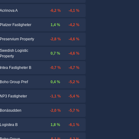
-6,2 %
-4,1 %
Acrinova A
1,4 %
-4,2 %
Platzer Fastigheter
-2,8 %
-4,6 %
Preservium Property
Swedish Logistic
0,7 %
-4,6 %
Property
-0,7 %
-4,7 %
Intea Fastigheter B
0,4 %
-5,2 %
Boho Group Pref
-1,1 %
-5,4 %
NP3 Fastigheter
-2,0 %
-5,7 %
Bonäsudden
1,8 %
-6,1 %
Logistea B
-5,1 %
-6,3 %