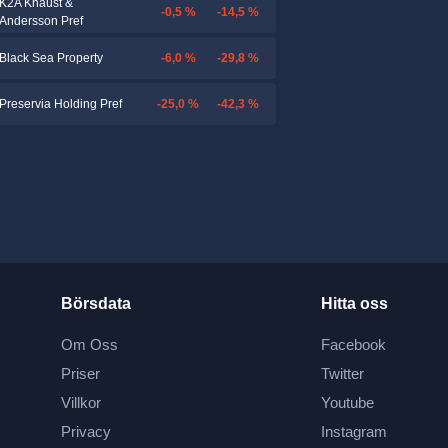
K2A Knaust &
-0,5 %
-14,5 %
Andersson Pref
-6,0 %
-29,8 %
Black Sea Property
-25,0 %
-42,3 %
Preservia Holding Pref
Börsdata
Hitta oss
Om Oss
Facebook
Priser
Twitter
Villkor
Youtube
Privacy
Instagram