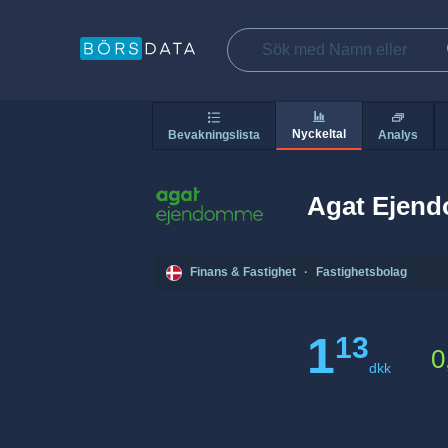
Nyckeltal
Bevakningslista
Analys
Agat Ejen
Finans & Fastighet
·
Fastighetsbolag
1
13
0
dkk