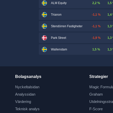
2,2 %
1,5
ALM Equity
-1,1 %
1,4
Trianon
-1,1 %
1,3
Stendörren Fastigheter
-1,9 %
1,3
Park Street
1,5 %
1,3
Wallenstam
Bolagsanalys
Strategier
Nyckeltalsidan
Magic Formul
Analyssidan
Graham
Värdering
Utdelningsstra
Teknisk analys
F-Score