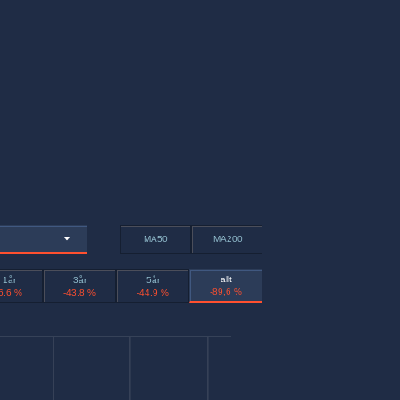
MA50
MA200
allt
1år
3år
5år
-89,6 %
6,6 %
-43,8 %
-44,9 %