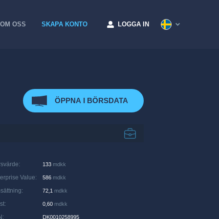
OM OSS
SKAPA KONTO
LOGGA IN
ÖPPNA I BÖRSDATA
rsvärde
:
133
mdkk
erprise Value
:
586
mdkk
sättning
:
72,1
mdkk
st
:
0,60
mdkk
N
:
DK0010258995