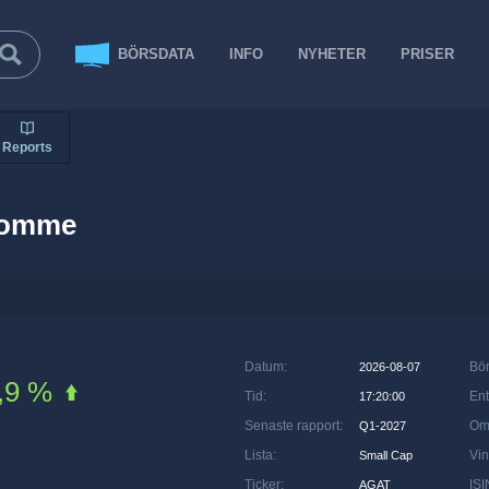
BÖRSDATA
INFO
NYHETER
PRISER
Reports
domme
Datum
:
Bö
2026-08-07
,9 %
Tid
:
Ent
17:20:00
Senaste rapport
:
Om
Q1-2027
Lista
:
Vin
Small Cap
Ticker
:
ISI
AGAT