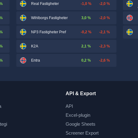
 %
-1,0 %
-2,0 %
Real Fastigheter
 %
3,0 %
-2,0 %
Wihlborgs Fastigheter
 %
-0,2 %
-2,1 %
NP3 Fastigheter Pref
 %
2,1 %
-2,3 %
K2A
 %
0,2 %
-2,6 %
Entra
API & Export
a
API
Excel-plugin
tegi
Google Sheets
Screener Export