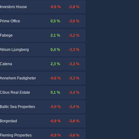
-0,6 %
-2,8 %
Investors House
0,5 %
-3,0 %
Prime Office
2,1 %
-3,2 %
Fabege
0,4 %
-3,3 %
Atrium Ljungberg
2,3 %
-3,3 %
Catena
-0,6 %
-3,3 %
Annehem Fastigheter
0,1 %
-3,4 %
Cibus Real Estate
-5,0 %
-3,4 %
Baltic Sea Properties
-0,9 %
-3,6 %
Borgestad
-0,9 %
-3,6 %
Fleming Properties