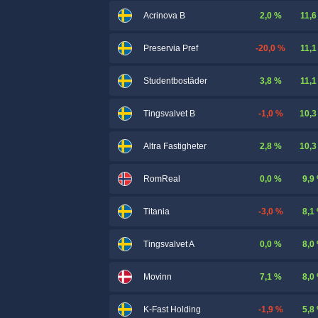
2,0 %
11,6
Acrinova B
-20,0 %
11,1
Preservia Pref
3,8 %
11,1
Studentbostäder
-1,0 %
10,3
Tingsvalvet B
2,8 %
10,3
Altra Fastigheter
0,0 %
9,9
RomReal
-3,0 %
8,1
Titania
0,0 %
8,0
Tingsvalvet A
7,1 %
8,0
Movinn
-1,9 %
5,8
K-Fast Holding