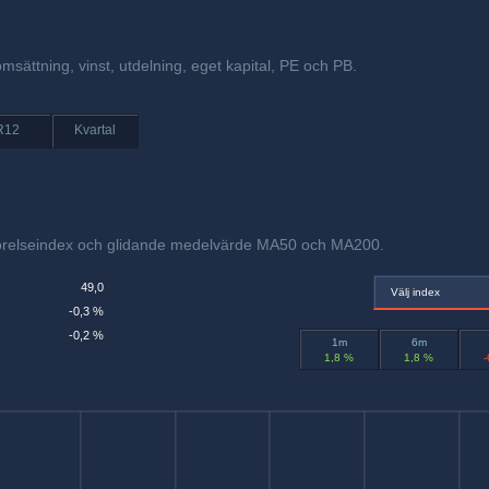
msättning, vinst, utdelning, eget kapital, PE och PB.
R12
Kvartal
örelseindex och glidande medelvärde MA50 och MA200.
49,0
Välj index
-0,3 %
-0,2 %
1m
6m
1,8 %
1,8 %
-