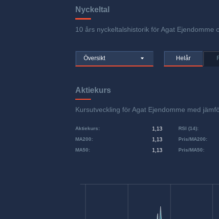
Nyckeltal
10 års nyckeltalshistorik för Agat Ejendomme o
Översikt
Helår
Aktiekurs
Kursutveckling för Agat Ejendomme med jämf
Aktiekurs
:
1,13
RSI (14)
:
MA200
:
1,13
Pris/MA200
:
MA50
:
1,13
Pris/MA50
: