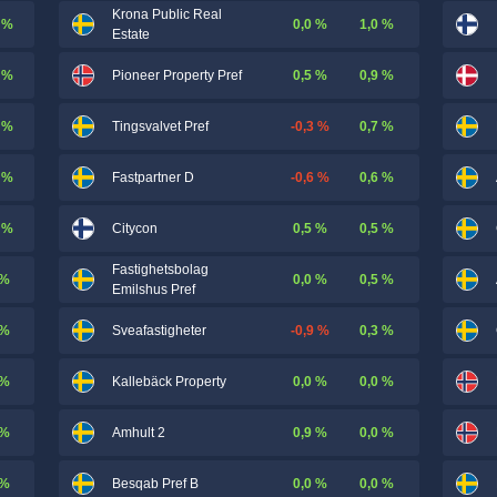
Krona Public Real
 %
0,0 %
1,0 %
Estate
 %
0,5 %
0,9 %
Pioneer Property Pref
 %
-0,3 %
0,7 %
Tingsvalvet Pref
 %
-0,6 %
0,6 %
Fastpartner D
 %
0,5 %
0,5 %
Citycon
Fastighetsbolag
 %
0,0 %
0,5 %
Emilshus Pref
 %
-0,9 %
0,3 %
Sveafastigheter
 %
0,0 %
0,0 %
Kallebäck Property
 %
0,9 %
0,0 %
Amhult 2
 %
0,0 %
0,0 %
Besqab Pref B