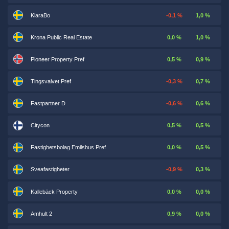
KlaraBo
-0,1 %
1,0 %
Krona Public Real Estate
0,0 %
1,0 %
Pioneer Property Pref
0,5 %
0,9 %
Tingsvalvet Pref
-0,3 %
0,7 %
Fastpartner D
-0,6 %
0,6 %
Citycon
0,5 %
0,5 %
Fastighetsbolag Emilshus Pref
0,0 %
0,5 %
Sveafastigheter
-0,9 %
0,3 %
Kallebäck Property
0,0 %
0,0 %
Amhult 2
0,9 %
0,0 %