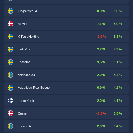
Tingsvalvet A
0,0 %
8,0 %
Movinn
7,1 %
8,0 %
K-Fast Holding
-1,9 %
5,8 %
Link Prop
2,2 %
5,3 %
Fastator
9,5 %
5,1 %
Arlandastad
2,2 %
4,4 %
Aquaticus Real Estate
0,9 %
4,2 %
Lumo Kodit
2,0 %
4,1 %
Cemat
-3,3 %
3,8 %
Logistri A
2,0 %
3,4 %