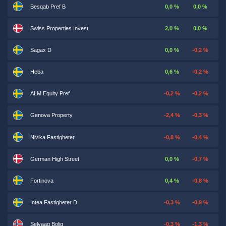
Besqab Pref B
0,0 %
0,0 %
Swiss Properties Invest
2,0 %
0,0 %
Sagax D
0,0 %
-0,2 %
Heba
0,6 %
-0,2 %
ALM Equity Pref
-0,2 %
-0,2 %
Genova Property
-2,4 %
-0,3 %
Nivika Fastigheter
-0,8 %
-0,4 %
German High Street
0,0 %
-0,7 %
Fortinova
0,4 %
-0,8 %
Intea Fastigheter D
-0,3 %
-0,9 %
Selvaag Bolig
-0,3 %
-1,3 %