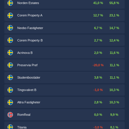
Norden Estates
41,0 %
55,8 %
Corem Property A
12,7 %
23,1 %
Neobo Fastigheter
6,7 %
14,7 %
Corem Property B
2,7 %
12,4 %
Acrinova B
2,0 %
11,6 %
Preservia Pref
-20,0 %
11,1 %
Studentbostäder
3,8 %
11,1 %
Tingsvalvet B
-1,0 %
10,3 %
Altra Fastigheter
2,8 %
10,3 %
RomReal
0,0 %
9,9 %
Titania
-3,0 %
8,1 %