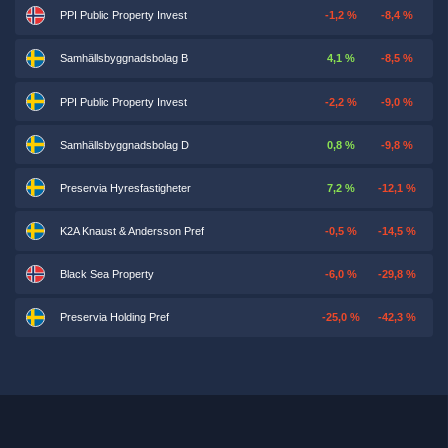
PPI Public Property Invest
-1,2 %
-8,4 %
Samhällsbyggnadsbolag B
4,1 %
-8,5 %
PPI Public Property Invest
-2,2 %
-9,0 %
Samhällsbyggnadsbolag D
0,8 %
-9,8 %
Preservia Hyresfastigheter
7,2 %
-12,1 %
K2A Knaust & Andersson Pref
-0,5 %
-14,5 %
Black Sea Property
-6,0 %
-29,8 %
Preservia Holding Pref
-25,0 %
-42,3 %