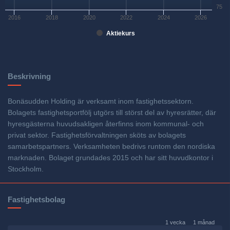
75
2016
2018
2020
2022
2024
2026
Aktiekurs
Beskrivning
Bonäsudden Holding är verksamt inom fastighetssektorn.
Bolagets fastighetsportfölj utgörs till störst del av hyresrätter, där
hyresgästerna huvudsakligen återfinns inom kommunal- och
privat sektor. Fastighetsförvaltningen sköts av bolagets
samarbetspartners. Verksamheten bedrivs runtom den nordiska
marknaden. Bolaget grundades 2015 och har sitt huvudkontor i
Stockholm.
Fastighetsbolag
1 vecka
1 månad