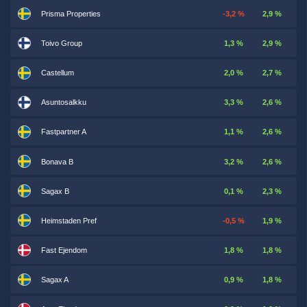
Prisma Properties
-3,2 %
2,9 %
Toivo Group
1,3 %
2,9 %
Castellum
2,0 %
2,7 %
Asuntosalkku
3,3 %
2,6 %
Fastpartner A
1,1 %
2,6 %
Bonava B
3,2 %
2,6 %
Sagax B
0,1 %
2,3 %
Heimstaden Pref
-0,5 %
1,9 %
Fast Ejendom
1,8 %
1,8 %
Sagax A
0,9 %
1,8 %