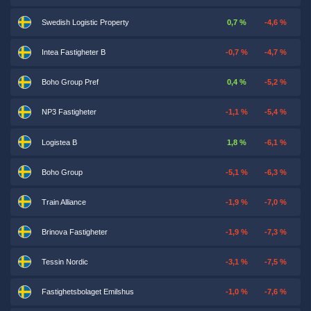
Swedish Logistic Property
0,7 %
-4,6 %
Intea Fastigheter B
-0,7 %
-4,7 %
Boho Group Pref
0,4 %
-5,2 %
NP3 Fastigheter
-1,1 %
-5,4 %
Logistea B
1,8 %
-6,1 %
Boho Group
-5,1 %
-6,3 %
Train Alliance
-1,9 %
-7,0 %
Brinova Fastigheter
-1,9 %
-7,3 %
Tessin Nordic
-3,1 %
-7,5 %
Fastighetsbolaget Emilshus
-1,0 %
-7,6 %