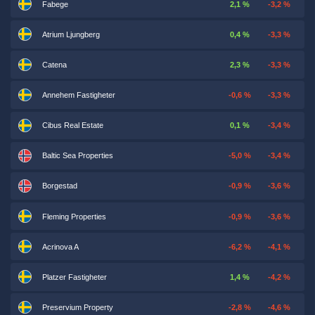
Fabege
2,1 %
-3,2 %
Atrium Ljungberg
0,4 %
-3,3 %
Catena
2,3 %
-3,3 %
Annehem Fastigheter
-0,6 %
-3,3 %
Cibus Real Estate
0,1 %
-3,4 %
Baltic Sea Properties
-5,0 %
-3,4 %
Borgestad
-0,9 %
-3,6 %
Fleming Properties
-0,9 %
-3,6 %
Acrinova A
-6,2 %
-4,1 %
Platzer Fastigheter
1,4 %
-4,2 %
Preservium Property
-2,8 %
-4,6 %