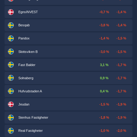
EgnsINVEST
-0,7 %
-1,4 %
Besqab
-3,8 %
-1,4 %
Pandox
-1,4 %
-1,5 %
Slottsviken B
-3,0 %
-1,5 %
Fast Balder
3,1 %
-1,7 %
Solnaberg
0,9 %
-1,7 %
Hufvudstaden A
0,4 %
-1,7 %
Jeudan
-1,5 %
-1,9 %
Stenhus Fastigheter
-1,8 %
-1,9 %
Real Fastigheter
-1,0 %
-2,0 %