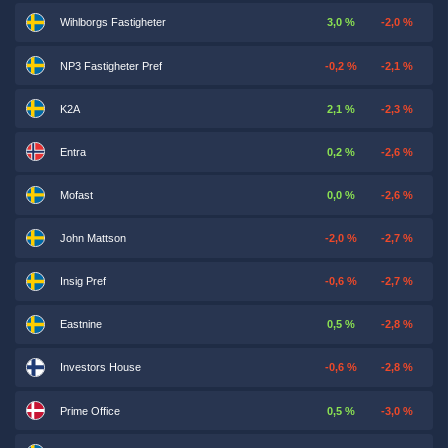
Wihlborgs Fastigheter
3,0 %
-2,0 %
NP3 Fastigheter Pref
-0,2 %
-2,1 %
K2A
2,1 %
-2,3 %
Entra
0,2 %
-2,6 %
Mofast
0,0 %
-2,6 %
John Mattson
-2,0 %
-2,7 %
Insig Pref
-0,6 %
-2,7 %
Eastnine
0,5 %
-2,8 %
Investors House
-0,6 %
-2,8 %
Prime Office
0,5 %
-3,0 %