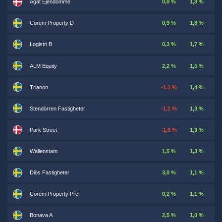
Agat Ejendomme
0,0 %
1,8 %
Corem Property D
0,9 %
1,8 %
Logistri B
0,3 %
1,7 %
ALM Equity
2,2 %
1,5 %
Trianon
-1,1 %
1,4 %
Stendörren Fastigheter
-1,1 %
1,3 %
Park Street
-1,9 %
1,3 %
Wallenstam
1,5 %
1,3 %
Diös Fastigheter
3,0 %
1,1 %
Corem Property Pref
0,2 %
1,1 %
Bonava A
2,5 %
1,0 %