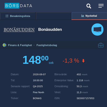
Nyckeltal
Bevakningslista
Bonäsudden
Finans & Fastighet
·
Fastighetsbolag
148
00
-1,3 %
sek
Datum
:
Börsvärde
:
2026-08-07
402
msek
Tid
:
Enterprise Value
:
18:00:00
1 218
msek
Senaste rapport
:
Omsättning
:
Q4-2025
50,3
msek
Lista
:
Vinst
:
First North
11,3
msek
Ticker
:
ISIN
:
BONAS
SE0007157953