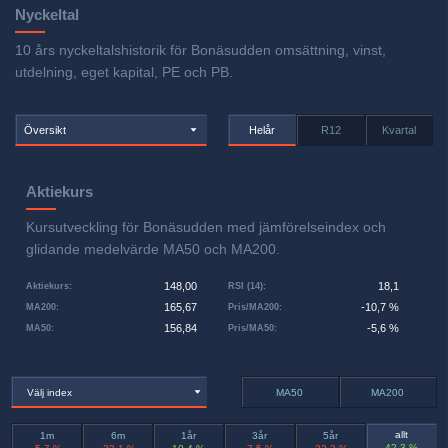
Nyckeltal
10 års nyckeltalshistorik för Bonäsudden omsättning, vinst,
utdelning, eget kapital, PE och PB.
Översikt
Helår
R12
Kvartal
Aktiekurs
Kursutveckling för Bonäsudden med jämförelseindex och
glidande medelvärde MA50 och MA200.
148,00
18,1
Aktiekurs
:
RSI (14)
:
165,67
-10,7 %
MA200
:
Pris/MA200
:
156,84
-5,6 %
MA50
:
Pris/MA50
:
Välj index
MA50
MA200
allt
1m
6m
1år
3år
5år
42,3 %