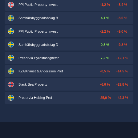
PPI Public Property Invest
-1,2 %
-8,4 %
Samhällsbyggnadsbolag B
4,1 %
-8,5 %
PPI Public Property Invest
-2,2 %
-9,0 %
Samhällsbyggnadsbolag D
0,8 %
-9,8 %
Preservia Hyresfastigheter
7,2 %
-12,1 %
K2A Knaust & Andersson Pref
-0,5 %
-14,5 %
Black Sea Property
-6,0 %
-29,8 %
Preservia Holding Pref
-25,0 %
-42,3 %