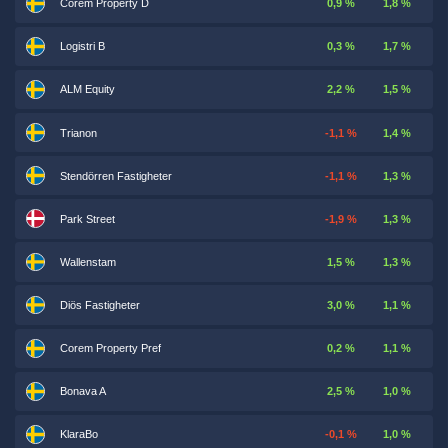
Corem Property D
0,9 %
1,8 %
Logistri B
0,3 %
1,7 %
ALM Equity
2,2 %
1,5 %
Trianon
-1,1 %
1,4 %
Stendörren Fastigheter
-1,1 %
1,3 %
Park Street
-1,9 %
1,3 %
Wallenstam
1,5 %
1,3 %
Diös Fastigheter
3,0 %
1,1 %
Corem Property Pref
0,2 %
1,1 %
Bonava A
2,5 %
1,0 %
KlaraBo
-0,1 %
1,0 %