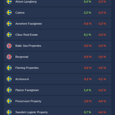
Atrium Ljungberg
0,4 %
-3,3 %
Catena
2,3 %
-3,3 %
Annehem Fastigheter
-0,6 %
-3,3 %
Cibus Real Estate
0,1 %
-3,4 %
Baltic Sea Properties
-5,0 %
-3,4 %
Borgestad
-0,9 %
-3,6 %
Fleming Properties
-0,9 %
-3,6 %
Acrinova A
-6,2 %
-4,1 %
Platzer Fastigheter
1,4 %
-4,2 %
Preservium Property
-2,8 %
-4,6 %
Swedish Logistic Property
0,7 %
-4,6 %