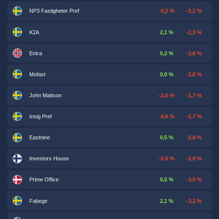
NP3 Fastigheter Pref
-0,2 %
-2,1 %
K2A
2,1 %
-2,3 %
Entra
0,2 %
-2,6 %
Mofast
0,0 %
-2,6 %
John Mattson
-2,0 %
-2,7 %
Insig Pref
-0,6 %
-2,7 %
Eastnine
0,5 %
-2,8 %
Investors House
-0,6 %
-2,8 %
Prime Office
0,5 %
-3,0 %
Fabege
2,1 %
-3,2 %