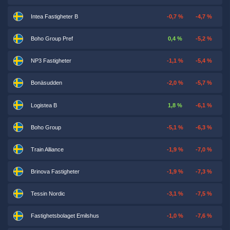
Intea Fastigheter B
-0,7 %
-4,7 %
Boho Group Pref
0,4 %
-5,2 %
NP3 Fastigheter
-1,1 %
-5,4 %
Bonäsudden
-2,0 %
-5,7 %
Logistea B
1,8 %
-6,1 %
Boho Group
-5,1 %
-6,3 %
Train Alliance
-1,9 %
-7,0 %
Brinova Fastigheter
-1,9 %
-7,3 %
Tessin Nordic
-3,1 %
-7,5 %
Fastighetsbolaget Emilshus
-1,0 %
-7,6 %