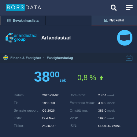
Nyckeltal
Bevakningslista
Arlandastad
Finans & Fastighet
·
Fastighetsbolag
38
00
0,8 %
sek
Datum
:
Börsvärde
:
2026-08-07
2 404
msek
Tid
:
Enterprise Value
:
18:00:00
3 899
msek
Senaste rapport
:
Omsättning
:
Q2-2026
383,0
msek
Lista
:
Vinst
:
First North
199,0
msek
Ticker
:
ISIN
:
AGROUP
SE0016276851