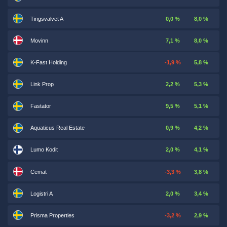
Tingsvalvet A
0,0 %
8,0 %
Movinn
7,1 %
8,0 %
K-Fast Holding
-1,9 %
5,8 %
Link Prop
2,2 %
5,3 %
Fastator
9,5 %
5,1 %
Aquaticus Real Estate
0,9 %
4,2 %
Lumo Kodit
2,0 %
4,1 %
Cemat
-3,3 %
3,8 %
Logistri A
2,0 %
3,4 %
Prisma Properties
-3,2 %
2,9 %