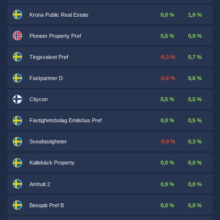
Krona Public Real Estate
0,0 %
1,0 %
Pioneer Property Pref
0,5 %
0,9 %
Tingsvalvet Pref
-0,3 %
0,7 %
Fastpartner D
-0,6 %
0,6 %
Citycon
0,5 %
0,5 %
Fastighetsbolag Emilshus Pref
0,0 %
0,5 %
Sveafastigheter
-0,9 %
0,3 %
Kallebäck Property
0,0 %
0,0 %
Amhult 2
0,9 %
0,0 %
Besqab Pref B
0,0 %
0,0 %