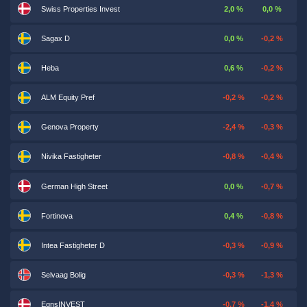
Swiss Properties Invest
2,0 %
0,0 %
Sagax D
0,0 %
-0,2 %
Heba
0,6 %
-0,2 %
ALM Equity Pref
-0,2 %
-0,2 %
Genova Property
-2,4 %
-0,3 %
Nivika Fastigheter
-0,8 %
-0,4 %
German High Street
0,0 %
-0,7 %
Fortinova
0,4 %
-0,8 %
Intea Fastigheter D
-0,3 %
-0,9 %
Selvaag Bolig
-0,3 %
-1,3 %
EgnsINVEST
-0,7 %
-1,4 %