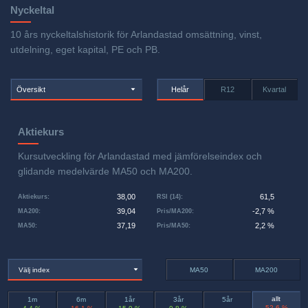
Nyckeltal
10 års nyckeltalshistorik för Arlandastad omsättning, vinst,
utdelning, eget kapital, PE och PB.
Översikt
Helår
R12
Kvartal
Aktiekurs
Kursutveckling för Arlandastad med jämförelseindex och
glidande medelvärde MA50 och MA200.
38,00
61,5
Aktiekurs
:
RSI (14)
:
39,04
-2,7 %
MA200
:
Pris/MA200
:
37,19
2,2 %
MA50
:
Pris/MA50
:
Välj index
MA50
MA200
allt
1m
6m
1år
3år
5år
-52,6 %