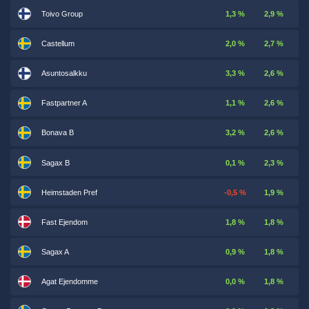
Toivo Group
1,3 %
2,9 %
Castellum
2,0 %
2,7 %
Asuntosalkku
3,3 %
2,6 %
Fastpartner A
1,1 %
2,6 %
Bonava B
3,2 %
2,6 %
Sagax B
0,1 %
2,3 %
Heimstaden Pref
-0,5 %
1,9 %
Fast Ejendom
1,8 %
1,8 %
Sagax A
0,9 %
1,8 %
Agat Ejendomme
0,0 %
1,8 %