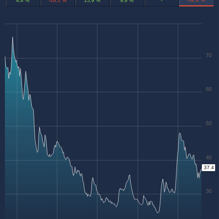
4,4 %
-16,1 %
15,9 %
9,8 %
-
70
60
50
40
37.4
30