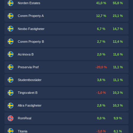
Norden Estates
41,0 %
55,8 %
Corem Property A
12,7 %
23,1 %
Neobo Fastigheter
6,7 %
14,7 %
Corem Property B
2,7 %
12,4 %
Acrinova B
2,0 %
11,6 %
Preservia Pref
-20,0 %
11,1 %
Studentbostäder
3,8 %
11,1 %
Tingsvalvet B
-1,0 %
10,3 %
Altra Fastigheter
2,8 %
10,3 %
RomReal
0,0 %
9,9 %
Titania
-3,0 %
8,1 %