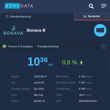
Nyckeltal
Bevakningslista
Bonava B
Finans & Fastighet
·
Fastighetsbolag
10
36
0,6 %
sek
Datum
:
Börsvärde
:
2026-08-07
3 344
msek
Tid
:
Enterprise Value
:
18:00:00
7 367
msek
Senaste rapport
:
Omsättning
:
Q2-2026
6 935
msek
Lista
:
Vinst
:
Mid Cap
-89,0
msek
Ticker
:
ISIN
:
BONAV B
SE0008091581