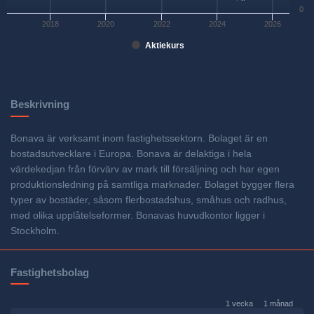
0
2018
2020
2022
2024
2026
Aktiekurs
Beskrivning
Bonava är verksamt inom fastighetssektorn. Bolaget är en
bostadsutvecklare i Europa. Bonava är delaktiga i hela
värdekedjan från förvärv av mark till försäljning och har egen
produktionsledning på samtliga marknader. Bolaget bygger flera
typer av bostäder, såsom flerbostadshus, småhus och radhus,
med olika upplåtelseformer. Bonavas huvudkontor ligger i
Stockholm.
Fastighetsbolag
1 vecka
1 månad