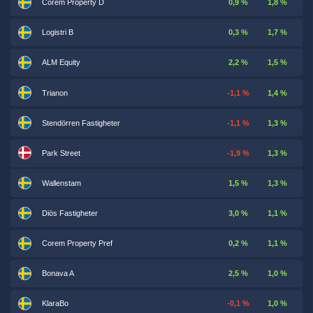
Corem Property D
0,9 %
1,8 %
Logistri B
0,3 %
1,7 %
ALM Equity
2,2 %
1,5 %
Trianon
-1,1 %
1,4 %
Stendörren Fastigheter
-1,1 %
1,3 %
Park Street
-1,9 %
1,3 %
Wallenstam
1,5 %
1,3 %
Diös Fastigheter
3,0 %
1,1 %
Corem Property Pref
0,2 %
1,1 %
Bonava A
2,5 %
1,0 %
KlaraBo
-0,1 %
1,0 %