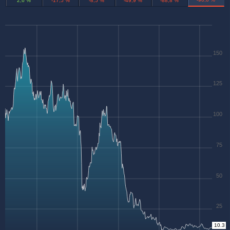
2,6 %
-17,5 %
-8,5 %
-49,9 %
-88,8 %
150
125
100
75
50
25
10.3