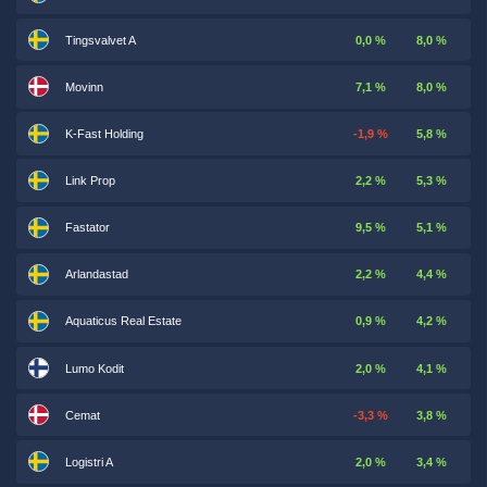
Tingsvalvet A
0,0 %
8,0 %
Movinn
7,1 %
8,0 %
K-Fast Holding
-1,9 %
5,8 %
Link Prop
2,2 %
5,3 %
Fastator
9,5 %
5,1 %
Arlandastad
2,2 %
4,4 %
Aquaticus Real Estate
0,9 %
4,2 %
Lumo Kodit
2,0 %
4,1 %
Cemat
-3,3 %
3,8 %
Logistri A
2,0 %
3,4 %