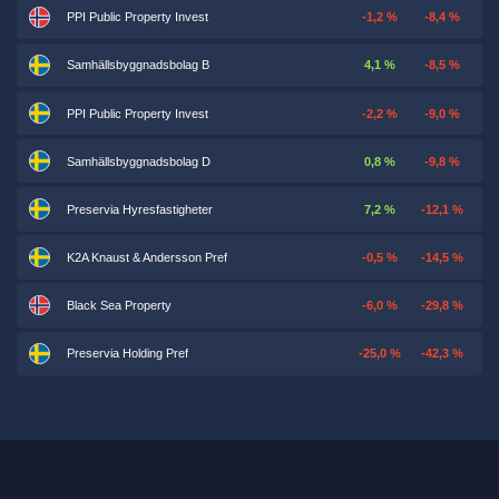
PPI Public Property Invest
-1,2 %
-8,4 %
Samhällsbyggnadsbolag B
4,1 %
-8,5 %
PPI Public Property Invest
-2,2 %
-9,0 %
Samhällsbyggnadsbolag D
0,8 %
-9,8 %
Preservia Hyresfastigheter
7,2 %
-12,1 %
K2A Knaust & Andersson Pref
-0,5 %
-14,5 %
Black Sea Property
-6,0 %
-29,8 %
Preservia Holding Pref
-25,0 %
-42,3 %