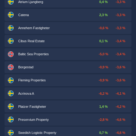
Atrium Ljungberg
0,4 %
-3,3 %
Catena
2,3 %
-3,3 %
Annehem Fastigheter
-0,6 %
-3,3 %
Cibus Real Estate
0,1 %
-3,4 %
Baltic Sea Properties
-5,0 %
-3,4 %
Borgestad
-0,9 %
-3,6 %
Fleming Properties
-0,9 %
-3,6 %
Acrinova A
-6,2 %
-4,1 %
Platzer Fastigheter
1,4 %
-4,2 %
Preservium Property
-2,8 %
-4,6 %
Swedish Logistic Property
0,7 %
-4,6 %