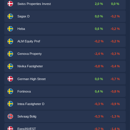
Swiss Properties Invest
2,0 %
0,0 %
Sagax D
0,0 %
-0,2 %
Heba
0,6 %
-0,2 %
ALM Equity Pref
-0,2 %
-0,2 %
Genova Property
-2,4 %
-0,3 %
Nivika Fastigheter
-0,8 %
-0,4 %
German High Street
0,0 %
-0,7 %
Fortinova
0,4 %
-0,8 %
Intea Fastigheter D
-0,3 %
-0,9 %
Selvaag Bolig
-0,3 %
-1,3 %
EgnsINVEST
-0,7 %
-1,4 %