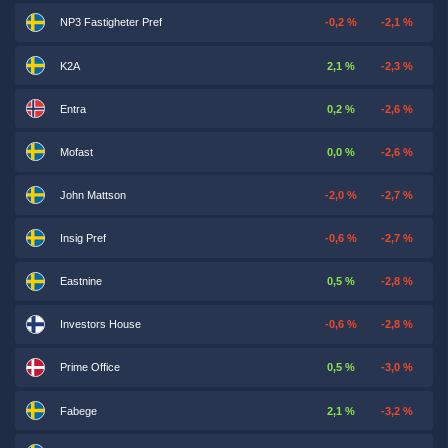
NP3 Fastigheter Pref
-0,2 %
-2,1 %
K2A
2,1 %
-2,3 %
Entra
0,2 %
-2,6 %
Mofast
0,0 %
-2,6 %
John Mattson
-2,0 %
-2,7 %
Insig Pref
-0,6 %
-2,7 %
Eastnine
0,5 %
-2,8 %
Investors House
-0,6 %
-2,8 %
Prime Office
0,5 %
-3,0 %
Fabege
2,1 %
-3,2 %