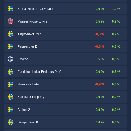
Krona Public Real Estate
0,0 %
1,0 %
Pioneer Property Pref
0,5 %
0,9 %
Tingsvalvet Pref
-0,3 %
0,7 %
Fastpartner D
-0,6 %
0,6 %
Citycon
0,5 %
0,5 %
Fastighetsbolag Emilshus Pref
0,0 %
0,5 %
Sveafastigheter
-0,9 %
0,3 %
Kallebäck Property
0,0 %
0,0 %
Amhult 2
0,9 %
0,0 %
Besqab Pref B
0,0 %
0,0 %