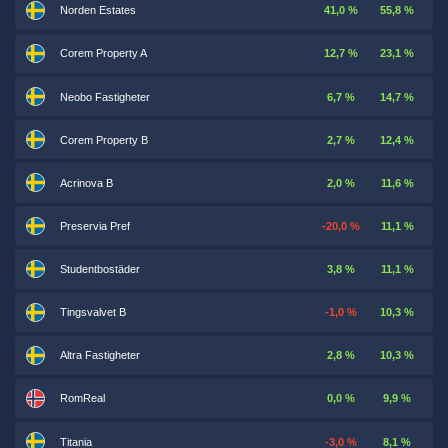
Norden Estates
41,0 %
55,8 %
Corem Property A
12,7 %
23,1 %
Neobo Fastigheter
6,7 %
14,7 %
Corem Property B
2,7 %
12,4 %
Acrinova B
2,0 %
11,6 %
Preservia Pref
-20,0 %
11,1 %
Studentbostäder
3,8 %
11,1 %
Tingsvalvet B
-1,0 %
10,3 %
Altra Fastigheter
2,8 %
10,3 %
RomReal
0,0 %
9,9 %
Titania
-3,0 %
8,1 %