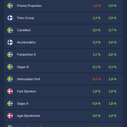
Prisma Properties
-3,2 %
2,9 %
Toivo Group
1,3 %
2,9 %
Castellum
2,0 %
2,7 %
Asuntosalkku
3,3 %
2,6 %
Fastpartner A
1,1 %
2,6 %
Sagax B
0,1 %
2,3 %
Heimstaden Pref
-0,5 %
1,9 %
Fast Ejendom
1,8 %
1,8 %
Sagax A
0,9 %
1,8 %
Agat Ejendomme
0,0 %
1,8 %