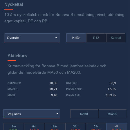
Nyckeltal
10 års nyckeltalshistorik för Bonava B omsättning, vinst, utdelning,
eget kapital, PE och PB.
Översikt
Helår
R12
Kvartal
Aktiekurs
Kursutveckling för Bonava B med jämförelseindex och
glidande medelvärde MA50 och MA200.
10,36
63,9
Aktiekurs
:
RSI (14)
:
10,21
1,5 %
MA200
:
Pris/MA200
:
9,40
10,3 %
MA50
:
Pris/MA50
:
Välj index
MA50
MA200
allt
1m
6m
1år
3år
5år
-90,6 %