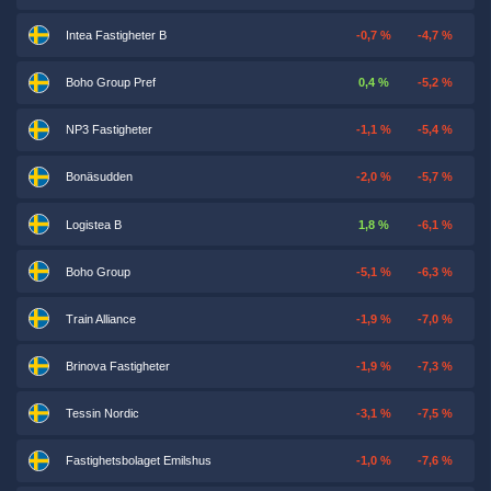
Intea Fastigheter B
-0,7 %
-4,7 %
Boho Group Pref
0,4 %
-5,2 %
NP3 Fastigheter
-1,1 %
-5,4 %
Bonäsudden
-2,0 %
-5,7 %
Logistea B
1,8 %
-6,1 %
Boho Group
-5,1 %
-6,3 %
Train Alliance
-1,9 %
-7,0 %
Brinova Fastigheter
-1,9 %
-7,3 %
Tessin Nordic
-3,1 %
-7,5 %
Fastighetsbolaget Emilshus
-1,0 %
-7,6 %