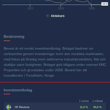
0
23.4
2015
2020
2025
Aktiekurs
Beskrivning
Bevest är ett norskt investmentbolag. Bolaget bedriver sin
verksamhet genom investeringar inom den nordiska marknaden,
med fokus på företag inom sektorerna industriproduktion, fisk och
skaldjur samt fastigheter. Bolaget gick tidigare under namnet KMC
Properties och grundades under 2008. Bevest har sitt
huvudkontor i Trondheim, Norge.
Investmentbolag
1 vecka
1 månad
HF Reverse
11,0 %
50,0 %