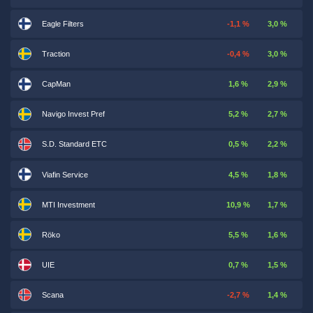
Eagle Filters
-1,1 %
3,0 %
Traction
-0,4 %
3,0 %
CapMan
1,6 %
2,9 %
Navigo Invest Pref
5,2 %
2,7 %
S.D. Standard ETC
0,5 %
2,2 %
Viafin Service
4,5 %
1,8 %
MTI Investment
10,9 %
1,7 %
Röko
5,5 %
1,6 %
UIE
0,7 %
1,5 %
Scana
-2,7 %
1,4 %