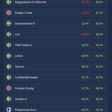
Byggmästare AJ Ahlström
-2,7 %
4,9 %
Pelagic Credit
-3,1 %
4,7 %
Industrivärden A
1,4 %
4,6 %
Linc
-0,8 %
4,6 %
HAKI Safety A
3,5 %
4,4 %
Latour
0,8 %
4,3 %
Synexo
8,9 %
4,3 %
Lundbergföretagen
2,1 %
4,2 %
Paratus Energy
1,7 %
4,0 %
Svolder A
0,5 %
3,9 %
Pohjanmaan Arvo
0,4 %
3,4 %