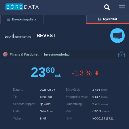
Nyckeltal
Bevakningslista
BEVEST
Finans & Fastighet
·
Investmentbolag
23
60
-1,3 %
nok
Datum
:
Börsvärde
:
2026-08-07
2 436
mnok
Tid
:
Enterprise Value
:
18:00:00
9 647
mnok
Senaste rapport
:
Omsättning
:
Q1-2026
2 455
mnok
Lista
:
Vinst
:
Oslo Bors
-100,5
mnok
Ticker
:
ISIN
:
BINT
NO0013711721