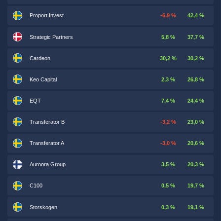
Proport Invest
-6,9 %
42,4 %
Strategic Partners
5,8 %
37,7 %
Cardeon
30,2 %
30,2 %
Keo Capital
2,3 %
26,8 %
EQT
7,4 %
24,4 %
Transferator B
-3,2 %
23,0 %
Transferator A
-3,0 %
20,6 %
Auroora Group
3,5 %
20,3 %
C100
0,5 %
19,7 %
Storskogen
0,3 %
19,1 %