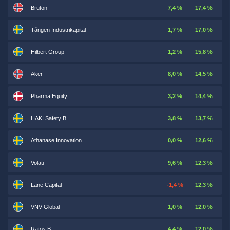
Bruton
7,4 %
17,4 %
Tången Industrikapital
1,7 %
17,0 %
Hilbert Group
1,2 %
15,8 %
Aker
8,0 %
14,5 %
Pharma Equity
3,2 %
14,4 %
HAKI Safety B
3,8 %
13,7 %
Athanase Innovation
0,0 %
12,6 %
Volati
9,6 %
12,3 %
Lane Capital
-1,4 %
12,3 %
VNV Global
1,0 %
12,0 %
Ratos B
4,4 %
12,0 %