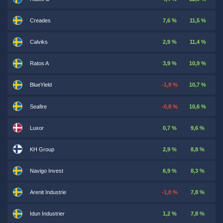
Creades
7,6 %
11,5 %
Calviks
2,9 %
11,4 %
Ratos A
3,9 %
10,9 %
BlueYield
-1,9 %
10,7 %
Seafire
-0,8 %
10,6 %
Luxor
0,7 %
9,6 %
KH Group
2,9 %
8,8 %
Navigo Invest
6,9 %
8,3 %
Arenit Industrie
-1,0 %
7,8 %
Idun Industrier
1,2 %
7,8 %