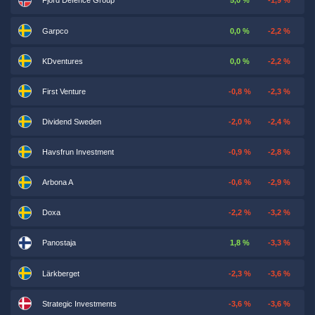
Fjord Defence Group
5,0 %
-1,9 %
Garpco
0,0 %
-2,2 %
KDventures
0,0 %
-2,2 %
First Venture
-0,8 %
-2,3 %
Dividend Sweden
-2,0 %
-2,4 %
Havsfrun Investment
-0,9 %
-2,8 %
Arbona A
-0,6 %
-2,9 %
Doxa
-2,2 %
-3,2 %
Panostaja
1,8 %
-3,3 %
Lärkberget
-2,3 %
-3,6 %
Strategic Investments
-3,6 %
-3,6 %