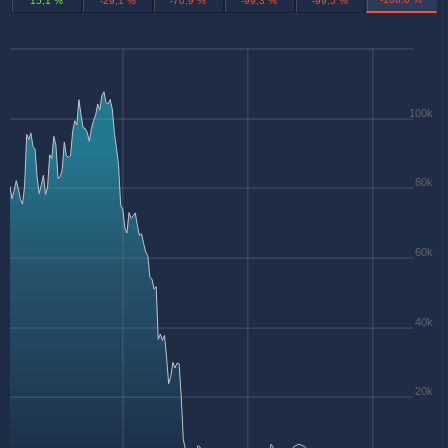
15,1 %
-29,1 %
-70,9 %
-99,3 %
-99,5 %
100k
80k
60k
40k
20k