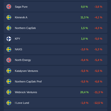
Saga Pure
0,0 %
-3,6 %
Kinnevik A
11,3 %
-4,1 %
Northern CapSek
1,5 %
-4,3 %
KPY
1,0 %
-5,0 %
NAXS
-2,0 %
-5,3 %
North Energy
-0,4 %
-5,4 %
Katalysen Ventures
-5,5 %
-5,5 %
Northern CapSek Pref
-5,5 %
-6,6 %
Webrock Ventures
20,4 %
-11,3 %
I Love Lund
-1,0 %
-12,5 %