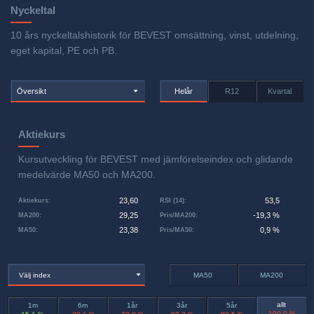
Nyckeltal
10 års nyckeltalshistorik för BEVEST omsättning, vinst, utdelning,
eget kapital, PE och PB.
Översikt
Helår
R12
Kvartal
Aktiekurs
Kursutveckling för BEVEST med jämförelseindex och glidande
medelvärde MA50 och MA200.
23,60
53,5
Aktiekurs
:
RSI (14)
:
29,25
-19,3 %
MA200
:
Pris/MA200
:
23,38
0,9 %
MA50
:
Pris/MA50
:
Välj index
MA50
MA200
allt
1m
6m
1år
3år
5år
-100,0 %