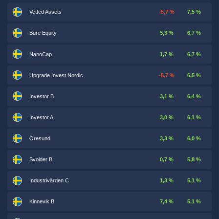
Vetted Assets
-5,7 %
7,5 %
Bure Equity
5,3 %
6,7 %
NanoCap
1,7 %
6,7 %
Upgrade Invest Nordic
-5,7 %
6,5 %
Investor B
3,1 %
6,4 %
Investor A
3,0 %
6,1 %
Öresund
3,3 %
6,0 %
Svolder B
0,7 %
5,8 %
Industrivärden C
1,3 %
5,1 %
Kinnevik B
7,4 %
5,1 %