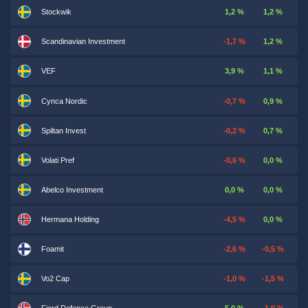
Stockwik
1,2 %
1,2 %
Scandinavian Investment
-1,7 %
1,2 %
VEF
3,9 %
1,1 %
Cynca Nordic
-0,7 %
0,9 %
Spiltan Invest
-0,2 %
0,7 %
Volati Pref
-0,6 %
0,0 %
Abelco Investment
0,0 %
0,0 %
Hermana Holding
-4,5 %
0,0 %
Foamit
-2,6 %
-0,5 %
Vo2 Cap
-1,0 %
-1,5 %