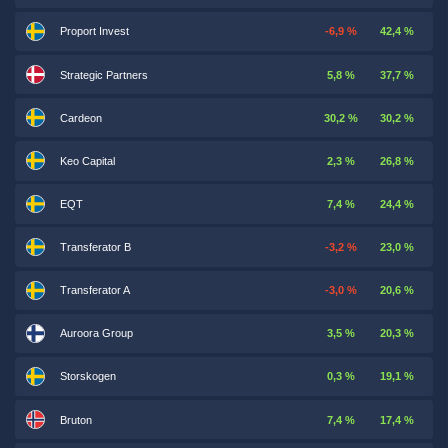
Proport Invest
-6,9 %
42,4 %
Strategic Partners
5,8 %
37,7 %
Cardeon
30,2 %
30,2 %
Keo Capital
2,3 %
26,8 %
EQT
7,4 %
24,4 %
Transferator B
-3,2 %
23,0 %
Transferator A
-3,0 %
20,6 %
Auroora Group
3,5 %
20,3 %
Storskogen
0,3 %
19,1 %
Bruton
7,4 %
17,4 %