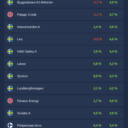
Byggmästare AJ Ahlström
-2,7 %
4,9 %
Pelagic Credit
-3,1 %
4,7 %
Industrivärden A
1,4 %
4,6 %
Linc
-0,8 %
4,6 %
HAKI Safety A
3,5 %
4,4 %
Latour
0,8 %
4,3 %
Synexo
8,9 %
4,3 %
Lundbergföretagen
2,1 %
4,2 %
Paratus Energy
1,7 %
4,0 %
Svolder A
0,5 %
3,9 %
Pohjanmaan Arvo
0,4 %
3,4 %