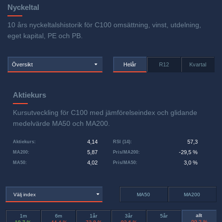
Nyckeltal
10 års nyckeltalshistorik för C100 omsättning, vinst, utdelning,
eget kapital, PE och PB.
Översikt
Helår
R12
Kvartal
Aktiekurs
Kursutveckling för C100 med jämförelseindex och glidande
medelvärde MA50 och MA200.
4,14
57,3
Aktiekurs
:
RSI (14)
:
5,87
-29,5 %
MA200
:
Pris/MA200
:
4,02
3,0 %
MA50
:
Pris/MA50
:
Välj index
MA50
MA200
allt
1m
6m
1år
3år
5år
-99,2 %