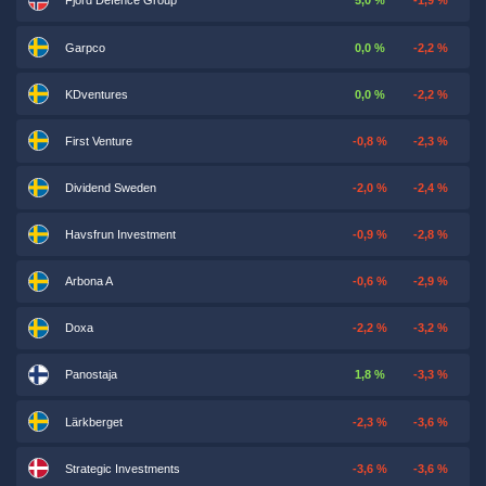
Fjord Defence Group
5,0 %
-1,9 %
Garpco
0,0 %
-2,2 %
KDventures
0,0 %
-2,2 %
First Venture
-0,8 %
-2,3 %
Dividend Sweden
-2,0 %
-2,4 %
Havsfrun Investment
-0,9 %
-2,8 %
Arbona A
-0,6 %
-2,9 %
Doxa
-2,2 %
-3,2 %
Panostaja
1,8 %
-3,3 %
Lärkberget
-2,3 %
-3,6 %
Strategic Investments
-3,6 %
-3,6 %