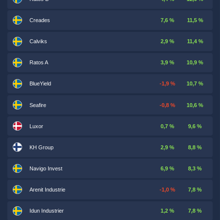
Creades
7,6 %
11,5 %
Calviks
2,9 %
11,4 %
Ratos A
3,9 %
10,9 %
BlueYield
-1,9 %
10,7 %
Seafire
-0,8 %
10,6 %
Luxor
0,7 %
9,6 %
KH Group
2,9 %
8,8 %
Navigo Invest
6,9 %
8,3 %
Arenit Industrie
-1,0 %
7,8 %
Idun Industrier
1,2 %
7,8 %