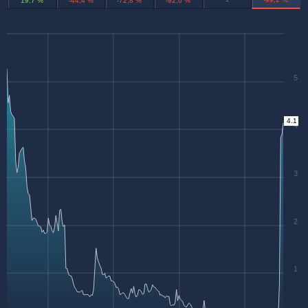
19,7 %
-44,4 %
-72,8 %
-92,6 %
-
5
4.1
4
3
2
1