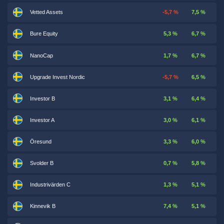
Vetted Assets
-5,7 %
7,5 %
Bure Equity
5,3 %
6,7 %
NanoCap
1,7 %
6,7 %
Upgrade Invest Nordic
-5,7 %
6,5 %
Investor B
3,1 %
6,4 %
Investor A
3,0 %
6,1 %
Öresund
3,3 %
6,0 %
Svolder B
0,7 %
5,8 %
Industrivärden C
1,3 %
5,1 %
Kinnevik B
7,4 %
5,1 %