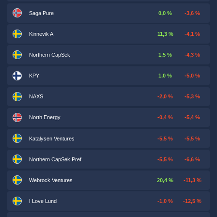
Saga Pure
0,0 %
-3,6 %
Kinnevik A
11,3 %
-4,1 %
Northern CapSek
1,5 %
-4,3 %
KPY
1,0 %
-5,0 %
NAXS
-2,0 %
-5,3 %
North Energy
-0,4 %
-5,4 %
Katalysen Ventures
-5,5 %
-5,5 %
Northern CapSek Pref
-5,5 %
-6,6 %
Webrock Ventures
20,4 %
-11,3 %
I Love Lund
-1,0 %
-12,5 %