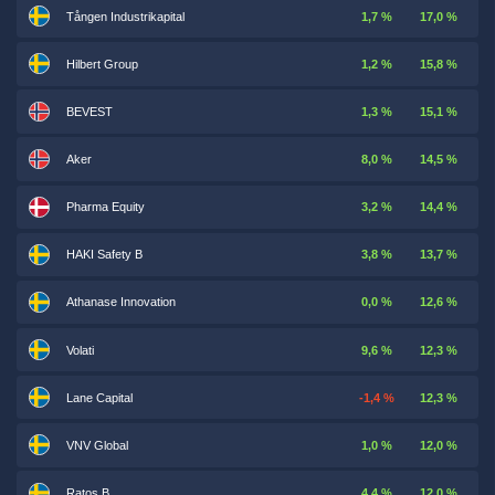
Tången Industrikapital
1,7 %
17,0 %
Hilbert Group
1,2 %
15,8 %
BEVEST
1,3 %
15,1 %
Aker
8,0 %
14,5 %
Pharma Equity
3,2 %
14,4 %
HAKI Safety B
3,8 %
13,7 %
Athanase Innovation
0,0 %
12,6 %
Volati
9,6 %
12,3 %
Lane Capital
-1,4 %
12,3 %
VNV Global
1,0 %
12,0 %
Ratos B
4,4 %
12,0 %