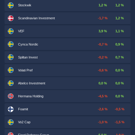
Stockwik
1,2 %
1,2 %
Scandinavian Investment
-1,7 %
1,2 %
VEF
3,9 %
1,1 %
Cynca Nordic
-0,7 %
0,9 %
Spiltan Invest
-0,2 %
0,7 %
Volati Pref
-0,6 %
0,0 %
Abelco Investment
0,0 %
0,0 %
Hermana Holding
-4,5 %
0,0 %
Foamit
-2,6 %
-0,5 %
Vo2 Cap
-1,0 %
-1,5 %