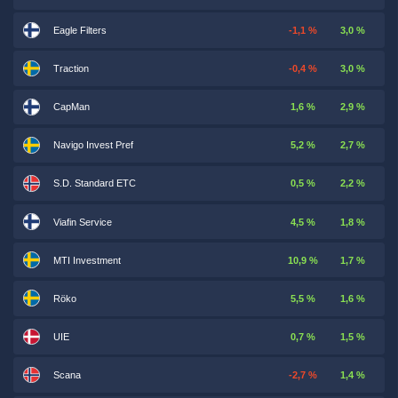
Eagle Filters
-1,1 %
3,0 %
Traction
-0,4 %
3,0 %
CapMan
1,6 %
2,9 %
Navigo Invest Pref
5,2 %
2,7 %
S.D. Standard ETC
0,5 %
2,2 %
Viafin Service
4,5 %
1,8 %
MTI Investment
10,9 %
1,7 %
Röko
5,5 %
1,6 %
UIE
0,7 %
1,5 %
Scana
-2,7 %
1,4 %