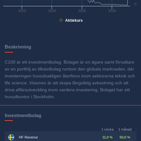
0
2023
2024
2025
2026
Aktiekurs
Beskrivning
C100 är ett investmentbolag. Bolaget är en ägare samt förvaltare
av en portfölj av tillväxtbolag runtom den globala marknaden, där
investeringen huvudsakligen återfinns inom sektorerna teknik och
life science. Visionen är att skapa långsiktig avkastning och att
driva affärsutveckling inom vardera investering. Bolaget har sitt
huvudkontor i Stockholm.
Investmentbolag
1 vecka
1 månad
HF Reverse
11,0 %
50,0 %