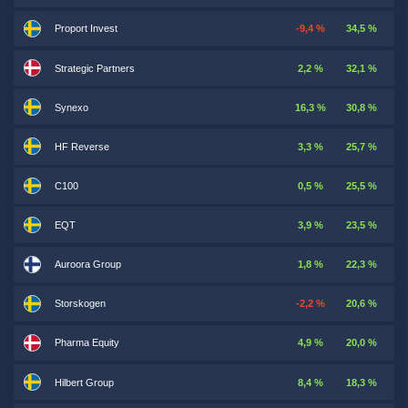
Proport Invest
-9,4 %
34,5 %
Strategic Partners
2,2 %
32,1 %
Synexo
16,3 %
30,8 %
HF Reverse
3,3 %
25,7 %
C100
0,5 %
25,5 %
EQT
3,9 %
23,5 %
Auroora Group
1,8 %
22,3 %
Storskogen
-2,2 %
20,6 %
Pharma Equity
4,9 %
20,0 %
Hilbert Group
8,4 %
18,3 %