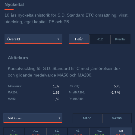
Nyckeltal
10 års nyckeltalshistorik för S.D. Standard ETC omsättning, vinst,
utdelning, eget kapital, PE och PB.
Översikt
Helår
R12
Kvartal
Aktiekurs
Kursutveckling för S.D. Standard ETC med jämförelseindex
och glidande medelvärde MA50 och MA200.
1,82
50,5
Aktiekurs
:
RSI (14)
:
1,85
-1,7 %
MA200
:
Pris/MA200
:
1,82
-
MA50
:
Pris/MA50
:
Välj index
MA50
MA200
allt
1m
6m
1år
3år
5år
-93,2 %