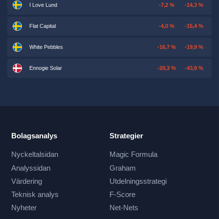
I Love Lund
-7,2 %
-14,3 %
Flat Capital
-4,0 %
-15,4 %
White Pebbles
-16,7 %
-19,9 %
Ennogie Solar
-20,3 %
-43,9 %
Bolagsanalys
Strategier
Nyckeltalsidan
Magic Formula
Analyssidan
Graham
Värdering
Utdelningsstrategi
Teknisk analys
F-Score
Nyheter
Net-Nets