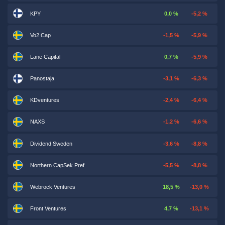
KPY
0,0 %
-5,2 %
Vo2 Cap
-1,5 %
-5,9 %
Lane Capital
0,7 %
-5,9 %
Panostaja
-3,1 %
-6,3 %
KDventures
-2,4 %
-6,4 %
NAXS
-1,2 %
-6,6 %
Dividend Sweden
-3,6 %
-8,8 %
Northern CapSek Pref
-5,5 %
-8,8 %
Webrock Ventures
18,5 %
-13,0 %
Front Ventures
4,7 %
-13,1 %