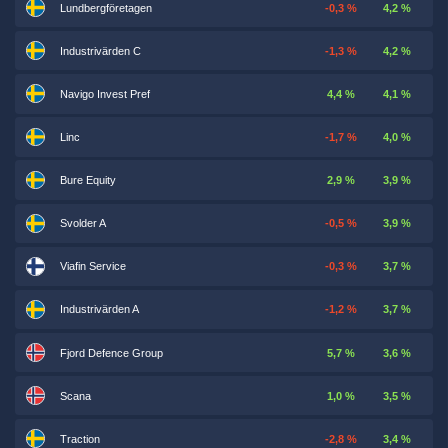
Lundbergföretagen
-0,3 %
4,2 %
Industrivärden C
-1,3 %
4,2 %
Navigo Invest Pref
4,4 %
4,1 %
Linc
-1,7 %
4,0 %
Bure Equity
2,9 %
3,9 %
Svolder A
-0,5 %
3,9 %
Viafin Service
-0,3 %
3,7 %
Industrivärden A
-1,2 %
3,7 %
Fjord Defence Group
5,7 %
3,6 %
Scana
1,0 %
3,5 %
Traction
-2,8 %
3,4 %