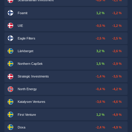
Scandinavian Investment
-0,6 %
-1,1 %
Foamit
1,2 %
-1,2 %
UIE
-0,5 %
-1,2 %
Eagle Filters
-2,5 %
-2,5 %
Lärkberget
3,2 %
-2,6 %
Northern CapSek
1,5 %
-2,9 %
Strategic Investments
-1,4 %
-3,5 %
North Energy
-0,4 %
-4,2 %
Katalysen Ventures
-3,6 %
-4,6 %
First Venture
1,2 %
-4,9 %
Doxa
-2,4 %
-4,9 %