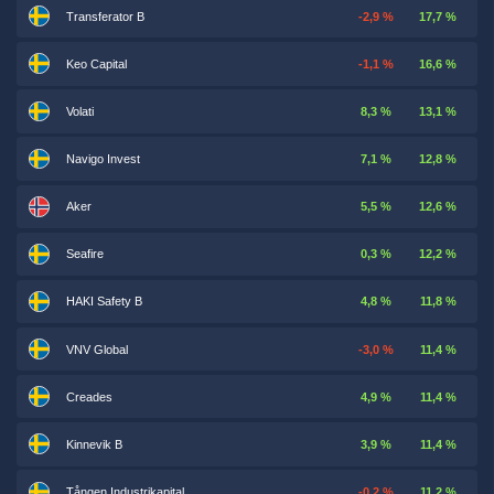
Transferator B
-2,9 %
17,7 %
Keo Capital
-1,1 %
16,6 %
Volati
8,3 %
13,1 %
Navigo Invest
7,1 %
12,8 %
Aker
5,5 %
12,6 %
Seafire
0,3 %
12,2 %
HAKI Safety B
4,8 %
11,8 %
VNV Global
-3,0 %
11,4 %
Creades
4,9 %
11,4 %
Kinnevik B
3,9 %
11,4 %
Tången Industrikapital
-0,2 %
11,2 %