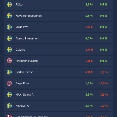
Röko
3,5 %
0,5 %
Havsfrun Investment
1,8 %
0,0 %
Volati Pref
-0,6 %
0,0 %
Abelco Investment
0,0 %
0,0 %
Calviks
-1,0 %
0,0 %
Hermana Holding
-3,8 %
0,0 %
Spiltan Invest
-2,0 %
-0,1 %
Saga Pure
1,6 %
-0,6 %
HAKI Safety A
3,5 %
-0,8 %
Kinnevik A
2,6 %
-0,9 %