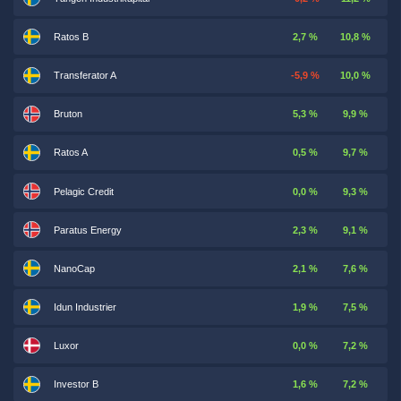
Ratos B
2,7 %
10,8 %
Transferator A
-5,9 %
10,0 %
Bruton
5,3 %
9,9 %
Ratos A
0,5 %
9,7 %
Pelagic Credit
0,0 %
9,3 %
Paratus Energy
2,3 %
9,1 %
NanoCap
2,1 %
7,6 %
Idun Industrier
1,9 %
7,5 %
Luxor
0,0 %
7,2 %
Investor B
1,6 %
7,2 %