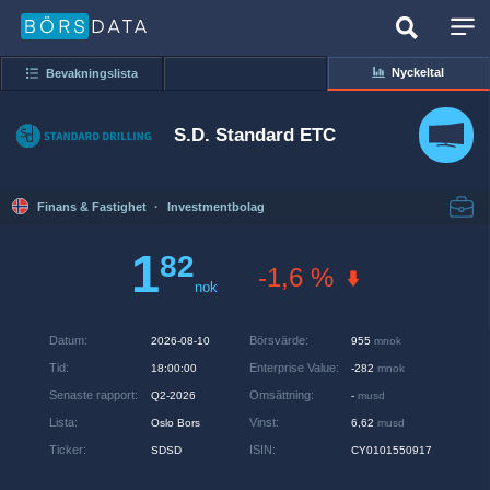
Nyckeltal
Bevakningslista
S.D. Standard ETC
Finans & Fastighet
·
Investmentbolag
1
82
-1,6 %
nok
Datum
:
Börsvärde
:
2026-08-10
955
mnok
Tid
:
Enterprise Value
:
18:00:00
-282
mnok
Senaste rapport
:
Omsättning
:
Q2-2026
-
musd
Lista
:
Vinst
:
Oslo Bors
6,62
musd
Ticker
:
ISIN
:
SDSD
CY0101550917