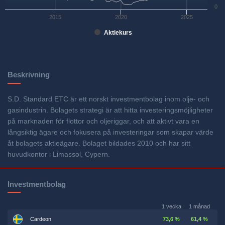
0
2015
2020
2025
Aktiekurs
Beskrivning
S.D. Standard ETC är ett norskt investmentbolag inom olje- och
gasindustrin. Bolagets strategi är att hitta investeringsmöjligheter
på marknaden för flottor och oljeriggar, och att aktivt vara en
långsiktig ägare och fokusera på investeringar som skapar värde
åt bolagets aktieägare. Bolaget bildades 2010 och har sitt
huvudkontor i Limassol, Cypern.
Investmentbolag
1 vecka
1 månad
Cardeon
73,6 %
61,4 %