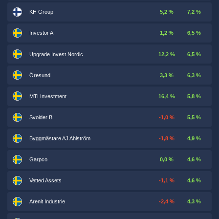
KH Group
5,2 %
7,2 %
Investor A
1,2 %
6,5 %
Upgrade Invest Nordic
12,2 %
6,5 %
Öresund
3,3 %
6,3 %
MTI Investment
16,4 %
5,8 %
Svolder B
-1,0 %
5,5 %
Byggmästare AJ Ahlström
-1,8 %
4,9 %
Garpco
0,0 %
4,6 %
Vetted Assets
-1,1 %
4,6 %
Arenit Industrie
-2,4 %
4,3 %