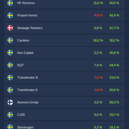
HF Reverse
11,0 %
50,0 %
Proport Invest
-6,9 %
42,4 %
Strategic Partners
5,8 %
37,7 %
Cardeon
30,2 %
30,2 %
Keo Capital
2,3 %
26,8 %
EQT
7,4 %
24,4 %
Transferator B
-3,2 %
23,0 %
Transferator A
-3,0 %
20,6 %
Auroora Group
3,5 %
20,3 %
C100
0,5 %
19,7 %
Storskogen
0,3 %
19,1 %