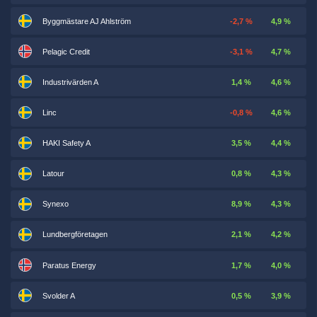
Byggmästare AJ Ahlström
-2,7 %
4,9 %
Pelagic Credit
-3,1 %
4,7 %
Industrivärden A
1,4 %
4,6 %
Linc
-0,8 %
4,6 %
HAKI Safety A
3,5 %
4,4 %
Latour
0,8 %
4,3 %
Synexo
8,9 %
4,3 %
Lundbergföretagen
2,1 %
4,2 %
Paratus Energy
1,7 %
4,0 %
Svolder A
0,5 %
3,9 %