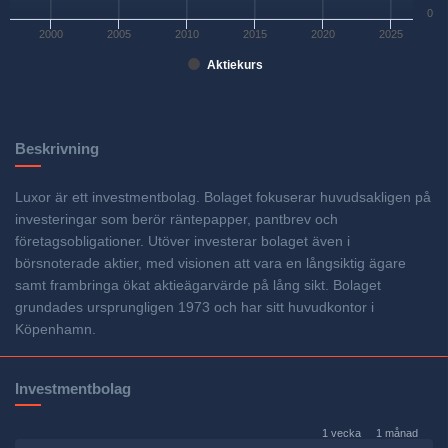
0
2000
2005
2010
2015
2020
2025
Aktiekurs
Beskrivning
Luxor är ett investmentbolag. Bolaget fokuserar huvudsakligen på
investeringar som berör räntepapper, pantbrev och
företagsobligationer. Utöver investerar bolaget även i
börsnoterade aktier, med visionen att vara en långsiktig ägare
samt frambringa ökat aktieägarvärde på lång sikt. Bolaget
grundades ursprungligen 1973 och har sitt huvudkontor i
Köpenhamn.
Investmentbolag
1 vecka
1 månad