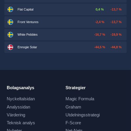
Flat Capital
0,4 %
-13,7 %
Front Ventures
-2,4 %
-13,7 %
White Pebbles
-16,7 %
-19,9 %
Ennogie Solar
-44,5 %
-44,8 %
Bolagsanalys
Strategier
Nyckeltalsidan
Magic Formula
Analyssidan
Graham
Värdering
Utdelningsstrategi
Teknisk analys
F-Score
Nyheter
Net-Nets