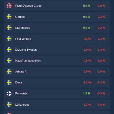
Fjord Defence Group
5,0 %
-1,9 %
Garpco
0,0 %
-2,2 %
KDventures
0,0 %
-2,2 %
First Venture
-0,8 %
-2,3 %
Dividend Sweden
-2,0 %
-2,4 %
Havsfrun Investment
-0,9 %
-2,8 %
Arbona A
-0,6 %
-2,9 %
Doxa
-2,2 %
-3,2 %
Panostaja
1,8 %
-3,3 %
Lärkberget
-2,3 %
-3,6 %