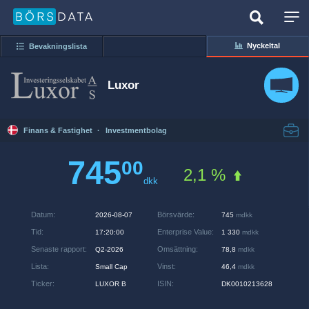
Nyckeltal
Bevakningslista
Luxor
Finans & Fastighet
·
Investmentbolag
745
00
2,1 %
dkk
Datum
:
Börsvärde
:
2026-08-07
745
mdkk
Tid
:
Enterprise Value
:
17:20:00
1 330
mdkk
Senaste rapport
:
Omsättning
:
Q2-2026
78,8
mdkk
Lista
:
Vinst
:
Small Cap
46,4
mdkk
Ticker
:
ISIN
:
LUXOR B
DK0010213628