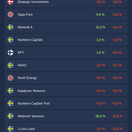
Strategic Investments
-3,6 %
-3,6 %
Saga Pure
0,0 %
-3,6 %
Kinnevik A
11,3 %
-4,1 %
Northern CapSek
1,5 %
-4,3 %
KPY
1,0 %
-5,0 %
NAXS
-2,0 %
-5,3 %
North Energy
-0,4 %
-5,4 %
Katalysen Ventures
-5,5 %
-5,5 %
Northern CapSek Pref
-5,5 %
-6,6 %
Webrock Ventures
20,4 %
-11,3 %
I Love Lund
-1,0 %
-12,5 %