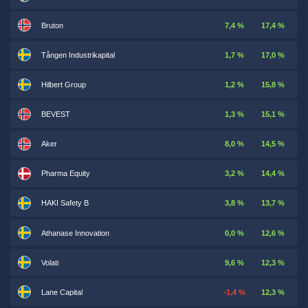
Bruton
7,4 %
17,4 %
Tången Industrikapital
1,7 %
17,0 %
Hilbert Group
1,2 %
15,8 %
BEVEST
1,3 %
15,1 %
Aker
8,0 %
14,5 %
Pharma Equity
3,2 %
14,4 %
HAKI Safety B
3,8 %
13,7 %
Athanase Innovation
0,0 %
12,6 %
Volati
9,6 %
12,3 %
Lane Capital
-1,4 %
12,3 %