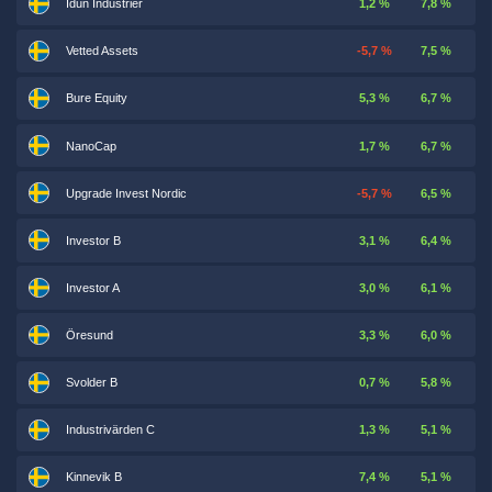
Idun Industrier
1,2 %
7,8 %
Vetted Assets
-5,7 %
7,5 %
Bure Equity
5,3 %
6,7 %
NanoCap
1,7 %
6,7 %
Upgrade Invest Nordic
-5,7 %
6,5 %
Investor B
3,1 %
6,4 %
Investor A
3,0 %
6,1 %
Öresund
3,3 %
6,0 %
Svolder B
0,7 %
5,8 %
Industrivärden C
1,3 %
5,1 %
Kinnevik B
7,4 %
5,1 %