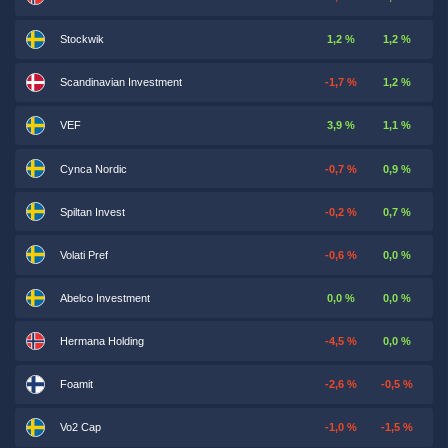
Stockwik
1,2 %
1,2 %
Scandinavian Investment
-1,7 %
1,2 %
VEF
3,9 %
1,1 %
Cynca Nordic
-0,7 %
0,9 %
Spiltan Invest
-0,2 %
0,7 %
Volati Pref
-0,6 %
0,0 %
Abelco Investment
0,0 %
0,0 %
Hermana Holding
-4,5 %
0,0 %
Foamit
-2,6 %
-0,5 %
Vo2 Cap
-1,0 %
-1,5 %