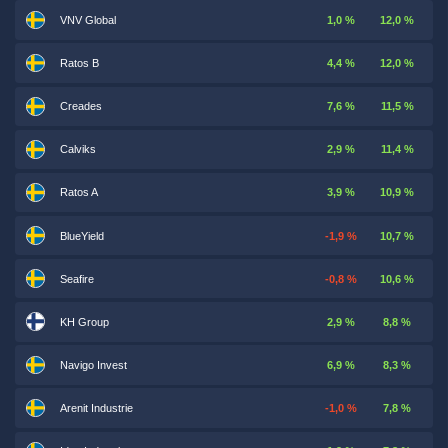
VNV Global
1,0 %
12,0 %
Ratos B
4,4 %
12,0 %
Creades
7,6 %
11,5 %
Calviks
2,9 %
11,4 %
Ratos A
3,9 %
10,9 %
BlueYield
-1,9 %
10,7 %
Seafire
-0,8 %
10,6 %
KH Group
2,9 %
8,8 %
Navigo Invest
6,9 %
8,3 %
Arenit Industrie
-1,0 %
7,8 %