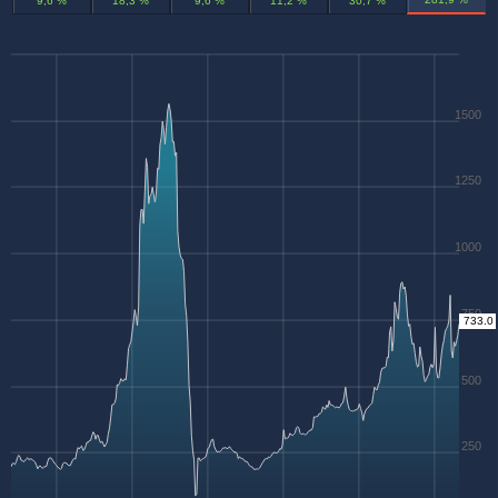
9,6 %
18,3 %
9,6 %
11,2 %
30,7 %
1500
1250
1000
750
733.0
500
250