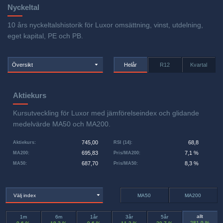
Nyckeltal
10 års nyckeltalshistorik för Luxor omsättning, vinst, utdelning,
eget kapital, PE och PB.
Översikt
Helår
R12
Kvartal
Aktiekurs
Kursutveckling för Luxor med jämförelseindex och glidande
medelvärde MA50 och MA200.
745,00
68,8
Aktiekurs
:
RSI (14)
:
695,83
7,1 %
MA200
:
Pris/MA200
:
687,70
8,3 %
MA50
:
Pris/MA50
:
Välj index
MA50
MA200
allt
1m
6m
1år
3år
5år
281,9 %