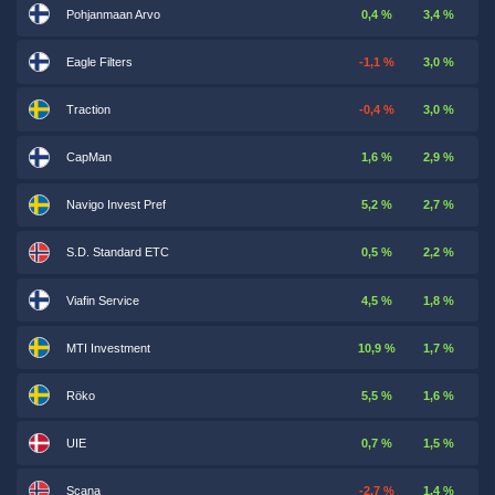
Pohjanmaan Arvo
0,4 %
3,4 %
Eagle Filters
-1,1 %
3,0 %
Traction
-0,4 %
3,0 %
CapMan
1,6 %
2,9 %
Navigo Invest Pref
5,2 %
2,7 %
S.D. Standard ETC
0,5 %
2,2 %
Viafin Service
4,5 %
1,8 %
MTI Investment
10,9 %
1,7 %
Röko
5,5 %
1,6 %
UIE
0,7 %
1,5 %
Scana
-2,7 %
1,4 %