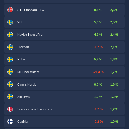
S.D. Standard ETC
0,8 %
2,5 %
VEF
5,3 %
2,5 %
Navigo Invest Pref
4,9 %
2,4 %
Traction
-1,2 %
2,1 %
Röko
5,7 %
1,8 %
MTI Investment
-27,4 %
1,7 %
Cynca Nordic
0,0 %
1,6 %
Stockwik
1,2 %
1,2 %
Scandinavian Investment
-1,7 %
1,2 %
CapMan
-0,2 %
1,0 %