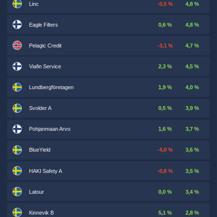
Linc
-0,5 %
4,8 %
Eagle Filters
0,6 %
4,8 %
Pelagic Credit
-3,1 %
4,7 %
Viafin Service
2,3 %
4,5 %
Lundbergföretagen
1,9 %
4,0 %
Svolder A
0,5 %
3,9 %
Pohjanmaan Arvo
1,6 %
3,7 %
BlueYield
-4,0 %
3,6 %
HAKI Safety A
-0,8 %
3,5 %
Latour
0,0 %
3,4 %
Kinnevik B
5,1 %
2,8 %