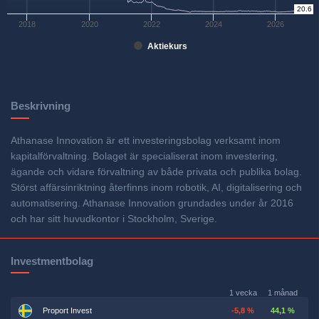
20.6
0
2018
2020
2022
2024
2026
Aktiekurs
Beskrivning
Athanase Innovation är ett investeringsbolag verksamt inom
kapitalförvaltning. Bolaget är specialiserat inom investering,
ägande och vidare förvaltning av både privata och publika bolag.
Störst affärsinriktning återfinns inom robotik, AI, digitalisering och
automatisering. Athanase Innovation grundades under år 2016
och har sitt huvudkontor i Stockholm, Sverige.
Investmentbolag
1 vecka
1 månad
Proport Invest
-5,8 %
44,1 %