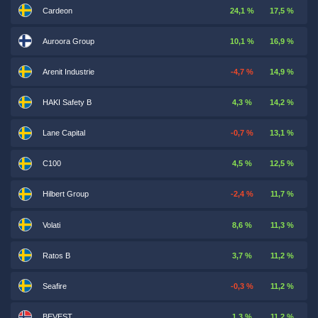
Cardeon
24,1 %
17,5 %
Auroora Group
10,1 %
16,9 %
Arenit Industrie
-4,7 %
14,9 %
HAKI Safety B
4,3 %
14,2 %
Lane Capital
-0,7 %
13,1 %
C100
4,5 %
12,5 %
Hilbert Group
-2,4 %
11,7 %
Volati
8,6 %
11,3 %
Ratos B
3,7 %
11,2 %
Seafire
-0,3 %
11,2 %
BEVEST
1,3 %
11,2 %