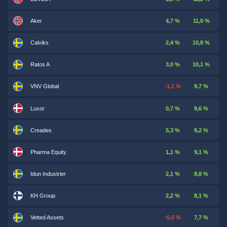
Aker
4,7 %
11,0 %
Calviks
2,4 %
10,8 %
Ratos A
3,0 %
10,1 %
VNV Global
-1,1 %
9,7 %
Luxor
0,7 %
9,6 %
Creades
5,3 %
9,2 %
Pharma Equity
1,1 %
9,1 %
Idun Industrier
2,1 %
8,8 %
KH Group
2,2 %
8,1 %
Vetted Assets
-5,5 %
7,7 %