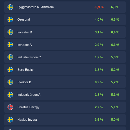
Byggmästare AJ Ahlström
-0,9 %
6,9 %
Öresund
4,0 %
6,8 %
Investor B
3,1 %
6,4 %
Investor A
2,9 %
6,1 %
Industrivärden C
1,7 %
5,6 %
Bure Equity
3,8 %
5,2 %
Svolder B
0,2 %
5,2 %
Industrivärden A
1,8 %
5,1 %
Paratus Energy
2,7 %
5,1 %
Navigo Invest
3,6 %
5,0 %