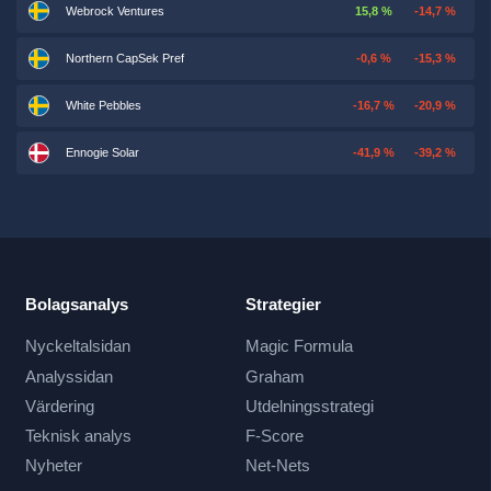
Webrock Ventures
15,8 %
-14,7 %
Northern CapSek Pref
-0,6 %
-15,3 %
White Pebbles
-16,7 %
-20,9 %
Ennogie Solar
-41,9 %
-39,2 %
Bolagsanalys
Strategier
Nyckeltalsidan
Magic Formula
Analyssidan
Graham
Värdering
Utdelningsstrategi
Teknisk analys
F-Score
Nyheter
Net-Nets