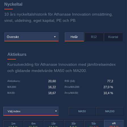
Nyckeltal
10 års nyckeltalshistorik för Athanase Innovation omsättning,
vinst, utdelning, eget kapital, PE och PB.
Översikt
Helår
R12
Kvartal
Aktiekurs
Kursutveckling för Athanase Innovation med jämförelseindex
och glidande medelvärde MA50 och MA200.
20,60
77,2
Aktiekurs
:
RSI (14)
:
16,22
27,0 %
MA200
:
Pris/MA200
:
18,67
10,4 %
MA50
:
Pris/MA50
:
Välj index
MA50
MA200
allt
1m
6m
1år
3år
5år
-98,8 %