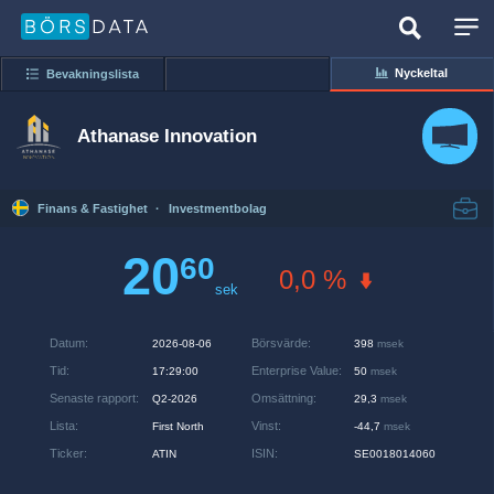
Nyckeltal
Bevakningslista
Athanase Innovation
Finans & Fastighet
·
Investmentbolag
20
60
0,0 %
sek
Datum
:
Börsvärde
:
2026-08-06
398
msek
Tid
:
Enterprise Value
:
17:29:00
50
msek
Senaste rapport
:
Omsättning
:
Q2-2026
29,3
msek
Lista
:
Vinst
:
First North
-44,7
msek
Ticker
:
ISIN
:
ATIN
SE0018014060