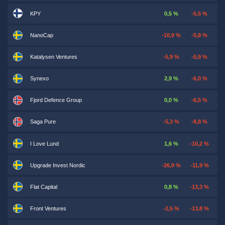
KPY
0,5 %
-5,5 %
NanoCap
-10,9 %
-5,8 %
Katalysen Ventures
-5,9 %
-5,9 %
Synexo
2,9 %
-6,0 %
Fjord Defence Group
0,0 %
-6,5 %
Saga Pure
-5,3 %
-8,8 %
I Love Lund
1,6 %
-10,2 %
Upgrade Invest Nordic
-26,9 %
-11,9 %
Flat Capital
0,8 %
-13,3 %
Front Ventures
-2,5 %
-13,8 %