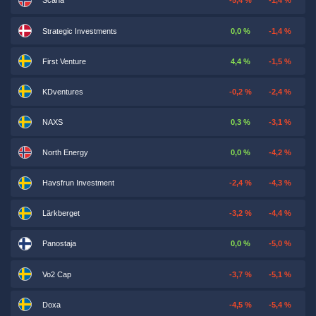
Scana
-5,4 %
-1,4 %
Strategic Investments
0,0 %
-1,4 %
First Venture
4,4 %
-1,5 %
KDventures
-0,2 %
-2,4 %
NAXS
0,3 %
-3,1 %
North Energy
0,0 %
-4,2 %
Havsfrun Investment
-2,4 %
-4,3 %
Lärkberget
-3,2 %
-4,4 %
Panostaja
0,0 %
-5,0 %
Vo2 Cap
-3,7 %
-5,1 %
Doxa
-4,5 %
-5,4 %