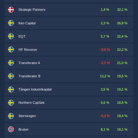
Strategic Partners
1,4 %
32,1 %
Keo Capital
2,3 %
26,8 %
EQT
5,7 %
22,4 %
HF Reverse
-9,6 %
22,2 %
Transferator A
-2,7 %
21,0 %
Transferator B
13,2 %
19,5 %
Tången Industrikapital
3,5 %
19,1 %
Northern CapSek
0,0 %
18,9 %
Storskogen
-0,3 %
18,4 %
Bruton
8,1 %
18,1 %