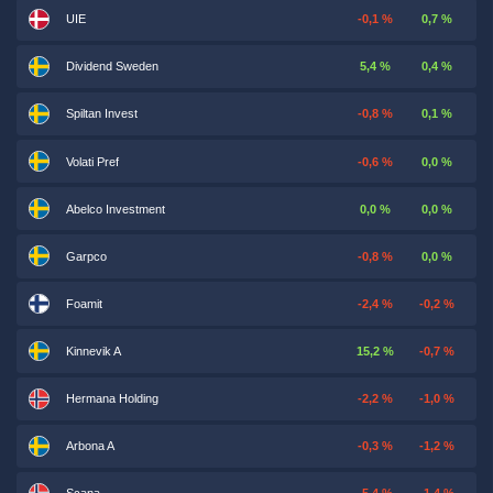
UIE
-0,1 %
0,7 %
Dividend Sweden
5,4 %
0,4 %
Spiltan Invest
-0,8 %
0,1 %
Volati Pref
-0,6 %
0,0 %
Abelco Investment
0,0 %
0,0 %
Garpco
-0,8 %
0,0 %
Foamit
-2,4 %
-0,2 %
Kinnevik A
15,2 %
-0,7 %
Hermana Holding
-2,2 %
-1,0 %
Arbona A
-0,3 %
-1,2 %