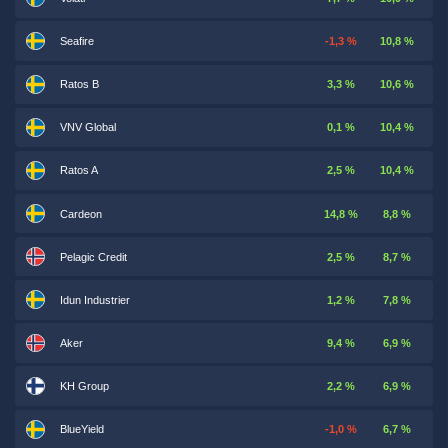
Seafire
-1,3 %
10,8 %
Ratos B
3,3 %
10,6 %
VNV Global
0,1 %
10,4 %
Ratos A
2,5 %
10,4 %
Cardeon
14,8 %
8,8 %
Pelagic Credit
2,5 %
8,7 %
Idun Industrier
1,2 %
7,8 %
Aker
9,4 %
6,9 %
KH Group
2,2 %
6,9 %
BlueYield
-1,0 %
6,7 %