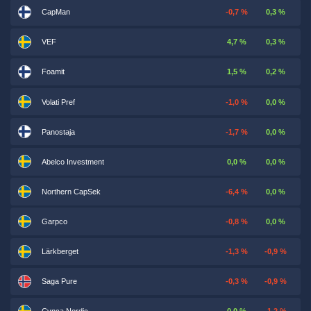
CapMan
-0,7 %
0,3 %
VEF
4,7 %
0,3 %
Foamit
1,5 %
0,2 %
Volati Pref
-1,0 %
0,0 %
Panostaja
-1,7 %
0,0 %
Abelco Investment
0,0 %
0,0 %
Northern CapSek
-6,4 %
0,0 %
Garpco
-0,8 %
0,0 %
Lärkberget
-1,3 %
-0,9 %
Saga Pure
-0,3 %
-0,9 %