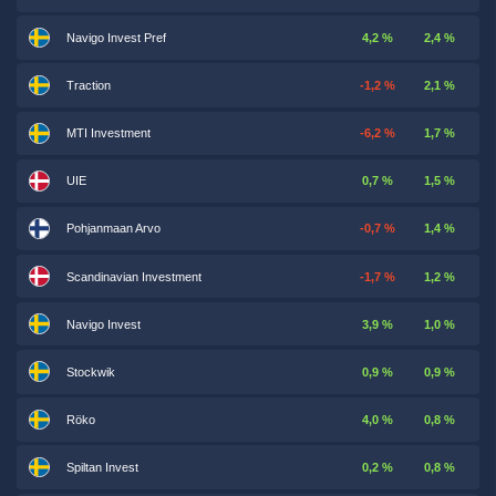
Navigo Invest Pref
4,2 %
2,4 %
Traction
-1,2 %
2,1 %
MTI Investment
-6,2 %
1,7 %
UIE
0,7 %
1,5 %
Pohjanmaan Arvo
-0,7 %
1,4 %
Scandinavian Investment
-1,7 %
1,2 %
Navigo Invest
3,9 %
1,0 %
Stockwik
0,9 %
0,9 %
Röko
4,0 %
0,8 %
Spiltan Invest
0,2 %
0,8 %