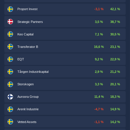
Proport Invest
-3,1 %
42,1 %
Strategic Partners
3,5 %
38,7 %
Keo Capital
7,1 %
30,5 %
Transferator B
16,6 %
23,1 %
EQT
9,2 %
22,9 %
Tången Industrikapital
2,9 %
21,2 %
Storskogen
3,3 %
20,1 %
Auroora Group
11,4 %
18,3 %
Arenit Industrie
-4,7 %
14,9 %
Vetted Assets
-1,1 %
14,2 %