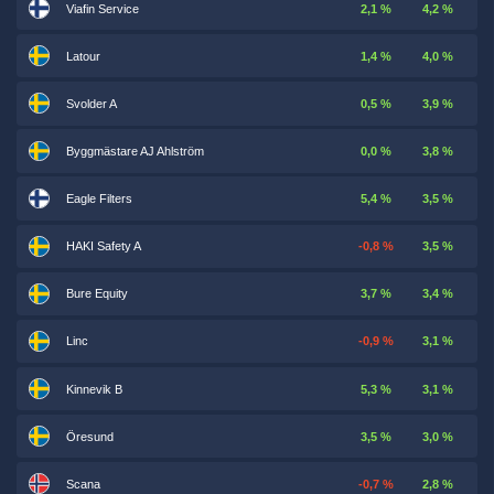
Viafin Service
2,1 %
4,2 %
Latour
1,4 %
4,0 %
Svolder A
0,5 %
3,9 %
Byggmästare AJ Ahlström
0,0 %
3,8 %
Eagle Filters
5,4 %
3,5 %
HAKI Safety A
-0,8 %
3,5 %
Bure Equity
3,7 %
3,4 %
Linc
-0,9 %
3,1 %
Kinnevik B
5,3 %
3,1 %
Öresund
3,5 %
3,0 %
Scana
-0,7 %
2,8 %