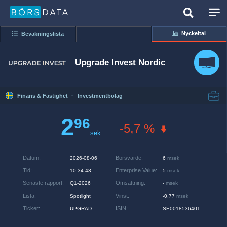
Nyckeltal
Bevakningslista
Upgrade Invest Nordic
Finans & Fastighet
·
Investmentbolag
2
96
-5,7 %
sek
Datum
:
Börsvärde
:
2026-08-06
6
msek
Tid
:
Enterprise Value
:
10:34:43
5
msek
Senaste rapport
:
Omsättning
:
Q1-2026
-
msek
Lista
:
Vinst
:
Spotlight
-0,77
msek
Ticker
:
ISIN
:
UPGRAD
SE0018536401