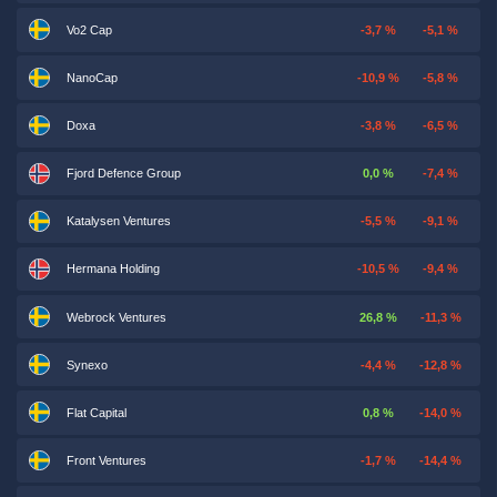
Vo2 Cap
-3,7 %
-5,1 %
NanoCap
-10,9 %
-5,8 %
Doxa
-3,8 %
-6,5 %
Fjord Defence Group
0,0 %
-7,4 %
Katalysen Ventures
-5,5 %
-9,1 %
Hermana Holding
-10,5 %
-9,4 %
Webrock Ventures
26,8 %
-11,3 %
Synexo
-4,4 %
-12,8 %
Flat Capital
0,8 %
-14,0 %
Front Ventures
-1,7 %
-14,4 %