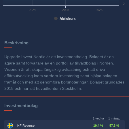
2
2024
2025
2026
Aktiekurs
Beskrivning
Upgrade Invest Nordic är ett investmentbolag. Bolaget är en
ägare samt förvaltare av en portfölj av tillväxtbolag i Norden.
Visionen är att skapa långsiktig avkastning och att driva
affärsutveckling inom vardera investering samt hjälpa bolagen
framåt och med att genomföra börsnoteringar. Bolaget grundades
2018 och har sitt huvudkontor i Stockholm.
Investmentbolag
1 vecka
1 månad
HF Reverse
19,4 %
57,3 %