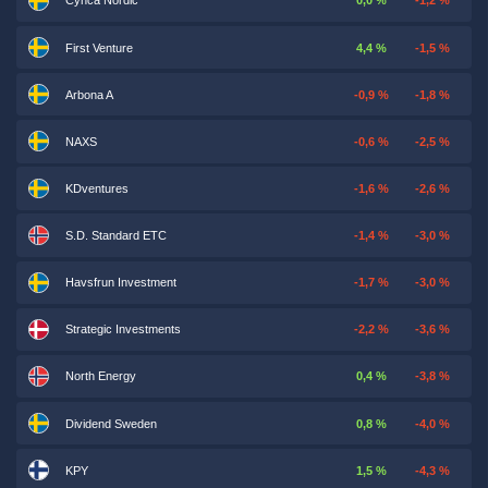
Cynca Nordic
0,0 %
-1,2 %
First Venture
4,4 %
-1,5 %
Arbona A
-0,9 %
-1,8 %
NAXS
-0,6 %
-2,5 %
KDventures
-1,6 %
-2,6 %
S.D. Standard ETC
-1,4 %
-3,0 %
Havsfrun Investment
-1,7 %
-3,0 %
Strategic Investments
-2,2 %
-3,6 %
North Energy
0,4 %
-3,8 %
Dividend Sweden
0,8 %
-4,0 %
KPY
1,5 %
-4,3 %