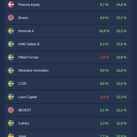
Pharma Equity
5,7 %
14,0 %
Bruton
4,9 %
13,7 %
Kinnevik A
16,9 %
13,3 %
HAKI Safety B
6,3 %
13,0 %
Hilbert Group
-1,5 %
12,8 %
Athanase Innovation
0,0 %
12,6 %
C100
4,5 %
12,5 %
Lane Capital
-3,3 %
12,3 %
BEVEST
2,1 %
12,1 %
Calviks
1,3 %
11,0 %
Volati
7,7 %
10,9 %