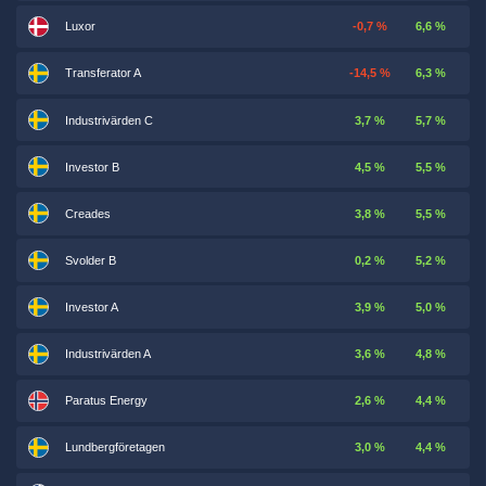
Luxor
-0,7 %
6,6 %
Transferator A
-14,5 %
6,3 %
Industrivärden C
3,7 %
5,7 %
Investor B
4,5 %
5,5 %
Creades
3,8 %
5,5 %
Svolder B
0,2 %
5,2 %
Investor A
3,9 %
5,0 %
Industrivärden A
3,6 %
4,8 %
Paratus Energy
2,6 %
4,4 %
Lundbergföretagen
3,0 %
4,4 %