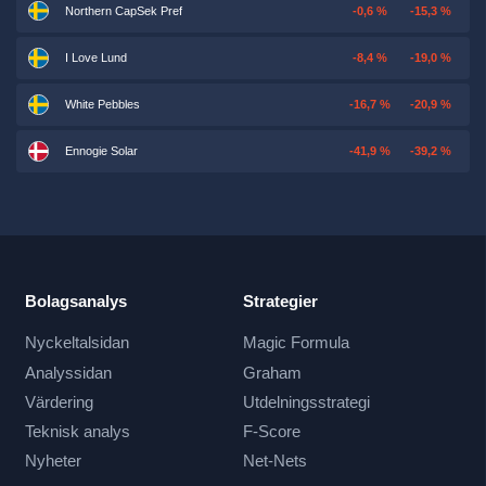
Northern CapSek Pref
-0,6 %
-15,3 %
I Love Lund
-8,4 %
-19,0 %
White Pebbles
-16,7 %
-20,9 %
Ennogie Solar
-41,9 %
-39,2 %
Bolagsanalys
Strategier
Nyckeltalsidan
Magic Formula
Analyssidan
Graham
Värdering
Utdelningsstrategi
Teknisk analys
F-Score
Nyheter
Net-Nets