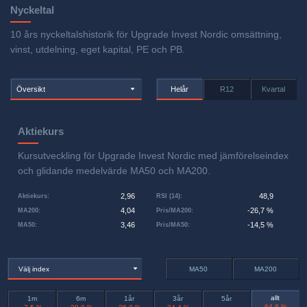
Nyckeltal
10 års nyckeltalshistorik för Upgrade Invest Nordic omsättning,
vinst, utdelning, eget kapital, PE och PB.
Översikt
Helår
R12
Kvartal
Aktiekurs
Kursutveckling för Upgrade Invest Nordic med jämförelseindex
och glidande medelvärde MA50 och MA200.
2,96
48,9
Aktiekurs
:
RSI (14)
:
4,04
-26,7 %
MA200
:
Pris/MA200
:
3,46
-14,5 %
MA50
:
Pris/MA50
:
Välj index
MA50
MA200
allt
1m
6m
1år
3år
5år
-64,8 %