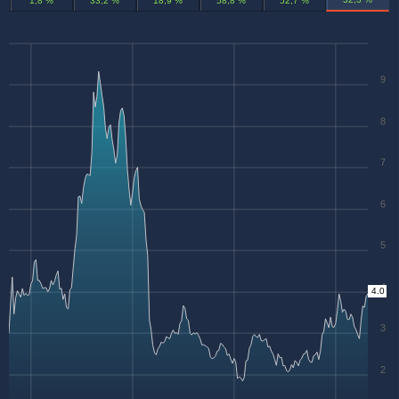
1,8 %
33,2 %
18,9 %
58,8 %
52,7 %
9
8
7
6
5
4
4.0
3
2