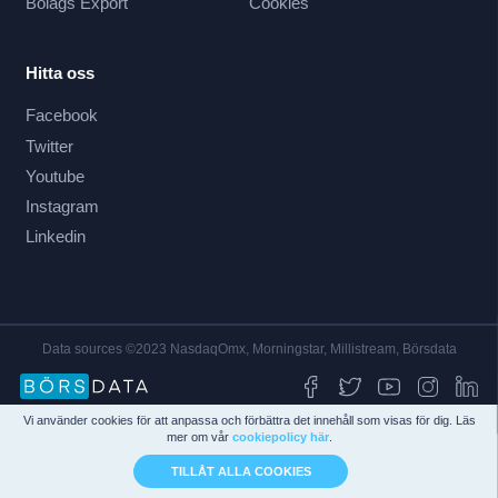
Bolags Export
Cookies
Hitta oss
Facebook
Twitter
Youtube
Instagram
Linkedin
Data sources ©2023 NasdaqOmx, Morningstar, Millistream, Börsdata
Vi använder cookies för att anpassa och förbättra det innehåll som visas för dig. Läs
mer om vår
cookiepolicy här
.
TILLÅT ALLA COOKIES