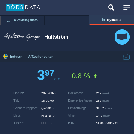
Nyckeltal
Bevakningslista
Hultström
Industri
·
Affärskonsulter
3
97
0,8 %
sek
Datum
:
Börsvärde
:
2026-08-06
242
msek
Tid
:
Enterprise Value
:
18:00:00
232
msek
Senaste rapport
:
Omsättning
:
Q2-2026
315,2
msek
Lista
:
Vinst
:
First North
14,6
msek
Ticker
:
ISIN
:
HULT B
SE0000483943