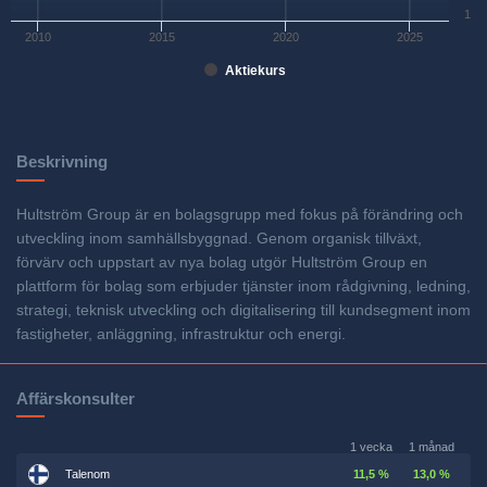
1
2010
2015
2020
2025
Aktiekurs
Beskrivning
Hultström Group är en bolagsgrupp med fokus på förändring och
utveckling inom samhällsbyggnad. Genom organisk tillväxt,
förvärv och uppstart av nya bolag utgör Hultström Group en
plattform för bolag som erbjuder tjänster inom rådgivning, ledning,
strategi, teknisk utveckling och digitalisering till kundsegment inom
fastigheter, anläggning, infrastruktur och energi.
Affärskonsulter
1 vecka
1 månad
Talenom
11,5 %
13,0 %