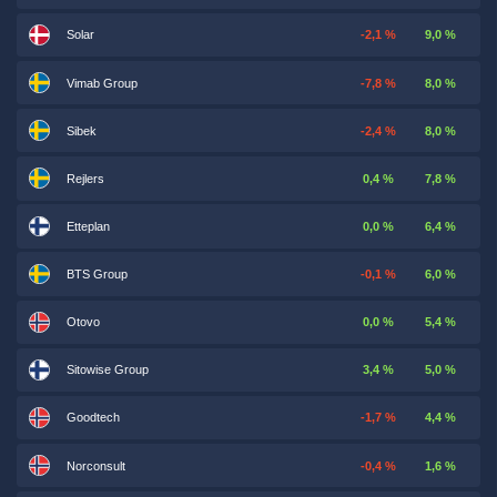
Solar
-2,1 %
9,0 %
Vimab Group
-7,8 %
8,0 %
Sibek
-2,4 %
8,0 %
Rejlers
0,4 %
7,8 %
Etteplan
0,0 %
6,4 %
BTS Group
-0,1 %
6,0 %
Otovo
0,0 %
5,4 %
Sitowise Group
3,4 %
5,0 %
Goodtech
-1,7 %
4,4 %
Norconsult
-0,4 %
1,6 %