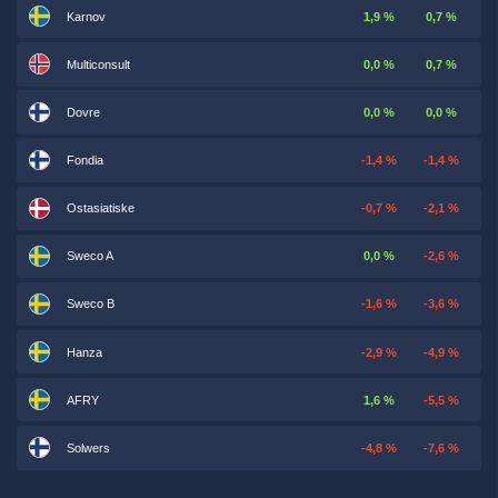
Karnov
1,9 %
0,7 %
Multiconsult
0,0 %
0,7 %
Dovre
0,0 %
0,0 %
Fondia
-1,4 %
-1,4 %
Ostasiatiske
-0,7 %
-2,1 %
Sweco A
0,0 %
-2,6 %
Sweco B
-1,6 %
-3,6 %
Hanza
-2,9 %
-4,9 %
AFRY
1,6 %
-5,5 %
Solwers
-4,8 %
-7,6 %