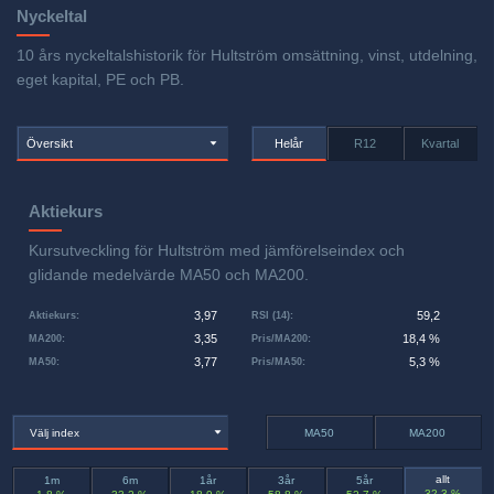
Nyckeltal
10 års nyckeltalshistorik för Hultström omsättning, vinst, utdelning,
eget kapital, PE och PB.
Översikt
Helår
R12
Kvartal
Aktiekurs
Kursutveckling för Hultström med jämförelseindex och
glidande medelvärde MA50 och MA200.
3,97
59,2
Aktiekurs
:
RSI (14)
:
3,35
18,4 %
MA200
:
Pris/MA200
:
3,77
5,3 %
MA50
:
Pris/MA50
:
Välj index
MA50
MA200
allt
1m
6m
1år
3år
5år
32,3 %