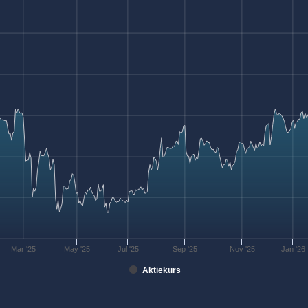
Mar '25
May '25
Jul '25
Sep '25
Nov '25
Jan '26
Aktiekurs