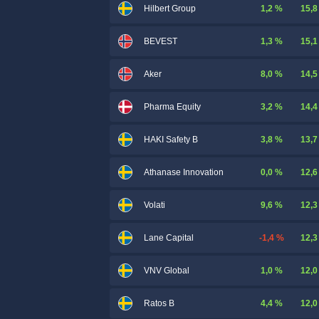
1,2 %
15,8
Hilbert Group
1,3 %
15,1
BEVEST
8,0 %
14,5
Aker
3,2 %
14,4
Pharma Equity
3,8 %
13,7
HAKI Safety B
0,0 %
12,6
Athanase Innovation
9,6 %
12,3
Volati
-1,4 %
12,3
Lane Capital
1,0 %
12,0
VNV Global
4,4 %
12,0
Ratos B