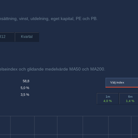
sättning, vinst, utdelning, eget kapital, PE och PB.
R12
Kvartal
örelseindex och glidande medelvärde MA50 och MA200.
58,8
Välj index
5,0 %
3,5 %
1m
6m
4,0 %
1,4 %