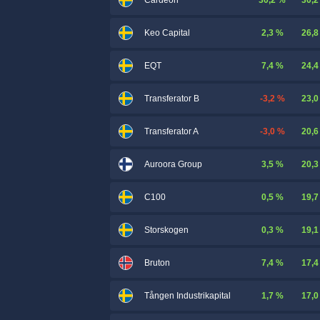
Cardeon
2,3 %
26,8
Keo Capital
7,4 %
24,4
EQT
-3,2 %
23,0
Transferator B
-3,0 %
20,6
Transferator A
3,5 %
20,3
Auroora Group
0,5 %
19,7
C100
0,3 %
19,1
Storskogen
7,4 %
17,4
Bruton
1,7 %
17,0
Tången Industrikapital