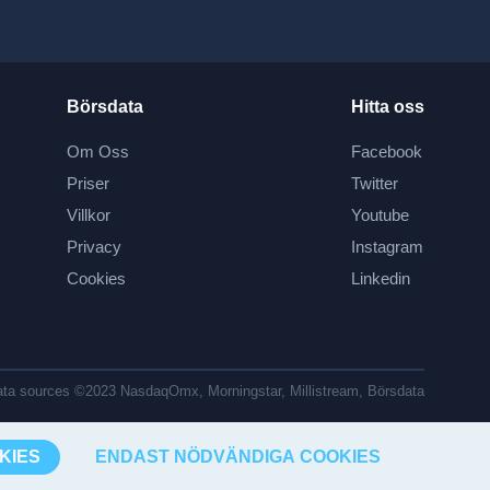
Börsdata
Hitta oss
Om Oss
Facebook
Priser
Twitter
Villkor
Youtube
Privacy
Instagram
Cookies
Linkedin
ta sources ©2023 NasdaqOmx, Morningstar, Millistream, Börsdata
KIES
ENDAST NÖDVÄNDIGA COOKIES