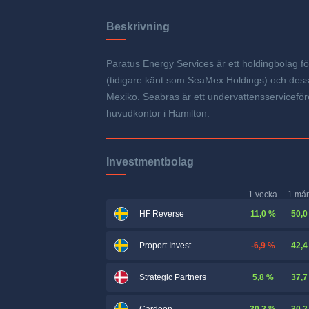
Beskrivning
Paratus Energy Services är ett holdingbolag f
(tidigare känt som SeaMex Holdings) och dess j
Mexiko. Seabras är ett undervattensserviceföret
huvudkontor i Hamilton.
Investmentbolag
1 vecka
1 må
11,0 %
50,0
HF Reverse
-6,9 %
42,4
Proport Invest
5,8 %
37,7
Strategic Partners
30,2 %
30,2