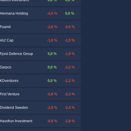
Abelco Investment
-4,5 %
0,0 %
Hermana Holding
-2,6 %
-0,5 %
Foamit
-1,0 %
-1,5 %
Vo2 Cap
5,0 %
-1,9 %
Fjord Defence Group
0,0 %
-2,2 %
Garpco
0,0 %
-2,2 %
KDventures
-0,8 %
-2,3 %
First Venture
-2,0 %
-2,4 %
Dividend Sweden
-0,9 %
-2,8 %
Havsfrun Investment