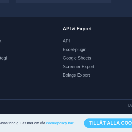
API & Export
a
API
Excel-plugin
tegi
Google Sheets
Screener Export
Bolags Export
Da
TILLÅT ALLA COO
visas för dig. Läs mer om vår
cookiepolicy här
.