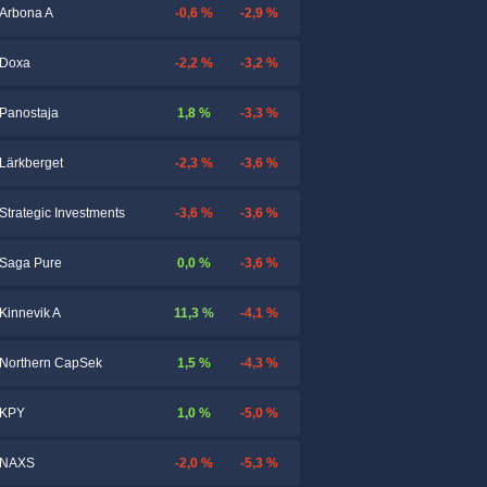
-0,6 %
-2,9 %
Arbona A
-2,2 %
-3,2 %
Doxa
1,8 %
-3,3 %
Panostaja
-2,3 %
-3,6 %
Lärkberget
-3,6 %
-3,6 %
Strategic Investments
0,0 %
-3,6 %
Saga Pure
11,3 %
-4,1 %
Kinnevik A
1,5 %
-4,3 %
Northern CapSek
1,0 %
-5,0 %
KPY
-2,0 %
-5,3 %
NAXS