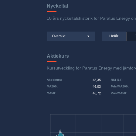
Nyckeltal
10 års nyckeltalshistorik för Paratus Energy om
Översikt
Helår
Aktiekurs
Kursutveckling för Paratus Energy med jämf
Aktiekurs
:
48,35
RSI (14)
:
MA200
:
46,03
Pris/MA200
:
MA50
:
46,72
Pris/MA50
: