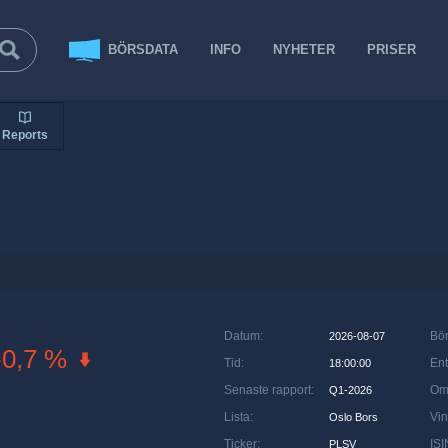
BÖRSDATA
INFO
NYHETER
PRISER
Reports
Datum
:
Bö
2026-08-07
-0,7 %
Tid
:
Ent
18:00:00
Senaste rapport
:
Om
Q1-2026
Lista
:
Vin
Oslo Bors
Ticker
:
ISI
PLSV