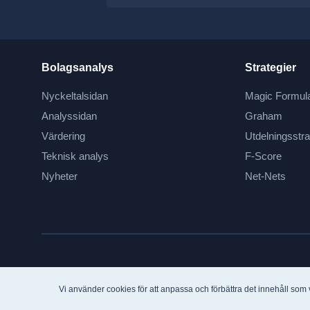
Bolagsanalys
Strategier
Nyckeltalsidan
Magic Formul
Analyssidan
Graham
Värdering
Utdelningsstra
Teknisk analys
F-Score
Nyheter
Net-Nets
Vi använder cookies för att anpassa och förbättra det innehåll som 