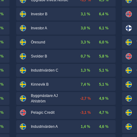
Upgrade Invest Nordic
 %
3,1 %
6,4 %
Investor B
 %
3,0 %
6,1 %
Investor A
 %
3,3 %
6,0 %
Öresund
 %
0,7 %
5,8 %
Svolder B
 %
1,3 %
5,1 %
Industrivärden C
 %
7,4 %
5,1 %
Kinnevik B
Byggmästare AJ
 %
-2,7 %
4,9 %
Ahlström
 %
-3,1 %
4,7 %
Pelagic Credit
 %
1,4 %
4,6 %
Industrivärden A