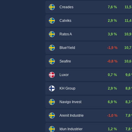
7,6 %
11,5
Creades
2,9 %
11,4
Calviks
3,9 %
10,9
Ratos A
-1,9 %
10,7
BlueYield
-0,8 %
10,6
Seafire
0,7 %
9,6
Luxor
2,9 %
8,8
KH Group
6,9 %
8,3
Navigo Invest
-1,0 %
7,8
Arenit Industrie
1,2 %
7,8
Idun Industrier