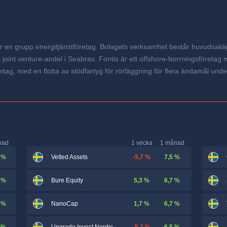
ör en grupp energitjänstföretag. Bolagets verksamhet består huvudsakl
oint venture-andel i Seabras. Fontis är ett offshore-borrningsföretag m
ag, med en flotta av stödfartyg för rörläggning för flera ändamål under k
nad
1 vecka
1 månad
 %
-5,7 %
7,5 %
Vetted Assets
 %
5,3 %
6,7 %
Bure Equity
 %
1,7 %
6,7 %
NanoCap
 %
-5,7 %
6,5 %