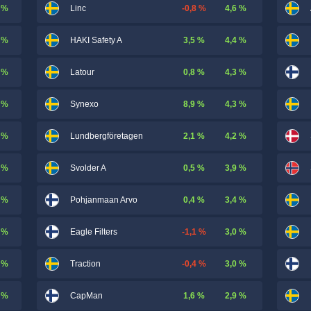
 %
-0,8 %
4,6 %
Linc
 %
3,5 %
4,4 %
HAKI Safety A
 %
0,8 %
4,3 %
Latour
 %
8,9 %
4,3 %
Synexo
 %
2,1 %
4,2 %
Lundbergföretagen
 %
0,5 %
3,9 %
Svolder A
 %
0,4 %
3,4 %
Pohjanmaan Arvo
 %
-1,1 %
3,0 %
Eagle Filters
 %
-0,4 %
3,0 %
Traction
 %
1,6 %
2,9 %
CapMan