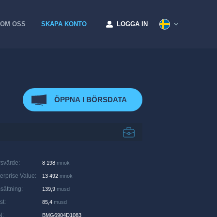
OM OSS
SKAPA KONTO
LOGGA IN
ÖPPNA I BÖRSDATA
rsvärde
:
8 198
mnok
erprise Value
:
13 492
mnok
sättning
:
139,9
musd
st
:
85,4
musd
N
:
BMG6904D1083