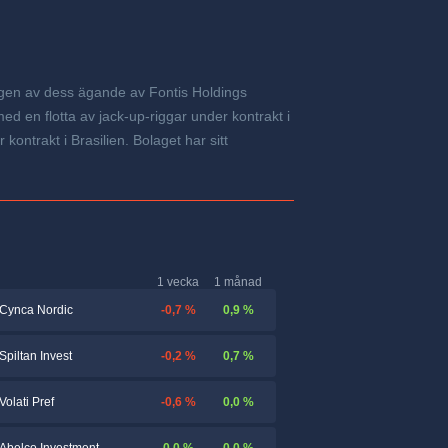
igen av dess ägande av Fontis Holdings
ed en flotta av jack-up-riggar under kontrakt i
ontrakt i Brasilien. Bolaget har sitt
1 vecka
1 månad
-0,7 %
0,9 %
Cynca Nordic
-0,2 %
0,7 %
Spiltan Invest
-0,6 %
0,0 %
Volati Pref
0,0 %
0,0 %