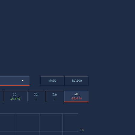
MA50
MA200
allt
1år
3år
5år
-19,4 %
14,4 %
-
-
60