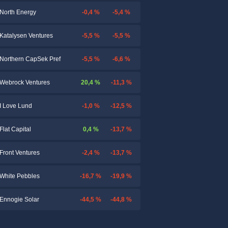
-0,4 %
-5,4 %
North Energy
-5,5 %
-5,5 %
Katalysen Ventures
-5,5 %
-6,6 %
Northern CapSek Pref
20,4 %
-11,3 %
Webrock Ventures
-1,0 %
-12,5 %
I Love Lund
0,4 %
-13,7 %
Flat Capital
-2,4 %
-13,7 %
Front Ventures
-16,7 %
-19,9 %
White Pebbles
-44,5 %
-44,8 %
Ennogie Solar