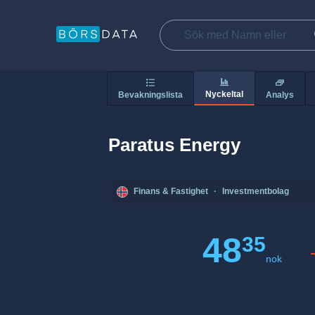
Nyckeltal
Bevakningslista
Analys
Paratus Energy
Finans & Fastighet
·
Investmentbolag
48
35
nok