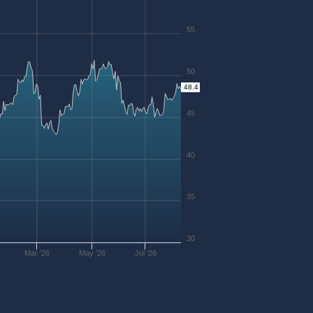
55
50
48.4
45
40
35
30
Mar '26
May '26
Jul '26