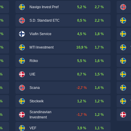
 %
5,2 %
2,7 %
Navigo Invest Pref
 %
0,5 %
2,2 %
S.D. Standard ETC
 %
4,5 %
1,8 %
Viafin Service
 %
10,9 %
1,7 %
MTI Investment
 %
5,5 %
1,6 %
Röko
 %
0,7 %
1,5 %
UIE
 %
-2,7 %
1,4 %
Scana
 %
1,2 %
1,2 %
Stockwik
Scandinavian
 %
-1,7 %
1,2 %
Investment
 %
3,9 %
1,1 %
VEF