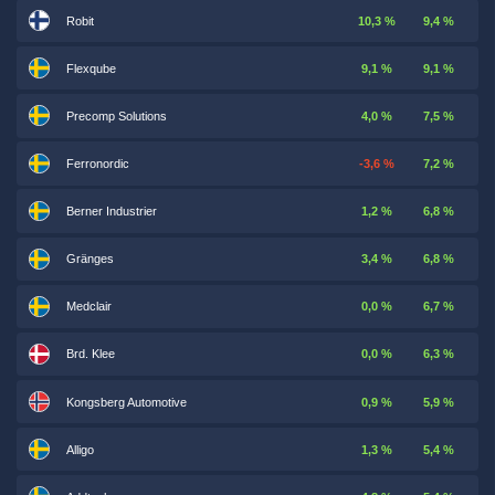
Robit
10,3 %
9,4 %
Flexqube
9,1 %
9,1 %
Precomp Solutions
4,0 %
7,5 %
Ferronordic
-3,6 %
7,2 %
Berner Industrier
1,2 %
6,8 %
Gränges
3,4 %
6,8 %
Medclair
0,0 %
6,7 %
Brd. Klee
0,0 %
6,3 %
Kongsberg Automotive
0,9 %
5,9 %
Alligo
1,3 %
5,4 %