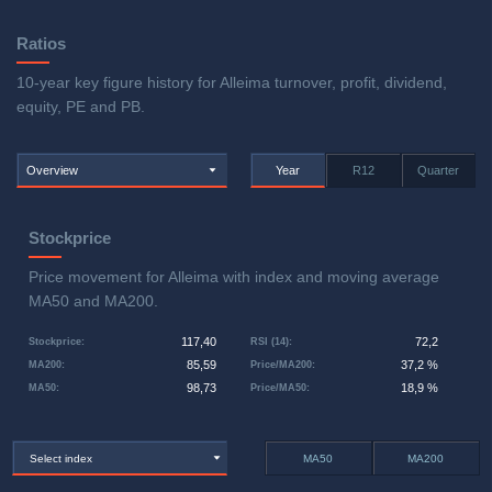
Ratios
10-year key figure history for Alleima turnover, profit, dividend,
equity, PE and PB.
Overview
Year
R12
Quarter
Stockprice
Price movement for Alleima with index and moving average
MA50 and MA200.
117,40
72,2
Stockprice
:
RSI (14)
:
85,59
37,2 %
MA200
:
Price/MA200
:
98,73
18,9 %
MA50
:
Price/MA50
:
Select index
MA50
MA200