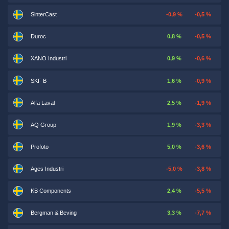
SinterCast
-0,9 %
-0,5 %
Duroc
0,8 %
-0,5 %
XANO Industri
0,9 %
-0,6 %
SKF B
1,6 %
-0,9 %
Alfa Laval
2,5 %
-1,9 %
AQ Group
1,9 %
-3,3 %
Profoto
5,0 %
-3,6 %
Ages Industri
-5,0 %
-3,8 %
KB Components
2,4 %
-5,5 %
Bergman & Beving
3,3 %
-7,7 %