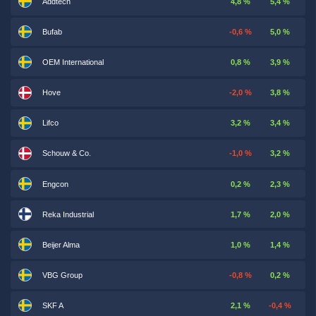
Addtech
4,8 %
5,4 %
Bufab
-0,6 %
5,0 %
OEM International
0,8 %
3,9 %
Hove
-2,0 %
3,8 %
Lifco
3,2 %
3,4 %
Schouw & Co.
-1,0 %
3,2 %
Engcon
0,2 %
2,3 %
Reka Industrial
1,7 %
2,0 %
Beijer Alma
1,0 %
1,4 %
VBG Group
-0,8 %
0,2 %
SKF A
2,1 %
-0,4 %