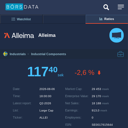
Ratios
Watchlist
Alleima
Industrials
·
Industrial Components
117
40
-2,6 %
sek
Date
:
Market Cap
:
2026-08-06
29 453
msek
Time
:
Enterprise Value
:
18:00:00
29 170
msek
Latest report
:
Net Sales
:
Q2-2026
18 188
msek
List
:
Earnings
:
Large Cap
913,0
msek
Ticker
:
Employees
:
ALLEI
0
ISIN
:
SE0017615644