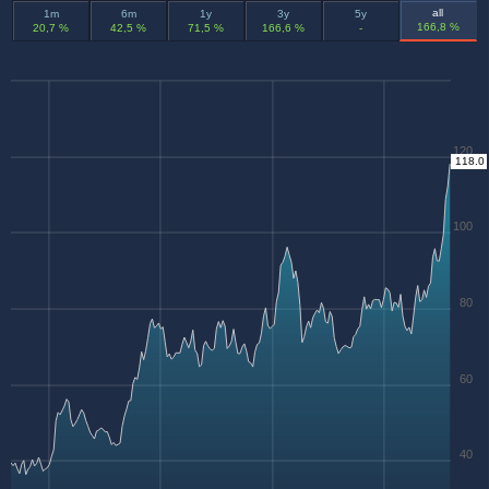
all
1m
6m
1y
3y
5y
166,8 %
20,7 %
42,5 %
71,5 %
166,6 %
-
120
118.0
100
80
60
40