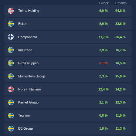
1 week
1 month
Tekna Holding
6,0 %
64,8 %
Bulten
8,0 %
33,6 %
Componenta
13,7 %
26,4 %
Indutrade
2,9 %
16,7 %
ProfilGruppen
-1,3 %
16,5 %
Momentum Group
2,3 %
15,0 %
Norsk Titanium
12,4 %
14,2 %
Karnell Group
2,1 %
12,3 %
Teqnion
0,8 %
11,5 %
BE Group
1,0 %
11,3 %