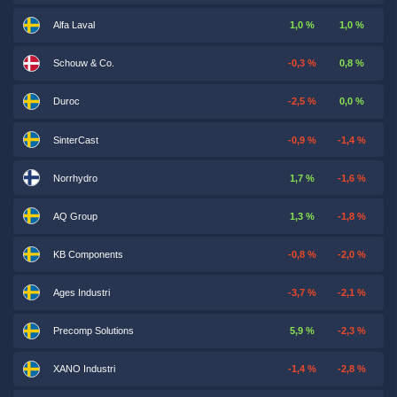
Alfa Laval
1,0 %
1,0 %
Schouw & Co.
-0,3 %
0,8 %
Duroc
-2,5 %
0,0 %
SinterCast
-0,9 %
-1,4 %
Norrhydro
1,7 %
-1,6 %
AQ Group
1,3 %
-1,8 %
KB Components
-0,8 %
-2,0 %
Ages Industri
-3,7 %
-2,1 %
Precomp Solutions
5,9 %
-2,3 %
XANO Industri
-1,4 %
-2,8 %