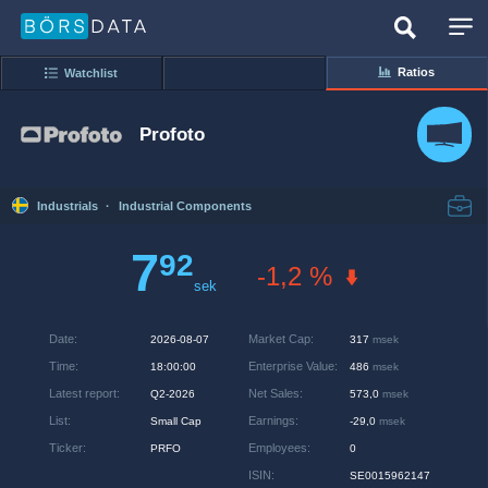
Ratios
Watchlist
Profoto
Industrials
·
Industrial Components
7
92
-1,2 %
sek
Date
:
Market Cap
:
2026-08-07
317
msek
Time
:
Enterprise Value
:
18:00:00
486
msek
Latest report
:
Net Sales
:
Q2-2026
573,0
msek
List
:
Earnings
:
Small Cap
-29,0
msek
Ticker
:
Employees
:
PRFO
0
ISIN
:
SE0015962147