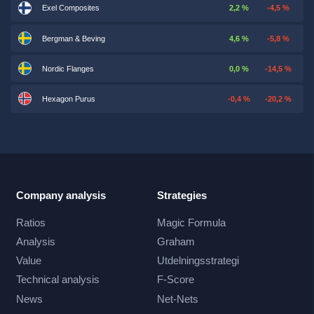
Exel Composites
2,2 %
-4,5 %
Bergman & Beving
4,6 %
-5,8 %
Nordic Flanges
0,0 %
-14,5 %
Hexagon Purus
-0,4 %
-20,2 %
Company analysis
Strategies
Ratios
Magic Formula
Analysis
Graham
Value
Utdelningsstrategi
Technical analysis
F-Score
News
Net-Nets