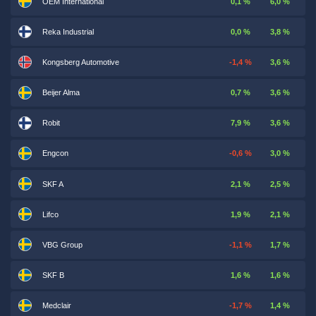
OEM International
0,1 %
6,0 %
Reka Industrial
0,0 %
3,8 %
Kongsberg Automotive
-1,4 %
3,6 %
Beijer Alma
0,7 %
3,6 %
Robit
7,9 %
3,6 %
Engcon
-0,6 %
3,0 %
SKF A
2,1 %
2,5 %
Lifco
1,9 %
2,1 %
VBG Group
-1,1 %
1,7 %
SKF B
1,6 %
1,6 %
Medclair
-1,7 %
1,4 %