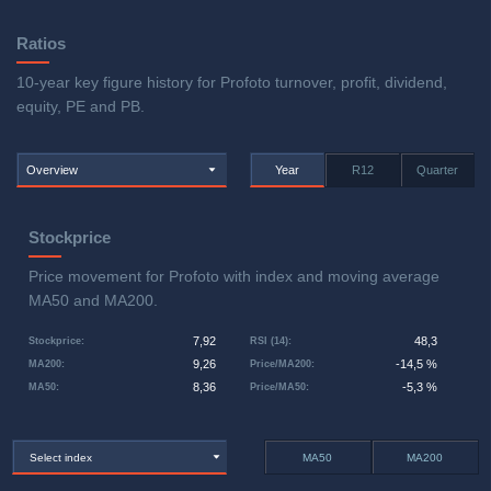
Ratios
10-year key figure history for Profoto turnover, profit, dividend,
equity, PE and PB.
Overview
Year
R12
Quarter
Stockprice
Price movement for Profoto with index and moving average
MA50 and MA200.
7,92
48,3
Stockprice
:
RSI (14)
:
9,26
-14,5 %
MA200
:
Price/MA200
:
8,36
-5,3 %
MA50
:
Price/MA50
:
Select index
MA50
MA200