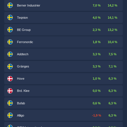
Berner Industrier
7,0 %
14,2 %
Teqnion
4,0 %
14,1 %
BE Group
2,3 %
13,2 %
Ferronordic
1,8 %
10,4 %
Addtech
3,3 %
7,5 %
Gränges
3,3 %
7,1 %
Hove
1,0 %
6,3 %
Brd. Klee
0,0 %
6,3 %
Bufab
0,6 %
6,3 %
Alligo
-1,9 %
6,3 %