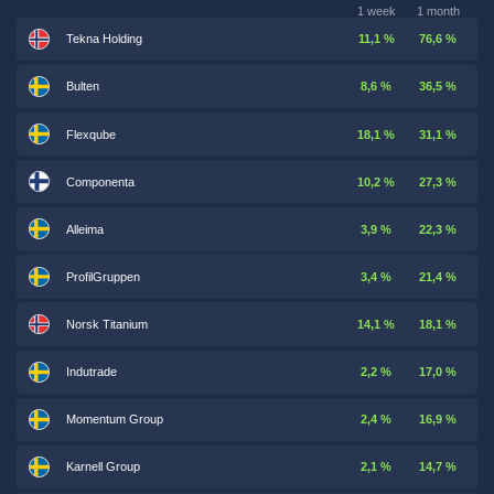
1 week
1 month
Tekna Holding
11,1 %
76,6 %
Bulten
8,6 %
36,5 %
Flexqube
18,1 %
31,1 %
Componenta
10,2 %
27,3 %
Alleima
3,9 %
22,3 %
ProfilGruppen
3,4 %
21,4 %
Norsk Titanium
14,1 %
18,1 %
Indutrade
2,2 %
17,0 %
Momentum Group
2,4 %
16,9 %
Karnell Group
2,1 %
14,7 %