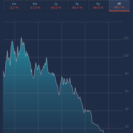
all
1m
6m
1y
3y
5y
-88,7 %
-2,2 %
-17,5 %
-63,0 %
-90,4 %
-90,5 %
120
100
80
60
40
20