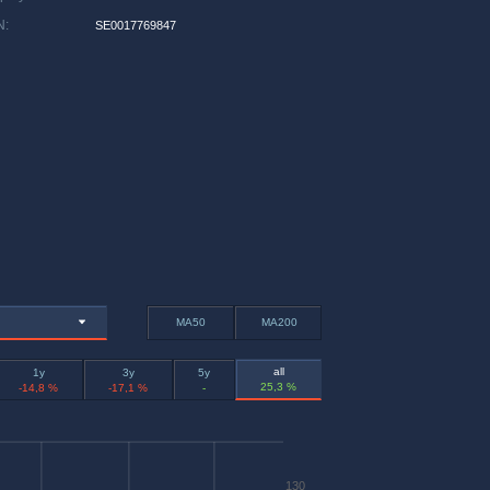
N
:
SE0017769847
MA50
MA200
all
1y
3y
5y
25,3 %
-14,8 %
-17,1 %
-
130