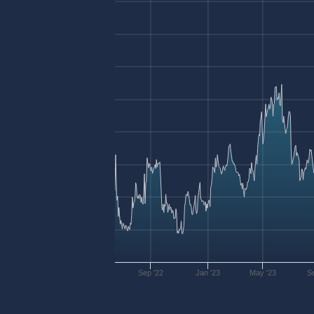
Sep '22
Jan '23
May '23
S