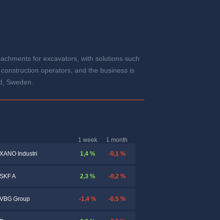
ttachments for excavators, with solutions such
construction operators, and the business is
nd, Sweden.
1 week
1 month
1,4 %
-0,1 %
XANO Industri
2,3 %
-0,2 %
SKF A
-1,4 %
-0,5 %
VBG Group