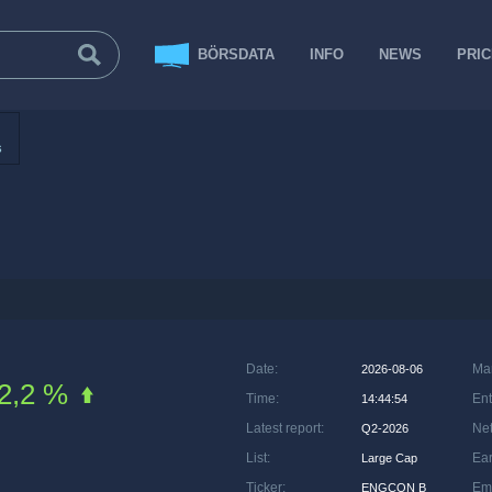
BÖRSDATA
INFO
NEWS
PRI
s
Date
:
Ma
2026-08-06
2,2 %
Time
:
Ent
14:44:54
Latest report
:
Net
Q2-2026
List
:
Ea
Large Cap
Ticker
:
Em
ENGCON B