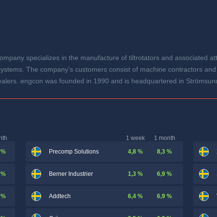
company specializes in the manufacture of tiltrotators and associated a
l systems. The company's customers consist of machine contractors and 
dealers. engcon was founded in 1990 and is headquartered in Strömsu
nth
1 week
1 month
 %
4,8 %
8,3 %
Precomp Solutions
 %
1,3 %
6,9 %
Berner Industrier
 %
6,4 %
6,9 %
Addtech