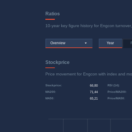
Ratios
10-year key figure history for Engcon turnover,
Overview
Year
Stockprice
Price movement for Engcon with index and 
Stockprice
:
66,80
RSI (14)
:
MA200
:
71,44
Price/MA200
:
MA50
:
65,21
Price/MA50
: