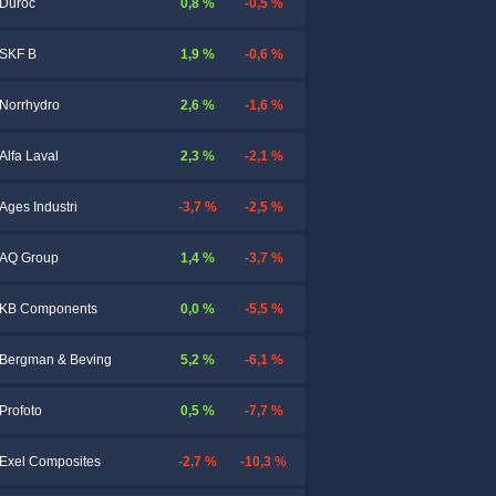
0,8 %
-0,5 %
Duroc
1,9 %
-0,6 %
SKF B
2,6 %
-1,6 %
Norrhydro
2,3 %
-2,1 %
Alfa Laval
-3,7 %
-2,5 %
Ages Industri
1,4 %
-3,7 %
AQ Group
0,0 %
-5,5 %
KB Components
5,2 %
-6,1 %
Bergman & Beving
0,5 %
-7,7 %
Profoto
-2,7 %
-10,3 %
Exel Composites