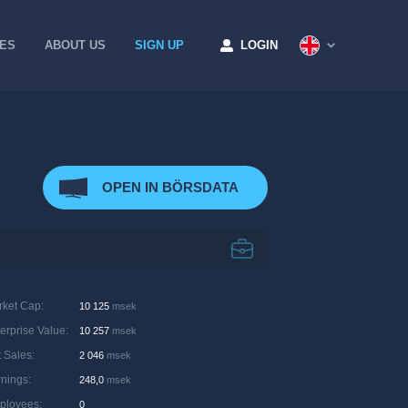
CES
ABOUT US
SIGN UP
LOGIN
OPEN IN BÖRSDATA
rket Cap
:
10 125
msek
erprise Value
:
10 257
msek
 Sales
:
2 046
msek
rnings
:
248,0
msek
ployees
:
0