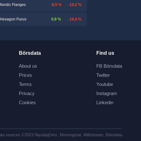
-8,5 %
-19,2 %
Nordic Flanges
0,9 %
-19,4 %
Hexagon Purus
Börsdata
Find us
About us
FB Börsdata
Prices
Twitter
Terms
Youtube
Privacy
Instagram
Cookies
Linkedin
ta sources ©2023 NasdaqOmx, Morningstar, Millistream, Börsdata