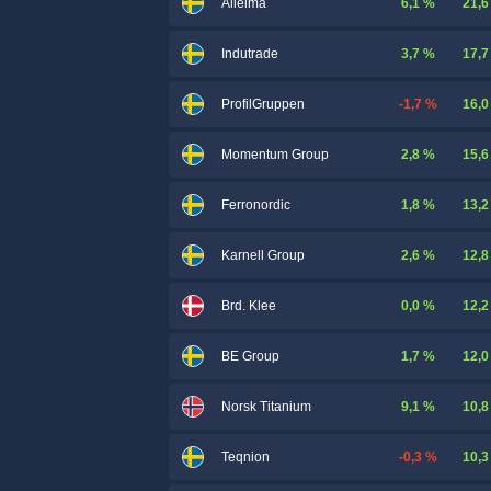
6,1 %
21,6
Alleima
3,7 %
17,7
Indutrade
-1,7 %
16,0
ProfilGruppen
2,8 %
15,6
Momentum Group
1,8 %
13,2
Ferronordic
2,6 %
12,8
Karnell Group
0,0 %
12,2
Brd. Klee
1,7 %
12,0
BE Group
9,1 %
10,8
Norsk Titanium
-0,3 %
10,3
Teqnion