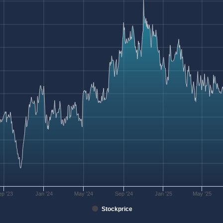
ep '23
Jan '24
May '24
Sep '24
Jan '25
May '25
Stockprice