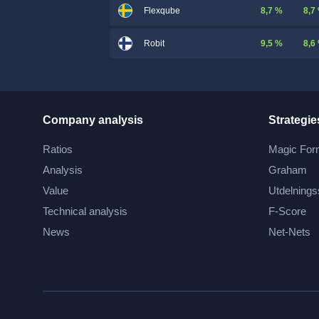
8,7 %
8,7
Flexqube
9,5 %
8,6
Robit
Company analysis
Strategie
Ratios
Magic For
Analysis
Graham
Value
Utdelnings
Technical analysis
F-Score
News
Net-Nets