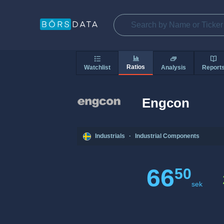
Ratios
Watchlist
Analysis
Report
Engcon
Industrials
·
Industrial Components
66
50
sek