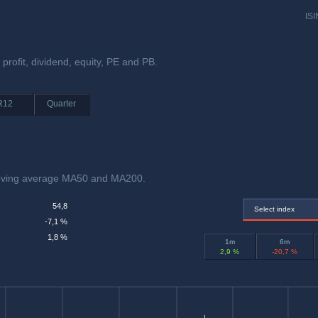
ISI
 profit, dividend, equity, PE and PB.
R12
Quarter
moving average MA50 and MA200.
54,8
Select index
-7,1 %
1,8 %
1m
6m
2,9 %
-20,7 %