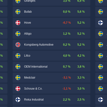
 %
3,5 %
6,9 %
Gränges
 %
0,0 %
5,6 %
Bufab
 %
-0,7 %
5,2 %
Hove
 %
1,2 %
5,2 %
Alligo
 %
0,2 %
5,2 %
Kongsberg Automotive
 %
4,0 %
4,2 %
Lifco
 %
0,7 %
3,8 %
OEM International
 %
-3,1 %
3,3 %
Medclair
 %
-1,1 %
3,0 %
Schouw & Co.
 %
2,2 %
2,5 %
Reka Industrial