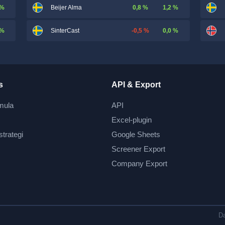
 %
0,8 %
1,2 %
Beijer Alma
 %
-0,5 %
0,0 %
SinterCast
s
API & Export
mula
API
Excel-plugin
strategi
Google Sheets
Screener Export
Company Export
Da