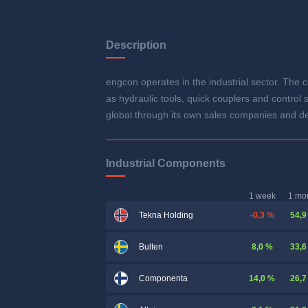
Description
engcon operates in the industrial sector. The 
as hydraulic tools, quick couplers and contro
global through its own sales companies and 
Industrial Components
1 week
1 mo
-0,3 %
54,9
Tekna Holding
8,0 %
33,6
Bulten
14,0 %
26,7
Componenta