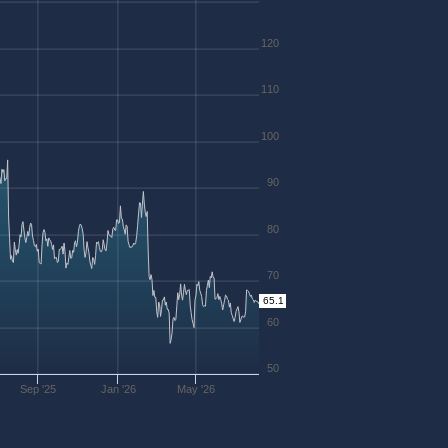
120
110
100
90
80
70
65.1
60
50
Sep '25
Jan '26
May '26