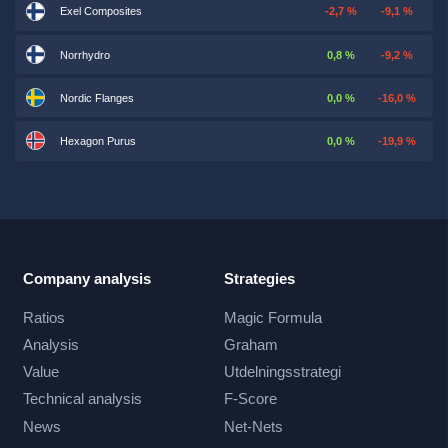
Exel Composites
-2,7 %
-9,1 %
Norrhydro
0,8 %
-9,2 %
Nordic Flanges
0,0 %
-16,0 %
Hexagon Purus
0,0 %
-19,9 %
Company analysis
Strategies
Ratios
Magic Formula
Analysis
Graham
Value
Utdelningsstrategi
Technical analysis
F-Score
News
Net-Nets