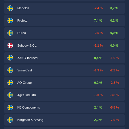
Medclair
-2,4 %
0,7 %
Profoto
7,4 %
0,2 %
Duroc
-2,5 %
0,0 %
Schouw & Co.
-1,1 %
0,0 %
XANO Industri
0,4 %
-1,0 %
SinterCast
-1,9 %
-2,3 %
AQ Group
0,2 %
-2,8 %
Ages Industri
-5,0 %
-3,8 %
KB Components
2,4 %
-5,5 %
Bergman & Beving
2,2 %
-7,9 %