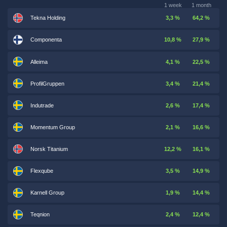
1 week
1 month
Tekna Holding
3,3 %
64,2 %
Componenta
10,8 %
27,9 %
Alleima
4,1 %
22,5 %
ProfilGruppen
3,4 %
21,4 %
Indutrade
2,6 %
17,4 %
Momentum Group
2,1 %
16,6 %
Norsk Titanium
12,2 %
16,1 %
Flexqube
3,5 %
14,9 %
Karnell Group
1,9 %
14,4 %
Teqnion
2,4 %
12,4 %