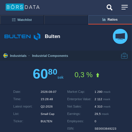
Ratios
Watchlist
Bulten
Industrials
·
Industrial Components
60
80
0,3 %
sek
Date
:
Market Cap
:
2026-08-07
1 290
msek
Time
:
Enterprise Value
:
15:28:48
2 112
msek
Latest report
:
Net Sales
:
Q2-2026
4 310
msek
List
:
Earnings
:
Small Cap
29,5
msek
Ticker
:
Employees
:
BULTEN
0
ISIN
:
SE0003849223