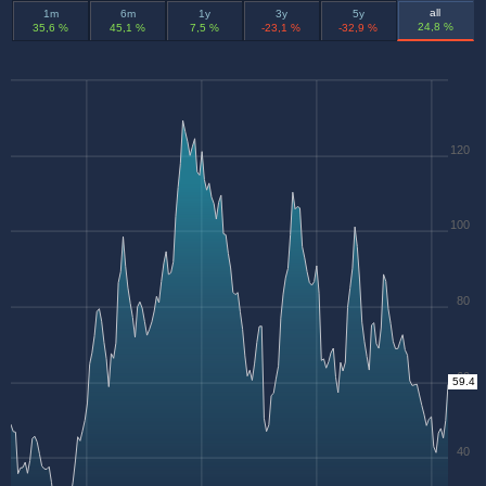
all
1m
6m
1y
3y
5y
24,8 %
35,6 %
45,1 %
7,5 %
-23,1 %
-32,9 %
120
100
80
60
59.4
40