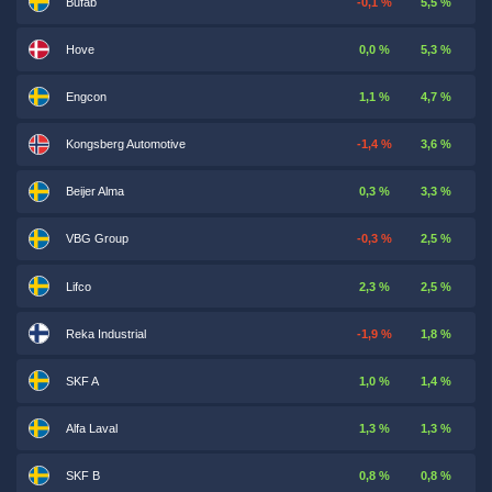
Bufab
-0,1 %
5,5 %
Hove
0,0 %
5,3 %
Engcon
1,1 %
4,7 %
Kongsberg Automotive
-1,4 %
3,6 %
Beijer Alma
0,3 %
3,3 %
VBG Group
-0,3 %
2,5 %
Lifco
2,3 %
2,5 %
Reka Industrial
-1,9 %
1,8 %
SKF A
1,0 %
1,4 %
Alfa Laval
1,3 %
1,3 %
SKF B
0,8 %
0,8 %