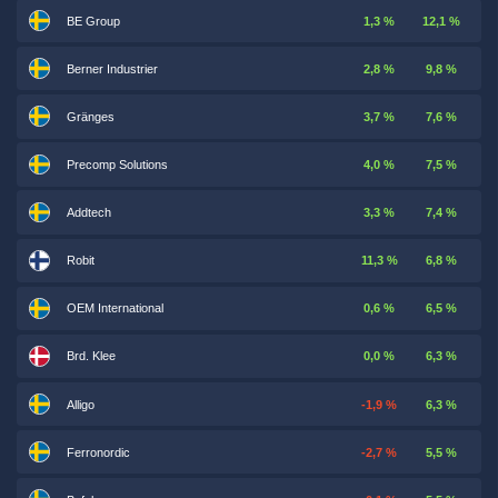
BE Group
1,3 %
12,1 %
Berner Industrier
2,8 %
9,8 %
Gränges
3,7 %
7,6 %
Precomp Solutions
4,0 %
7,5 %
Addtech
3,3 %
7,4 %
Robit
11,3 %
6,8 %
OEM International
0,6 %
6,5 %
Brd. Klee
0,0 %
6,3 %
Alligo
-1,9 %
6,3 %
Ferronordic
-2,7 %
5,5 %