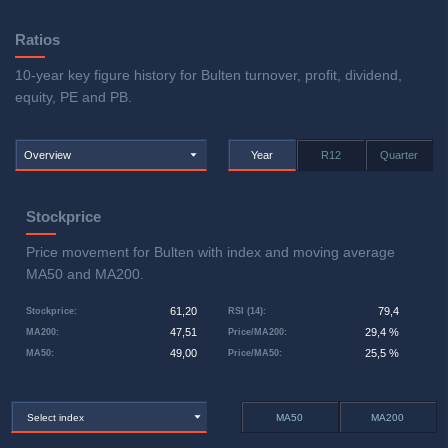
Ratios
10-year key figure history for Bulten turnover, profit, dividend,
equity, PE and PB.
Overview
Year
R12
Quarter
Stockprice
Price movement for Bulten with index and moving average
MA50 and MA200.
61,20
79,4
Stockprice
:
RSI (14)
:
47,51
29,4 %
MA200
:
Price/MA200
:
49,00
25,5 %
MA50
:
Price/MA50
:
Select index
MA50
MA200