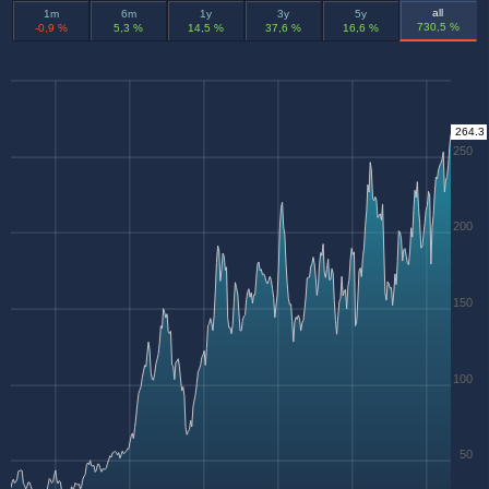
all
1m
6m
1y
3y
5y
730,5 %
-0,9 %
5,3 %
14,5 %
37,6 %
16,6 %
264.3
250
200
150
100
50