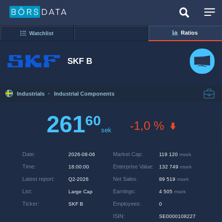
Ratios
Watchlist
SKF B
Industrials
·
Industrial Components
261
60
-1,0 %
sek
Date
:
Market Cap
:
2026-08-06
119 120
msek
Time
:
Enterprise Value
:
18:00:00
132 749
msek
Latest report
:
Net Sales
:
Q2-2026
89 519
msek
List
:
Earnings
:
Large Cap
4 505
msek
Ticker
:
Employees
:
SKF B
0
ISIN
:
SE0000108227