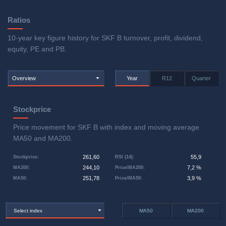
Ratios
10-year key figure history for SKF B turnover, profit, dividend,
equity, PE and PB.
Overview
Year
R12
Quarter
Stockprice
Price movement for SKF B with index and moving average
MA50 and MA200.
261,60
55,9
Stockprice
:
RSI (14)
:
244,10
7,2 %
MA200
:
Price/MA200
:
251,78
3,9 %
MA50
:
Price/MA50
:
Select index
MA50
MA200