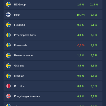
BE Group
1,0 %
11,3 %
Robit
10,3 %
9,4 %
Flexqube
9,1 %
9,1 %
Precomp Solutions
4,0 %
7,5 %
Ferronordic
-3,6 %
7,2 %
Berner Industrier
1,2 %
6,8 %
Gränges
3,4 %
6,8 %
Medclair
0,0 %
6,7 %
Brd. Klee
0,0 %
6,3 %
Kongsberg Automotive
0,9 %
5,9 %