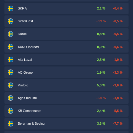
SKF A
2,1 %
-0,4 %
SinterCast
-0,9 %
-0,5 %
Duroc
0,8 %
-0,5 %
XANO Industri
0,9 %
-0,6 %
Alfa Laval
2,5 %
-1,9 %
AQ Group
1,9 %
-3,3 %
Profoto
5,0 %
-3,6 %
Ages Industri
-5,0 %
-3,8 %
KB Components
2,4 %
-5,5 %
Bergman & Beving
3,3 %
-7,7 %