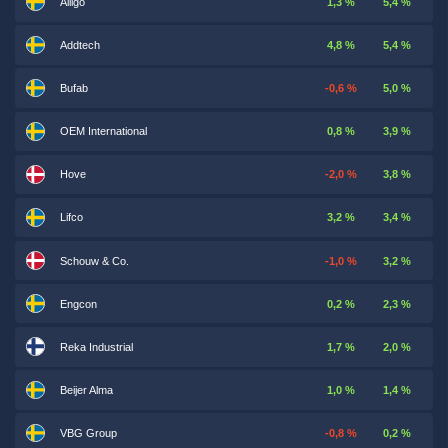
Alligo
1,3 %
5,4 %
Addtech
4,8 %
5,4 %
Bufab
-0,6 %
5,0 %
OEM International
0,8 %
3,9 %
Hove
-2,0 %
3,8 %
Lifco
3,2 %
3,4 %
Schouw & Co.
-1,0 %
3,2 %
Engcon
0,2 %
2,3 %
Reka Industrial
1,7 %
2,0 %
Beijer Alma
1,0 %
1,4 %
VBG Group
-0,8 %
0,2 %