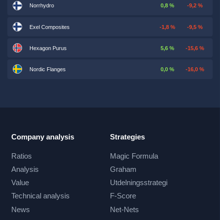
Norrhydro
0,8 %
-9,2 %
Exel Composites
-1,8 %
-9,5 %
Hexagon Purus
5,6 %
-15,6 %
Nordic Flanges
0,0 %
-16,0 %
Company analysis
Strategies
Ratios
Magic Formula
Analysis
Graham
Value
Utdelningsstrategi
Technical analysis
F-Score
News
Net-Nets