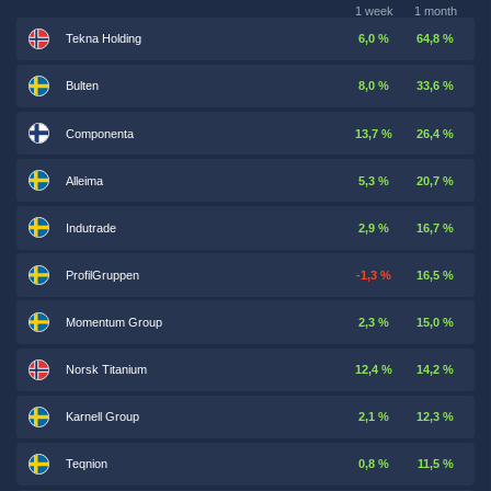
1 week
1 month
Tekna Holding
6,0 %
64,8 %
Bulten
8,0 %
33,6 %
Componenta
13,7 %
26,4 %
Alleima
5,3 %
20,7 %
Indutrade
2,9 %
16,7 %
ProfilGruppen
-1,3 %
16,5 %
Momentum Group
2,3 %
15,0 %
Norsk Titanium
12,4 %
14,2 %
Karnell Group
2,1 %
12,3 %
Teqnion
0,8 %
11,5 %