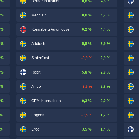
 %
0,8 %
4,8 %
Berner Industrier
 %
0,0 %
4,7 %
Medclair
 %
0,2 %
4,4 %
Kongsberg Automotive
 %
5,5 %
3,9 %
Addtech
 %
-0,9 %
2,9 %
SinterCast
 %
5,8 %
2,8 %
Robit
 %
-3,5 %
2,8 %
Alligo
 %
0,3 %
2,0 %
OEM International
 %
-0,5 %
1,7 %
Engcon
 %
3,5 %
1,4 %
Lifco