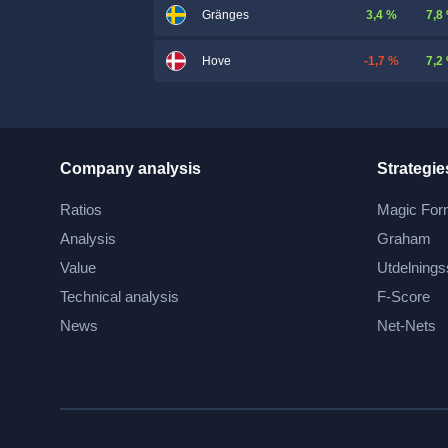
3,4 %
7,8
Gränges
-1,7 %
7,2
Hove
Company analysis
Strategie
Ratios
Magic For
Analysis
Graham
Value
Utdelnings
Technical analysis
F-Score
News
Net-Nets