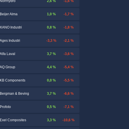
2,6 %
-1,6 %
Norrhydro
1,0 %
-1,7 %
Beijer Alma
0,8 %
-1,8 %
XANO Industri
-3,3 %
-2,1 %
Ages Industri
3,7 %
-3,6 %
Alfa Laval
4,4 %
-5,4 %
AQ Group
0,0 %
-5,5 %
KB Components
3,7 %
-6,6 %
Bergman & Beving
0,5 %
-7,1 %
Profoto
3,3 %
-10,6 %
Exel Composites