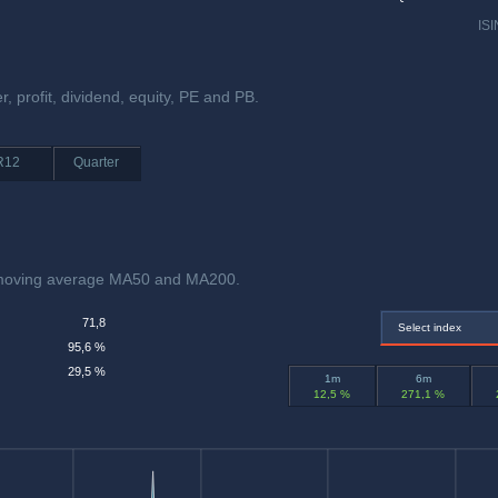
ISI
r, profit, dividend, equity, PE and PB.
R12
Quarter
 moving average MA50 and MA200.
71,8
Select index
95,6 %
29,5 %
1m
6m
12,5 %
271,1 %