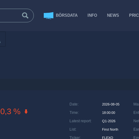
BÖRSDATA
INFO
NEWS
PRI
s
Date
:
Ma
2026-08-05
-0,3 %
Time
:
Ent
18:00:00
Latest report
:
Net
Q1-2026
List
:
Ea
First North
Ticker
:
Em
FLEXQ