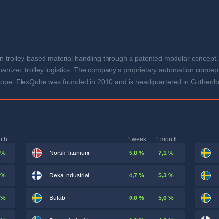
n trolley-based material handling through a patented modular concep
nized trolley logistics. The company's proprietary automation concept o
urope. FlexQube was founded in 2010 and is headquartered in Gothenb
nth
1 week
1 month
 %
5,8 %
7,1 %
Norsk Titanium
 %
4,7 %
5,3 %
Reka Industrial
 %
0,6 %
5,0 %
Bufab