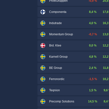
-0,9 %
20,8
ProfilGruppen
8,4 %
17,8
Componenta
4,0 %
16,3
Indutrade
-0,7 %
13,0
Momentum Group
0,0 %
12,2
Brd. Klee
4,8 %
12,2
Karnell Group
2,4 %
11,8
BE Group
-1,5 %
10,2
Ferronordic
1,5 %
9,6
Teqnion
14,5 %
8,4
Precomp Solutions