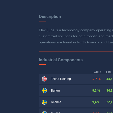
Description
FlexQube is a technology company operating i
customized solutions for both robotic and mecha
operations are found in North America and E
Industrial Components
1 week
1 mo
-2,7 %
44,6
Tekna Holding
9,2 %
34,1
Bulten
9,4 %
22,1
Alleima