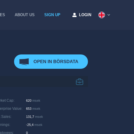
CES
ABOUT US
SIGN UP
LOGIN
OPEN IN BÖRSDATA
rket Cap
:
620
msek
erprise Value
:
653
msek
 Sales
:
131,7
msek
rnings
:
-25,4
msek
ployees
:
0