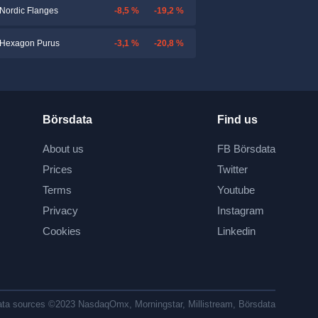
-8,5 %
-19,2 %
Nordic Flanges
-3,1 %
-20,8 %
Hexagon Purus
Börsdata
Find us
About us
FB Börsdata
Prices
Twitter
Terms
Youtube
Privacy
Instagram
Cookies
Linkedin
ta sources ©2023 NasdaqOmx, Morningstar, Millistream, Börsdata