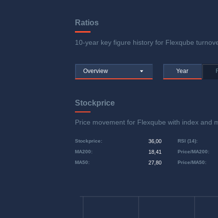
Ratios
10-year key figure history for Flexqube turnove
Overview
Year
Stockprice
Price movement for Flexqube with index and
Stockprice
:
36,00
RSI (14)
:
MA200
:
18,41
Price/MA200
:
MA50
:
27,80
Price/MA50
: