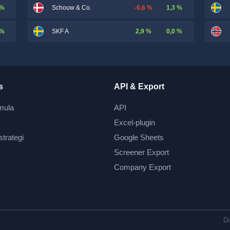
 %
-0,6 %
1,3 %
Schouw & Co.
 %
2,9 %
0,0 %
SKF A
s
API & Export
mula
API
Excel-plugin
strategi
Google Sheets
Screener Export
Company Export
Da