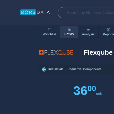
Ratios
Watchlist
Analysis
Report
Flexqube
Industrials
·
Industrial Components
36
00
sek