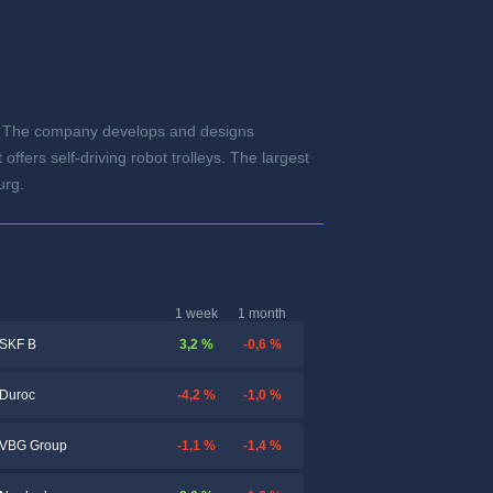
t. The company develops and designs
ffers self-driving robot trolleys. The largest
urg.
1 week
1 month
3,2 %
-0,6 %
SKF B
-4,2 %
-1,0 %
Duroc
-1,1 %
-1,4 %
VBG Group