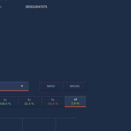
N
:
SE0010547075
MA50
MA200
all
1y
3y
5y
2,9 %
238,0 %
32,4 %
-56,6 %