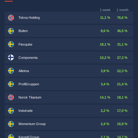
1 week
1 month
Tekna Holding
11,1 %
76,6 %
Bulten
8,6 %
36,5 %
Flexqube
18,1 %
31,1 %
Componenta
10,2 %
27,3 %
Alleima
3,9 %
22,3 %
ProfilGruppen
3,4 %
21,4 %
Norsk Titanium
14,1 %
18,1 %
Indutrade
2,2 %
17,0 %
Momentum Group
2,4 %
16,9 %
Karnell Group
2,1 %
14,7 %