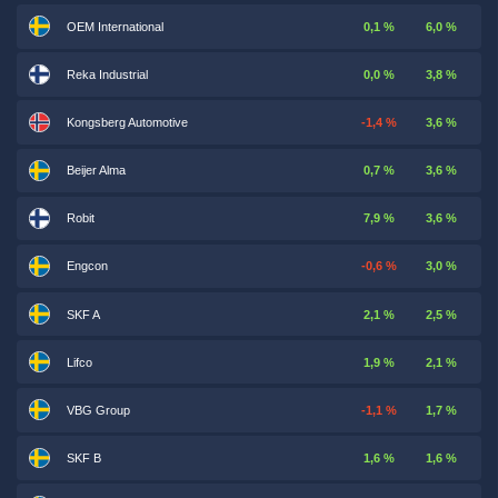
OEM International
0,1 %
6,0 %
Reka Industrial
0,0 %
3,8 %
Kongsberg Automotive
-1,4 %
3,6 %
Beijer Alma
0,7 %
3,6 %
Robit
7,9 %
3,6 %
Engcon
-0,6 %
3,0 %
SKF A
2,1 %
2,5 %
Lifco
1,9 %
2,1 %
VBG Group
-1,1 %
1,7 %
SKF B
1,6 %
1,6 %