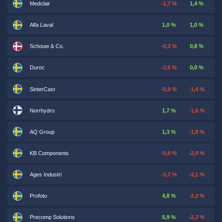
Medclair
-1,7 %
1,4 %
Alfa Laval
1,0 %
1,0 %
Schouw & Co.
-0,3 %
0,8 %
Duroc
-2,5 %
0,0 %
SinterCast
-0,9 %
-1,4 %
Norrhydro
1,7 %
-1,6 %
AQ Group
1,3 %
-1,8 %
KB Components
-0,8 %
-2,0 %
Ages Industri
-3,7 %
-2,1 %
Profoto
4,8 %
-2,2 %
Precomp Solutions
5,9 %
-2,3 %