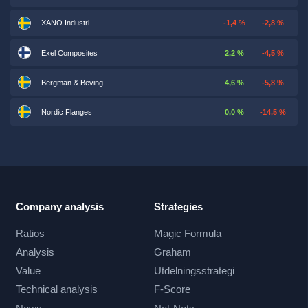
XANO Industri
-1,4 %
-2,8 %
Exel Composites
2,2 %
-4,5 %
Bergman & Beving
4,6 %
-5,8 %
Nordic Flanges
0,0 %
-14,5 %
Company analysis
Strategies
Ratios
Magic Formula
Analysis
Graham
Value
Utdelningsstrategi
Technical analysis
F-Score