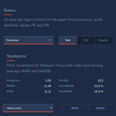
Ratios
10-year key figure history for Hexagon Purus turnover, profit,
dividend, equity, PE and PB.
Overview
Year
R12
Quarter
Stockprice
Price movement for Hexagon Purus with index and moving
average MA50 and MA200.
9,30
42,5
Stockprice
:
RSI (14)
:
13,48
-31,0 %
MA200
:
Price/MA200
:
11,11
-16,3 %
MA50
:
Price/MA50
:
Select index
MA50
MA200