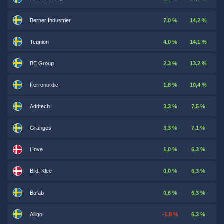
Berner Industrier
7,0 %
14,2 %
Teqnion
4,0 %
14,1 %
BE Group
2,3 %
13,2 %
Ferronordic
1,8 %
10,4 %
Addtech
3,3 %
7,5 %
Gränges
3,3 %
7,1 %
Hove
1,0 %
6,3 %
Brd. Klee
0,0 %
6,3 %
Bufab
0,6 %
6,3 %
Alligo
-1,9 %
6,3 %