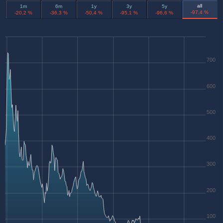
all
1m
6m
1y
3y
5y
-97,4 %
-20,2 %
-36,3 %
-50,4 %
-95,1 %
-96,6 %
700
600
500
400
300
200
100