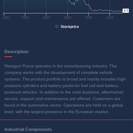
9.5
0
2021
2022
2023
2024
2025
2026
Stockprice
Description
Hexagon Purus operates in the manufacturing industry. The
company works with the development of complete vehicle
systems. The product portfolio is broad and mainly includes high-
pressure cylinders and battery packs for fuel cell and battery-
powered vehicles. In addition to the main business, aftermarket
service, support and maintenance are offered. Customers are
found in the automotive sector. Operations are held on a global
level, with the largest presence in the European market.
Industrial Components