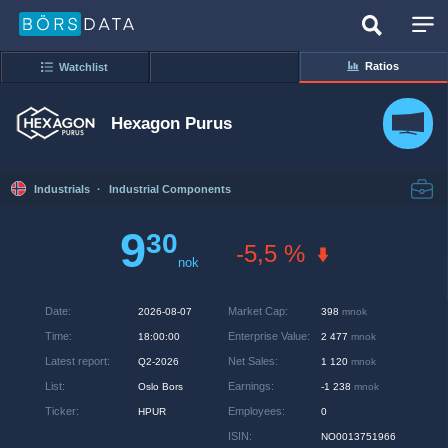
Ratios
Watchlist
Hexagon Purus
Industrials
·
Industrial Components
9
30
-5,5 %
nok
Date
:
Market Cap
:
2026-08-07
398
mnok
Time
:
Enterprise Value
:
18:00:00
2 477
mnok
Latest report
:
Net Sales
:
Q2-2026
1 120
mnok
List
:
Earnings
:
Oslo Bors
-1 238
mnok
Ticker
:
Employees
:
HPUR
0
ISIN
:
NO0013751966