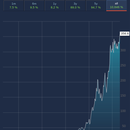
all
1m
6m
1y
3y
5y
10,646 %
7,5 %
9,5 %
8,2 %
89,0 %
94,7 %
356.6
350
300
250
200
150
100
50