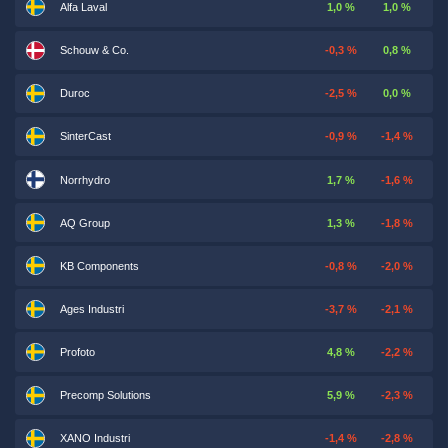
Alfa Laval
1,0 %
1,0 %
Schouw & Co.
-0,3 %
0,8 %
Duroc
-2,5 %
0,0 %
SinterCast
-0,9 %
-1,4 %
Norrhydro
1,7 %
-1,6 %
AQ Group
1,3 %
-1,8 %
KB Components
-0,8 %
-2,0 %
Ages Industri
-3,7 %
-2,1 %
Profoto
4,8 %
-2,2 %
Precomp Solutions
5,9 %
-2,3 %
XANO Industri
-1,4 %
-2,8 %