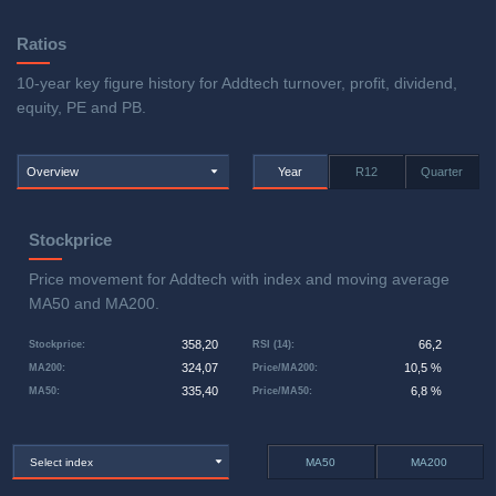
Ratios
10-year key figure history for Addtech turnover, profit, dividend,
equity, PE and PB.
Overview
Year
R12
Quarter
Stockprice
Price movement for Addtech with index and moving average
MA50 and MA200.
358,20
66,2
Stockprice
:
RSI (14)
:
324,07
10,5 %
MA200
:
Price/MA200
:
335,40
6,8 %
MA50
:
Price/MA50
:
Select index
MA50
MA200