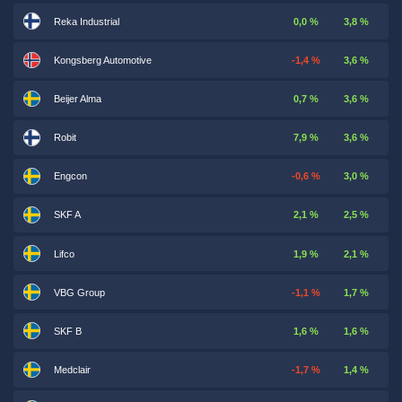
Reka Industrial
0,0 %
3,8 %
Kongsberg Automotive
-1,4 %
3,6 %
Beijer Alma
0,7 %
3,6 %
Robit
7,9 %
3,6 %
Engcon
-0,6 %
3,0 %
SKF A
2,1 %
2,5 %
Lifco
1,9 %
2,1 %
VBG Group
-1,1 %
1,7 %
SKF B
1,6 %
1,6 %
Medclair
-1,7 %
1,4 %