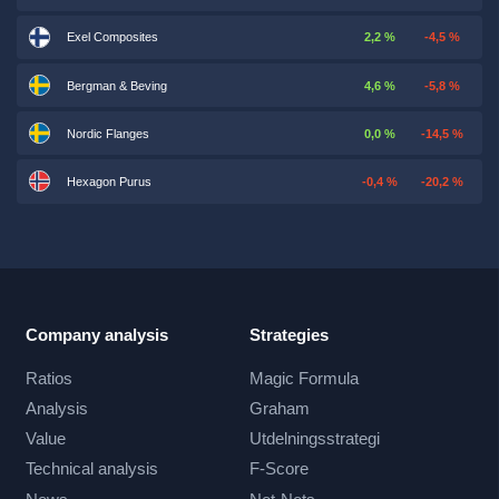
Exel Composites
2,2 %
-4,5 %
Bergman & Beving
4,6 %
-5,8 %
Nordic Flanges
0,0 %
-14,5 %
Hexagon Purus
-0,4 %
-20,2 %
Company analysis
Strategies
Ratios
Magic Formula
Analysis
Graham
Value
Utdelningsstrategi
Technical analysis
F-Score