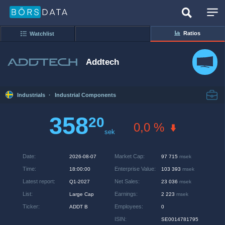
Ratios
Watchlist
Addtech
Industrials
·
Industrial Components
358
20
0,0 %
sek
Date
:
Market Cap
:
2026-08-07
97 715
msek
Time
:
Enterprise Value
:
18:00:00
103 393
msek
Latest report
:
Net Sales
:
Q1-2027
23 036
msek
List
:
Earnings
:
Large Cap
2 223
msek
Ticker
:
Employees
:
ADDT B
0
ISIN
:
SE0014781795