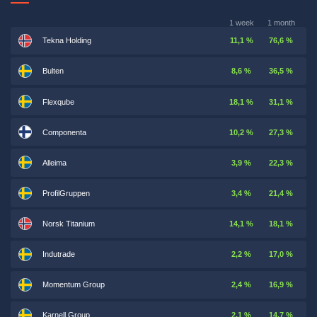
1 week
1 month
Tekna Holding
11,1 %
76,6 %
Bulten
8,6 %
36,5 %
Flexqube
18,1 %
31,1 %
Componenta
10,2 %
27,3 %
Alleima
3,9 %
22,3 %
ProfilGruppen
3,4 %
21,4 %
Norsk Titanium
14,1 %
18,1 %
Indutrade
2,2 %
17,0 %
Momentum Group
2,4 %
16,9 %
Karnell Group
2,1 %
14,7 %