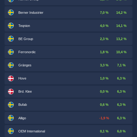
Berner Industrier
7,0 %
14,2 %
Teqnion
4,0 %
14,1 %
BE Group
2,3 %
13,2 %
Ferronordic
1,8 %
10,4 %
Gränges
3,3 %
7,1 %
Hove
1,0 %
6,3 %
Brd. Klee
0,0 %
6,3 %
Bufab
0,6 %
6,3 %
Alligo
-1,9 %
6,3 %
OEM International
0,1 %
6,0 %