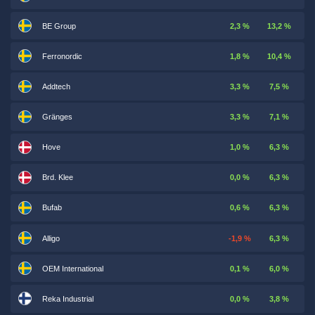
BE Group
2,3 %
13,2 %
Ferronordic
1,8 %
10,4 %
Addtech
3,3 %
7,5 %
Gränges
3,3 %
7,1 %
Hove
1,0 %
6,3 %
Brd. Klee
0,0 %
6,3 %
Bufab
0,6 %
6,3 %
Alligo
-1,9 %
6,3 %
OEM International
0,1 %
6,0 %
Reka Industrial
0,0 %
3,8 %