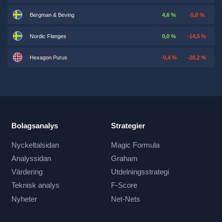
Bergman & Beving
4,6 %
-5,8 %
Nordic Flanges
0,0 %
-14,5 %
Hexagon Purus
-0,4 %
-20,2 %
Bolagsanalys
Strategier
Nyckeltalsidan
Magic Formula
Analyssidan
Graham
Värdering
Utdelningsstrategi
Teknisk analys
F-Score
Nyheter
Net-Nets