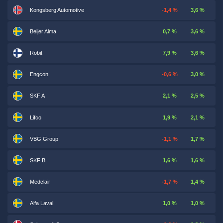
Kongsberg Automotive
-1,4 %
3,6 %
Beijer Alma
0,7 %
3,6 %
Robit
7,9 %
3,6 %
Engcon
-0,6 %
3,0 %
SKF A
2,1 %
2,5 %
Lifco
1,9 %
2,1 %
VBG Group
-1,1 %
1,7 %
SKF B
1,6 %
1,6 %
Medclair
-1,7 %
1,4 %
Alfa Laval
1,0 %
1,0 %