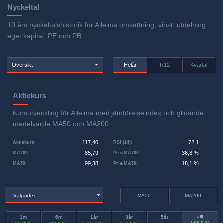
Nyckeltal
10 års nyckeltalshistorik för Alleima omsättning, vinst, utdelning,
eget kapital, PE och PB.
Översikt
Helår
R12
Kvartal
Aktiekurs
Kursutveckling för Alleima med jämförelseindex och glidande
medelvärde MA50 och MA200.
117,40
72,1
Aktiekurs
:
RSI (14)
:
85,79
36,8 %
MA200
:
Pris/MA200
:
99,38
18,1 %
MA50
:
Pris/MA50
:
Välj index
MA50
MA200
allt
1m
6m
1år
3år
5år
166,8 %