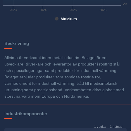
20
2023
2024
2025
2026
Aktiekurs
Beskrivning
Alleima är verksamt inom metallindustrin. Bolaget är en
utvecklare, tillverkare och leverantör av produkter i rostfritt stål
och speciallegeringar samt produkter för industriell värmning.
Bolaget erbjuder produkter som sömlösa rostfria rör,
värmeelement för industriell värmning, tråd till medicinteknisk
utrustning samt precisionsband. Verksamheten drivs globalt med
störst närvaro inom Europa och Nordamerika.
Industrikomponenter
1 vecka
1 månad