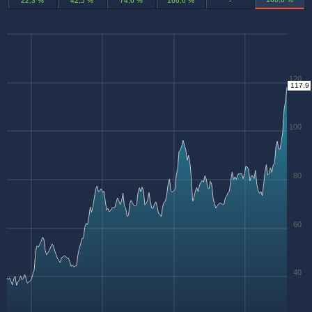
22,3 %
42,5 %
74,6 %
166,6 %
-
120
117.9
100
80
60
40