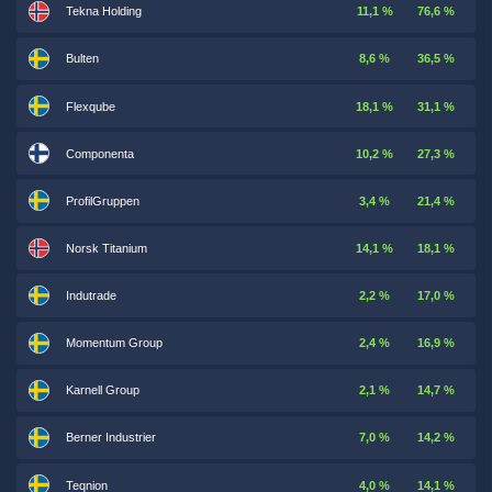
Tekna Holding
11,1 %
76,6 %
Bulten
8,6 %
36,5 %
Flexqube
18,1 %
31,1 %
Componenta
10,2 %
27,3 %
ProfilGruppen
3,4 %
21,4 %
Norsk Titanium
14,1 %
18,1 %
Indutrade
2,2 %
17,0 %
Momentum Group
2,4 %
16,9 %
Karnell Group
2,1 %
14,7 %
Berner Industrier
7,0 %
14,2 %
Teqnion
4,0 %
14,1 %