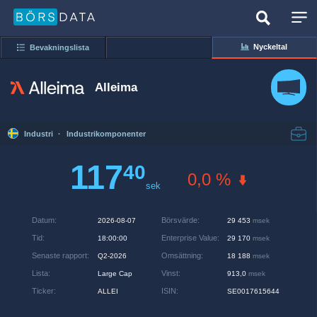
Nyckeltal
Bevakningslista
Alleima
Industri
·
Industrikomponenter
117
40
0,0 %
sek
Datum
:
Börsvärde
:
2026-08-07
29 453
msek
Tid
:
Enterprise Value
:
18:00:00
29 170
msek
Senaste rapport
:
Omsättning
:
Q2-2026
18 188
msek
Lista
:
Vinst
:
Large Cap
913,0
msek
Ticker
:
ISIN
:
ALLEI
SE0017615644