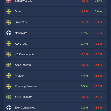
Schouw & Co.
-0,3 %
0,8 %
Duroc
-2,5 %
0,0 %
SinterCast
-0,9 %
-1,4 %
Norrhydro
1,7 %
-1,6 %
AQ Group
1,3 %
-1,8 %
KB Components
-0,8 %
-2,0 %
Ages Industri
-3,7 %
-2,1 %
Profoto
4,8 %
-2,2 %
Precomp Solutions
5,9 %
-2,3 %
XANO Industri
-1,4 %
-2,8 %
Exel Composites
2,2 %
-4,5 %