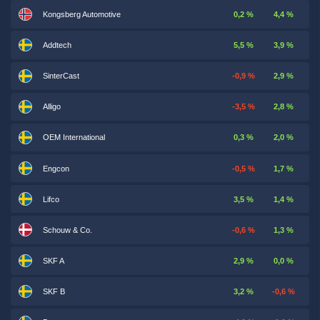
Kongsberg Automotive
0,2 %
4,4 %
Addtech
5,5 %
3,9 %
SinterCast
-0,9 %
2,9 %
Alligo
-3,5 %
2,8 %
OEM International
0,3 %
2,0 %
Engcon
-0,5 %
1,7 %
Lifco
3,5 %
1,4 %
Schouw & Co.
-0,6 %
1,3 %
SKF A
2,9 %
0,0 %
SKF B
3,2 %
-0,6 %