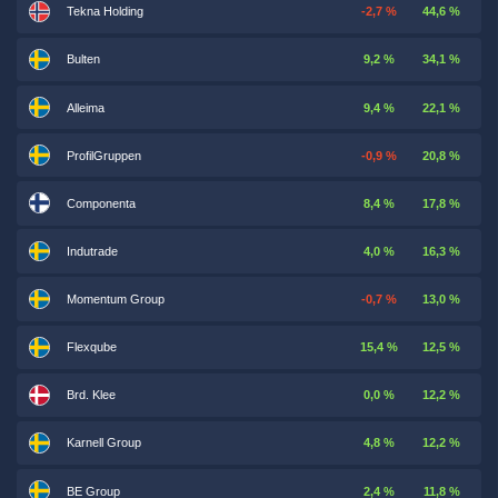
Tekna Holding
-2,7 %
44,6 %
Bulten
9,2 %
34,1 %
Alleima
9,4 %
22,1 %
ProfilGruppen
-0,9 %
20,8 %
Componenta
8,4 %
17,8 %
Indutrade
4,0 %
16,3 %
Momentum Group
-0,7 %
13,0 %
Flexqube
15,4 %
12,5 %
Brd. Klee
0,0 %
12,2 %
Karnell Group
4,8 %
12,2 %
BE Group
2,4 %
11,8 %