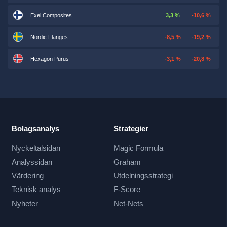
Exel Composites
3,3 %
-10,6 %
Nordic Flanges
-8,5 %
-19,2 %
Hexagon Purus
-3,1 %
-20,8 %
Bolagsanalys
Strategier
Nyckeltalsidan
Magic Formula
Analyssidan
Graham
Värdering
Utdelningsstrategi
Teknisk analys
F-Score
Nyheter
Net-Nets