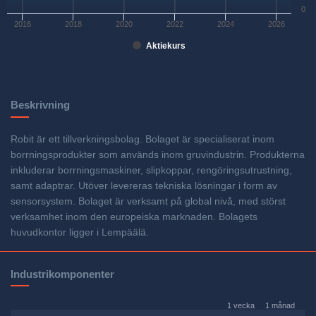
0
2016
2018
2020
2022
2024
2026
Aktiekurs
Beskrivning
Robit är ett tillverkningsbolag. Bolaget är specialiserat inom
borrningsprodukter som används inom gruvindustrin. Produkterna
inkluderar borrningsmaskiner, slipkoppar, rengöringsutrustning,
samt adaptrar. Utöver levereras tekniska lösningar i form av
sensorsystem. Bolaget är verksamt på global nivå, med störst
verksamhet inom den europeiska marknaden. Bolagets
huvudkontor ligger i Lempäälä.
Industrikomponenter
1 vecka
1 månad