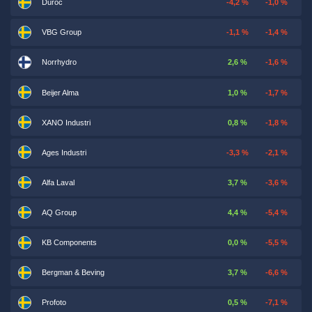
Duroc
-4,2 %
-1,0 %
VBG Group
-1,1 %
-1,4 %
Norrhydro
2,6 %
-1,6 %
Beijer Alma
1,0 %
-1,7 %
XANO Industri
0,8 %
-1,8 %
Ages Industri
-3,3 %
-2,1 %
Alfa Laval
3,7 %
-3,6 %
AQ Group
4,4 %
-5,4 %
KB Components
0,0 %
-5,5 %
Bergman & Beving
3,7 %
-6,6 %
Profoto
0,5 %
-7,1 %