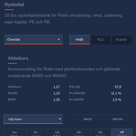
Nyckeltal
10 års nyckeltalshistorik för Robit omsättning, vinst, utdelning,
eget kapital, PE och PB.
Översikt
Helår
R12
Kvartal
Aktiekurs
Kursutveckling för Robit med jämförelseindex och glidande
medelvärde MA50 och MA200.
1,27
57,8
Aktiekurs
:
RSI (14)
:
1,14
11,1 %
MA200
:
Pris/MA200
:
1,25
1,5 %
MA50
:
Pris/MA50
:
Välj index
MA50
MA200
allt
1m
6m
1år
3år
5år
-78,8 %