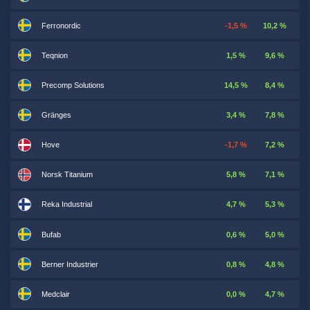
Ferronordic
-1,5 %
10,2 %
Teqnion
1,5 %
9,6 %
Precomp Solutions
14,5 %
8,4 %
Gränges
3,4 %
7,8 %
Hove
-1,7 %
7,2 %
Norsk Titanium
5,8 %
7,1 %
Reka Industrial
4,7 %
5,3 %
Bufab
0,6 %
5,0 %
Berner Industrier
0,8 %
4,8 %
Medclair
0,0 %
4,7 %