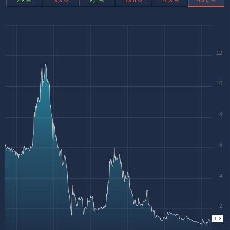
2,8 %
-3,8 %
8,5 %
-18,6 %
-76,8 %
12
10
8
6
4
2
1.3