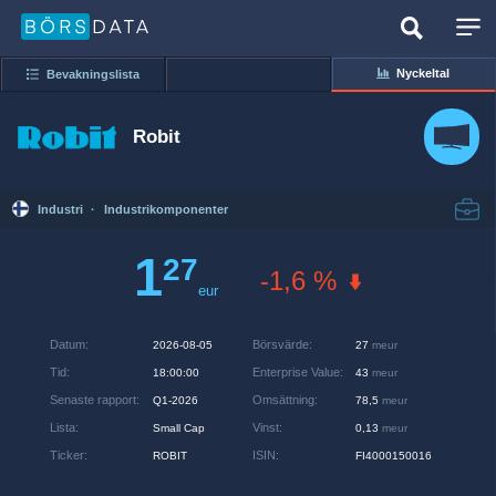
Nyckeltal
Bevakningslista
Robit
Industri
·
Industrikomponenter
1
27
-1,6 %
eur
Datum
:
Börsvärde
:
2026-08-05
27
meur
Tid
:
Enterprise Value
:
18:00:00
43
meur
Senaste rapport
:
Omsättning
:
Q1-2026
78,5
meur
Lista
:
Vinst
:
Small Cap
0,13
meur
Ticker
:
ISIN
:
ROBIT
FI4000150016