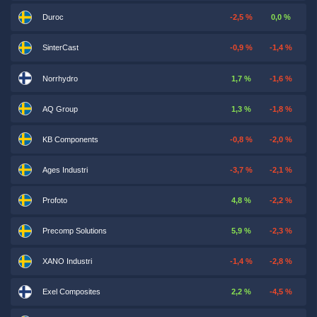
Duroc
-2,5 %
0,0 %
SinterCast
-0,9 %
-1,4 %
Norrhydro
1,7 %
-1,6 %
AQ Group
1,3 %
-1,8 %
KB Components
-0,8 %
-2,0 %
Ages Industri
-3,7 %
-2,1 %
Profoto
4,8 %
-2,2 %
Precomp Solutions
5,9 %
-2,3 %
XANO Industri
-1,4 %
-2,8 %
Exel Composites
2,2 %
-4,5 %