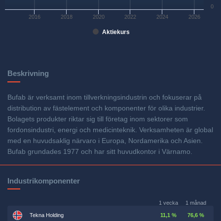
0
2016
2018
2020
2022
2024
2026
Aktiekurs
Beskrivning
Bufab är verksamt inom tillverkningsindustrin och fokuserar på
distribution av fästelement och komponenter för olika industrier.
Bolagets produkter riktar sig till företag inom sektorer som
fordonsindustri, energi och medicinteknik. Verksamheten är global
med en huvudsaklig närvaro i Europa, Nordamerika och Asien.
Bufab grundades 1977 och har sitt huvudkontor i Värnamo.
Industrikomponenter
1 vecka
1 månad
Tekna Holding
11,1 %
76,6 %