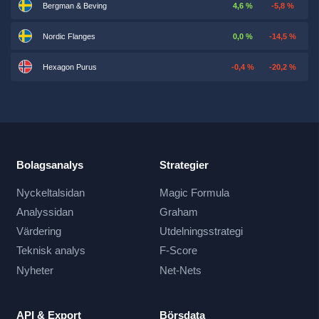
Bergman & Beving
4,6 %
-5,8 %
Nordic Flanges
0,0 %
-14,5 %
Hexagon Purus
-0,4 %
-20,2 %
Bolagsanalys
Strategier
Nyckeltalsidan
Magic Formula
Analyssidan
Graham
Värdering
Utdelningsstrategi
Teknisk analys
F-Score
Nyheter
Net-Nets
API & Export
Börsdata