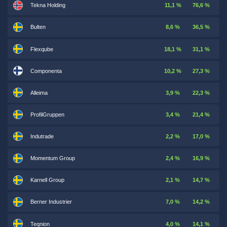
Tekna Holding
11,1 %
76,6 %
Bulten
8,6 %
36,5 %
Flexqube
18,1 %
31,1 %
Componenta
10,2 %
27,3 %
Alleima
3,9 %
22,3 %
ProfilGruppen
3,4 %
21,4 %
Indutrade
2,2 %
17,0 %
Momentum Group
2,4 %
16,9 %
Karnell Group
2,1 %
14,7 %
Berner Industrier
7,0 %
14,2 %
Teqnion
4,0 %
14,1 %