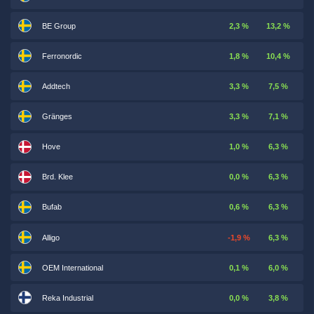
BE Group
2,3 %
13,2 %
Ferronordic
1,8 %
10,4 %
Addtech
3,3 %
7,5 %
Gränges
3,3 %
7,1 %
Hove
1,0 %
6,3 %
Brd. Klee
0,0 %
6,3 %
Bufab
0,6 %
6,3 %
Alligo
-1,9 %
6,3 %
OEM International
0,1 %
6,0 %
Reka Industrial
0,0 %
3,8 %