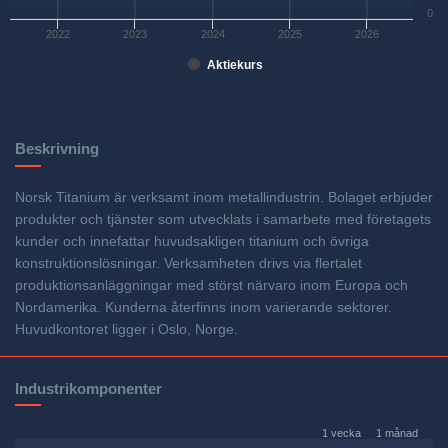
0
2022
2023
2024
2025
2026
Aktiekurs
Beskrivning
Norsk Titanium är verksamt inom metallindustrin. Bolaget erbjuder
produkter och tjänster som utvecklats i samarbete med företagets
kunder och innefattar huvudsakligen titanium och övriga
konstruktionslösningar. Verksamheten drivs via flertalet
produktionsanläggningar med störst närvaro inom Europa och
Nordamerika. Kunderna återfinns inom varierande sektorer.
Huvudkontoret ligger i Oslo, Norge.
Industrikomponenter
1 vecka
1 månad