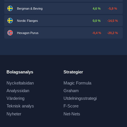
Bergman & Beving
4,6 %
-5,8 %
Nordic Flanges
0,0 %
-14,5 %
Hexagon Purus
-0,4 %
-20,2 %
Bolagsanalys
Strategier
Nyckeltalsidan
Magic Formula
Analyssidan
Graham
Värdering
Utdelningsstrategi
Teknisk analys
F-Score
Nyheter
Net-Nets