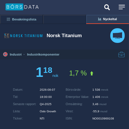
Nyckeltal
Bevakningslista
Norsk Titanium
Industri
·
Industrikomponenter
1
18
1,7 %
nok
Datum
:
Börsvärde
:
2026-08-07
1 536
mnok
Tid
:
Enterprise Value
:
18:00:00
1 406
mnok
Senaste rapport
:
Omsättning
:
Q4-2025
3,46
musd
Lista
:
Vinst
:
Oslo Growth
-55,9
musd
Ticker
:
ISIN
:
NTI
NO0010969108