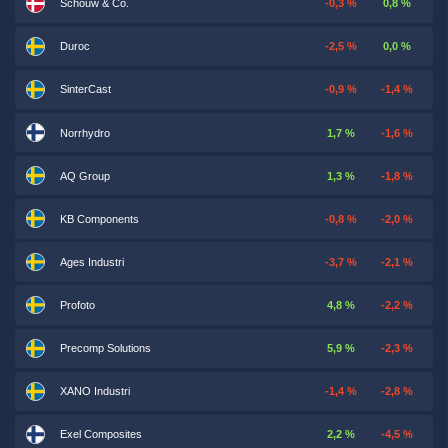
Schouw & Co.
-0,3 %
0,8 %
Duroc
-2,5 %
0,0 %
SinterCast
-0,9 %
-1,4 %
Norrhydro
1,7 %
-1,6 %
AQ Group
1,3 %
-1,8 %
KB Components
-0,8 %
-2,0 %
Ages Industri
-3,7 %
-2,1 %
Profoto
4,8 %
-2,2 %
Precomp Solutions
5,9 %
-2,3 %
XANO Industri
-1,4 %
-2,8 %
Exel Composites
2,2 %
-4,5 %