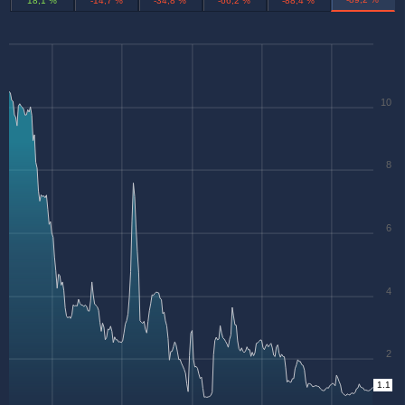
18,1 %
-14,7 %
-34,8 %
-66,2 %
-88,4 %
10
8
6
4
2
1.1