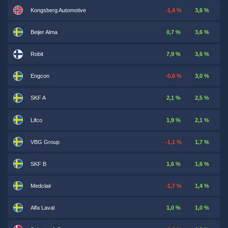
Kongsberg Automotive
-1,4 %
3,6 %
Beijer Alma
0,7 %
3,6 %
Robit
7,9 %
3,6 %
Engcon
-0,6 %
3,0 %
SKF A
2,1 %
2,5 %
Lifco
1,9 %
2,1 %
VBG Group
-1,1 %
1,7 %
SKF B
1,6 %
1,6 %
Medclair
-1,7 %
1,4 %
Alfa Laval
1,0 %
1,0 %