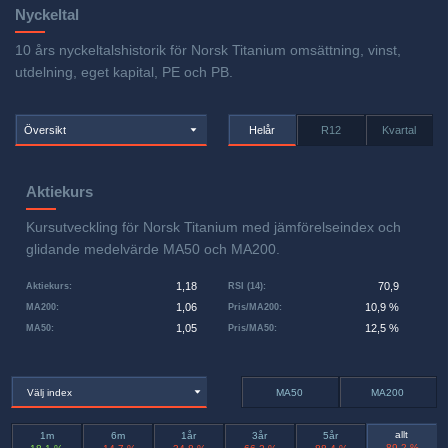
Nyckeltal
10 års nyckeltalshistorik för Norsk Titanium omsättning, vinst,
utdelning, eget kapital, PE och PB.
Översikt
Helår
R12
Kvartal
Aktiekurs
Kursutveckling för Norsk Titanium med jämförelseindex och
glidande medelvärde MA50 och MA200.
1,18
70,9
Aktiekurs
:
RSI (14)
:
1,06
10,9 %
MA200
:
Pris/MA200
:
1,05
12,5 %
MA50
:
Pris/MA50
:
Välj index
MA50
MA200
allt
1m
6m
1år
3år
5år
-89,2 %