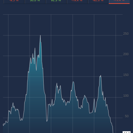
-9,5 %
30,0 %
92,3 %
-79,4 %
-92,6 %
250
200
150
100
50