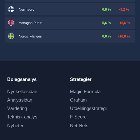
Norrhydro
0,8 %
-9,2 %
Hexagon Purus
5,6 %
-15,6 %
Nordic Flanges
0,0 %
-16,0 %
Bolagsanalys
Strategier
Nyckeltalsidan
Magic Formula
Analyssidan
Graham
Värdering
Utdelningsstrategi
Teknisk analys
F-Score
Nyheter
Net-Nets