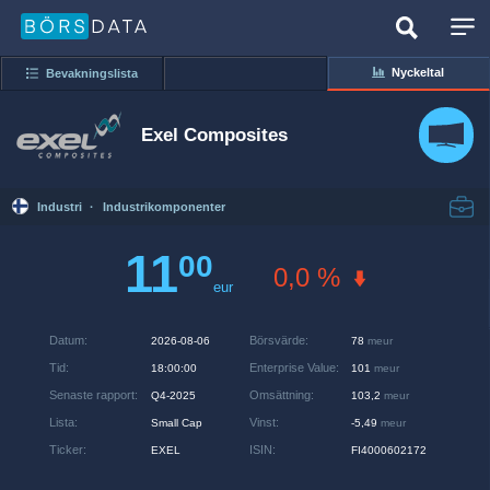
Nyckeltal
Bevakningslista
Exel Composites
Industri
·
Industrikomponenter
11
00
0,0 %
eur
Datum
:
Börsvärde
:
2026-08-06
78
meur
Tid
:
Enterprise Value
:
18:00:00
101
meur
Senaste rapport
:
Omsättning
:
Q4-2025
103,2
meur
Lista
:
Vinst
:
Small Cap
-5,49
meur
Ticker
:
ISIN
:
EXEL
FI4000602172