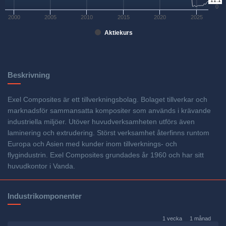
11.1
0
2000
2005
2010
2015
2020
2025
Aktiekurs
Beskrivning
Exel Composites är ett tillverkningsbolag. Bolaget tillverkar och
marknadsför sammansatta kompositer som används i krävande
industriella miljöer. Utöver huvudverksamheten utförs även
laminering och extrudering. Störst verksamhet återfinns runtom
Europa och Asien med kunder inom tillverknings- och
flygindustrin. Exel Composites grundades år 1960 och har sitt
huvudkontor i Vanda.
Industrikomponenter
1 vecka
1 månad