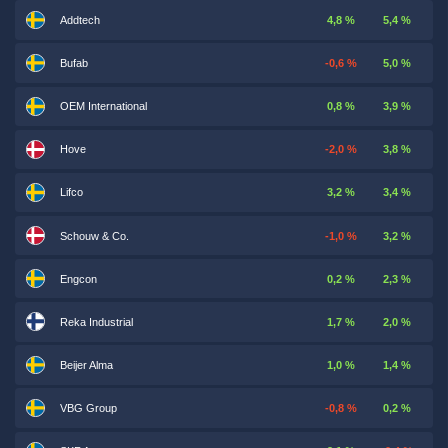
Addtech
4,8 %
5,4 %
Bufab
-0,6 %
5,0 %
OEM International
0,8 %
3,9 %
Hove
-2,0 %
3,8 %
Lifco
3,2 %
3,4 %
Schouw & Co.
-1,0 %
3,2 %
Engcon
0,2 %
2,3 %
Reka Industrial
1,7 %
2,0 %
Beijer Alma
1,0 %
1,4 %
VBG Group
-0,8 %
0,2 %