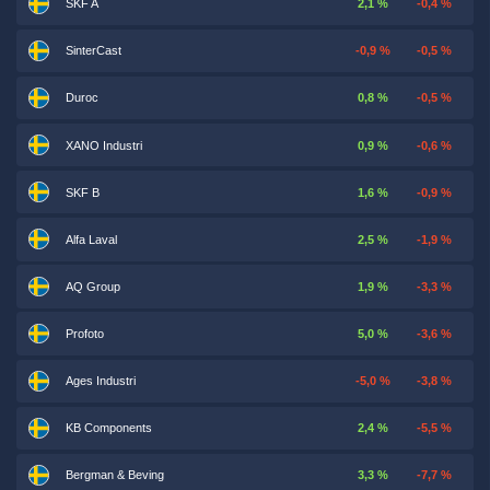
SKF A
2,1 %
-0,4 %
SinterCast
-0,9 %
-0,5 %
Duroc
0,8 %
-0,5 %
XANO Industri
0,9 %
-0,6 %
SKF B
1,6 %
-0,9 %
Alfa Laval
2,5 %
-1,9 %
AQ Group
1,9 %
-3,3 %
Profoto
5,0 %
-3,6 %
Ages Industri
-5,0 %
-3,8 %
KB Components
2,4 %
-5,5 %
Bergman & Beving
3,3 %
-7,7 %