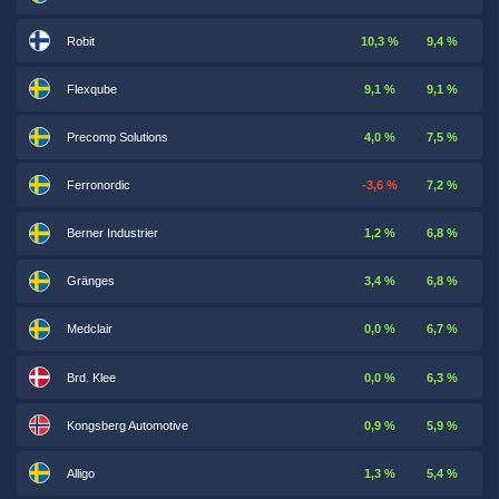
Robit
10,3 %
9,4 %
Flexqube
9,1 %
9,1 %
Precomp Solutions
4,0 %
7,5 %
Ferronordic
-3,6 %
7,2 %
Berner Industrier
1,2 %
6,8 %
Gränges
3,4 %
6,8 %
Medclair
0,0 %
6,7 %
Brd. Klee
0,0 %
6,3 %
Kongsberg Automotive
0,9 %
5,9 %
Alligo
1,3 %
5,4 %