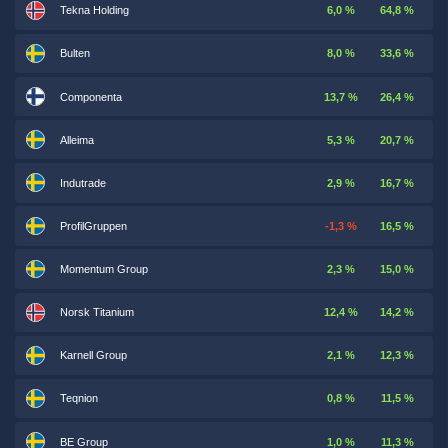
Tekna Holding
6,0 %
64,8 %
Bulten
8,0 %
33,6 %
Componenta
13,7 %
26,4 %
Alleima
5,3 %
20,7 %
Indutrade
2,9 %
16,7 %
ProfilGruppen
-1,3 %
16,5 %
Momentum Group
2,3 %
15,0 %
Norsk Titanium
12,4 %
14,2 %
Karnell Group
2,1 %
12,3 %
Teqnion
0,8 %
11,5 %
BE Group
1,0 %
11,3 %