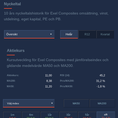
Nyckeltal
10 års nyckeltalshistorik för Exel Composites omsättning, vinst,
utdelning, eget kapital, PE och PB.
Översikt
Helår
R12
Kvartal
Aktiekurs
Kursutveckling för Exel Composites med jämförelseindex och
glidande medelvärde MA50 och MA200.
11,00
45,2
Aktiekurs
:
RSI (14)
:
8,38
31,2 %
MA200
:
Pris/MA200
:
11,20
-1,8 %
MA50
:
Pris/MA50
:
Välj index
MA50
MA200
allt
1m
6m
1år
3år
5år
-71,4 %