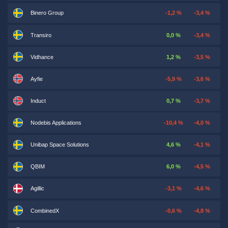
Binero Group
-1,2 %
-3,4 %
Transiro
0,0 %
-3,4 %
Vidhance
1,2 %
-3,5 %
Ayfie
-5,9 %
-3,6 %
Induct
0,7 %
-3,7 %
Nodebis Applications
-10,4 %
-4,0 %
Unibap Space Solutions
4,6 %
-4,1 %
QBIM
6,0 %
-4,5 %
Agillic
-3,1 %
-4,6 %
CombinedX
-0,6 %
-4,8 %