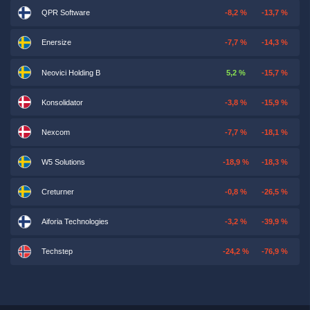
QPR Software
-8,2 %
-13,7 %
Enersize
-7,7 %
-14,3 %
Neovici Holding B
5,2 %
-15,7 %
Konsolidator
-3,8 %
-15,9 %
Nexcom
-7,7 %
-18,1 %
W5 Solutions
-18,9 %
-18,3 %
Creturner
-0,8 %
-26,5 %
Aiforia Technologies
-3,2 %
-39,9 %
Techstep
-24,2 %
-76,9 %