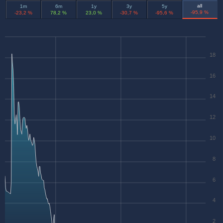
all
1m
6m
1y
3y
5y
-95,9 %
-23,2 %
78,2 %
23,0 %
-30,7 %
-95,6 %
18
16
14
12
10
8
6
4
2