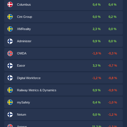
Columbus
0,4 %
0,4 %
Cint Group
0,0 %
0,2 %
XMReality
2,3 %
0,0 %
Administer
0,9 %
0,0 %
OMDA
-1,9 %
-0,3 %
Easor
3,3 %
-0,7 %
Digital Workforce
-1,2 %
-0,8 %
Railway Metrics & Dynamics
0,9 %
-0,9 %
mySafety
0,4 %
-1,0 %
Netum
0,0 %
-1,2 %
Appear
11,2 %
-1,3 %