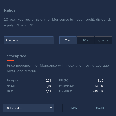
Ratios
10-year key figure history for Monsenso turnover, profit, dividend,
equity, PE and PB.
Overview
Year
R12
Quarter
Stockprice
Price movement for Monsenso with index and moving average
MA50 and MA200.
0,28
51,9
Stockprice
:
RSI (14)
:
0,19
43,1 %
MA200
:
Price/MA200
:
0,33
-15,1 %
MA50
:
Price/MA50
:
Select index
MA50
MA200