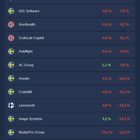
GiG Software
-4,5 %
-7,8 %
Nordhealth
-5,0 %
-8,1 %
CodeLab Capital
-5,6 %
-8,1 %
Holdflight
-6,3 %
-9,4 %
4C Group
1,1 %
-9,8 %
Hoodin
-8,1 %
-10,6 %
CodeMill
-4,5 %
-11,3 %
Lemonsoft
-8,8 %
-12,3 %
Image Systems
3,2 %
-12,4 %
BuddyPro Group
-13,2 %
-13,2 %