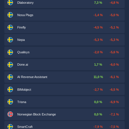
Dlaboratory
7,3 %
-4,8 %
Nosa Plugs
-1,4 %
-5,0 %
Firefly
-4,5 %
-5,1 %
Nepa
-5,3 %
-5,3 %
Qualisys
-2,0 %
-5,6 %
Done.ai
1,7 %
-6,0 %
AI Revenue Assistant
11,0 %
-6,1 %
BIMobject
-2,7 %
-6,5 %
Triona
0,0 %
-6,9 %
Norwegian Block Exchange
0,0 %
-7,1 %
SmartCraft
-7,9 %
-7,5 %