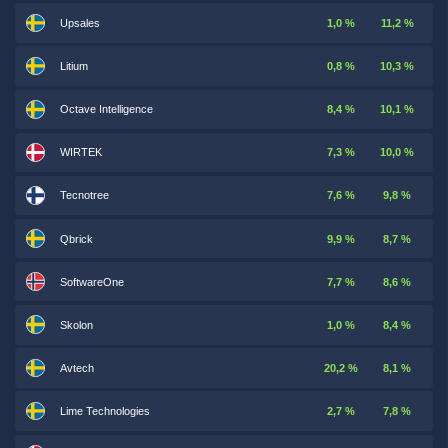
Upsales
1,0 %
11,2 %
Litium
0,8 %
10,3 %
Octave Intelligence
8,4 %
10,1 %
WIRTEK
7,3 %
10,0 %
Tecnotree
7,6 %
9,8 %
Qbrick
9,9 %
8,7 %
SoftwareOne
7,7 %
8,6 %
Skolon
1,0 %
8,4 %
Avtech
20,2 %
8,1 %
Lime Technologies
2,7 %
7,8 %