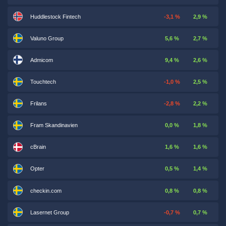
Huddlestock Fintech
-3,1 %
2,9 %
Valuno Group
5,6 %
2,7 %
Admicom
9,4 %
2,6 %
Touchtech
-1,0 %
2,5 %
Frilans
-2,8 %
2,2 %
Fram Skandinavien
0,0 %
1,8 %
cBrain
1,6 %
1,6 %
Opter
0,5 %
1,4 %
checkin.com
0,8 %
0,8 %
Lasernet Group
-0,7 %
0,7 %