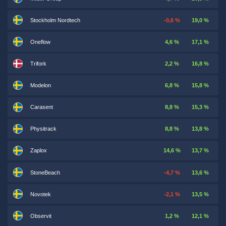
Stockholm Nordtech
-0,6 %
19,0 %
Oneflow
4,6 %
17,1 %
Trifork
2,2 %
16,8 %
Modelon
6,8 %
15,8 %
Carasent
8,8 %
15,3 %
Physitrack
8,8 %
13,8 %
Zaplox
14,6 %
13,7 %
StoneBeach
-4,7 %
13,6 %
Novotek
-2,1 %
13,5 %
Observit
1,2 %
12,1 %