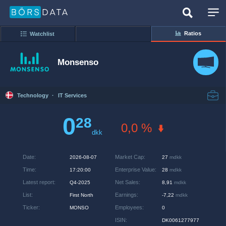
Ratios
Watchlist
Monsenso
Technology
·
IT Services
0
28
0,0 %
dkk
Date
:
Market Cap
:
2026-08-07
27
mdkk
Time
:
Enterprise Value
:
17:20:00
28
mdkk
Latest report
:
Net Sales
:
Q4-2025
8,91
mdkk
List
:
Earnings
:
First North
-7,22
mdkk
Ticker
:
Employees
:
MONSO
0
ISIN
:
DK0061277977