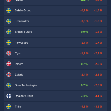
Safello Group
-0,7 %
-1,4 %
Frontwalker
-0,8 %
-1,6 %
Brilliant Future
0,0 %
-1,6 %
Flowscape
-1,7 %
-1,7 %
Cyviz
-1,2 %
-2,4 %
Impero
0,7 %
-2,6 %
Zalaris
-2,4 %
-2,8 %
Divio Technologies
0,7 %
-2,8 %
Reaktor Group
7,4 %
-3,1 %
Thinc
-4,1 %
-3,2 %