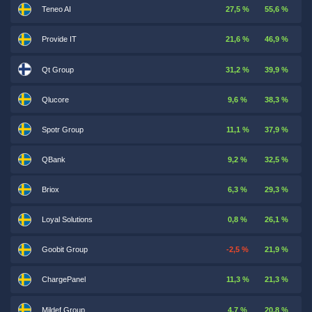
Teneo AI
27,5 %
55,6 %
Provide IT
21,6 %
46,9 %
Qt Group
31,2 %
39,9 %
Qlucore
9,6 %
38,3 %
Spotr Group
11,1 %
37,9 %
QBank
9,2 %
32,5 %
Briox
6,3 %
29,3 %
Loyal Solutions
0,8 %
26,1 %
Goobit Group
-2,5 %
21,9 %
ChargePanel
11,3 %
21,3 %
Mildef Group
4,7 %
20,8 %