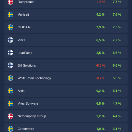
Dataproces
-1,8 %
7,7 %
Vertiseit
4,2 %
7,6 %
OODA AI
3,9 %
7,3 %
Vincit
6,5 %
7,2 %
LeadDesk
2,5 %
6,6 %
Siili Solutions
-5,0 %
5,6 %
White Pearl Technology
-0,7 %
5,5 %
Aixia
0,2 %
5,1 %
Vitec Software
6,5 %
4,7 %
Netcompany Group
2,2 %
4,4 %
Greenmerc
1,0 %
3,1 %