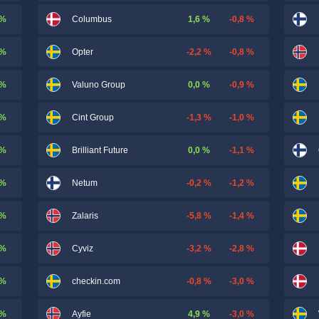
 %
1,6 %
-0,8 %
Columbus
 %
-2,2 %
-0,8 %
Opter
 %
0,0 %
-0,9 %
Valuno Group
 %
-1,3 %
-1,0 %
Cint Group
 %
0,0 %
-1,1 %
Brilliant Future
 %
-0,2 %
-1,2 %
Netum
 %
-5,8 %
-1,4 %
Zalaris
 %
-3,2 %
-2,8 %
Cyviz
 %
-0,8 %
-3,0 %
checkin.com
 %
4,9 %
-3,0 %
Ayfie