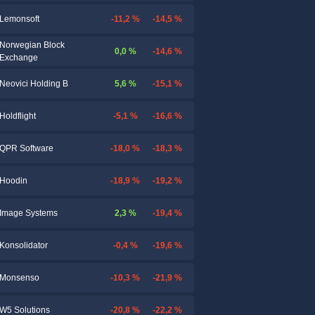
-11,2 %
-14,5 %
Lemonsoft
Norwegian Block
0,0 %
-14,6 %
Exchange
5,6 %
-15,1 %
Neovici Holding B
-5,1 %
-16,6 %
Holdflight
-18,0 %
-18,3 %
QPR Software
-18,9 %
-19,2 %
Hoodin
2,3 %
-19,4 %
Image Systems
-0,4 %
-19,6 %
Konsolidator
-10,3 %
-21,9 %
Monsenso
-20,8 %
-22,2 %
W5 Solutions