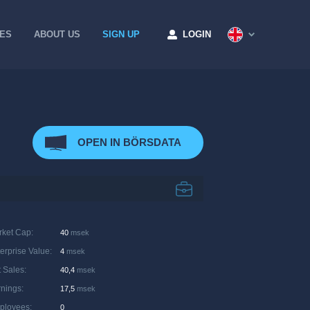
CES
ABOUT US
SIGN UP
LOGIN
OPEN IN BÖRSDATA
rket Cap
:
40
msek
erprise Value
:
4
msek
 Sales
:
40,4
msek
rnings
:
17,5
msek
ployees
:
0