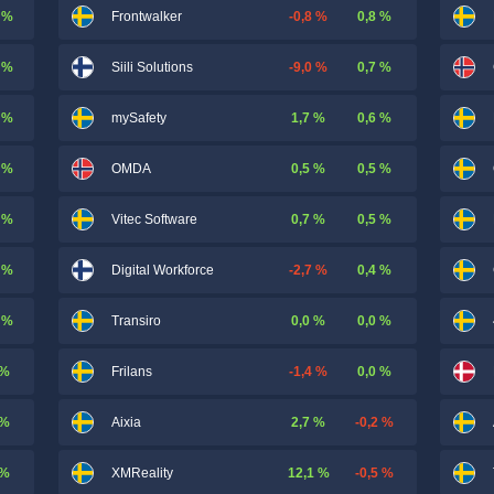
 %
-0,8 %
0,8 %
Frontwalker
 %
-9,0 %
0,7 %
Siili Solutions
 %
1,7 %
0,6 %
mySafety
 %
0,5 %
0,5 %
OMDA
 %
0,7 %
0,5 %
Vitec Software
 %
-2,7 %
0,4 %
Digital Workforce
 %
0,0 %
0,0 %
Transiro
 %
-1,4 %
0,0 %
Frilans
 %
2,7 %
-0,2 %
Aixia
 %
12,1 %
-0,5 %
XMReality