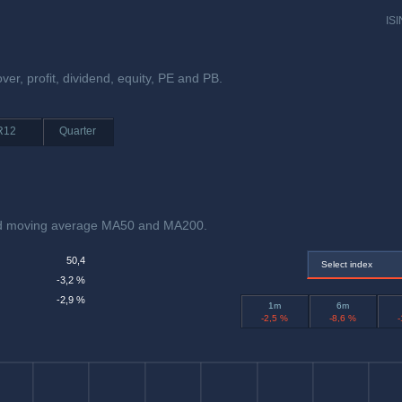
ISI
ver, profit, dividend, equity, PE and PB.
R12
Quarter
and moving average MA50 and MA200.
50,4
Select index
-3,2 %
-2,9 %
1m
6m
-2,5 %
-8,6 %
-