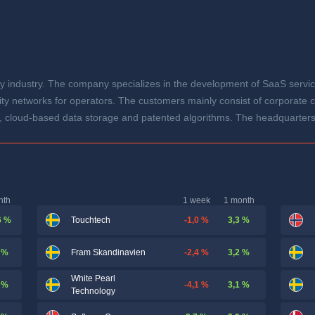
 industry. The company specializes in the development of SaaS service
icity networks for operators. The customers mainly consist of corporate
, cloud-based data storage and patented algorithms. The headquarters
nth
1 week
1 month
6 %
-1,0 %
3,3 %
Touchtech
 %
-2,4 %
3,2 %
Fram Skandinavien
White Pearl
 %
-4,1 %
3,1 %
Technology