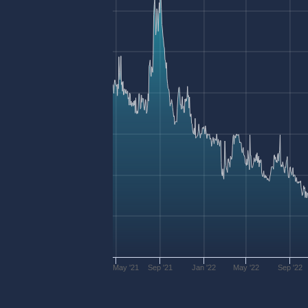
May '21
Sep '21
Jan '22
May '22
Sep '22