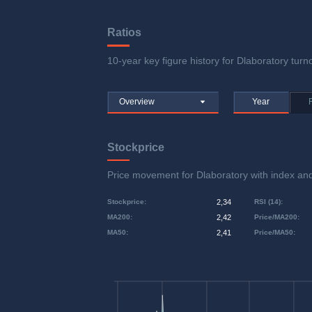
Ratios
10-year key figure history for Dlaboratory turno
Overview
Year
Stockprice
Price movement for Dlaboratory with index 
Stockprice
:
2,34
RSI (14)
:
MA200
:
2,42
Price/MA200
:
MA50
:
2,41
Price/MA50
: