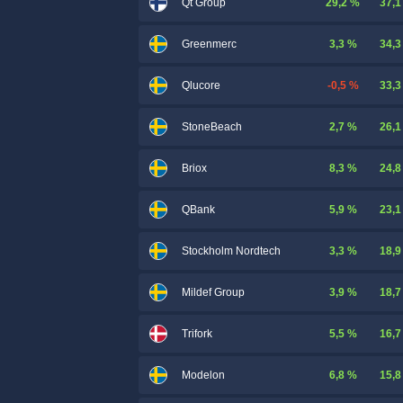
29,2 %
37,1
Qt Group
3,3 %
34,3
Greenmerc
-0,5 %
33,3
Qlucore
2,7 %
26,1
StoneBeach
8,3 %
24,8
Briox
5,9 %
23,1
QBank
3,3 %
18,9
Stockholm Nordtech
3,9 %
18,7
Mildef Group
5,5 %
16,7
Trifork
6,8 %
15,8
Modelon