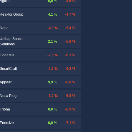
0,0 %
-4,6 %
Agillic
4,1 %
-4,7 %
Reaktor Group
-4,0 %
-5,4 %
Nepa
Unibap Space
2,1 %
-5,6 %
Solutions
-2,5 %
-6,1 %
CodeMill
-2,2 %
-6,2 %
SmartCraft
9,9 %
-6,8 %
Appear
-1,0 %
-6,8 %
Nosa Plugs
0,0 %
-6,9 %
Triona
0,0 %
-7,1 %
Enersize