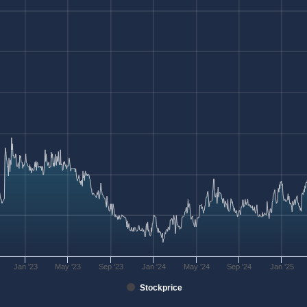
Jan '23
May '23
Sep '23
Jan '24
May '24
Sep '24
Jan '25
Stockprice