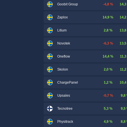
-4,8 %
14,3
Goobit Group
14,9 %
14,2
Zaplox
2,8 %
13,8
Litium
-6,3 %
13,5
Novotek
14,4 %
11,3
Oneflow
2,0 %
11,2
Skolon
1,2 %
10,4
ChargePanel
-0,7 %
9,8
Upsales
5,3 %
9,5
Tecnotree
4,9 %
8,8
Physitrack