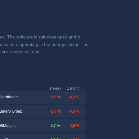
s. The software is self-developed and is
 customers operating in the energy sector. The
 are located in Lund.
1 week
1 month
-5,8 %
-4,2 %
Nordhealth
-2,3 %
-4,5 %
Binero Group
5,7 %
-4,6 %
BIMobject