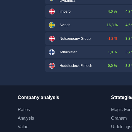
Dynamics
4,0 %
4,7
Impero
16,3 %
4,5
Avtech
-1,2 %
3,8
Netcompany Group
1,8 %
3,7
Administer
0,0 %
3,3
Huddlestock Fintech
Company analysis
Strategie
Ratios
Magic For
Analysis
Graham
Value
Utdelnings