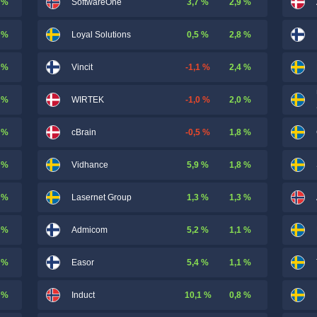
 %
3,7 %
2,9 %
SoftwareOne
 %
0,5 %
2,8 %
Loyal Solutions
 %
-1,1 %
2,4 %
Vincit
 %
-1,0 %
2,0 %
WIRTEK
 %
-0,5 %
1,8 %
cBrain
 %
5,9 %
1,8 %
Vidhance
 %
1,3 %
1,3 %
Lasernet Group
 %
5,2 %
1,1 %
Admicom
 %
5,4 %
1,1 %
Easor
 %
10,1 %
0,8 %
Induct