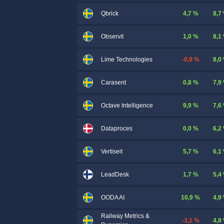
4,7 %
8,7
Qbrick
1,0 %
8,1
Observit
-0,9 %
8,0
Lime Technologies
0,8 %
7,9
Carasent
9,9 %
7,6
Octave Intelligence
0,0 %
6,2
Dataproces
5,7 %
6,1
Vertiseit
1,7 %
5,4
LeadDesk
10,9 %
4,9
OODA AI
Railway Metrics &
-3,1 %
4,8