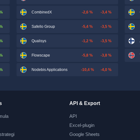
 %
-2,6 %
-3,4 %
CombinedX
 %
-5,4 %
-3,5 %
Safello Group
 %
-1,2 %
-3,5 %
Qualisys
 %
-5,8 %
-3,8 %
Flowscape
 %
-10,4 %
-4,0 %
Nodebis Applications
s
API & Export
mula
API
Excel-plugin
strategi
Google Sheets