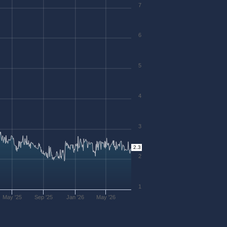
7
6
5
4
3
2.3
2
1
May '25
Sep '25
Jan '26
May '26