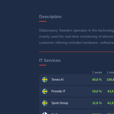
Description
Dlaboratory Sweden operates in the technology
mainly used for real-time monitoring of electr
customer offering includes hardware, software
IT Services
1 week
1 mo
40,6 %
108,
Teneo AI
19,0 %
43,8
Provide IT
11,6 %
41,9
Spotr Group