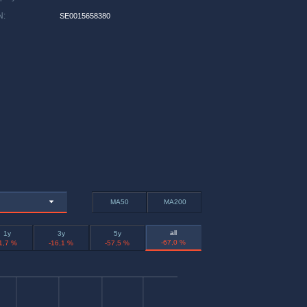
N
:
SE0015658380
MA50
MA200
all
1y
3y
5y
-67,0 %
1,7 %
-16,1 %
-57,5 %