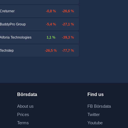
-0,8 %
-26,6 %
Creturner
-5,4 %
-27,1 %
BuddyPro Group
1,1 %
-39,3 %
Aiforia Technologies
-26,5 %
-77,7 %
Techstep
Börsdata
Find us
About us
FB Börsdata
Prices
Twitter
Terms
Youtube