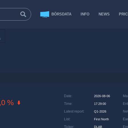
BÖRSDATA
INFO
NEWS
PRI
s
Date
:
Ma
2026-08-06
,0 %
Time
:
Ent
17:29:00
Latest report
:
Net
Q1-2026
List
:
Ea
First North
Ticker
:
Em
DLAB