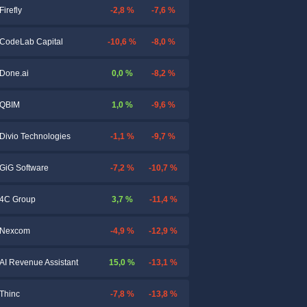
-2,8 %
-7,6 %
Firefly
-10,6 %
-8,0 %
CodeLab Capital
0,0 %
-8,2 %
Done.ai
1,0 %
-9,6 %
QBIM
-1,1 %
-9,7 %
Divio Technologies
-7,2 %
-10,7 %
GiG Software
3,7 %
-11,4 %
4C Group
-4,9 %
-12,9 %
Nexcom
15,0 %
-13,1 %
AI Revenue Assistant
-7,8 %
-13,8 %
Thinc