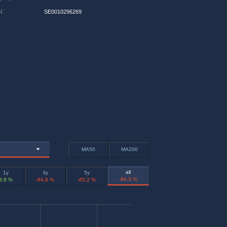
N
:
SE0010296269
MA50
MA200
all
1y
3y
5y
-84,3 %
3,9 %
-84,8 %
-85,2 %