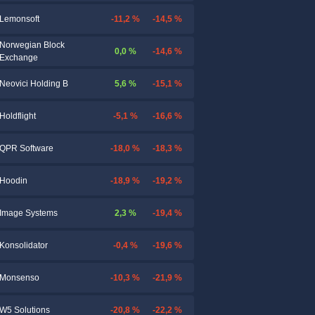
-11,2 %
-14,5 %
Lemonsoft
Norwegian Block
0,0 %
-14,6 %
Exchange
5,6 %
-15,1 %
Neovici Holding B
-5,1 %
-16,6 %
Holdflight
-18,0 %
-18,3 %
QPR Software
-18,9 %
-19,2 %
Hoodin
2,3 %
-19,4 %
Image Systems
-0,4 %
-19,6 %
Konsolidator
-10,3 %
-21,9 %
Monsenso
-20,8 %
-22,2 %
W5 Solutions