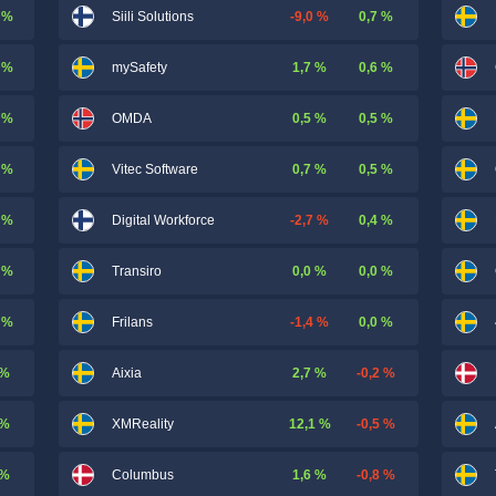
 %
-9,0 %
0,7 %
Siili Solutions
 %
1,7 %
0,6 %
mySafety
 %
0,5 %
0,5 %
OMDA
 %
0,7 %
0,5 %
Vitec Software
 %
-2,7 %
0,4 %
Digital Workforce
 %
0,0 %
0,0 %
Transiro
 %
-1,4 %
0,0 %
Frilans
 %
2,7 %
-0,2 %
Aixia
 %
12,1 %
-0,5 %
XMReality
 %
1,6 %
-0,8 %
Columbus