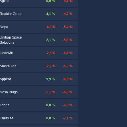
0,0 %
-4,6 %
Agillic
4,1 %
-4,7 %
Reaktor Group
-4,0 %
-5,4 %
Nepa
Unibap Space
2,1 %
-5,6 %
Solutions
-2,5 %
-6,1 %
CodeMill
-2,2 %
-6,2 %
SmartCraft
9,9 %
-6,8 %
Appear
-1,0 %
-6,8 %
Nosa Plugs
0,0 %
-6,9 %
Triona
0,0 %
-7,1 %
Enersize