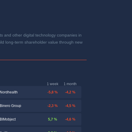
 and other digital technology companies in
uild long-term shareholder value through new
1 week
1 month
-5,8 %
-4,2 %
Nordhealth
-2,3 %
-4,5 %
Binero Group
5,7 %
-4,6 %
BIMobject