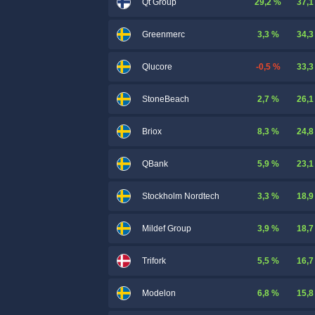
29,2 %
37,1
Qt Group
3,3 %
34,3
Greenmerc
-0,5 %
33,3
Qlucore
2,7 %
26,1
StoneBeach
8,3 %
24,8
Briox
5,9 %
23,1
QBank
3,3 %
18,9
Stockholm Nordtech
3,9 %
18,7
Mildef Group
5,5 %
16,7
Trifork
6,8 %
15,8
Modelon