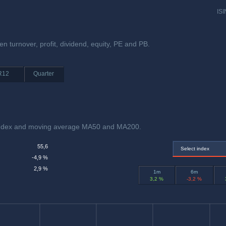
ISI
n turnover, profit, dividend, equity, PE and PB.
R12
Quarter
index and moving average MA50 and MA200.
55,6
Select index
-4,9 %
2,9 %
1m
6m
3,2 %
-3,2 %