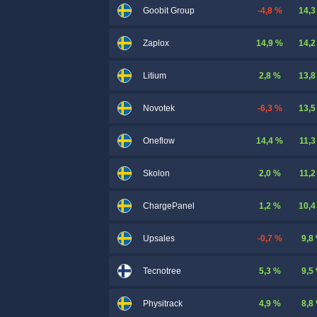
-4,8 %
14,3
Goobit Group
14,9 %
14,2
Zaplox
2,8 %
13,8
Litium
-6,3 %
13,5
Novotek
14,4 %
11,3
Oneflow
2,0 %
11,2
Skolon
1,2 %
10,4
ChargePanel
-0,7 %
9,8
Upsales
5,3 %
9,5
Tecnotree
4,9 %
8,8
Physitrack