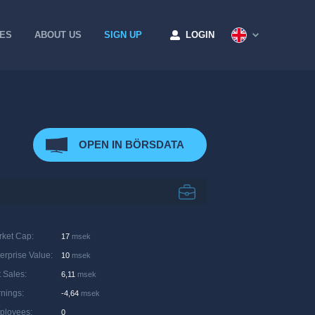
CES
ABOUT US
SIGN UP
LOGIN
OPEN IN BÖRSDATA
rket Cap
:
17
msek
erprise Value
:
10
msek
 Sales
:
6,11
msek
rnings
:
-4,64
msek
ployees
:
0