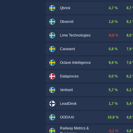
4,7 %
8,7
Qbrick
1,0 %
8,1
Observit
-0,9 %
8,0
Lime Technologies
0,8 %
7,9
Carasent
9,9 %
7,6
Octave Intelligence
0,0 %
6,2
Dataproces
5,7 %
6,1
Vertiseit
1,7 %
5,4
LeadDesk
10,9 %
4,9
OODA AI
Railway Metrics &
-3,1 %
4,8