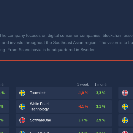
he company focuses on digital consumer companies, blockchain assets
 and invests throughout the Southeast Asian region. The vision is to b
ng. Fram Scandinavia is headquartered in Sweden.
nth
1 week
1 month
6 %
-1,0 %
3,3 %
Touchtech
White Pearl
 %
-4,1 %
3,1 %
Technology
 %
3,7 %
2,9 %
SoftwareOne