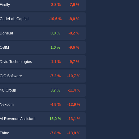
-2,8 %
-7,6 %
Firefly
-10,6 %
-8,0 %
CodeLab Capital
0,0 %
-8,2 %
Done.ai
1,0 %
-9,6 %
QBIM
-1,1 %
-9,7 %
Divio Technologies
-7,2 %
-10,7 %
GiG Software
3,7 %
-11,4 %
4C Group
-4,9 %
-12,9 %
Nexcom
15,0 %
-13,1 %
AI Revenue Assistant
-7,8 %
-13,8 %
Thinc