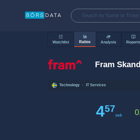
Ratios
Watchlist
Analysis
Report
Fram Skand
Technology
·
IT Services
4
57
0
sek