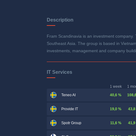
Description
Fram Scandinavia is an investment company. T
Southeast Asia. The group is based in Vietnam
investments, management and company buildi
IT Services
1 week
1 mo
40,6 %
108,
Teneo AI
19,0 %
43,8
Provide IT
11,6 %
41,9
Spotr Group