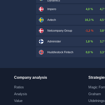
Dynamics
4,0 %
4,7
Impero
16,3 %
4,5
Avtech
-1,2 %
3,8
Netcompany Group
1,8 %
3,7
Administer
0,0 %
3,3
Huddlestock Fintech
Company analysis
Strategie
Ratios
Magic For
Analysis
Graham
Value
Utdelnings