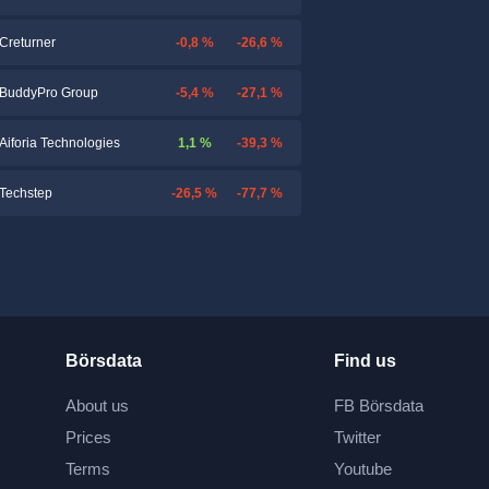
-0,8 %
-26,6 %
Creturner
-5,4 %
-27,1 %
BuddyPro Group
1,1 %
-39,3 %
Aiforia Technologies
-26,5 %
-77,7 %
Techstep
Börsdata
Find us
About us
FB Börsdata
Prices
Twitter
Terms
Youtube