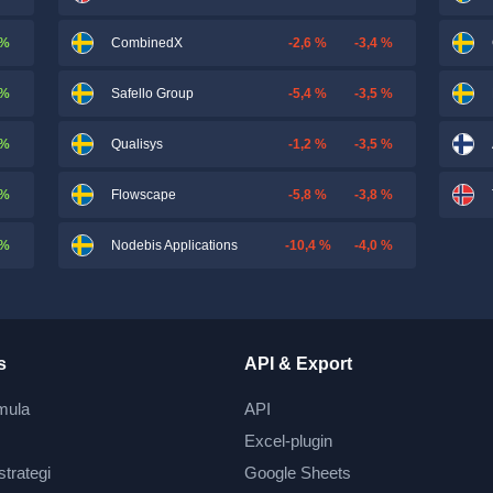
 %
-2,6 %
-3,4 %
CombinedX
 %
-5,4 %
-3,5 %
Safello Group
 %
-1,2 %
-3,5 %
Qualisys
 %
-5,8 %
-3,8 %
Flowscape
 %
-10,4 %
-4,0 %
Nodebis Applications
s
API & Export
mula
API
Excel-plugin
strategi
Google Sheets