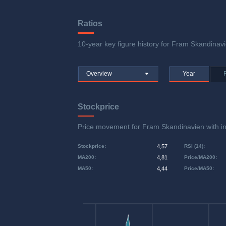
Ratios
10-year key figure history for Fram Skandinavie
Overview
Year
Stockprice
Price movement for Fram Skandinavien with 
Stockprice
:
4,57
RSI (14)
:
MA200
:
4,81
Price/MA200
:
MA50
:
4,44
Price/MA50
: