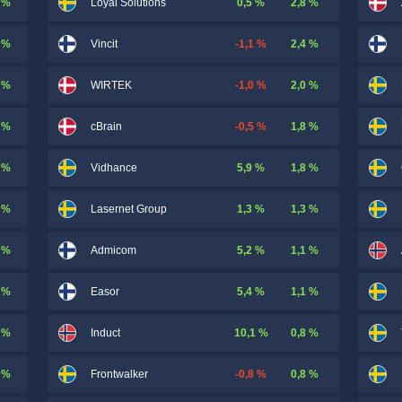
 %
0,5 %
2,8 %
Loyal Solutions
 %
-1,1 %
2,4 %
Vincit
 %
-1,0 %
2,0 %
WIRTEK
 %
-0,5 %
1,8 %
cBrain
 %
5,9 %
1,8 %
Vidhance
 %
1,3 %
1,3 %
Lasernet Group
 %
5,2 %
1,1 %
Admicom
 %
5,4 %
1,1 %
Easor
 %
10,1 %
0,8 %
Induct
 %
-0,8 %
0,8 %
Frontwalker