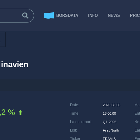
BÖRSDATA
INFO
NEWS
PRI
s
inavien
Date
:
Ma
2026-08-06
,2 %
Time
:
Ent
18:00:00
Latest report
:
Net
Q1-2026
List
:
Ea
First North
Ticker
:
Em
FRAM B