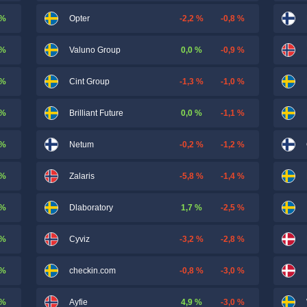
 %
-2,2 %
-0,8 %
Opter
 %
0,0 %
-0,9 %
Valuno Group
 %
-1,3 %
-1,0 %
Cint Group
 %
0,0 %
-1,1 %
Brilliant Future
 %
-0,2 %
-1,2 %
Netum
 %
-5,8 %
-1,4 %
Zalaris
 %
1,7 %
-2,5 %
Dlaboratory
 %
-3,2 %
-2,8 %
Cyviz
 %
-0,8 %
-3,0 %
checkin.com
 %
4,9 %
-3,0 %
Ayfie