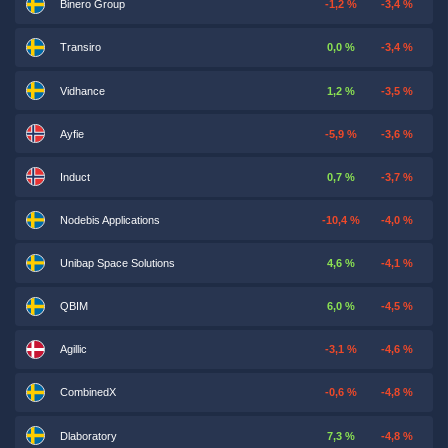
Binero Group
-1,2 %
-3,4 %
Transiro
0,0 %
-3,4 %
Vidhance
1,2 %
-3,5 %
Ayfie
-5,9 %
-3,6 %
Induct
0,7 %
-3,7 %
Nodebis Applications
-10,4 %
-4,0 %
Unibap Space Solutions
4,6 %
-4,1 %
QBIM
6,0 %
-4,5 %
Agillic
-3,1 %
-4,6 %
CombinedX
-0,6 %
-4,8 %
Dlaboratory
7,3 %
-4,8 %