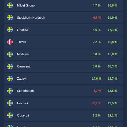
Mildef Group
4,7 %
20,8 %
Stockholm Nordtech
-0,6 %
19,0 %
Oneflow
4,6 %
17,1 %
Trifork
2,2 %
16,8 %
Modelon
6,8 %
15,8 %
Carasent
8,8 %
15,3 %
Zaplox
14,6 %
13,7 %
StoneBeach
-4,7 %
13,6 %
Novotek
-2,1 %
13,5 %
Observit
1,2 %
12,1 %