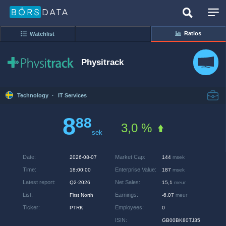
Ratios
Watchlist
Physitrack
Technology
·
IT Services
8
88
3,0 %
sek
Date
:
Market Cap
:
2026-08-07
144
msek
Time
:
Enterprise Value
:
18:00:00
187
msek
Latest report
:
Net Sales
:
Q2-2026
15,1
meur
List
:
Earnings
:
First North
-6,07
meur
Ticker
:
Employees
:
PTRK
0
ISIN
:
GB00BK80TJ35