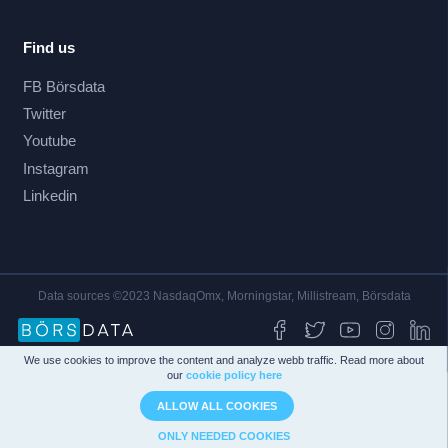
Find us
FB Börsdata
Twitter
Youtube
Instagram
Linkedin
Data sources ©2023 NasdaqOmx, Morningstar, Millistream, Börsdata
We use cookies to improve the content and analyze webb traffic. Read more about
our
cookie policy here
ALLOW ALL COOKIES
ONLY NEEDED COOKIES