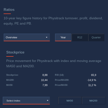
Ratios
10-year key figure history for Physitrack turnover, profit, dividend,
equity, PE and PB.
Overview
Year
R12
Quarter
Stockprice
Price movement for Physitrack with index and moving average
MA50 and MA200.
8,88
65,9
Stockprice
:
RSI (14)
:
10,44
-14,9 %
MA200
:
Price/MA200
:
7,99
11,2 %
MA50
:
Price/MA50
:
Select index
MA50
MA200