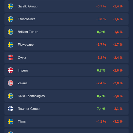
Safello Group
-0,7 %
-1,4 %
Frontwalker
-0,8 %
-1,6 %
Brilliant Future
0,0 %
-1,6 %
Flowscape
-1,7 %
-1,7 %
Cyviz
-1,2 %
-2,4 %
Impero
0,7 %
-2,6 %
Zalaris
-2,4 %
-2,8 %
Divio Technologies
0,7 %
-2,8 %
Reaktor Group
7,4 %
-3,1 %
Thinc
-4,1 %
-3,2 %