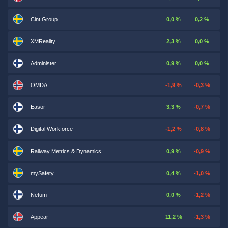
Cint Group
0,0 %
0,2 %
XMReality
2,3 %
0,0 %
Administer
0,9 %
0,0 %
OMDA
-1,9 %
-0,3 %
Easor
3,3 %
-0,7 %
Digital Workforce
-1,2 %
-0,8 %
Railway Metrics & Dynamics
0,9 %
-0,9 %
mySafety
0,4 %
-1,0 %
Netum
0,0 %
-1,2 %
Appear
11,2 %
-1,3 %