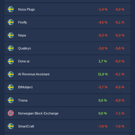
Nosa Plugs
-1,4 %
-5,0 %
Firefly
-4,5 %
-5,1 %
Nepa
-5,3 %
-5,3 %
Qualisys
-2,0 %
-5,6 %
Done.ai
1,7 %
-6,0 %
AI Revenue Assistant
11,0 %
-6,1 %
BIMobject
-2,7 %
-6,5 %
Triona
0,0 %
-6,9 %
Norwegian Block Exchange
0,0 %
-7,1 %
SmartCraft
-7,9 %
-7,5 %