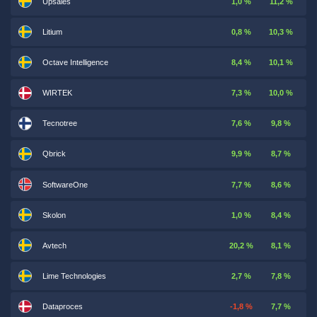
Upsales
1,0 %
11,2 %
Litium
0,8 %
10,3 %
Octave Intelligence
8,4 %
10,1 %
WIRTEK
7,3 %
10,0 %
Tecnotree
7,6 %
9,8 %
Qbrick
9,9 %
8,7 %
SoftwareOne
7,7 %
8,6 %
Skolon
1,0 %
8,4 %
Avtech
20,2 %
8,1 %
Lime Technologies
2,7 %
7,8 %
Dataproces
-1,8 %
7,7 %