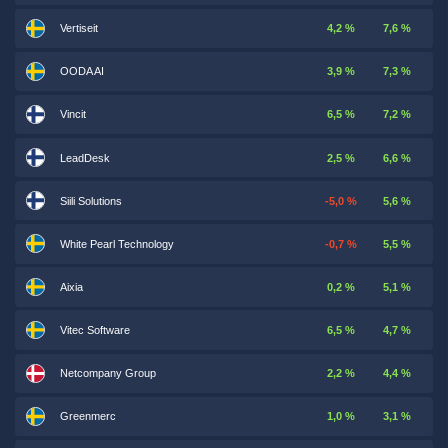
Vertiseit
4,2 %
7,6 %
OODA AI
3,9 %
7,3 %
Vincit
6,5 %
7,2 %
LeadDesk
2,5 %
6,6 %
Siili Solutions
-5,0 %
5,6 %
White Pearl Technology
-0,7 %
5,5 %
Aixia
0,2 %
5,1 %
Vitec Software
6,5 %
4,7 %
Netcompany Group
2,2 %
4,4 %
Greenmerc
1,0 %
3,1 %