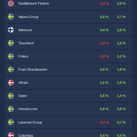
Huddlestock Fintech
-3,1 %
2,9 %
Valuno Group
5,6 %
2,7 %
Admicom
9,4 %
2,6 %
Touchtech
-1,0 %
2,5 %
Frilans
-2,8 %
2,2 %
Fram Skandinavien
0,0 %
1,8 %
cBrain
1,6 %
1,6 %
Opter
0,5 %
1,4 %
checkin.com
0,8 %
0,8 %
Lasernet Group
-0,7 %
0,7 %
Columbus
0,4 %
0,4 %