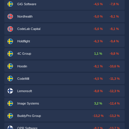
GiG Software
-4,5 %
-7,8 %
Nordhealth
-5,0 %
-8,1 %
CodeLab Capital
-5,6 %
-8,1 %
Holdflight
-6,3 %
-9,4 %
4C Group
1,1 %
-9,8 %
Hoodin
-8,1 %
-10,6 %
CodeMill
-4,5 %
-11,3 %
Lemonsoft
-8,8 %
-12,3 %
Image Systems
3,2 %
-12,4 %
BuddyPro Group
-13,2 %
-13,2 %
QPR Software
-8,2 %
-13,7 %