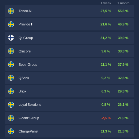
1 week
1 month
Teneo AI
27,5 %
55,6 %
Provide IT
21,6 %
46,9 %
Qt Group
31,2 %
39,9 %
Qlucore
9,6 %
38,3 %
Spotr Group
11,1 %
37,9 %
QBank
9,2 %
32,5 %
Briox
6,3 %
29,3 %
Loyal Solutions
0,8 %
26,1 %
Goobit Group
-2,5 %
21,9 %
ChargePanel
11,3 %
21,3 %