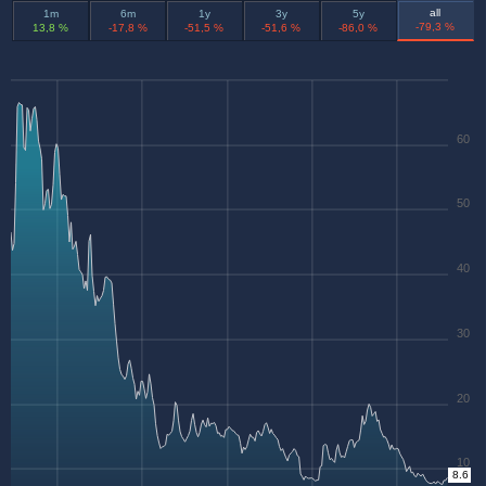
all
1m
6m
1y
3y
5y
-79,3 %
13,8 %
-17,8 %
-51,5 %
-51,6 %
-86,0 %
60
50
40
30
20
10
8.6