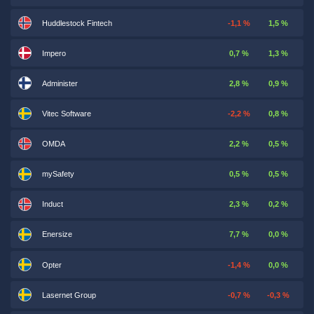
Huddlestock Fintech
-1,1 %
1,5 %
Impero
0,7 %
1,3 %
Administer
2,8 %
0,9 %
Vitec Software
-2,2 %
0,8 %
OMDA
2,2 %
0,5 %
mySafety
0,5 %
0,5 %
Induct
2,3 %
0,2 %
Enersize
7,7 %
0,0 %
Opter
-1,4 %
0,0 %
Lasernet Group
-0,7 %
-0,3 %