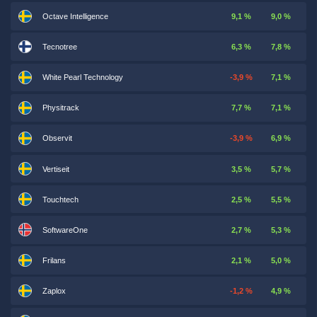
Octave Intelligence
9,1 %
9,0 %
Tecnotree
6,3 %
7,8 %
White Pearl Technology
-3,9 %
7,1 %
Physitrack
7,7 %
7,1 %
Observit
-3,9 %
6,9 %
Vertiseit
3,5 %
5,7 %
Touchtech
2,5 %
5,5 %
SoftwareOne
2,7 %
5,3 %
Frilans
2,1 %
5,0 %
Zaplox
-1,2 %
4,9 %