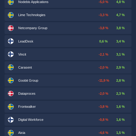
Nodebis Applications
-5,0 %
4,8 %
Lime Technologies
-3,3 %
4,7 %
Netcompany Group
-3,8 %
3,8 %
LeadDesk
0,6 %
3,4 %
Vincit
-2,1 %
3,1 %
Carasent
-2,0 %
2,9 %
Goobit Group
-11,9 %
2,8 %
Dataproces
-2,0 %
2,3 %
Frontwalker
-3,8 %
1,6 %
Digital Workforce
-0,8 %
1,6 %
Aixia
-4,6 %
1,5 %