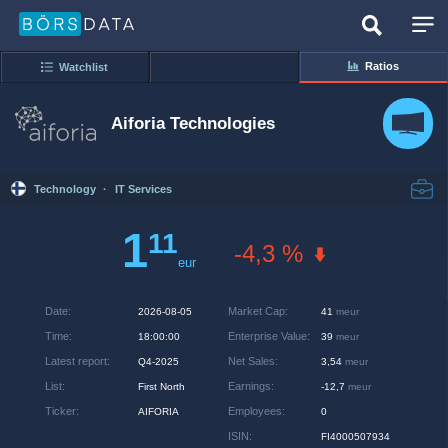
Ratios
Watchlist
Aiforia Technologies
Technology
·
IT Services
1
11
-4,3 %
eur
Date
:
Market Cap
:
2026-08-05
41
meur
Time
:
Enterprise Value
:
18:00:00
39
meur
Latest report
:
Net Sales
:
Q4-2025
3,54
meur
List
:
Earnings
:
First North
-12,7
meur
Ticker
:
Employees
:
AIFORIA
0
ISIN
:
FI4000507934