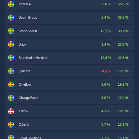
Teneo AI
53,6 %
122,2 %
Spotr Group
6,4 %
35,3 %
StoneBeach
12,7 %
30,7 %
Briox
9,4 %
23,6 %
Stockholm Nordtech
12,4 %
20,8 %
Qlucore
-0,8 %
19,8 %
Oneflow
6,6 %
19,2 %
ChargePanel
5,5 %
19,0 %
Trifork
4,1 %
18,6 %
QBank
0,7 %
17,9 %
Loyal Solutions
7,7 %
16,1 %