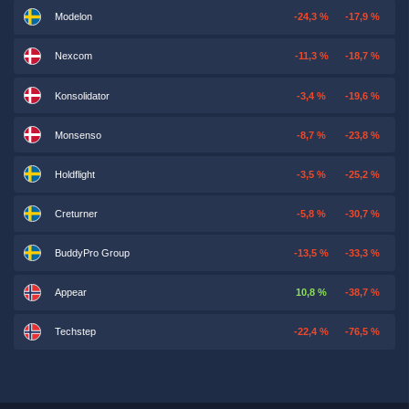
Modelon
-24,3 %
-17,9 %
Nexcom
-11,3 %
-18,7 %
Konsolidator
-3,4 %
-19,6 %
Monsenso
-8,7 %
-23,8 %
Holdflight
-3,5 %
-25,2 %
Creturner
-5,8 %
-30,7 %
BuddyPro Group
-13,5 %
-33,3 %
Appear
10,8 %
-38,7 %
Techstep
-22,4 %
-76,5 %