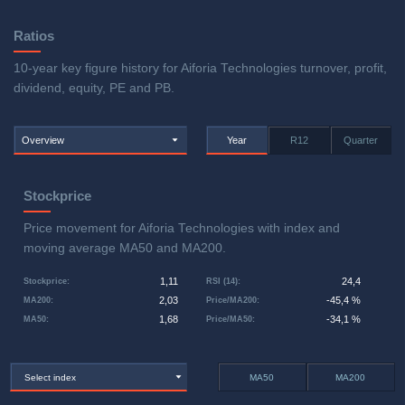
Ratios
10-year key figure history for Aiforia Technologies turnover, profit,
dividend, equity, PE and PB.
Overview
Year
R12
Quarter
Stockprice
Price movement for Aiforia Technologies with index and
moving average MA50 and MA200.
1,11
24,4
Stockprice
:
RSI (14)
:
2,03
-45,4 %
MA200
:
Price/MA200
:
1,68
-34,1 %
MA50
:
Price/MA50
:
Select index
MA50
MA200