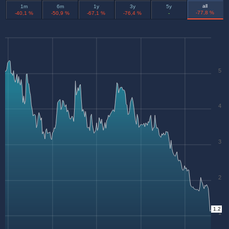
all
1m
6m
1y
3y
5y
-77,8 %
-40,1 %
-50,9 %
-67,1 %
-76,4 %
-
5
4
3
2
1.2
1