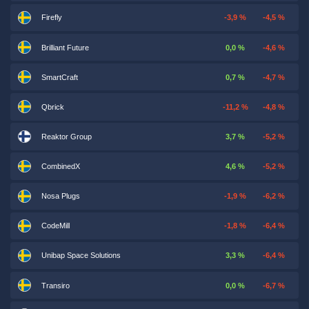
Firefly
-3,9 %
-4,5 %
Brilliant Future
0,0 %
-4,6 %
SmartCraft
0,7 %
-4,7 %
Qbrick
-11,2 %
-4,8 %
Reaktor Group
3,7 %
-5,2 %
CombinedX
4,6 %
-5,2 %
Nosa Plugs
-1,9 %
-6,2 %
CodeMill
-1,8 %
-6,4 %
Unibap Space Solutions
3,3 %
-6,4 %
Transiro
0,0 %
-6,7 %