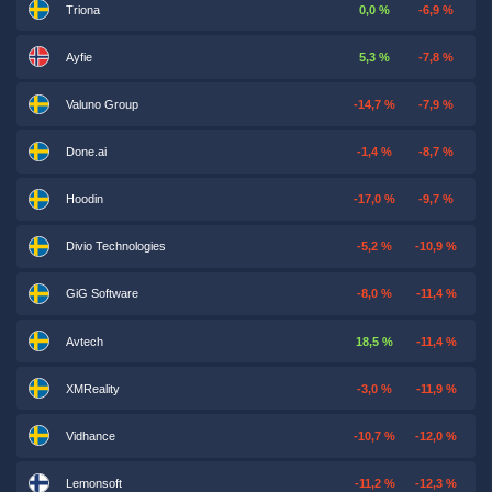
Triona
0,0 %
-6,9 %
Ayfie
5,3 %
-7,8 %
Valuno Group
-14,7 %
-7,9 %
Done.ai
-1,4 %
-8,7 %
Hoodin
-17,0 %
-9,7 %
Divio Technologies
-5,2 %
-10,9 %
GiG Software
-8,0 %
-11,4 %
Avtech
18,5 %
-11,4 %
XMReality
-3,0 %
-11,9 %
Vidhance
-10,7 %
-12,0 %
Lemonsoft
-11,2 %
-12,3 %