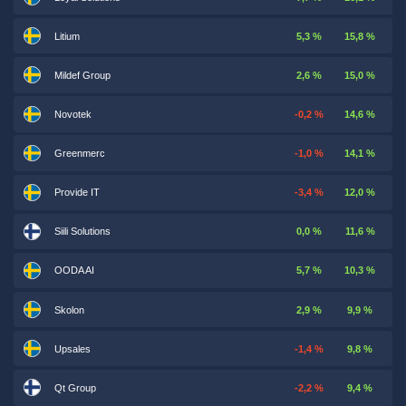
Litium
5,3 %
15,8 %
Mildef Group
2,6 %
15,0 %
Novotek
-0,2 %
14,6 %
Greenmerc
-1,0 %
14,1 %
Provide IT
-3,4 %
12,0 %
Siili Solutions
0,0 %
11,6 %
OODA AI
5,7 %
10,3 %
Skolon
2,9 %
9,9 %
Upsales
-1,4 %
9,8 %
Qt Group
-2,2 %
9,4 %