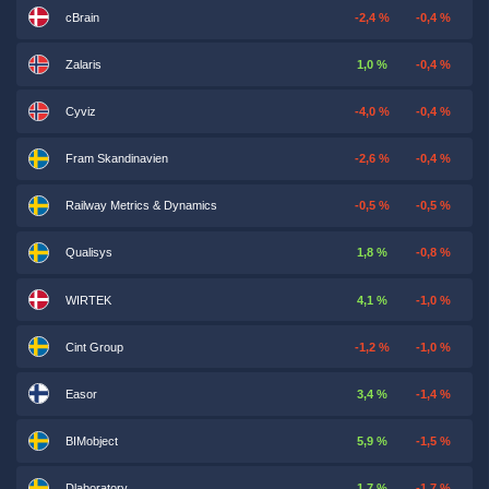
cBrain
-2,4 %
-0,4 %
Zalaris
1,0 %
-0,4 %
Cyviz
-4,0 %
-0,4 %
Fram Skandinavien
-2,6 %
-0,4 %
Railway Metrics & Dynamics
-0,5 %
-0,5 %
Qualisys
1,8 %
-0,8 %
WIRTEK
4,1 %
-1,0 %
Cint Group
-1,2 %
-1,0 %
Easor
3,4 %
-1,4 %
BIMobject
5,9 %
-1,5 %
Dlaboratory
1,7 %
-1,7 %