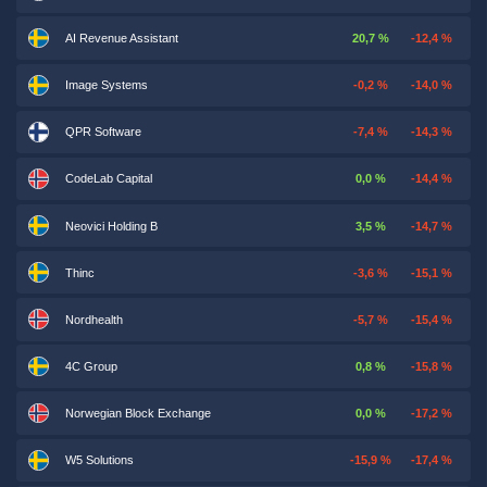
AI Revenue Assistant
20,7 %
-12,4 %
Image Systems
-0,2 %
-14,0 %
QPR Software
-7,4 %
-14,3 %
CodeLab Capital
0,0 %
-14,4 %
Neovici Holding B
3,5 %
-14,7 %
Thinc
-3,6 %
-15,1 %
Nordhealth
-5,7 %
-15,4 %
4C Group
0,8 %
-15,8 %
Norwegian Block Exchange
0,0 %
-17,2 %
W5 Solutions
-15,9 %
-17,4 %