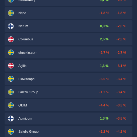
Nepa
-1,8 %
-1,8 %
Netum
0,0 %
-2,0 %
Columbus
2,5 %
-2,5 %
checkin.com
-2,7 %
-2,7 %
Agillic
1,6 %
-3,1 %
Flowscape
-5,5 %
-3,4 %
Binero Group
-1,2 %
-3,4 %
QBIM
-4,4 %
-3,5 %
Admicom
1,8 %
-3,5 %
Safello Group
-2,2 %
-4,2 %