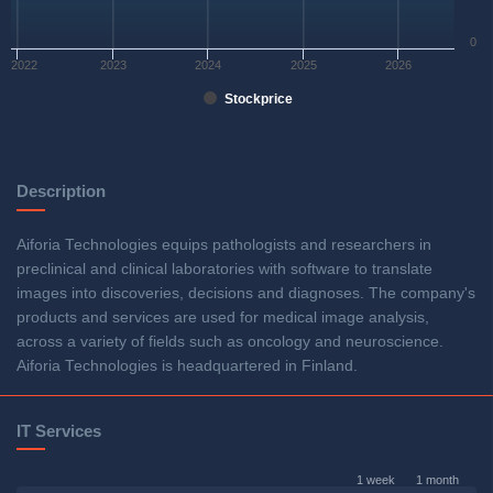
0
2022
2023
2024
2025
2026
Stockprice
Description
Aiforia Technologies equips pathologists and researchers in
preclinical and clinical laboratories with software to translate
images into discoveries, decisions and diagnoses. The company's
products and services are used for medical image analysis,
across a variety of fields such as oncology and neuroscience.
Aiforia Technologies is headquartered in Finland.
IT Services
1 week
1 month